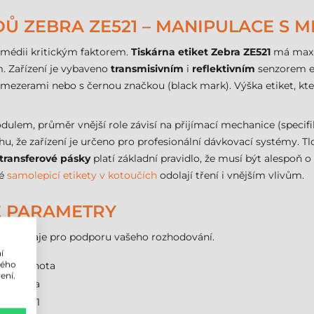
 ZEBRA ZE521 – MANIPULACE S MÉ
 médii kritickým faktorem.
Tiskárna etiket Zebra ZE521
má maxim
. Zařízení je vybaveno
transmisivním
i
reflektivním
senzorem eti
s mezerami nebo s černou značkou (black mark). Výška etiket, kt
ulem, průměr vnější role závisí na přijímací mechanice (speci
vahu, že zařízení je určeno pro profesionální dávkovací systémy.
transferové pásky
platí základní pravidlo, že musí být alespoň o
vé
samolepicí etikety v kotoučích
odolají tření i vnějším vlivům.
KÉ PARAMETRY
hnické údaje pro podporu vašeho rozhodování.
í
lého
Hodnota
ení.
Zebra
ZE521