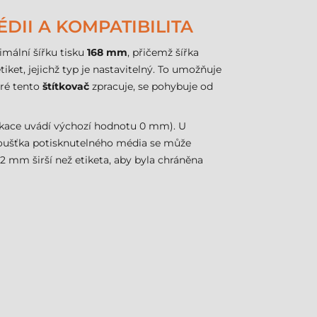
DII A KOMPATIBILITA
ální šířku tisku
168 mm
, přičemž šířka
ket, jejichž typ je nastavitelný. To umožňuje
eré tento
štítkovač
zpracuje, se pohybuje od
fikace uvádí výchozí hodnotu 0 mm). U
 Tloušťka potisknutelného média se může
 2 mm širší než etiketa, aby byla chráněna