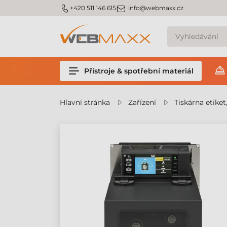
m_phone
m_email
+420 511 146 615
info@webmaxx.cz
Přístroje & spotřební materiál
Hlavní stránka
Zařízení
Tiskárna etiket