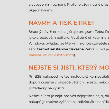
a vybavením rozhraní. Proto je vždy nutné přes
objednávkám.
NÁVRH A TISK ETIKET
Snadný návrh etiket zajišťuje program Zebra D
jako v textovém editoru. Vytištěné etikety moh
Windows ovladač, se kterým mohou uživatelé sn
Tato
termotransferová tiskárna
Zebra ZE521 je 
nabídku etiket v kotoučích
).
NEJSTE SI JISTI, KTERÝ 
Při B2B nákupech je technologická kompatibil
doporučujeme v případě větších investic nebo s
požadavky na využití.
Naším cílem je najít pro vás nejoptimálnější, 
nákupů je možné vyžádat si individuální nabídk