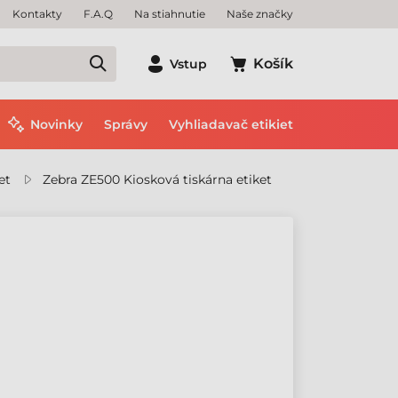
Kontakty
F.A.Q
Na stiahnutie
Naše značky
Košík
Vstup
Novinky
Správy
Vyhliadavač etikiet
et
Zebra ZE500 Kiosková tiskárna etiket