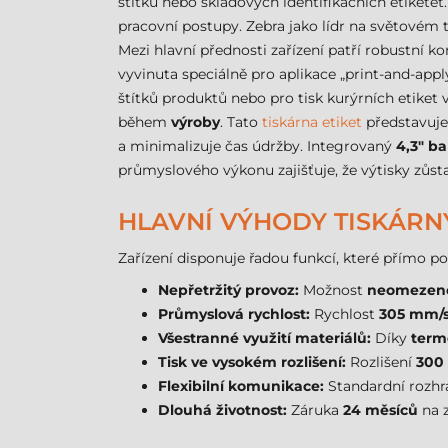
štítků nebo skladových identifikačních etiketet
pracovní postupy. Zebra jako lídr na světovém
Mezi hlavní přednosti zařízení patří robustní 
vyvinuta speciálně pro aplikace „print-and-apply
štítků produktů nebo pro tisk kurýrních etike
během
výroby
. Tato
tiskárna etiket
představuje
a minimalizuje čas údržby. Integrovaný
4,3" ba
průmyslového výkonu zajišťuje, že výtisky zůsta
HLAVNÍ VÝHODY TISKÁRNY
Zařízení disponuje řadou funkcí, které přímo pod
Nepřetržitý provoz:
Možnost
neomezen
Průmyslová rychlost:
Rychlost
305 mm/
Všestranné využití materiálů:
Díky
term
Tisk ve vysokém rozlišení:
Rozlišení
300 
Flexibilní komunikace:
Standardní rozhr
Dlouhá životnost:
Záruka
24 měsíců
na z