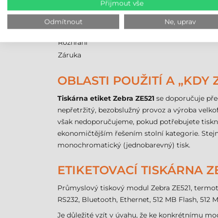
Přijmout vše
Technologie
Rozlišení
Odmítnout
Ne, uprav
Max. šířka tisku
Rozhraní
Záruka
OBLASTI POUŽITÍ A „KDY 
Tiskárna etiket Zebra ZE521
se doporučuje pře
nepřetržitý, bezobslužný provoz a výroba velko
však nedoporučujeme, pokud potřebujete tisknou
ekonomičtějším řešením stolní kategorie. Stej
monochromatický (jednobarevný) tisk.
ETIKETOVACÍ TISKÁRNA ZE
Průmyslový tiskový modul Zebra ZE521, termotra
RS232, Bluetooth, Ethernet, 512 MB Flash, 512 
Je důležité vzít v úvahu, že ke konkrétnímu mo