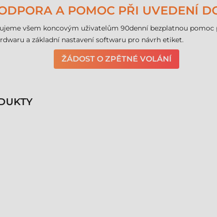
PODPORA A POMOC PŘI UVEDENÍ D
ujeme všem koncovým uživatelům 90denní bezplatnou pomoc při
hardwaru a základní nastavení softwaru pro návrh etiket.
ŽÁDOST O ZPĚTNÉ VOLÁNÍ
DUKTY