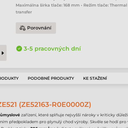
Maximálna šírka tlače: 168 mm • Režim tlače: Thermal
transfer
Porovnání
3-5 pracovných dní
PRODUKTY
PODOBNÉ PRODUKTY
KE STAŽENÍ
E521 (ZE52163-R0E0000Z)
růmyslové
zařízení, které splňuje nejvyšší nároky v kriticky důle
ním předpokladem pro plynulý chod výroby. Skvěle se hodí pro v