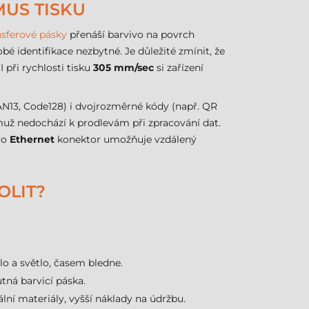
MUS TISKU
sferové pásky
přenáší barvivo na povrch
bé identifikace nezbytné. Je důležité zmínit, že
I při rychlosti tisku
305 mm/sec
si zařízení
N13, Code128) i dvojrozměrné kódy (např. QR
muž nedochází k prodlevám při zpracování dat.
co
Ethernet
konektor umožňuje vzdálený
OLIT?
plo a světlo, časem bledne.
tná barvicí páska.
lní materiály, vyšší náklady na údržbu.