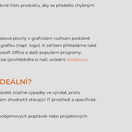
právné číslo produktu, aby se předešlo chybným
tiskové plochy v grafickém rozhraní podobně
rafiku (např. logo). K zařízení přikládáme také
soft Office a další populární programy.
tisk (prohlédněte si naši unikátní
skladovou
IDEÁLNÍ?
ůsobit značné výpadky ve výrobě, proto
 zhodnotit stávající IT prostředí a specifické
velkoobjemových poptávek nebo projektových