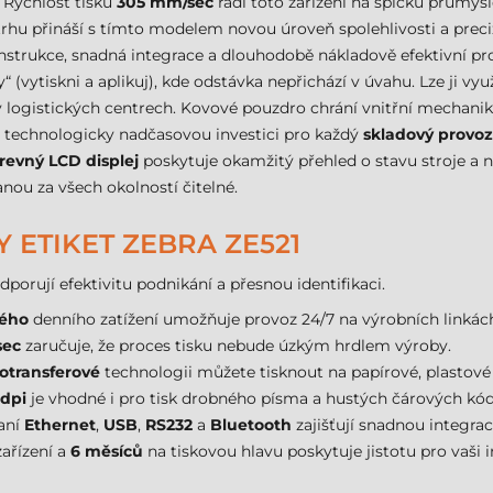
. Rychlost tisku
305 mm/sec
řadí toto zařízení na špičku průmysl
 trhu přináší s tímto modelem novou úroveň spolehlivosti a pre
konstrukce, snadná integrace a dlouhodobě nákladově efektivní pr
“ (vytiskni a aplikuj), kde odstávka nepřichází v úvahu. Lze ji vyu
t v logistických centrech. Kovové pouzdro chrání vnitřní mecha
 technologicky nadčasovou investici pro každý
skladový provoz
revný LCD displej
poskytuje okamžitý přehled o stavu stroje a 
nou za všech okolností čitelné.
 ETIKET ZEBRA ZE521
porují efektivitu podnikání a přesnou identifikaci.
ého
denního zatížení umožňuje provoz 24/7 na výrobních linkác
sec
zaručuje, že proces tisku nebude úzkým hrdlem výroby.
otransferové
technologii můžete tisknout na papírové, plastové i
dpi
je vhodné i pro tisk drobného písma a hustých čárových kód
aní
Ethernet
,
USB
,
RS232
a
Bluetooth
zajišťují snadnou integrac
ařízení a
6 měsíců
na tiskovou hlavu poskytuje jistotu pro vaši in