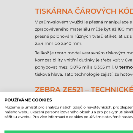
TISKÁRNA ČÁROVÝCH KÓDŮ
V průmyslovém využití je přesná manipulace s
zpracovávaného materiálu může být až 180 mm
přesné polohování různých tvarů etiket, ať už 
25,4 mm do 2540 mm.
Jelikož je tento model vestavným tiskovým mod
kompatibility vnitřní dutinky je třeba vzít v ú
pohybovat mezi 0,076 mil a 0,305 mil. U
termo
tisková hlava. Tato technologie zajistí, že hoto
ZEBRA ZE521 – TECHNIC
POUŽÍVÁME COOKIES
Následující tabulka shrnuje nejdůležitější tec
Můžeme je umístit pro analýzu našich údajů o návštěvnících, pro zlepšen
našeho webu, ukázání personalizovaného obsahu a pro poskytnutí skvě
Parametr
zážitku z webu. Pro více informací o cookies používáme otevřené nastav
Značka
Model