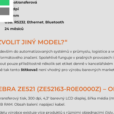
termotransferová
300 dpi
168 mm
USB
,
RS232
,
Ethernet
,
Bluetooth
24 měsíců
ZVOLIT JINÝ MODEL?“
devším do automatizovaných systémů v průmyslu, logistice a vel
formátového značení. Spolehlivě funguje v prašných provozech i u
t pouze příležitostně několik set etiket denně v kancelářském 
ně tak tento
štítkovač
není vhodný pro výrobu barevných marketi
BRA ZE521 (ZE52163-R0E0000Z) – 
nsferový tisk, 300 dpi, 4,3" barevný LCD displej, šířka média (m
MB RAM. Obsah balení: napájecí kabel.
delu výrobce existuje více produktů s různými objednacími čísly