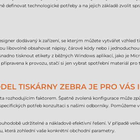
ně definovat technologické potřeby a na jejich základě zvolit s
esigner dodávaný k zařízení, se kterým můžete vytvářet vzhled 
ou libovolně obsahovat nápisy, čárové kódy nebo i jednoduchou g
adno tisknout etikety z běžných Windows aplikací, jako je Micro
připravena k provozu, stačí si jen vybrat spotřební materiál pro 
MODEL TISKÁRNY ZEBRA JE PRO VÁS 
ita rozhodujícím faktorem. Špatně zvolená konfigurace může zp
pecifických potřeb konzultaci s našimi odborníky. Pomůžeme vám
dlouhodobě udržitelné a nákladově efektivní řešení. V případě 
u, která zohlední vaše konkrétní obchodní parametry.