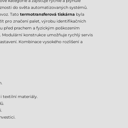
ové kategorie a zajišťuje rychlé a plynulé
ciznosti do světa automatizovaných systémů.
ovoz. Tato
termotransferová tiskárna
byla
žít pro značení palet, výrobu identifikačních
niku před prachem a fyzickým poškozením
. Modulární konstrukce umožňuje rychlý servis
nastavení. Kombinace vysokého rozlišení a
h.
 textilní materiály.
ů.
i.
vestici.