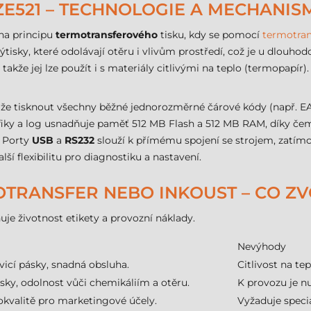
ZE521 – TECHNOLOGIE A MECHANIS
na principu
termotransferového
tisku, kdy se pomocí
termotran
isky, které odolávají otěru i vlivům prostředí, což je u dlouhodo
kže jej lze použít i s materiály citlivými na teplo (termopapír). 
že tisknout všechny běžné jednorozměrné čárové kódy (např. EA
rafiky a log usnadňuje paměť 512 MB Flash a 512 MB RAM, díky če
. Porty
USB
a
RS232
slouží k přímému spojení se strojem, zatím
lší flexibilitu pro diagnostiku a nastavení.
OTRANSFER NEBO INKOUST – CO ZV
uje životnost etikety a provozní náklady.
Nevýhody
vicí pásky, snadná obsluha.
Citlivost na te
sky, odolnost vůči chemikáliím a otěru.
K provozu je nu
okvalitě pro marketingové účely.
Vyžaduje speciá