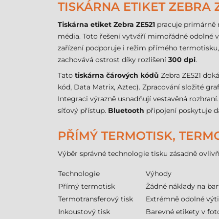
TISKÁRNA ETIKET ZEBRA 
Tiskárna etiket Zebra ZE521
pracuje primárně 
média. Toto řešení vytváří mimořádně odolné výt
zařízení podporuje i režim přímého termotisku, ta
zachovává ostrost díky rozlišení
300 dpi
.
Tato
tiskárna čárových kódů
Zebra ZE521 doká
kód, Data Matrix, Aztec). Zpracování složité g
Integraci výrazně usnadňují vestavěná rozhraní
síťový přístup.
Bluetooth
připojení poskytuje da
PŘÍMÝ TERMOTISK, TERM
Výběr správné technologie tisku zásadně ovlivň
Technologie
Výhody
Přímý termotisk
Žádné náklady na bar
Termotransferový tisk
Extrémně odolné výti
Inkoustový tisk
Barevné etikety v fot