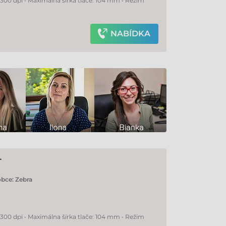
 300 dpi • Maximálna šírka tlače: 104 mm • Režim
NABÍDKA
T
obce:
Zebra
 300 dpi • Maximálna šírka tlače: 104 mm • Režim