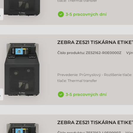
tlače: Thermal transfer
3-5 pracovných dní
ZEBRA ZE521 TISKÁRNA ETIKE
Číslo produktu:
ZE52162-R0E0000Z
Výr
Prevedenie: Průmyslový • Rozlíšenie tlače:
tlače: Thermal transfer
3-5 pracovných dní
ZEBRA ZE521 TISKÁRNA ETIKE
Číslo produktu:
ZE52162-L0E0000Z
Výr