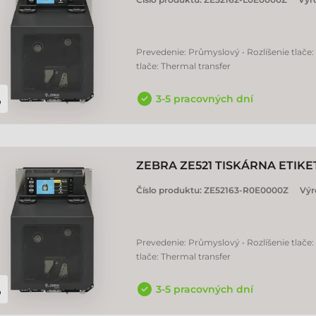
Prevedenie: Průmyslový • Rozlíšenie tlače:
tlače: Thermal transfer
3-5 pracovných dní
ZEBRA ZE521 TISKÁRNA ETIKE
Číslo produktu:
ZE52163-R0E0000Z
Výr
Prevedenie: Průmyslový • Rozlíšenie tlače:
tlače: Thermal transfer
3-5 pracovných dní