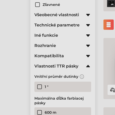
Zľavnené
Všeobecné vlastnosti
Technické parametre
Iné funkcie
Rozhranie
Kompatibilita
Vlastnosti TTR pásky
Vnitřní průměr dutinky
1 "
Maximálna dĺžka farbiacej
pásky
600 m