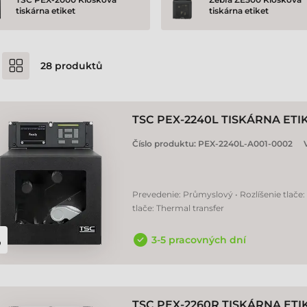
tiskárna etiket
tiskárna etiket
28
produktů
TSC PEX-2240L TISKÁRNA ETI
Číslo produktu:
PEX-2240L-A001-0002
Prevedenie: Průmyslový • Rozlíšenie tlače:
tlače: Thermal transfer
3-5 pracovných dní
TSC PEX-2260R TISKÁRNA ETI