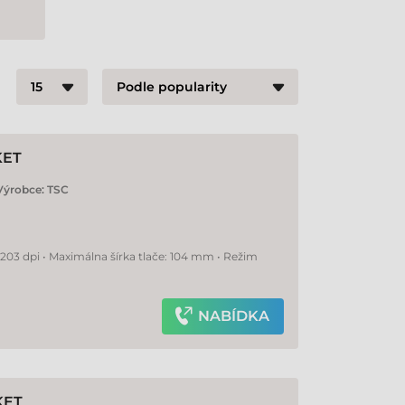
KET
Výrobce:
TSC
 203 dpi • Maximálna šírka tlače: 104 mm • Režim
NABÍDKA
KET