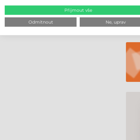
Přijmout vše
Odmítnout
Ne, uprav