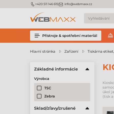
m_phone
m_email
+420 511 146 615
info@webmaxx.cz
Přístroje & spotřební materiál
Hlavní stránka
Zařízení
Tiskárna etiket
KI
Základné informácie
Výrobca
Kiosk
samoob
TSC
úkol j
Zebra
(tisk a
Sklad/zľavy/zrušené