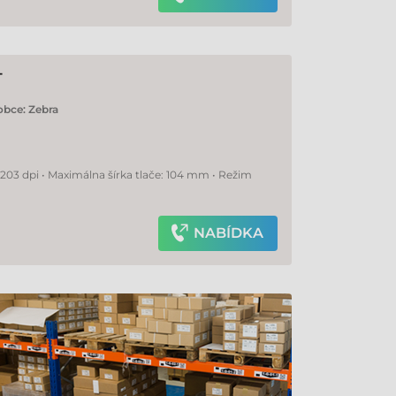
T
obce:
Zebra
 203 dpi • Maximálna šírka tlače: 104 mm • Režim
NABÍDKA