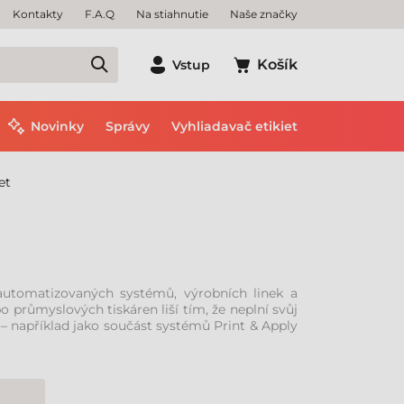
Kontakty
F.A.Q
Na stiahnutie
Naše značky
Košík
Vstup
Novinky
Správy
Vyhliadavač etikiet
et
 automatizovaných systémů, výrobních linek a
 průmyslových tiskáren liší tím, že neplní svůj
e – například jako součást systémů Print & Apply