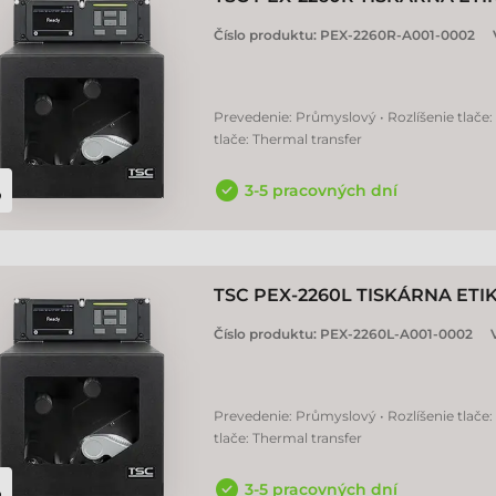
Číslo produktu:
PEX-2260R-A001-0002
Prevedenie: Průmyslový • Rozlíšenie tlače:
tlače: Thermal transfer
3-5 pracovných dní
TSC PEX-2260L TISKÁRNA ETI
Číslo produktu:
PEX-2260L-A001-0002
Prevedenie: Průmyslový • Rozlíšenie tlače:
tlače: Thermal transfer
3-5 pracovných dní