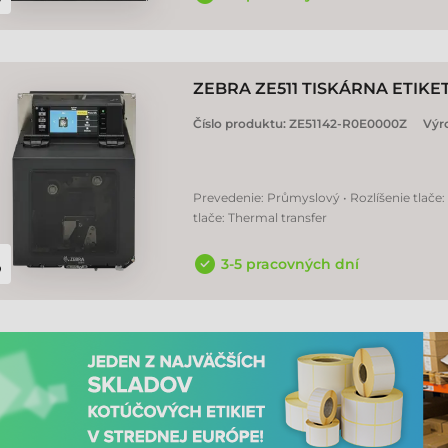
ZEBRA ZE511 TISKÁRNA ETIKE
Číslo produktu:
ZE51142-R0E0000Z
Výr
Prevedenie: Průmyslový • Rozlíšenie tlače:
tlače: Thermal transfer
3-5 pracovných dní