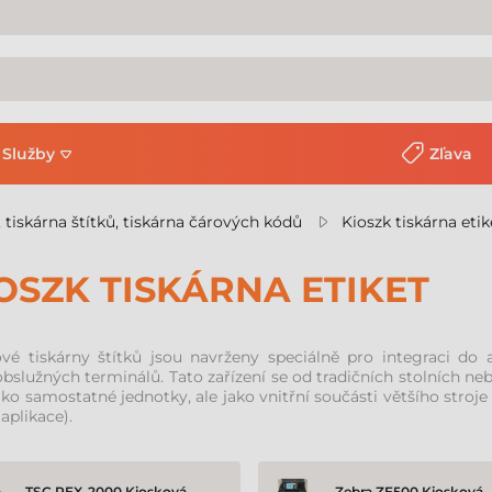
Služby
Zľava
, tiskárna štítků, tiskárna čárových kódů
Kioszk tiskárna etik
OSZK TISKÁRNA ETIKET
ové tiskárny štítků jsou navrženy speciálně pro integraci do
služných terminálů. Tato zařízení se od tradičních stolních nebo
ako samostatné jednotky, ale jako vnitřní součásti většího stroj
 aplikace).
TSC PEX-2000 Kiosková
Zebra ZE500 Kiosková