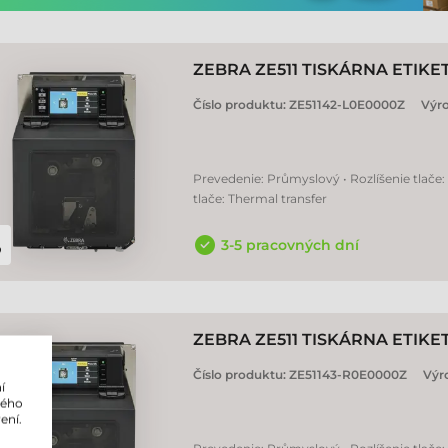
ZEBRA ZE511 TISKÁRNA ETIKE
Číslo produktu:
ZE51142-L0E0000Z
Výr
Prevedenie: Průmyslový • Rozlíšenie tlače:
tlače: Thermal transfer
3-5 pracovných dní
ZEBRA ZE511 TISKÁRNA ETIKE
Číslo produktu:
ZE51143-R0E0000Z
Výr
í
lého
ení.