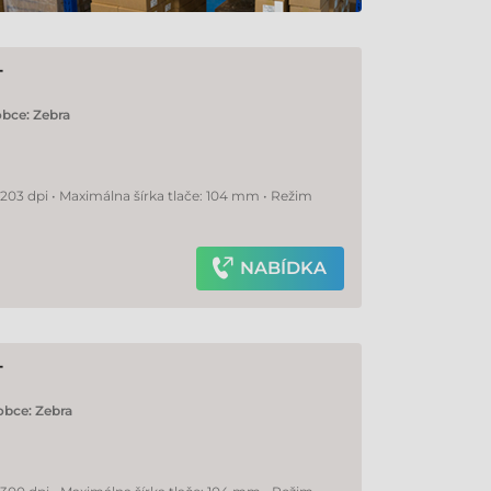
T
obce:
Zebra
 203 dpi • Maximálna šírka tlače: 104 mm • Režim
NABÍDKA
T
obce:
Zebra