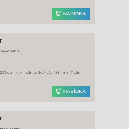
NABÍDKA
T
obce:
Zebra
 203 dpi • Maximálna šírka tlače: 168 mm • Režim
NABÍDKA
T
obce:
Zebra