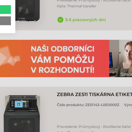
Prevedenie: Průmyslový • Rozlíšenie tlače:
tlače: Thermal transfer
3-5 pracovných dní
ZEBRA ZE511 TISKÁRNA ETIKE
Číslo produktu:
ZE51143-L0E0000Z
Výr
Prevedenie: Průmyslový • Rozlíšenie tlače: