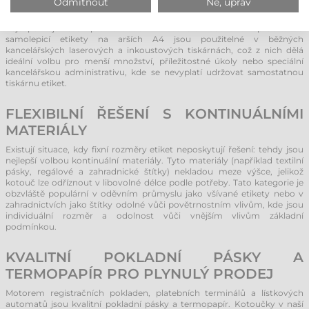
Odmítnout
Ne, uprav
Samolepicí etikety na kotoučích jsou určeny pro kotoučové tiskárny
etiket, kde je cílem vysoká rychlost a přesné umístění – jde o
nejúspornější řešení pro každodenní masové označování. Naproti tomu
samolepicí etikety na arších A4 jsou použitelné v běžných
kancelářských laserových a inkoustových tiskárnách, což z nich dělá
ideální volbu pro menší množství, příležitostné úkoly nebo speciální
kancelářskou administrativu, kde se nevyplatí udržovat samostatnou
tiskárnu etiket.
FLEXIBILNÍ ŘEŠENÍ S KONTINUÁLNÍMI
MATERIÁLY
Existují situace, kdy fixní rozměry etiket neposkytují řešení: tehdy jsou
nejlepší volbou kontinuální materiály. Tyto materiály (například textilní
pásky, regálové a zahradnické štítky) nekladou meze výšce, jelikož
kotouč lze odříznout v libovolné délce podle potřeby. Tato kategorie je
obzvláště populární v oděvním průmyslu jako všívané etikety nebo v
zahradnictvích jako štítky odolné vůči povětrnostním vlivům, kde jsou
individuální rozměr a odolnost vůči vnějším vlivům základní
podmínkou.
KVALITNÍ POKLADNÍ PÁSKY A
TERMOPAPÍR PRO PLYNULÝ PRODEJ
Motorem registračních pokladen, platebních terminálů a lístkových
automatů jsou kvalitní pokladní pásky a termopapír. Kotoučky v naší