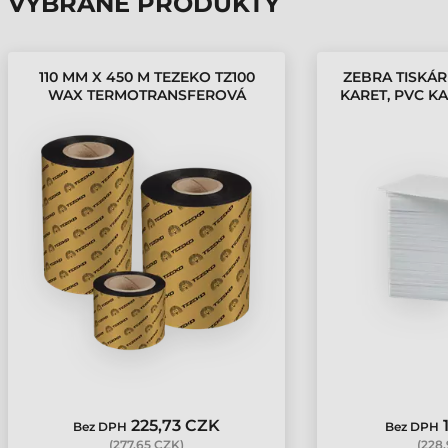
VYBRANÉ PRODUKTY
110 MM X 450 M TEZEKO TZ100
ZEBRA TISKÁ
WAX TERMOTRANSFEROVÁ
KARET, PVC KA
BARVICÍ PÁSKA
225,73 CZK
Bez DPH
Bez DPH
(
277,65 CZK
)
(
228