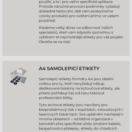
použití, a to i pro velmi specifické aplikace.
Protože náročné provozní podmínky vyžadují
důkladné testování, rádi vám poskytneme
vzorky produktů pro ověření přímo ve vašem
prostředí.
Klademe velký důraz na odbornost našich
specialistů, kteří vám kdykoliv pomohou s
výběrem té nejvhodnější etikety pro váš projekt.
Obraťte se na nás!
A4 SAMOLEPICÍ ETIKETY
Samolepicí etikety formátu A4 jsou ideální
volbou pro ty, kteří nevyžadují nákup
dedikované tiskárny na kotoučové etikety, ale
přesto potřebují čas od času tisknout
profesionální štítky.
Tyto archové etikety jsou navrženy pro
bezproblémový tisk v kopírkách, inkoustových i
laserových tiskárnách. Své uplatnění nacházejí v
mnoha oblastech – od běžné organizace v
kanceláři přes specifické účely (značení kabelů,
bezpečnostní přelepky, etikety do chladicích