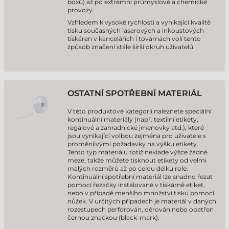
boxů) až po extrémní průmyslové a chemické
provozy.
Vzhledem k vysoké rychlosti a vynikající kvalitě
tisku současných laserových a inkoustových
tiskáren v kancelářích i továrnách volí tento
způsob značení stále širší okruh uživatelů.
OSTATNÍ SPOTŘEBNÍ MATERIÁL
V této produktové kategorii naleznete speciální
kontinuální materiály (např. textilní etikety,
regálové a zahradnické jmenovky atd.), které
jsou vynikající volbou zejména pro uživatele s
proměnlivými požadavky na výšku etikety.
Tento typ materiálu totiž neklade výšce žádné
meze, takže můžete tisknout etikety od velmi
malých rozměrů až po celou délku role.
Kontinuální spotřební materiál lze snadno řezat
pomocí řezačky instalované v tiskárně etiket,
nebo v případě menšího množství tisku pomocí
nůžek. V určitých případech je materiál v daných
rozestupech perforován, děrován nebo opatřen
černou značkou (black-mark).