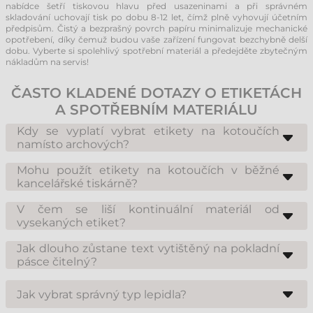
nabídce šetří tiskovou hlavu před usazeninami a při správném
skladování uchovají tisk po dobu 8-12 let, čímž plně vyhovují účetním
předpisům. Čistý a bezprašný povrch papíru minimalizuje mechanické
opotřebení, díky čemuž budou vaše zařízení fungovat bezchybně delší
dobu. Vyberte si spolehlivý spotřební materiál a předejděte zbytečným
nákladům na servis!
ČASTO KLADENÉ DOTAZY O ETIKETÁCH
A SPOTŘEBNÍM MATERIÁLU
Kdy se vyplatí vybrat etikety na kotoučích
namísto archových?
Etikety na kotoučích jsou ideální, pokud vlastníte dedikovanou tiskárnu
etiket a denně aplikujete větší množství (desítky nebo stovky) nálepek.
Mohu použít etikety na kotoučích v běžné
Tato metoda je mnohem rychlejší, přesnější a z dlouhodobého hlediska
kancelářské tiskárně?
úspornější než tisk na archy pomocí kancelářských tiskáren.
Ne, etikety na kotoučích jsou určeny výhradně pro kotoučové tiskárny
etiket. Pro kancelářské laserové nebo inkoustové tiskárny si vyberte z
V čem se liší kontinuální materiál od
naší kategorie samolepicích etiket na arších A4, které jsou rozměrově
vysekaných etiket?
přizpůsobeny právě pro tato zařízení.
Vysekané etikety mají fixně předřezaný rozměr, zatímco kontinuální
materiál je souvislá páska. Výhodou druhého jmenovaného je, že délku
Jak dlouho zůstane text vytištěný na pokladní
výtisku určujete vy, takže z jednoho kotouče můžete vytvořit velmi
pásce čitelný?
krátká i extrémně dlouhá označení, pokud je vaše tiskárna vybavena
Prémiové termopapíry a pokladní pásky v naší nabídce si při správném
střihačem nebo perforací.
skladování (chráněné před světlem a teplem) zaručeně uchovají
Jak vybrat správný typ lepidla?
čitelnost údajů po dobu 8-12 let. To je kritické pro záruční doklady a
archivační povinnosti stanovené zákonem.