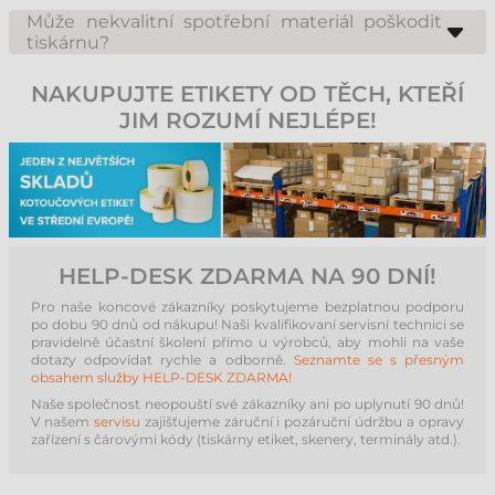
Pro obecné účely se doporučuje standardní permanentní lepidlo.
Pokud chcete etiketu později odstranit beze stop, zvolte snímatelné
Může nekvalitní spotřební materiál poškodit
lepidlo. Pro extrémní podmínky (mrazírenské sklady, drsné povrchy)
tiskárnu?
doporučujeme naše speciální materiály s extra silnou přilnavostí.
Ano, papír nebo lepidlo nevhodné kvality může způsobit předčasné
opotřebení tiskové hlavy a vytékající lepidlo může znečistit podávací
NAKUPUJTE ETIKETY OD TĚCH, KTEŘÍ
válečky. Proto se vyplatí používat u nás dostupné, testované spotřební
materiály, které dlouhodobě chrání stav vašich zařízení.
JIM ROZUMÍ NEJLÉPE!
HELP-DESK ZDARMA NA 90 DNÍ!
Pro naše koncové zákazníky poskytujeme bezplatnou podporu
po dobu 90 dnů od nákupu! Naši kvalifikovaní servisní technici se
pravidelně účastní školení přímo u výrobců, aby mohli na vaše
dotazy odpovídat rychle a odborně.
Seznamte se s přesným
obsahem služby HELP-DESK ZDARMA!
Naše společnost neopouští své zákazníky ani po uplynutí 90 dnů!
V našem
servisu
zajišťujeme záruční i pozáruční údržbu a opravy
zařízení s čárovými kódy (tiskárny etiket, skenery, terminály atd.).