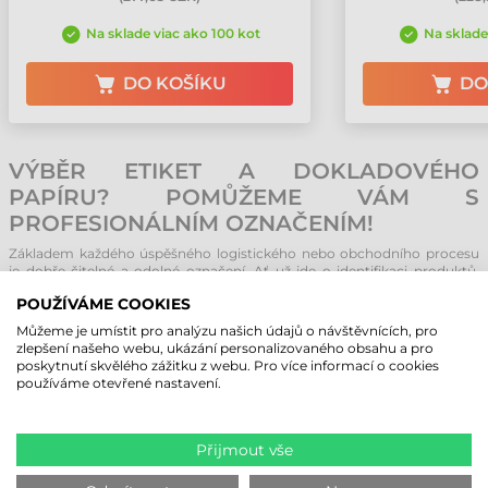
Na sklade viac ako 100 kot
Na sklade
DO KOŠÍKU
DO
VÝBĚR ETIKET A DOKLADOVÉHO
PAPÍRU? POMŮŽEME VÁM S
PROFESIONÁLNÍM OZNAČENÍM!
Základem každého úspěšného logistického nebo obchodního procesu
je dobře čitelné a odolné označení. Ať už jde o identifikaci produktů,
přepravní etikety nebo tisk účtenek, výběr správného spotřebního
POUŽÍVÁME COOKIES
materiálu není jen estetickou otázkou, ale zásadně ovlivňuje také
životnost tiskové hlavy. V naší nabídce si můžete vybrat z jedné z
Můžeme je umístit pro analýzu našich údajů o návštěvnících, pro
největších skladových zásob ve střední Evropě, což zaručuje, že pro
zlepšení našeho webu, ukázání personalizovaného obsahu a pro
každý úkol najdete řešení s ideálním materiálem a rozměrem, ať už v
poskytnutí skvělého zážitku z webu. Pro více informací o cookies
kotoučovém nebo archovém provedení.
používáme otevřené nastavení.
ETIKETY NA KOTOUČÍCH NEBO NA
ARŠÍCH A4: KTERÉ SI VYBRAT?
Přijmout vše
Rozhodnutí závisí především na typu dostupné tiskárny a objemu tisku.