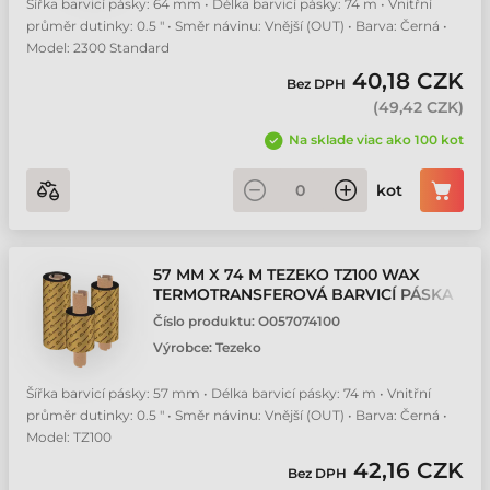
Šířka barvicí pásky: 64 mm • Délka barvicí pásky: 74 m • Vnitřní
průměr dutinky: 0.5 " • Směr návinu: Vnější (OUT) • Barva: Černá •
Model: 2300 Standard
40,18 CZK
Bez DPH
(
49,42 CZK
)
Na sklade viac ako 100 kot
kot
57 MM X 74 M TEZEKO TZ100 WAX
TERMOTRANSFEROVÁ BARVICÍ PÁSKA
Číslo produktu:
O057074100
Výrobce:
Tezeko
Šířka barvicí pásky: 57 mm • Délka barvicí pásky: 74 m • Vnitřní
průměr dutinky: 0.5 " • Směr návinu: Vnější (OUT) • Barva: Černá •
Model: TZ100
42,16 CZK
Bez DPH