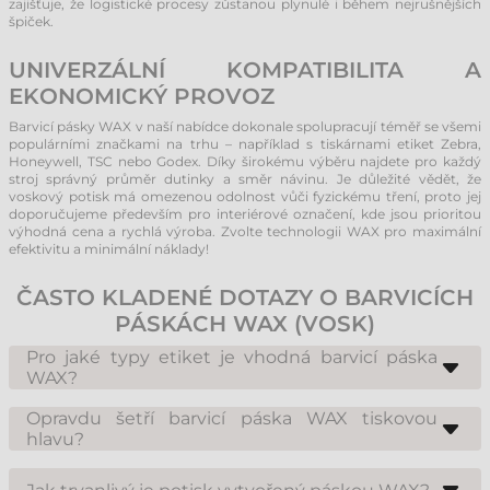
zajišťuje, že logistické procesy zůstanou plynulé i během nejrušnějších
špiček.
UNIVERZÁLNÍ KOMPATIBILITA A
EKONOMICKÝ PROVOZ
Barvicí pásky WAX v naší nabídce dokonale spolupracují téměř se všemi
populárními značkami na trhu – například s tiskárnami etiket Zebra,
Honeywell, TSC nebo Godex. Díky širokému výběru najdete pro každý
stroj správný průměr dutinky a směr návinu. Je důležité vědět, že
voskový potisk má omezenou odolnost vůči fyzickému tření, proto jej
doporučujeme především pro interiérové označení, kde jsou prioritou
výhodná cena a rychlá výroba. Zvolte technologii WAX pro maximální
efektivitu a minimální náklady!
ČASTO KLADENÉ DOTAZY O BARVICÍCH
PÁSKÁCH WAX (VOSK)
Pro jaké typy etiket je vhodná barvicí páska
WAX?
Pásky WAX jsou určeny především pro papírové etikety. Skvěle přilnou
na hladké, pololesklé nebo matné papírové povrchy. Pro plastové (PE,
Opravdu šetří barvicí páska WAX tiskovou
PP) etikety je nedoporučujeme, protože z nich se potisk může snadno
hlavu?
setřít nebo rozmazat.
Ano, jelikož se vosk taví při nízké teplotě, tisková hlava nemusí pracovat
na vysoký výkon. To výrazně zpomaluje opotřebení hlavy a snižuje riziko