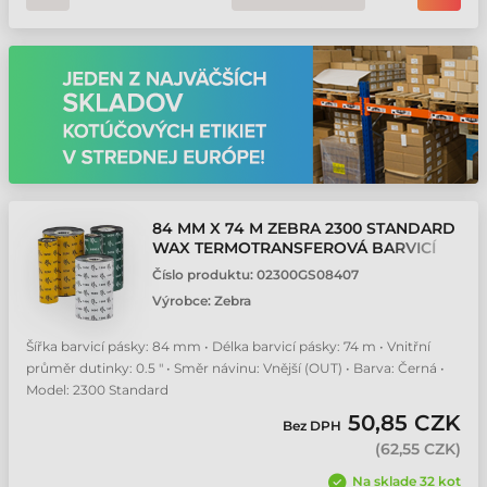
84 MM X 74 M ZEBRA 2300 STANDARD
WAX TERMOTRANSFEROVÁ BARVICÍ
PÁSKA
Číslo produktu:
02300GS08407
Výrobce:
Zebra
Šířka barvicí pásky: 84 mm • Délka barvicí pásky: 74 m • Vnitřní
průměr dutinky: 0.5 " • Směr návinu: Vnější (OUT) • Barva: Černá •
Model: 2300 Standard
50,85 CZK
Bez DPH
(
62,55 CZK
)
Na sklade 32 kot