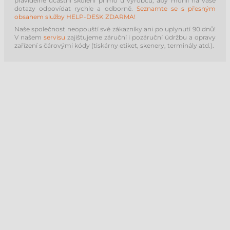
pravidelně účastní školení přímo u výrobců, aby mohli na vaše
dotazy odpovídat rychle a odborně.
Seznamte se s přesným
obsahem služby HELP-DESK ZDARMA!
Naše společnost neopouští své zákazníky ani po uplynutí 90 dnů!
V našem
servisu
zajišťujeme záruční i pozáruční údržbu a opravy
zařízení s čárovými kódy (tiskárny etiket, skenery, terminály atd.).