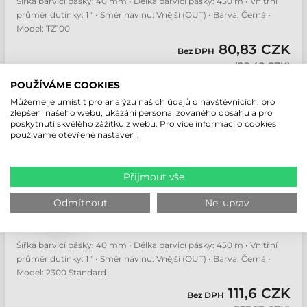
Šířka barvicí pásky: 40 mm • Délka barvicí pásky: 450 m • Vnitřní
průměr dutinky: 1 " • Směr návinu: Vnější (OUT) • Barva: Černá •
Model: TZ100
80,83 CZK
Bez DPH
(
99,42 CZK
)
POUŽÍVÁME COOKIES
Na sklade viac ako 100 kot
Můžeme je umístit pro analýzu našich údajů o návštěvnících, pro
zlepšení našeho webu, ukázání personalizovaného obsahu a pro
kot
poskytnutí skvělého zážitku z webu. Pro více informací o cookies
používáme otevřené nastavení.
40 MM X 450 M ZEBRA 2300
Přijmout vše
STANDARD WAX TERMOTRANSFEROVÁ
BARVICÍ PÁSKA
Číslo produktu:
02300BK04045
Odmítnout
Ne, uprav
Výrobce:
Zebra
Šířka barvicí pásky: 40 mm • Délka barvicí pásky: 450 m • Vnitřní
průměr dutinky: 1 " • Směr návinu: Vnější (OUT) • Barva: Černá •
Model: 2300 Standard
111,6 CZK
Bez DPH