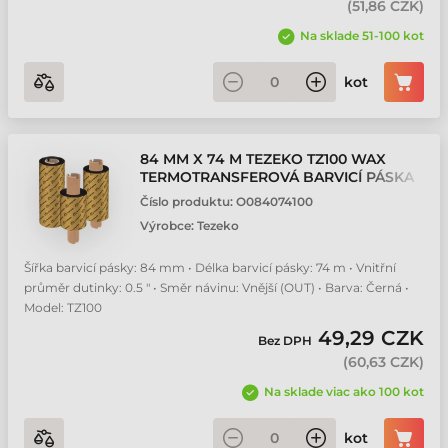
(
51,86 CZK
)
Na sklade 51-100 kot
kot
84 MM X 74 M TEZEKO TZ100 WAX
TERMOTRANSFEROVÁ BARVICÍ PÁSKA
Číslo produktu:
O084074100
Výrobce:
Tezeko
Šířka barvicí pásky: 84 mm • Délka barvicí pásky: 74 m • Vnitřní
průměr dutinky: 0.5 " • Směr návinu: Vnější (OUT) • Barva: Černá •
Model: TZ100
49,29 CZK
Bez DPH
(
60,63 CZK
)
Na sklade viac ako 100 kot
kot