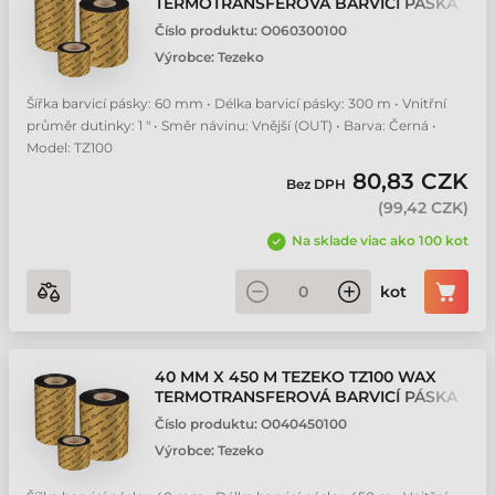
TERMOTRANSFEROVÁ BARVICÍ PÁSKA
Číslo produktu:
O060300100
Výrobce:
Tezeko
Šířka barvicí pásky: 60 mm • Délka barvicí pásky: 300 m • Vnitřní
průměr dutinky: 1 " • Směr návinu: Vnější (OUT) • Barva: Černá •
Model: TZ100
80,83 CZK
Bez DPH
(
99,42 CZK
)
Na sklade viac ako 100 kot
kot
40 MM X 450 M TEZEKO TZ100 WAX
TERMOTRANSFEROVÁ BARVICÍ PÁSKA
Číslo produktu:
O040450100
Výrobce:
Tezeko