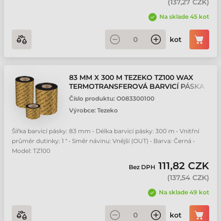
(
137,27 CZK
)
Na sklade 45 kot
kot
83 MM X 300 M TEZEKO TZ100 WAX
TERMOTRANSFEROVÁ BARVICÍ PÁSKA
Číslo produktu:
O083300100
Výrobce:
Tezeko
Šířka barvicí pásky: 83 mm • Délka barvicí pásky: 300 m • Vnitřní
průměr dutinky: 1 " • Směr návinu: Vnější (OUT) • Barva: Černá •
Model: TZ100
111,82 CZK
Bez DPH
(
137,54 CZK
)
Na sklade 49 kot
kot