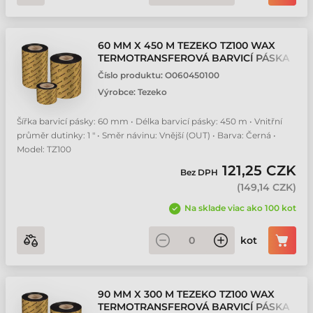
60 MM X 450 M TEZEKO TZ100 WAX
TERMOTRANSFEROVÁ BARVICÍ PÁSKA
Číslo produktu:
O060450100
Výrobce:
Tezeko
Šířka barvicí pásky: 60 mm • Délka barvicí pásky: 450 m • Vnitřní
průměr dutinky: 1 " • Směr návinu: Vnější (OUT) • Barva: Černá •
Model: TZ100
121,25 CZK
Bez DPH
(
149,14 CZK
)
Na sklade viac ako 100 kot
kot
90 MM X 300 M TEZEKO TZ100 WAX
TERMOTRANSFEROVÁ BARVICÍ PÁSKA