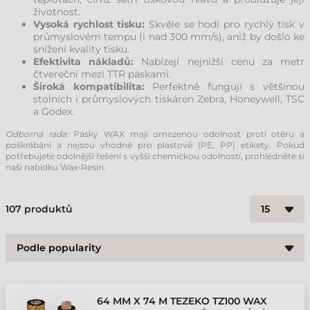
životnost.
Vysoká rychlost tisku:
Skvěle se hodí pro rychlý tisk v
průmyslovém tempu (i nad 300 mm/s), aniž by došlo ke
snížení kvality tisku.
Efektivita nákladů:
Nabízejí nejnižší cenu za metr
čtvereční mezi TTR páskami.
Široká kompatibilita:
Perfektně fungují s většinou
stolních i průmyslových tiskáren Zebra, Honeywell, TSC
a Godex.
Odborná rada:
Pásky WAX mají omezenou odolnost proti otěru a
poškrábání a nejsou vhodné pro plastové (PE, PP) etikety. Pokud
potřebujete odolnější řešení s vyšší chemickou odolností, prohlédněte si
naši nabídku Wax-Resin.
107
produktů
64 MM X 74 M TEZEKO TZ100 WAX