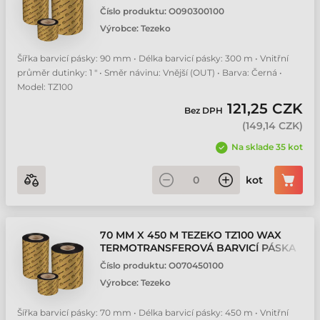
Číslo produktu:
O090300100
Výrobce:
Tezeko
Šířka barvicí pásky: 90 mm • Délka barvicí pásky: 300 m • Vnitřní
průměr dutinky: 1 " • Směr návinu: Vnější (OUT) • Barva: Černá •
Model: TZ100
121,25 CZK
Bez DPH
(
149,14 CZK
)
Na sklade 35 kot
kot
70 MM X 450 M TEZEKO TZ100 WAX
TERMOTRANSFEROVÁ BARVICÍ PÁSKA
Číslo produktu:
O070450100
Výrobce:
Tezeko
Šířka barvicí pásky: 70 mm • Délka barvicí pásky: 450 m • Vnitřní