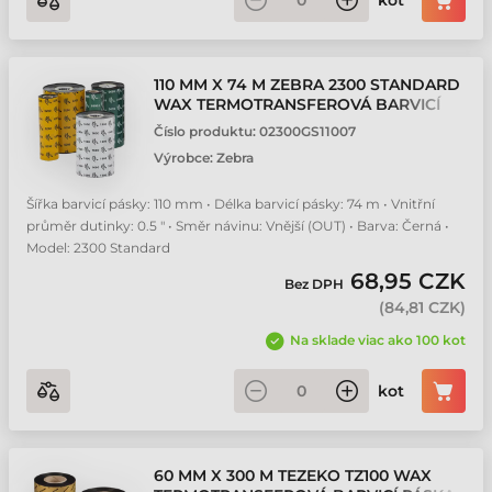
kot
110 MM X 74 M ZEBRA 2300 STANDARD
WAX TERMOTRANSFEROVÁ BARVICÍ
PÁSKA
Číslo produktu:
02300GS11007
Výrobce:
Zebra
Šířka barvicí pásky: 110 mm • Délka barvicí pásky: 74 m • Vnitřní
průměr dutinky: 0.5 " • Směr návinu: Vnější (OUT) • Barva: Černá •
Model: 2300 Standard
68,95 CZK
Bez DPH
(
84,81 CZK
)
Na sklade viac ako 100 kot
kot
60 MM X 300 M TEZEKO TZ100 WAX