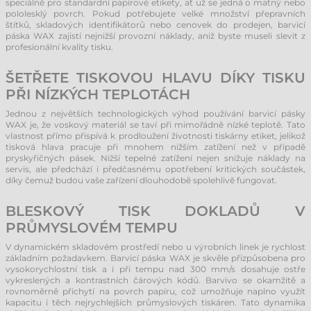
speciálně pro standardní papírové etikety, ať už se jedná o matný nebo
pololesklý povrch. Pokud potřebujete velké množství přepravních
štítků, skladových identifikátorů nebo cenovek do prodejen, barvicí
páska WAX zajistí nejnižší provozní náklady, aniž byste museli slevit z
profesionální kvality tisku.
ŠETŘETE TISKOVOU HLAVU DÍKY TISKU
PŘI NÍZKÝCH TEPLOTÁCH
Jednou z největších technologických výhod používání barvicí pásky
WAX je, že voskový materiál se taví při mimořádně nízké teplotě. Tato
vlastnost přímo přispívá k prodloužení životnosti tiskárny etiket, jelikož
tisková hlava pracuje při mnohem nižším zatížení než v případě
pryskyřičných pásek. Nižší tepelné zatížení nejen snižuje náklady na
servis, ale předchází i předčasnému opotřebení kritických součástek,
díky čemuž budou vaše zařízení dlouhodobě spolehlivě fungovat.
BLESKOVÝ TISK DOKLADŮ V
PRŮMYSLOVÉM TEMPU
V dynamickém skladovém prostředí nebo u výrobních linek je rychlost
základním požadavkem. Barvicí páska WAX je skvěle přizpůsobena pro
vysokorychlostní tisk a i při tempu nad 300 mm/s dosahuje ostře
vykreslených a kontrastních čárových kódů. Barvivo se okamžitě a
rovnoměrně přichytí na povrch papíru, což umožňuje naplno využít
kapacitu i těch nejrychlejších průmyslových tiskáren. Tato dynamika