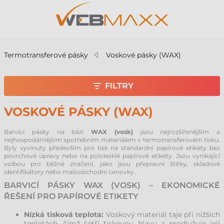
Termotransferové pásky
Voskové pásky (WAX)
FILTRY
VOSKOVÉ PÁSKY (WAX)
Barvicí pásky na bázi
WAX (vosk)
jsou nejrozšířenějším a
nejhospodárnějším spotřebním materiálem v termotransferovém tisku.
Byly vyvinuty především pro tisk na standardní papírové etikety bez
povrchové úpravy nebo na pololesklé papírové etikety. Jsou vynikající
volbou pro běžné značení, jako jsou přepravní štítky, skladové
identifikátory nebo maloobchodní cenovky.
BARVICÍ PÁSKY WAX (VOSK) – EKONOMICKÉ
ŘEŠENÍ PRO PAPÍROVÉ ETIKETY
Nízká tisková teplota:
Voskový materiál taje při nižších
teplotách, čímž šetří tiskovou hlavu a prodlužuje její