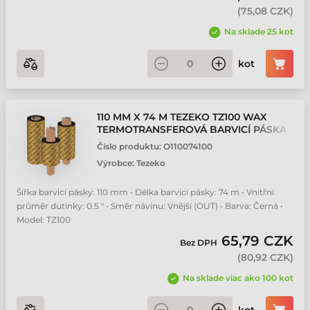
(
75,08 CZK
)
Na sklade 25 kot
kot
110 MM X 74 M TEZEKO TZ100 WAX
TERMOTRANSFEROVÁ BARVICÍ PÁSKA
Číslo produktu:
O110074100
Výrobce:
Tezeko
Šířka barvicí pásky: 110 mm • Délka barvicí pásky: 74 m • Vnitřní
průměr dutinky: 0.5 " • Směr návinu: Vnější (OUT) • Barva: Černá •
Model: TZ100
65,79 CZK
Bez DPH
(
80,92 CZK
)
Na sklade viac ako 100 kot