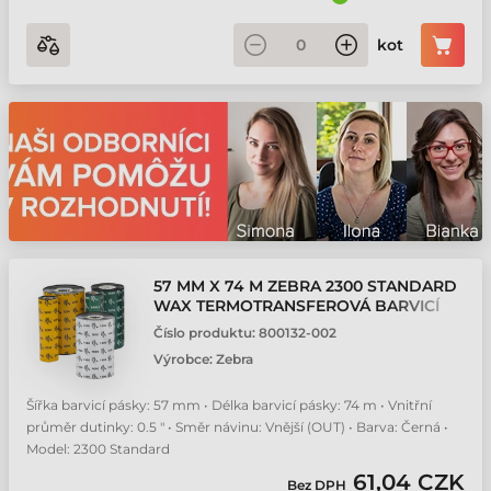
kot
57 MM X 74 M ZEBRA 2300 STANDARD
WAX TERMOTRANSFEROVÁ BARVICÍ
PÁSKA
Číslo produktu:
800132-002
Výrobce:
Zebra
Šířka barvicí pásky: 57 mm • Délka barvicí pásky: 74 m • Vnitřní
průměr dutinky: 0.5 " • Směr návinu: Vnější (OUT) • Barva: Černá •
Model: 2300 Standard
61,04 CZK
Bez DPH