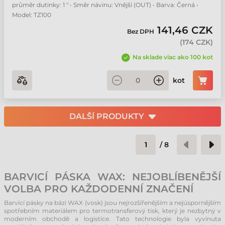
průměr dutinky: 1 " • Směr návinu: Vnější (OUT) • Barva: Černá •
Model: TZ100
141,46 CZK
Bez DPH
(
174 CZK
)
Na sklade viac ako 100 kot
kot
DALŠÍ PRODUKTY
/
8
BARVICÍ PÁSKA WAX: NEJOBLÍBENĚJŠÍ
VOLBA PRO KAŽDODENNÍ ZNAČENÍ
Barvicí pásky na bázi WAX (vosk) jsou nejrozšířenějším a nejúspornějším
spotřebním materiálem pro termotransferový tisk, který je nezbytný v
moderním obchodě a logistice. Tato technologie byla vyvinuta