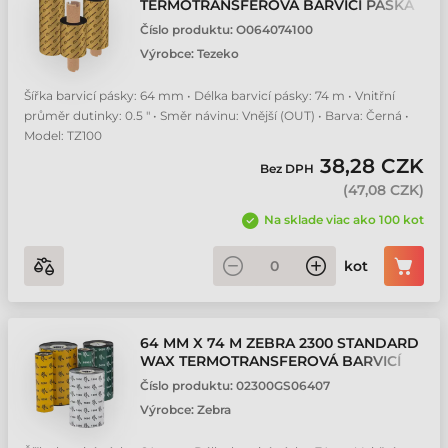
TERMOTRANSFEROVÁ BARVICÍ PÁSKA
Číslo produktu:
O064074100
Výrobce:
Tezeko
Šířka barvicí pásky: 64 mm • Délka barvicí pásky: 74 m • Vnitřní
průměr dutinky: 0.5 " • Směr návinu: Vnější (OUT) • Barva: Černá •
Model: TZ100
38,28 CZK
Bez DPH
(
47,08 CZK
)
Na sklade viac ako 100 kot
kot
64 MM X 74 M ZEBRA 2300 STANDARD
WAX TERMOTRANSFEROVÁ BARVICÍ
PÁSKA
Číslo produktu:
02300GS06407
Výrobce:
Zebra