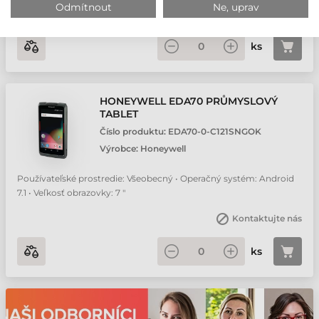
Odmítnout
Ne, uprav
Kontaktujte nás
ks
HONEYWELL EDA70 PRŮMYSLOVÝ
TABLET
Číslo produktu:
EDA70-0-C121SNGOK
Výrobce:
Honeywell
Používateľské prostredie: Všeobecný • Operačný systém: Android
7.1 • Veľkosť obrazovky: 7 "
Kontaktujte nás
ks