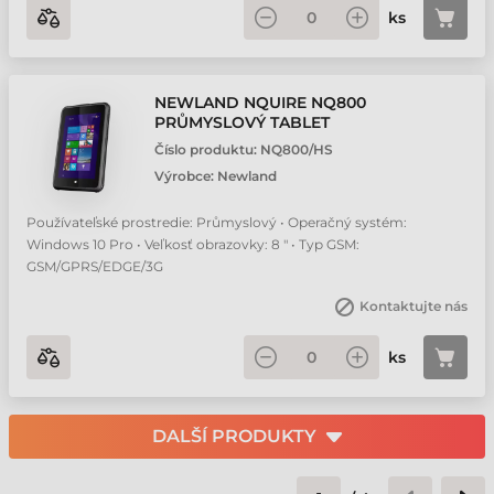
ks
NEWLAND NQUIRE NQ800
PRŮMYSLOVÝ TABLET
Číslo produktu:
NQ800/HS
Výrobce:
Newland
Používateľské prostredie: Průmyslový • Operačný systém:
Windows 10 Pro • Veľkosť obrazovky: 8 " • Typ GSM:
GSM/GPRS/EDGE/3G
Kontaktujte nás
ks
DALŠÍ PRODUKTY