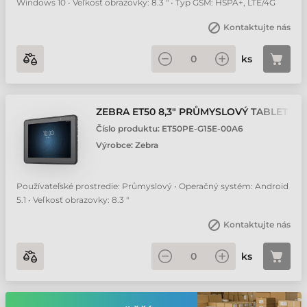
Windows 10 • Veľkosť obrazovky: 8.3 " • Typ GSM: HSPA+, LTE/4G
Kontaktujte nás
ks
ZEBRA ET50 8,3" PRŮMYSLOVÝ TABLET
Číslo produktu:
ET50PE-G15E-00A6
Výrobce:
Zebra
Používateľské prostredie: Průmyslový • Operačný systém: Android
5.1 • Veľkosť obrazovky: 8.3 "
Kontaktujte nás
ks