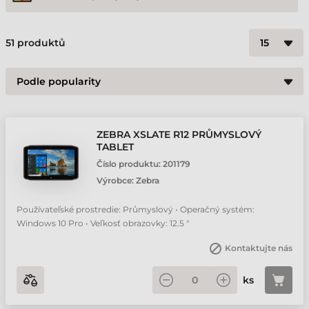
51
produktů
ZEBRA XSLATE R12 PRŮMYSLOVÝ
TABLET
Číslo produktu:
201179
Výrobce:
Zebra
Používateľské prostredie: Průmyslový • Operačný systém:
Windows 10 Pro • Veľkosť obrazovky: 12.5 "
Kontaktujte nás
ks