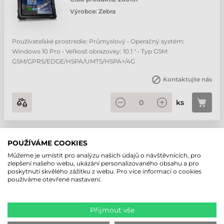
Výrobce:
Zebra
Používateľské prostredie: Průmyslový • Operačný systém:
Windows 10 Pro • Veľkosť obrazovky: 10.1 " • Typ GSM:
GSM/GPRS/EDGE/HSPA/UMTS/HSPA+/4G
Kontaktujte nás
ks
ZEBRA XSLATE R12 PRŮMYSLOVÝ
POUŽÍVÁME COOKIES
TABLET
Můžeme je umístit pro analýzu našich údajů o návštěvnících, pro
Číslo produktu:
200359
zlepšení našeho webu, ukázání personalizovaného obsahu a pro
poskytnutí skvělého zážitku z webu. Pro více informací o cookies
Výrobce:
Zebra
používáme otevřené nastavení.
Používateľské prostredie: Průmyslový • Operačný systém:
Windows 10 Pro • Veľkosť obrazovky: 12.5 " • Typ GSM:
Přijmout vše
GSM/GPRS/EDGE/HSPA/UMTS/HSPA+/4G