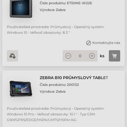
Číslo produktu:
ET50NE-W22E
Výrobce:
Zebra
Používateľské prostredie: Průmyslový • Operačný systém:
Windows 10 • Veľkosť obrazovky: 8.3 "
Kontaktujte nás
ks
ZEBRA B10 PRŮMYSLOVÝ TABLET
Číslo produktu:
200133
Výrobce:
Zebra
Používateľské prostredie: Průmyslový • Operačný systém:
Windows 10 Pro • Veľkosť obrazovky: 10.1 " • Typ GSM:
GSM/GPRS/EDGE/HSPA/UMTS/HSPA+/4G