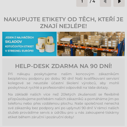
/
4
NAKUPUJTE ETIKETY OD TĚCH, KTEŘÍ JE
ZNAJÍ NEJLÉPE!
HELP-DESK ZDARMA NA 90 DNÍ!
Při nákupu poskytujeme našim koncovým zákazníkům
bezplatnou podporu po dobu 90 dní! Naši kvalifikovaní servisní
kolegové se neustále účastní školení výrobců, aby mohli
poskytnout rychlé a profesionální odpovědi na Vaše dotazy.
Na základě našich více než 20letých zkušeností se flexibilně
přizpůsobujeme potřebám našich zákazníků a pomáháme jim po
telefonu nebo přes vzdálenou plochu. Naše společnost nenechá
své zákazníky bez podpory ani po uplynutí 90 dní! V rámci našich
služeb provádíme servis a údržbu pro u nás zakoupené tiskárny
etiket během záruční i pozáruční doby!