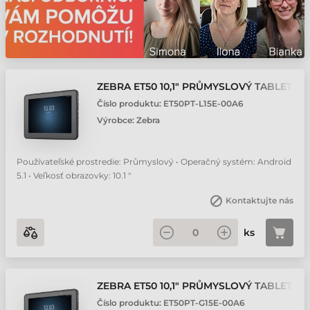
ZEBRA ET50 10,1" PRŮMYSLOVÝ TABLET
Číslo produktu:
ET50PT-L15E-00A6
Výrobce:
Zebra
Používateľské prostredie: Průmyslový • Operačný systém: Android
5.1 • Veľkosť obrazovky: 10.1 "
Kontaktujte nás
ks
ZEBRA ET50 10,1" PRŮMYSLOVÝ TABLET
Číslo produktu:
ET50PT-G15E-00A6