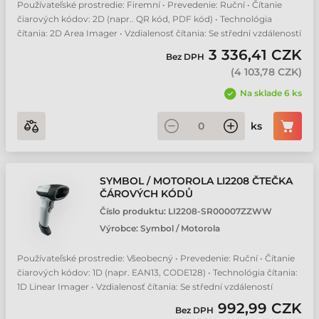
Používateľské prostredie: Firemní • Prevedenie: Ruční • Čítanie
čiarových kódov: 2D (napr.. QR kód, PDF kód) • Technológia
čítania: 2D Area Imager • Vzdialenosť čítania: Se střední vzdáleností
3 336,41 CZK
Bez DPH
(
4 103,78 CZK
)
Na sklade 6 ks
ks
SYMBOL / MOTOROLA LI2208 ČTEČKA
ČÁROVÝCH KÓDŮ
Číslo produktu:
LI2208-SR00007ZZWW
Výrobce:
Symbol / Motorola
Používateľské prostredie: Všeobecný • Prevedenie: Ruční • Čítanie
čiarových kódov: 1D (napr. EAN13, CODE128) • Technológia čítania:
1D Linear Imager • Vzdialenosť čítania: Se střední vzdáleností
992,99 CZK
Bez DPH