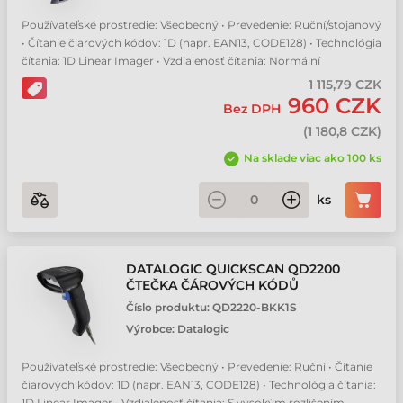
Datalogic QuickScan QD2200 čtečka čárových kódů
Používateľské prostredie: Všeobecný • Prevedenie: Ruční/stojanový
• Čítanie čiarových kódov: 1D (napr. EAN13, CODE128) • Technológia
Datalogic QuickScan QD2500 čtečka čárových kódů
čítania: 1D Linear Imager • Vzdialenosť čítania: Normální
1 115,79 CZK
960 CZK
Datalogic QuickScan QW2500 čtečka čárových kódů
Bez DPH
(
1 180,8 CZK
)
Honeywell Eclipse MS5145 čtečka čárových kódů
Na sklade viac ako 100 ks
ks
Honeywell Hyperion 1300g čtečka čárových kódů
Honeywell Voyager 1200g čtečka čárových kódů
DATALOGIC QUICKSCAN QD2200
ČTEČKA ČÁROVÝCH KÓDŮ
Honeywell Voyager 1250g čtečka čárových kódů
Číslo produktu:
QD2220-BKK1S
Výrobce:
Datalogic
Honeywell Voyager 1400g čtečka čárových kódů
Používateľské prostredie: Všeobecný • Prevedenie: Ruční • Čítanie
čiarových kódov: 1D (napr. EAN13, CODE128) • Technológia čítania:
1D Linear Imager • Vzdialenosť čítania: S vysokým rozlišením