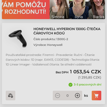
HONEYWELL HYPERION 1300G ČTEČKA
ČÁROVÝCH KÓDŮ
Číslo produktu:
1300G-2
Výrobce:
Honeywell
Používateľské prostredie: Firemní • Prevedenie: Ruční • Čítanie
čiarových kódov: 1D (napr. EAN13, CODE128) • Technológia čítania:
1D Linear Imager • Vzdialenosť čítania: Se střední vzdáleností
1 053,54 CZK
Bez DPH
(
1 295,85 CZK
)
3-5 pracovných dní
ks