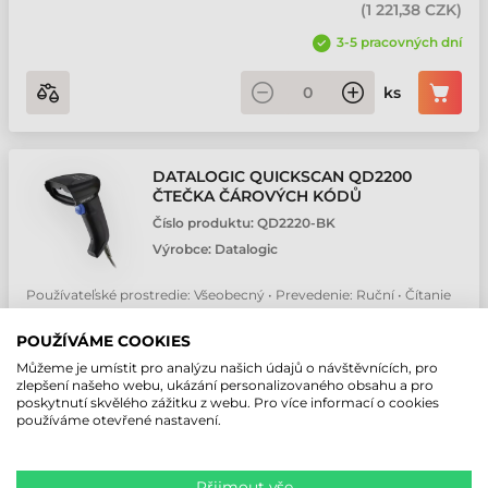
(
1 221,38 CZK
)
3-5 pracovných dní
ks
DATALOGIC QUICKSCAN QD2200
ČTEČKA ČÁROVÝCH KÓDŮ
Číslo produktu:
QD2220-BK
Výrobce:
Datalogic
Používateľské prostredie: Všeobecný • Prevedenie: Ruční • Čítanie
čiarových kódov: 1D (napr. EAN13, CODE128) • Technológia čítania:
1D Linear Imager • Vzdialenosť čítania: S vysokým rozlišením
POUŽÍVÁME COOKIES
1 015,96 CZK
Můžeme je umístit pro analýzu našich údajů o návštěvnících, pro
Bez DPH
zlepšení našeho webu, ukázání personalizovaného obsahu a pro
(
1 249,63 CZK
)
poskytnutí skvělého zážitku z webu. Pro více informací o cookies
používáme otevřené nastavení.
3-5 pracovných dní
ks
Přijmout vše