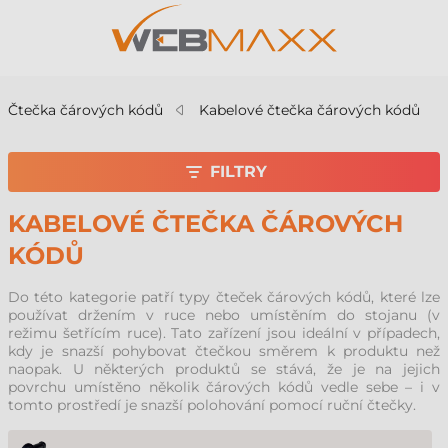
Čtečka čárových kódů
Kabelové čtečka čárových kódů
FILTRY
KABELOVÉ ČTEČKA ČÁROVÝCH
KÓDŮ
Do této kategorie patří typy čteček čárových kódů, které lze
používat držením v ruce nebo umístěním do stojanu (v
režimu šetřícím ruce). Tato zařízení jsou ideální v případech,
kdy je snazší pohybovat čtečkou směrem k produktu než
naopak. U některých produktů se stává, že je na jejich
povrchu umístěno několik čárových kódů vedle sebe – i v
tomto prostředí je snazší polohování pomocí ruční čtečky.