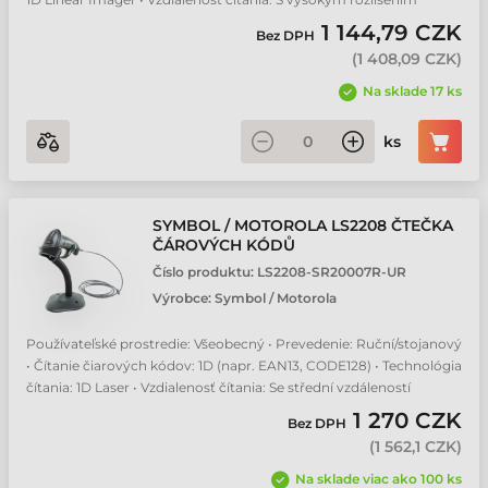
Honeywell Voyager 1470g čtečka čárových kódů
1 144,79 CZK
Bez DPH
(
1 408,09 CZK
)
Honeywell Voyager XP 1400g čtečka čárových kódů
Na sklade 17 ks
Honeywell Xenon 1950g čtečka čárových kódů
ks
Newland HR33 Marlin Series čtečka čárových kódů
SYMBOL / MOTOROLA LS2208 ČTEČKA
ČÁROVÝCH KÓDŮ
Symbol / Motorola LI2208 čtečka čárových kódů
Číslo produktu:
LS2208-SR20007R-UR
Výrobce:
Symbol / Motorola
Symbol / Motorola LS1203 čtečka čárových kódů
Používateľské prostredie: Všeobecný • Prevedenie: Ruční/stojanový
• Čítanie čiarových kódov: 1D (napr. EAN13, CODE128) • Technológia
Symbol / Motorola LS2208 čtečka čárových kódů
čítania: 1D Laser • Vzdialenosť čítania: Se střední vzdáleností
1 270 CZK
Bez DPH
Zebra DS2208 čtečka čárových kódů
(
1 562,1 CZK
)
Na sklade viac ako 100 ks