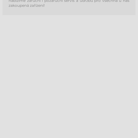
nabízíme záruční i pozáruční servis a údržbu pro všechna u nás
zakoupená zařízení!