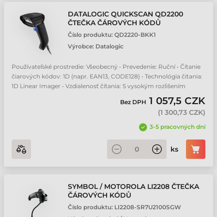
DATALOGIC QUICKSCAN QD2200
ČTEČKA ČÁROVÝCH KÓDŮ
Číslo produktu:
QD2220-BKK1
Výrobce:
Datalogic
Používateľské prostredie: Všeobecný • Prevedenie: Ruční • Čítanie
čiarových kódov: 1D (napr. EAN13, CODE128) • Technológia čítania:
1D Linear Imager • Vzdialenosť čítania: S vysokým rozlišením
1 057,5 CZK
Bez DPH
(
1 300,73 CZK
)
3-5 pracovných dní
ks
SYMBOL / MOTOROLA LI2208 ČTEČKA
ČÁROVÝCH KÓDŮ
Číslo produktu:
LI2208-SR7U2100SGW