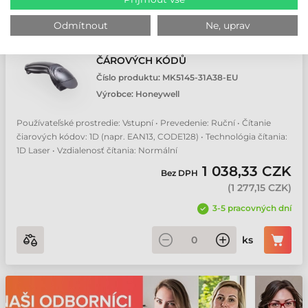
Odmítnout
Ne, uprav
HONEYWELL ECLIPSE 5145 ČTEČKA
ČÁROVÝCH KÓDŮ
Číslo produktu:
MK5145-31A38-EU
Výrobce:
Honeywell
Používateľské prostredie: Vstupní • Prevedenie: Ruční • Čítanie
čiarových kódov: 1D (napr. EAN13, CODE128) • Technológia čítania:
1D Laser • Vzdialenosť čítania: Normální
1 038,33 CZK
Bez DPH
(
1 277,15 CZK
)
3-5 pracovných dní
ks