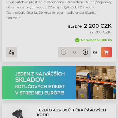
Používateľské prostredie: Všeobecný • Prevedenie: Ruční/stojanový
• Čítanie čiarových kódov: 2D (napr.. QR kód, PDF kód) •
Technológia čítania: 2D Area Imager • Vzdialenosť čítania:
Normální
2 200 CZK
Bez DPH
(
2 706 CZK
)
Na sklade 51-100 ks
ks
TEZEKO AID-100 ČTEČKA ČÁROVÝCH
KÓDŮ