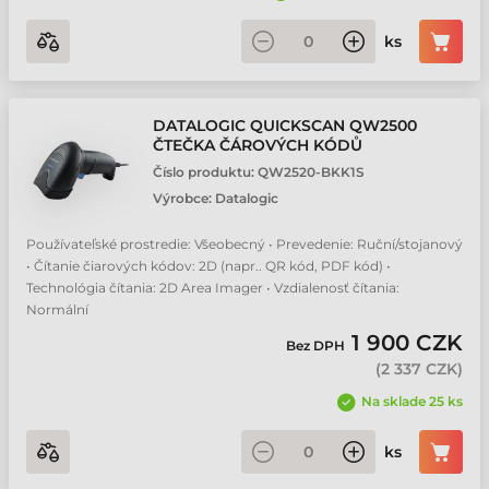
Zebra DS4608 čtečka čárových kódů
ks
Zebra DS4608 DPE čtečka čárových kódů
DATALOGIC QUICKSCAN QW2500
Zebra DS8108 čtečka čárových kódů
ČTEČKA ČÁROVÝCH KÓDŮ
Číslo produktu:
QW2520-BKK1S
Zebra DS8208 čtečka čárových kódů
Výrobce:
Datalogic
Používateľské prostredie: Všeobecný • Prevedenie: Ruční/stojanový
Zebra DS9908 čtečka čárových kódů
• Čítanie čiarových kódov: 2D (napr.. QR kód, PDF kód) •
Technológia čítania: 2D Area Imager • Vzdialenosť čítania:
Normální
1 900 CZK
Bez DPH
(
2 337 CZK
)
Na sklade 25 ks
ks