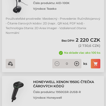
Číslo produktu:
AID-100K
Výrobce:
Tezeko
Používateľské prostredie: Všeobecný • Prevedenie: Ruční/stojanový
• Čítanie čiarových kódov: 2D (napr.. QR kód, PDF kód) •
Technológia čítania: 2D Area Imager • Vzdialenosť čítania:
Normální
2 220 CZK
Bez DPH
(
2 730,6 CZK
)
Na sklade viac ako 100 ks
ks
HONEYWELL XENON 1950G ČTEČKA
ČÁROVÝCH KÓDŮ
Číslo produktu:
1950GSR-2USB-R
Výrobce:
Honeywell