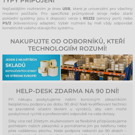
TYPY PŘIPOJENÍ
Nejčastějším rozhraním je dnes
USB
, které je univerzální pro všechny
moderní počítače. Pro specifické průmyslové stroje nebo starší
pokladní systémy jsou k dispozici verze s
RS232
(sériový port) nebo
PS/2
(klávesnicový adaptér). Výběr rozhraní by měl vždy odpovídat
konektivitě vašeho stávajícího systému.
NAKUPUJTE OD ODBORNÍKŮ, KTEŘÍ
TECHNOLOGIÍM ROZUMÍ!
HELP-DESK ZDARMA NA 90 DNÍ!
Při nákupu poskytujeme našim koncovým zákazníkům
bezplatnou podporu po dobu 90 dnů! Naši kvalifikovaní technici
se pravidelně účastní školení u výrobců, aby vám mohli
poskytnout rychlé a profesionální odpovědi na vaše dotazy.
Díky více než 20letým zkušenostem se flexibilně přizpůsobujeme
potřebám našich zákazníků a pomáháme jim po telefonu nebo
přes vzdálenou plochu. Naše podpora nekončí po 90 dnech –