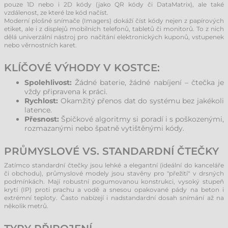
pouze 1D nebo i 2D kódy (jako QR kódy či DataMatrix), ale také
vzdálenost, ze které lze kód načíst.
Moderní plošné snímače (Imagers) dokáží číst kódy nejen z papírových
etiket, ale i z displejů mobilních telefonů, tabletů či monitorů. To z nich
dělá univerzální nástroj pro načítání elektronických kuponů, vstupenek
nebo věrnostních karet.
KLÍČOVÉ VÝHODY V KOSTCE:
Spolehlivost:
Žádné baterie, žádné nabíjení – čtečka je
vždy připravena k práci.
Rychlost:
Okamžitý přenos dat do systému bez jakékoli
latence.
Přesnost:
Špičkové algoritmy si poradí i s poškozenými,
rozmazanými nebo špatně vytištěnými kódy.
PRŮMYSLOVÉ VS. STANDARDNÍ ČTEČKY
Zatímco standardní čtečky jsou lehké a elegantní (ideální do kanceláře
či obchodu), průmyslové modely jsou stavěny pro "přežití" v drsných
podmínkách. Mají robustní pogumovanou konstrukci, vysoký stupeň
krytí (IP) proti prachu a vodě a snesou opakované pády na beton i
extrémní teploty. Často nabízejí i nadstandardní dosah snímání až na
několik metrů.