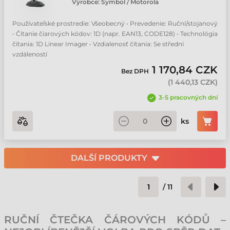
Výrobce:
Symbol / Motorola
Používateľské prostredie: Všeobecný • Prevedenie: Ruční/stojanový
• Čítanie čiarových kódov: 1D (napr. EAN13, CODE128) • Technológia
čítania: 1D Linear Imager • Vzdialenosť čítania: Se střední
vzdáleností
1 170,84 CZK
Bez DPH
(
1 440,13 CZK
)
3-5 pracovných dní
ks
DALŠÍ PRODUKTY
/
11
RUČNÍ ČTEČKA ČÁROVÝCH KÓDŮ –