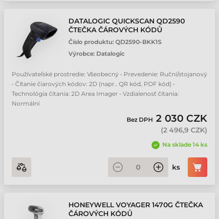
DATALOGIC QUICKSCAN QD2590
ČTEČKA ČÁROVÝCH KÓDŮ
Číslo produktu:
QD2590-BKK1S
Výrobce:
Datalogic
Používateľské prostredie: Všeobecný • Prevedenie: Ruční/stojanový
• Čítanie čiarových kódov: 2D (napr.. QR kód, PDF kód) •
Technológia čítania: 2D Area Imager • Vzdialenosť čítania:
Normální
2 030 CZK
Bez DPH
(
2 496,9 CZK
)
Na sklade 14 ks
ks
HONEYWELL VOYAGER 1470G ČTEČKA
ČÁROVÝCH KÓDŮ