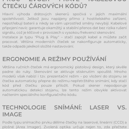
ČTEČKU ČÁROVÝCH KÓDŮ?
Hlavní výhoda drátových skenerů spočívá v jejich maximální
spolehlivosti. Jelikož jsou napájeny přímo z hostitelského zařízení,
nepotřebují baterii a nikdy se vám uprostřed směny nevybijí. Kabelové
připojení navíc garantuje okamžitý a stabilní přenos dat bez rizika rušení
signálu, což je klíčové v provozech s vysokou frekvencí skenování.
Instalace je typu "Plug & Play" – stačí zapojit kabel a můžete začít
pracovat. Většina moderních čteček se nakonfiguruje automaticky,
takže odpadá jakékoli složité nastavování.
ERGONOMIE A REŽIMY POUŽÍVÁNÍ
Většina ručních čteček má ergonomický pistolový design, který skvěle
padne do ruky. Skenování se aktivuje stisknutím spouště. Mnoho
modelů však nabízí i tzv. prezentační režim – po vložení do stojanu se
čtečka automaticky přepne do režimu nepřetržitého snímání, kdy stačí
kód před čtečku pouze přiložit. Pokud skener nepodporuje
automatickou detekci stojanu, lze tento režim obvykle aktivovat
načtením speciálního konfiguračního kódu.
TECHNOLOGIE SNÍMÁNÍ: LASER VS.
IMAGE
Podle typu snímacího prvku dělíme čtečky na laserové, lineární (CCD) a
plošné (Area Imager). Zvolená optika určuje nejen to, zda přečtete