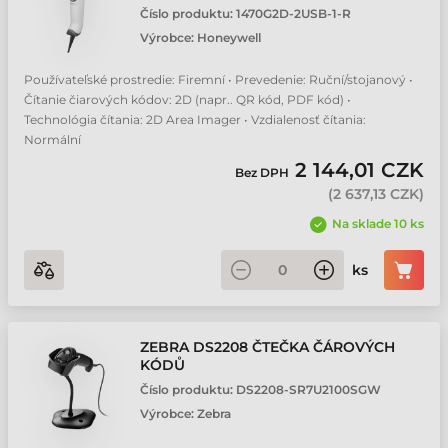
Číslo produktu:
1470G2D-2USB-1-R
Výrobce:
Honeywell
Používateľské prostredie: Firemní • Prevedenie: Ruční/stojanový •
Čítanie čiarových kódov: 2D (napr.. QR kód, PDF kód) •
Technológia čítania: 2D Area Imager • Vzdialenosť čítania:
Normální
2 144,01 CZK
Bez DPH
(
2 637,13 CZK
)
Na sklade 10 ks
ks
ZEBRA DS2208 ČTEČKA ČÁROVÝCH
KÓDŮ
Číslo produktu:
DS2208-SR7U2100SGW
Výrobce:
Zebra