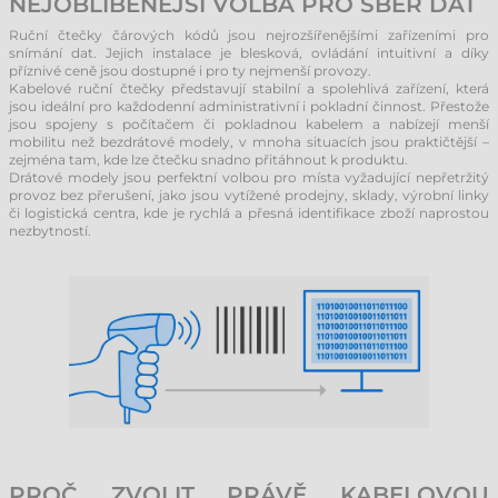
NEJOBLÍBENĚJŠÍ VOLBA PRO SBĚR DAT
Ruční čtečky čárových kódů jsou nejrozšířenějšími zařízeními pro
snímání dat. Jejich instalace je blesková, ovládání intuitivní a díky
příznivé ceně jsou dostupné i pro ty nejmenší provozy.
Kabelové ruční čtečky představují stabilní a spolehlivá zařízení, která
jsou ideální pro každodenní administrativní i pokladní činnost. Přestože
jsou spojeny s počítačem či pokladnou kabelem a nabízejí menší
mobilitu než bezdrátové modely, v mnoha situacích jsou praktičtější –
zejména tam, kde lze čtečku snadno přitáhnout k produktu.
Drátové modely jsou perfektní volbou pro místa vyžadující nepřetržitý
provoz bez přerušení, jako jsou vytížené prodejny, sklady, výrobní linky
či logistická centra, kde je rychlá a přesná identifikace zboží naprostou
nezbytností.
PROČ ZVOLIT PRÁVĚ KABELOVOU