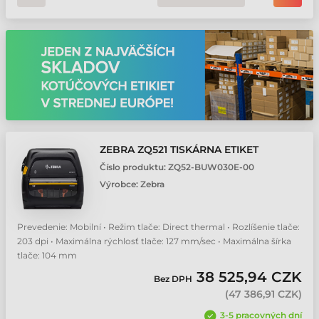
ZEBRA ZQ521 TISKÁRNA ETIKET
Číslo produktu:
ZQ52-BUW030E-00
Výrobce:
Zebra
Prevedenie: Mobilní • Režim tlače: Direct thermal • Rozlíšenie tlače:
203 dpi • Maximálna rýchlosť tlače: 127 mm/sec • Maximálna šírka
tlače: 104 mm
38 525,94 CZK
Bez DPH
(
47 386,91 CZK
)
3-5 pracovných dní