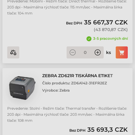
Prevedenie: Mobilní • Režim tlače: Direct thermal • Rozlíšenie tlače:
Zebra ZQ630 RFID mobilní tiskárna etiket
203 dpi • Maximálna rýchlosť tlače: 115 mm/sec • Maximálna šírka
tlače: 104 mm
35 667,37 CZK
Bez DPH
(
43 870,87 CZK
)
3-5 pracovných dní
ks
ZEBRA ZD621R TISKÁRNA ETIKET
Číslo produktu:
ZD6A142-31EFR2EZ
Výrobce:
Zebra
Prevedenie: Stolní • Režim tlače: Thermal transfer • Rozlíšenie tlače:
203 dpi • Maximálna rýchlosť tlače: 203 mm/sec • Maximálna šírka
tlače: 108 mm
35 693,3 CZK
Bez DPH