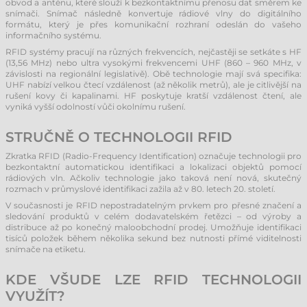
obvod a anténu, které slouží k bezkontaktnímu přenosu dat směrem ke
snímači. Snímač následně konvertuje rádiové vlny do digitálního
formátu, který je přes komunikační rozhraní odeslán do vašeho
informačního systému.
RFID systémy pracují na různých frekvencích, nejčastěji se setkáte s HF
(13,56 MHz) nebo ultra vysokými frekvencemi UHF (860 – 960 MHz, v
závislosti na regionální legislativě). Obě technologie mají svá specifika:
UHF nabízí velkou čtecí vzdálenost (až několik metrů), ale je citlivější na
rušení kovy či kapalinami. HF poskytuje kratší vzdálenost čtení, ale
vyniká vyšší odolností vůči okolnímu rušení.
STRUČNĚ O TECHNOLOGII RFID
Zkratka RFID (Radio-Frequency Identification) označuje technologii pro
bezkontaktní automatickou identifikaci a lokalizaci objektů pomocí
rádiových vln. Ačkoliv technologie jako taková není nová, skutečný
rozmach v průmyslové identifikaci zažila až v 80. letech 20. století.
V současnosti je RFID nepostradatelným prvkem pro přesné značení a
sledování produktů v celém dodavatelském řetězci – od výroby a
distribuce až po konečný maloobchodní prodej. Umožňuje identifikaci
tisíců položek během několika sekund bez nutnosti přímé viditelnosti
snímače na etiketu.
KDE VŠUDE LZE RFID TECHNOLOGII
VYUŽÍT?