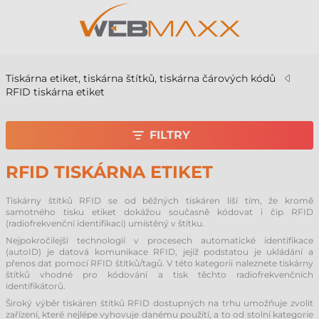
Tiskárna etiket, tiskárna štítků, tiskárna čárových kódů
RFID tiskárna etiket
FILTRY
RFID TISKÁRNA ETIKET
Tiskárny štítků RFID se od běžných tiskáren liší tím, že kromě
samotného tisku etiket dokážou současně kódovat i čip RFID
(radiofrekvenční identifikaci) umístěný v štítku.
Nejpokročilejší technologií v procesech automatické identifikace
(autoID) je datová komunikace RFID, jejíž podstatou je ukládání a
přenos dat pomocí RFID štítků/tagů. V této kategorii naleznete tiskárny
štítků vhodné pro kódování a tisk těchto radiofrekvenčních
identifikátorů.
Široký výběr tiskáren štítků RFID dostupných na trhu umožňuje zvolit
zařízení, které nejlépe vyhovuje danému použití, a to od stolní kategorie