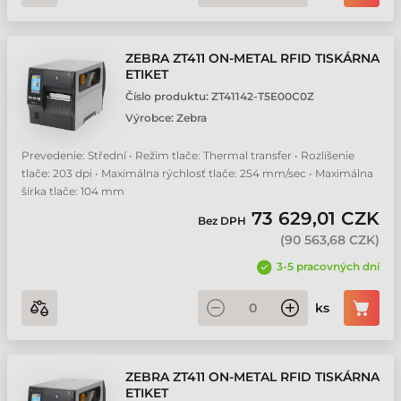
ZEBRA ZT411 ON-METAL RFID TISKÁRNA
ETIKET
Číslo produktu:
ZT41142-T5E00C0Z
Výrobce:
Zebra
Prevedenie: Střední • Režim tlače: Thermal transfer • Rozlíšenie
tlače: 203 dpi • Maximálna rýchlosť tlače: 254 mm/sec • Maximálna
šírka tlače: 104 mm
73 629,01 CZK
Bez DPH
(
90 563,68 CZK
)
3-5 pracovných dní
ks
ZEBRA ZT411 ON-METAL RFID TISKÁRNA
ETIKET