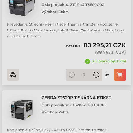
Číslo produktu:
ZT41143-T5E00C0Z
Výrobce:
Zebra
Prevedenie: Střední • Režim tlače: Thermal transfer • Rozlíšenie
tlače: 300 dpi • Maximálna rýchlosť tlače: 254 mm/sec • Maximálna
šírka tlače: 104 mm
80 295,21 CZK
Bez DPH
(
98 763,11 CZK
)
3-5 pracovných dní
ks
ZEBRA ZT620R TISKÁRNA ETIKET
Číslo produktu:
ZT62062-T0E01C0Z
Výrobce:
Zebra
Prevedenie: Průmyslový • Režim tlače: Thermal transfer •