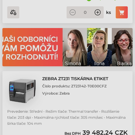
ks
ZEBRA ZT231 TISKÁRNA ETIKET
Číslo produktu:
ZT23142-T0E00CFZ
Výrobce:
Zebra
Prevedenie: Střední • Režim tlače: Thermal transfer • Rozlíšenie
tlače: 203 dpi • Maximálna rýchlosť tlače: 305 mm/sec • Maximálna
šírka tlače: 104 mm
39 482,24 CZK
Bez DPH