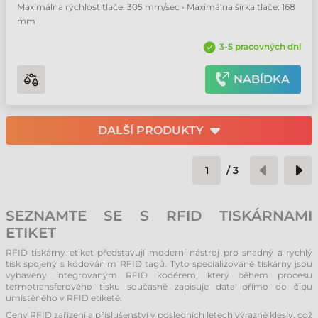
Maximálna rýchlosť tlače: 305 mm/sec • Maximálna šírka tlače: 168
mm
3-5 pracovných dní
NABÍDKA
DALŠÍ PRODUKTY
/
3
SEZNAMTE SE S RFID TISKÁRNAMI
ETIKET
RFID tiskárny etiket představují moderní nástroj pro snadný a rychlý
tisk spojený s kódováním RFID tagů. Tyto specializované tiskárny jsou
vybaveny integrovaným RFID kodérem, který během procesu
termotransferového tisku současně zapisuje data přímo do čipu
umístěného v RFID etiketě.
Ceny RFID zařízení a příslušenství v posledních letech výrazně klesly, což