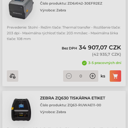
Číslo produktu:
ZD6A142-30EFR2EZ
Zebra ZT411 On-Metal RFID tiskárna etiket
Výrobce:
Zebra
Zebra ZT231 RFID tiskárna etiket
Prevedenie: Stolní • Režim tlače: Thermal transfer • Rozlíšenie tlače:
203 dpi • Maximálna rýchlosť tlače: 203 mm/sec • Maximálna šírka
Zebra ZT411 RFID tiskárna etiket
tlače: 108 mm
34 907,07 CZK
Bez DPH
Zebra ZT421 RFID tiskárna etiket
(
42 935,7 CZK
)
3-5 pracovných dní
Zebra ZT610 RFID tiskárna etiket
ks
Zebra ZT620 RFID tiskárna etiket
ZEBRA ZQ630 TISKÁRNA ETIKET
Zebra ZQ511 RFID mobilní tiskárna etiket
Číslo produktu:
ZQ63-RUWAE11-00
Výrobce:
Zebra
Zebra ZQ521 RFID mobilní tiskárna etiket