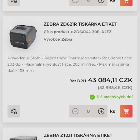
ks
ZEBRA ZD621R TISKÁRNA ETIKET
Číslo produktu:
ZD6A142-30ELR2EZ
Výrobce:
Zebra
Prevedenie: Stolní • Režim tlače: Thermal transfer • Rozlíšenie tlače:
203 dpi • Maximálna rýchlosť tlače: 203 mm/sec • Maximálna šírka
tlače: 108 mm
43 084,11 CZK
Bez DPH
(
52 993,46 CZK
)
3-5 pracovných dní
ks
ZEBRA ZT231 TISKÁRNA ETIKET