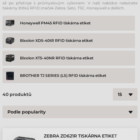
až po přístroje s průmyslovým výkonem. V naší nabídce naleznete
tiskárny štítků RFID značek Zebra, Sato, TSC, Honeywell a dalších.
Honeywell PM45 RFID tiskárna etiket
Bixolon XD5-40tR RFID tiskárna etiket
Bixolon XT5-40NR RFID tiskárna etiket
BROTHER TJ SERIES (LS) RFID tiskárna etiket
TSC Printronix Auto ID T4000 RFID tiskárna etiket
40
produktů
TSC Printronix Auto ID T6000e RFID tiskárna etiket
Zebra ZD621 tiskárna etiket
ZEBRA ZD621R TISKÁRNA ETIKET