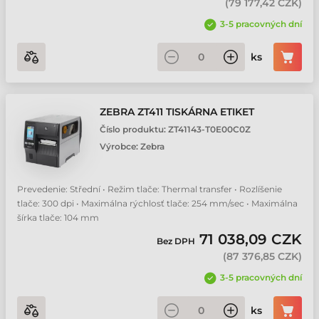
(
79 177,42 CZK
)
3-5 pracovných dní
ks
ZEBRA ZT411 TISKÁRNA ETIKET
Číslo produktu:
ZT41143-T0E00C0Z
Výrobce:
Zebra
Prevedenie: Střední • Režim tlače: Thermal transfer • Rozlíšenie
tlače: 300 dpi • Maximálna rýchlosť tlače: 254 mm/sec • Maximálna
šírka tlače: 104 mm
71 038,09 CZK
Bez DPH
(
87 376,85 CZK
)
3-5 pracovných dní
ks