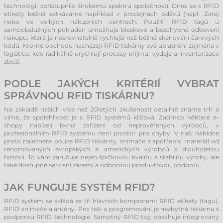
technologii zpřístupnilo širokému spektru společností. Dnes se s RFID
etikety běžně setkáváme například v prodejnách oděvů (např. Zara)
nebo ve velkých nákupních centrech. Použití RFID tagů u
samoobslužných pokladen umožňuje bleskové a bezchybné odbavení
nákupu, které je nesrovnatelně rychlejší než běžné skenování čárových
kódů. Kromě obchodu nacházejí RFID tiskárny své uplatnění zejména v
logistice, kde radikálně urychlují procesy příjmu, výdeje a inventarizace
zboží.
PODLE JAKÝCH KRITÉRIÍ VYBRAT
SPRÁVNOU RFID TISKÁRNU?
Na základě našich více než 20letých zkušeností detailně známe trh a
víme, že spolehlivost je u RFID systémů klíčová. Zatímco některé e-
shopy nabízejí levná zařízení od neprověřených výrobců, v
profesionálním RFID systému není prostor pro chyby. V naší nabídce
proto naleznete pouze RFID tiskárny, snímače a spotřební materiál od
renomovaných evropských a amerických výrobců s dlouholetou
historií. To vám zaručuje nejen špičkovou kvalitu a stabilitu výroby, ale
také dostupné servisní zázemí a odbornou produktovou podporu.
JAK FUNGUJE SYSTÉM RFID?
RFID systém se skládá ze tří hlavních komponent: RFID etikety (tagu),
RFID snímače a antény. Pro tisk a programování je nezbytná tiskárna s
podporou RFID technologie. Samotný RFID tag obsahuje integrovaný