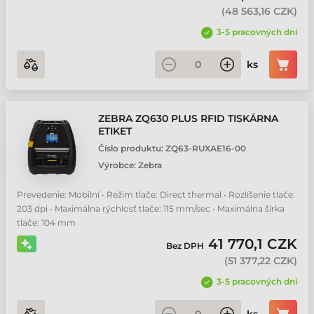
(
48 563,16 CZK
)
3-5 pracovných dní
ks
ZEBRA ZQ630 PLUS RFID TISKÁRNA
ETIKET
Číslo produktu:
ZQ63-RUXAE16-00
Výrobce:
Zebra
Prevedenie: Mobilní • Režim tlače: Direct thermal • Rozlíšenie tlače:
203 dpi • Maximálna rýchlosť tlače: 115 mm/sec • Maximálna šírka
tlače: 104 mm
41 770,1 CZK
Bez DPH
(
51 377,22 CZK
)
3-5 pracovných dní