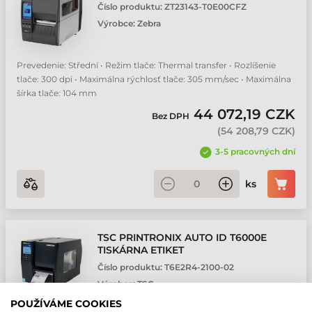
Číslo produktu:
ZT23143-T0E00CFZ
Výrobce:
Zebra
Prevedenie: Střední • Režim tlače: Thermal transfer • Rozlíšenie
tlače: 300 dpi • Maximálna rýchlosť tlače: 305 mm/sec • Maximálna
šírka tlače: 104 mm
44 072,19 CZK
Bez DPH
(
54 208,79 CZK
)
3-5 pracovných dní
ks
TSC PRINTRONIX AUTO ID T6000E
TISKÁRNA ETIKET
Číslo produktu:
T6E2R4-2100-02
Výrobce:
TSC
POUŽÍVÁME COOKIES