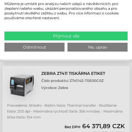
Prevedenie: Střední • Režim tlače: Thermal transfer • Rozlíšenie
Můžeme je umístit pro analýzu našich údajů o návštěvnících, pro
tlače: 203 dpi • Maximálna rýchlosť tlače: 356 mm/sec • Maximálna
zlepšení našeho webu, ukázání personalizovaného obsahu a pro
šírka tlače: 104 mm
poskytnutí skvělého zážitku z webu. Pro více informací o cookies
používáme otevřené nastavení.
57 163,14 CZK
Bez DPH
(
70 310,66 CZK
)
Přijmout vše
3-5 pracovných dní
Odmítnout
Ne, uprav
ks
ZEBRA ZT411 TISKÁRNA ETIKET
Číslo produktu:
ZT41142-T0E00C0Z
Výrobce:
Zebra
Prevedenie: Střední • Režim tlače: Thermal transfer • Rozlíšenie
tlače: 203 dpi • Maximálna rýchlosť tlače: 356 mm/sec • Maximálna
šírka tlače: 104 mm
64 371,89 CZK
Bez DPH