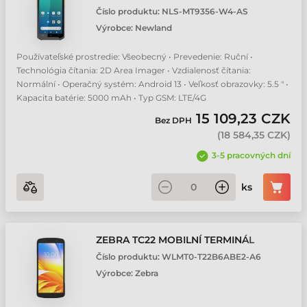
Číslo produktu:
NLS-MT9356-W4-AS
Výrobce:
Newland
Používateľské prostredie: Všeobecný • Prevedenie: Ruční •
Technológia čítania: 2D Area Imager • Vzdialenosť čítania:
Normální • Operačný systém: Android 13 • Veľkosť obrazovky: 5.5 " •
Kapacita batérie: 5000 mAh • Typ GSM: LTE/4G
15 109,23 CZK
Bez DPH
(
18 584,35 CZK
)
3-5 pracovných dní
ks
ZEBRA TC22 MOBILNÍ TERMINÁL
Číslo produktu:
WLMT0-T22B6ABE2-A6
Výrobce:
Zebra