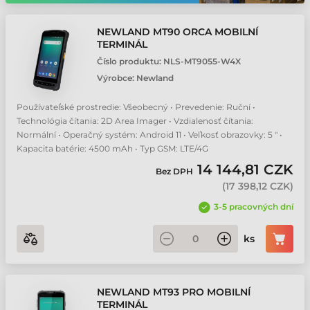
NEWLAND MT90 ORCA MOBILNÍ
TERMINÁL
Číslo produktu:
NLS-MT9055-W4X
Výrobce:
Newland
Používateľské prostredie: Všeobecný • Prevedenie: Ruční •
Technológia čítania: 2D Area Imager • Vzdialenosť čítania:
Normální • Operačný systém: Android 11 • Veľkosť obrazovky: 5 " •
Kapacita batérie: 4500 mAh • Typ GSM: LTE/4G
14 144,81 CZK
Bez DPH
(
17 398,12 CZK
)
3-5 pracovných dní
ks
NEWLAND MT93 PRO MOBILNÍ
TERMINÁL