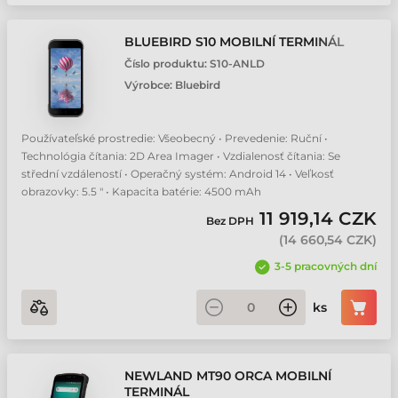
BLUEBIRD S10 MOBILNÍ TERMINÁL
Číslo produktu:
S10-ANLD
Výrobce:
Bluebird
Používateľské prostredie: Všeobecný • Prevedenie: Ruční •
Technológia čítania: 2D Area Imager • Vzdialenosť čítania: Se
střední vzdáleností • Operačný systém: Android 14 • Veľkosť
obrazovky: 5.5 " • Kapacita batérie: 4500 mAh
11 919,14 CZK
Bez DPH
(
14 660,54 CZK
)
3-5 pracovných dní
ks
NEWLAND MT90 ORCA MOBILNÍ
TERMINÁL