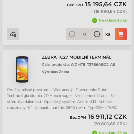
15 195,64 CZK
Bez DPH
Zebra MC2700 mobilní terminál
(
18 690,64 CZK
)
Na sklade 28 ks
Zebra TC22 mobilní terminál
ks
Zebra TC27 mobilní terminál
ZEBRA TC27 MOBILNÍ TERMINÁL
Číslo produktu:
WCMTB-T27B6ABC2-A6
Výrobce:
Zebra
Používateľské prostredie: Všeobecný • Prevedenie: Ruční •
Technológia čítania: 2D Area Imager • Vzdialenosť čítania: Se
střední vzdáleností • Operačný systém: Android 13 • Veľkosť
obrazovky: 6 " • Kapacita batérie: 3800 mAh • Typ GSM: LTE/5G
16 911,12 CZK
Bez DPH
(
20 800,68 CZK
)
Na sklade 26 ks