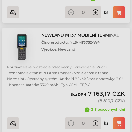
ks
NEWLAND MT37 MOBILNÍ TERMINÁL
Číslo produktu:
NLS-MT3752-W4
Výrobce:
NewLand
Používateľské prostredie: Všeobecný • Prevedenie: Ruční •
Technológia čítania: 2D Area Imager • Vzdialenosť čítania:
Normální • Operačný systém: Android 8.1 • Veľkosť obrazovky: 2.8 "
• Kapacita batérie: 3300 mAh • Typ GSM: LTE/4G
7 163,17 CZK
Bez DPH
(
8 810,7 CZK
)
3-5 pracovných dní
ks