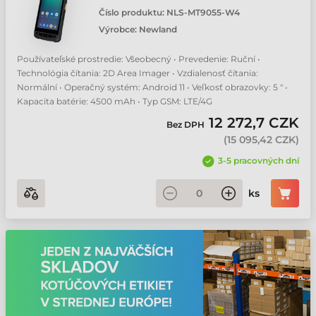
Číslo produktu:
NLS-MT9055-W4
Výrobce:
Newland
Používateľské prostredie: Všeobecný • Prevedenie: Ruční •
Technológia čítania: 2D Area Imager • Vzdialenosť čítania:
Normální • Operačný systém: Android 11 • Veľkosť obrazovky: 5 " •
Kapacita batérie: 4500 mAh • Typ GSM: LTE/4G
12 272,7 CZK
Bez DPH
(
15 095,42 CZK
)
3-5 pracovných dní
ks