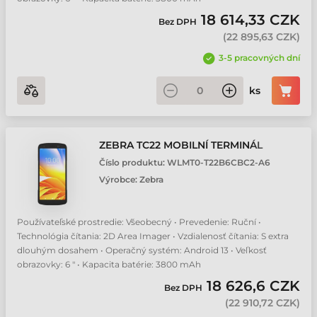
18 614,33 CZK
Bez DPH
(
22 895,63 CZK
)
3-5 pracovných dní
ks
ZEBRA TC22 MOBILNÍ TERMINÁL
Číslo produktu:
WLMT0-T22B6CBC2-A6
Výrobce:
Zebra
Používateľské prostredie: Všeobecný • Prevedenie: Ruční •
Technológia čítania: 2D Area Imager • Vzdialenosť čítania: S extra
dlouhým dosahem • Operačný systém: Android 13 • Veľkosť
obrazovky: 6 " • Kapacita batérie: 3800 mAh
18 626,6 CZK
Bez DPH
(
22 910,72 CZK
)