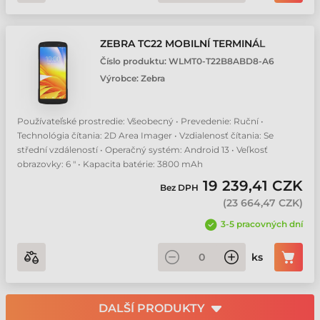
ZEBRA TC22 MOBILNÍ TERMINÁL
Číslo produktu:
WLMT0-T22B8ABD8-A6
Výrobce:
Zebra
Používateľské prostredie: Všeobecný • Prevedenie: Ruční •
Technológia čítania: 2D Area Imager • Vzdialenosť čítania: Se
střední vzdáleností • Operačný systém: Android 13 • Veľkosť
obrazovky: 6 " • Kapacita batérie: 3800 mAh
19 239,41 CZK
Bez DPH
(
23 664,47 CZK
)
3-5 pracovných dní
ks
DALŠÍ PRODUKTY