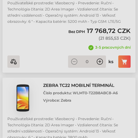
Používateľské prostredie: Všeobecný • Prevedenie: Ruční •
Technológia čítania: 2D Area Imager • Vzdialenosť čítania: Se
střední vzdáleností • Operačný systém: Android 13 • Veľkosť
obrazovky: 6 " • Kapacita batérie: 5200 mAh • Typ GSM: LTE/5G
17 768,72 CZK
Bez DPH
(
21 855,53 CZK
)
3-5 pracovných dní
ks
ZEBRA TC22 MOBILNÍ TERMINÁL
Číslo produktu:
WLMT0-T22B8ABC8-A6
Výrobce:
Zebra
Používateľské prostredie: Všeobecný • Prevedenie: Ruční •
Technológia čítania: 2D Area Imager • Vzdialenosť čítania: Se
střední vzdáleností • Operačný systém: Android 13 • Veľkosť
obrazovky: 6 " • Kapacita batérie: 3800 mAh