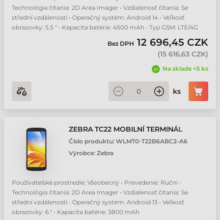
Technológia čítania: 2D Area Imager • Vzdialenosť čítania: Se
NewLand MT37 mobilní terminál
střední vzdáleností • Operačný systém: Android 14 • Veľkosť
obrazovky: 5.5 " • Kapacita batérie: 4500 mAh • Typ GSM: LTE/4G
12 696,45 CZK
Newland MT90 Orca mobilní terminál
Bez DPH
(
15 616,63 CZK
)
Na sklade <5 ks
Newland MT93 Megattera Pro mobilní terminál
ks
Unitech EA520 mobilní terminál
Unitech EA660 mobilní terminál
ZEBRA TC22 MOBILNÍ TERMINÁL
Číslo produktu:
WLMT0-T22B6ABC2-A6
Zebra EC50 mobilní terminál
Výrobce:
Zebra
Zebra EC55 mobilní terminál
Používateľské prostredie: Všeobecný • Prevedenie: Ruční •
Technológia čítania: 2D Area Imager • Vzdialenosť čítania: Se
střední vzdáleností • Operačný systém: Android 13 • Veľkosť
Zebra MC2200 mobilní terminál
obrazovky: 6 " • Kapacita batérie: 3800 mAh