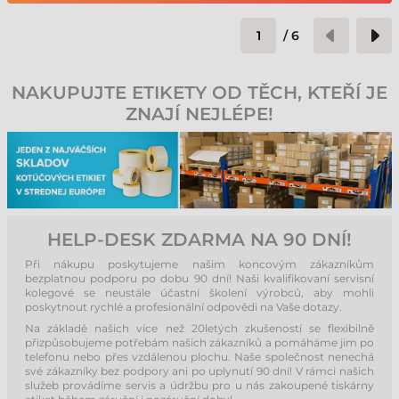
/
6
NAKUPUJTE ETIKETY OD TĚCH, KTEŘÍ JE
ZNAJÍ NEJLÉPE!
HELP-DESK ZDARMA NA 90 DNÍ!
Při nákupu poskytujeme našim koncovým zákazníkům
bezplatnou podporu po dobu 90 dní! Naši kvalifikovaní servisní
kolegové se neustále účastní školení výrobců, aby mohli
poskytnout rychlé a profesionální odpovědi na Vaše dotazy.
Na základě našich více než 20letých zkušeností se flexibilně
přizpůsobujeme potřebám našich zákazníků a pomáháme jim po
telefonu nebo přes vzdálenou plochu. Naše společnost nenechá
své zákazníky bez podpory ani po uplynutí 90 dní! V rámci našich
služeb provádíme servis a údržbu pro u nás zakoupené tiskárny