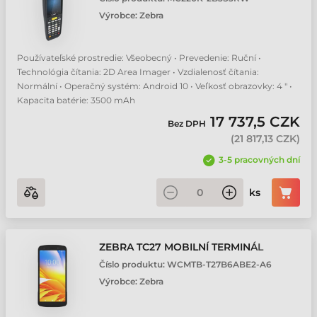
Výrobce:
Zebra
Používateľské prostredie: Všeobecný • Prevedenie: Ruční •
Technológia čítania: 2D Area Imager • Vzdialenosť čítania:
Normální • Operačný systém: Android 10 • Veľkosť obrazovky: 4 " •
Kapacita batérie: 3500 mAh
17 737,5 CZK
Bez DPH
(
21 817,13 CZK
)
3-5 pracovných dní
ks
ZEBRA TC27 MOBILNÍ TERMINÁL
Číslo produktu:
WCMTB-T27B6ABE2-A6
Výrobce:
Zebra