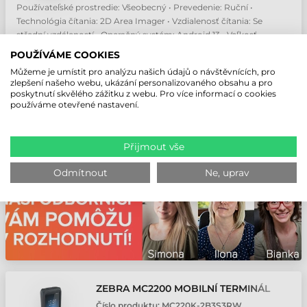
Používateľské prostredie: Všeobecný • Prevedenie: Ruční •
Technológia čítania: 2D Area Imager • Vzdialenosť čítania: Se
střední vzdáleností • Operačný systém: Android 13 • Veľkosť
obrazovky: 6 " • Kapacita batérie: 5200 mAh
POUŽÍVÁME COOKIES
16 148,87 CZK
Bez DPH
Můžeme je umístit pro analýzu našich údajů o návštěvnících, pro
zlepšení našeho webu, ukázání personalizovaného obsahu a pro
(
19 863,11 CZK
)
poskytnutí skvělého zážitku z webu. Pro více informací o cookies
používáme otevřené nastavení.
3-5 pracovných dní
ks
Přijmout vše
Odmítnout
Ne, uprav
ZEBRA MC2200 MOBILNÍ TERMINÁL
Číslo produktu:
MC220K-2B3S3RW