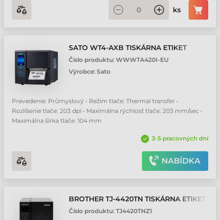
ks
SATO WT4-AXB TISKÁRNA ETIKET
Číslo produktu:
WWWTA420I-EU
Výrobce:
Sato
Prevedenie: Průmyslový • Režim tlače: Thermal transfer •
Rozlíšenie tlače: 203 dpi • Maximálna rýchlosť tlače: 203 mm/sec •
Maximálna šírka tlače: 104 mm
3-5 pracovných dní
NABÍDKA
BROTHER TJ-4420TN TISKÁRNA ETIKET
Číslo produktu:
TJ4420TNZ1