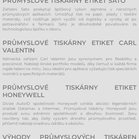
PRŮMYSLOVÉ TISKÁRNY ETIKET SATO
Zařízení Sato poskytují špičkový výkon zejména v náročných
průmyslových aplikacích. Umožňují tisk na papír, plasty i textilní
materiály, což rozšiřuje jejich využití od logistiky a výroby až po
potravinářství a farmacii. Sato je dlouhodobě považováno za
technologickou špičku v oboru.
PRŮMYSLOVÉ TISKÁRNY ETIKET CARL
VALENTIN
Německá zařízení Carl Valentin jsou synonymem pro flexibilitu a
preciznost. Nabízejí široké portfolio modelů, díky čemuž si každá firma
najde řešení na míru. Jsou ideální pro aplikace vyžadující tisk speciálních
rozměrů a specifických materiálů.
PRŮMYSLOVÉ TISKÁRNY ETIKET
HONEYWELL
Divize AutoID společnosti Honeywell vznikla akvizicí legendárních
značek Datamax a Intermec. Průmyslové tiskárny Honeywell jsou
proslulé svou extrémní spolehlivostí a dlouhou životností. Jsou
navrženy tak, aby čelily výzvám drsného průmyslového prostředí,
přičemž nabízejí snadnou údržbu a obsluhu.
VÝHODY PRŮMYSLOVÝCH TISKÁREN