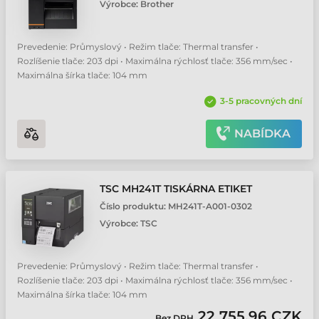
Výrobce:
Brother
Prevedenie: Průmyslový • Režim tlače: Thermal transfer •
Rozlíšenie tlače: 203 dpi • Maximálna rýchlosť tlače: 356 mm/sec •
Maximálna šírka tlače: 104 mm
3-5 pracovných dní
NABÍDKA
TSC MH241T TISKÁRNA ETIKET
Číslo produktu:
MH241T-A001-0302
Výrobce:
TSC
Prevedenie: Průmyslový • Režim tlače: Thermal transfer •
Rozlíšenie tlače: 203 dpi • Maximálna rýchlosť tlače: 356 mm/sec •
Maximálna šírka tlače: 104 mm
22 755,96 CZK
Bez DPH