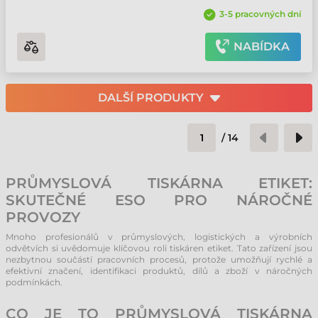
3-5 pracovných dní
NABÍDKA
DALŠÍ PRODUKTY
/
14
PRŮMYSLOVÁ TISKÁRNA ETIKET:
SKUTEČNÉ ESO PRO NÁROČNÉ
PROVOZY
Mnoho profesionálů v průmyslových, logistických a výrobních
odvětvích si uvědomuje klíčovou roli tiskáren etiket. Tato zařízení jsou
nezbytnou součástí pracovních procesů, protože umožňují rychlé a
efektivní značení, identifikaci produktů, dílů a zboží v náročných
podmínkách.
CO JE TO PRŮMYSLOVÁ TISKÁRNA