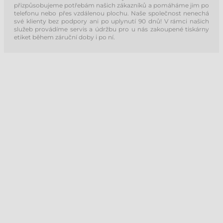
přizpůsobujeme potřebám našich zákazníků a pomáháme jim po
telefonu nebo přes vzdálenou plochu. Naše společnost nenechá
své klienty bez podpory ani po uplynutí 90 dnů! V rámci našich
služeb provádíme servis a údržbu pro u nás zakoupené tiskárny
etiket během záruční doby i po ní.