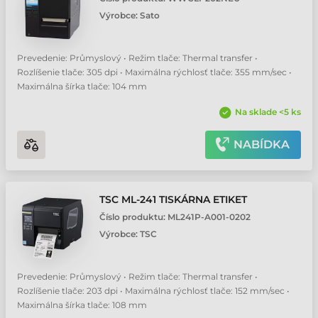
Honeywell PX940 tiskárna etiket
Výrobce:
Sato
Sato CL4NX Plus tiskárna etiket
Prevedenie: Průmyslový • Režim tlače: Thermal transfer •
Rozlíšenie tlače: 305 dpi • Maximálna rýchlosť tlače: 355 mm/sec •
Sato CL6NX Plus tiskárna etiket
Maximálna šírka tlače: 104 mm
Na sklade <5 ks
Sato HR2 tiskárna etiket
NABÍDKA
Sato WT4-AXB tiskárna etiket
TSC ML-241 TISKÁRNA ETIKET
TSC MH241T tiskárna etiket
Číslo produktu:
ML241P-A001-0202
Výrobce:
TSC
TSC MH261 tiskárna etiket
Prevedenie: Průmyslový • Režim tlače: Thermal transfer •
TSC MH341T tiskárna etiket
Rozlíšenie tlače: 203 dpi • Maximálna rýchlosť tlače: 152 mm/sec •
Maximálna šírka tlače: 108 mm