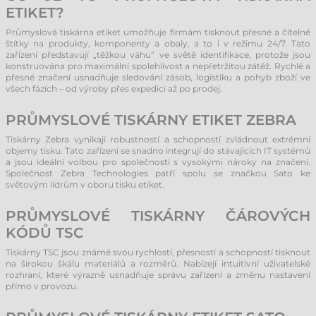
ETIKET?
Průmyslová tiskárna etiket umožňuje firmám tisknout přesné a čitelné
štítky na produkty, komponenty a obaly, a to i v režimu 24/7. Tato
zařízení představují „těžkou váhu“ ve světě identifikace, protože jsou
konstruována pro maximální spolehlivost a nepřetržitou zátěž. Rychlé a
přesné značení usnadňuje sledování zásob, logistiku a pohyb zboží ve
všech fázích – od výroby přes expedici až po prodej.
PRŮMYSLOVÉ TISKÁRNY ETIKET ZEBRA
Tiskárny Zebra vynikají robustností a schopností zvládnout extrémní
objemy tisku. Tato zařízení se snadno integrují do stávajících IT systémů
a jsou ideální volbou pro společnosti s vysokými nároky na značení.
Společnost Zebra Technologies patří spolu se značkou Sato ke
světovým lídrům v oboru tisku etiket.
PRŮMYSLOVÉ TISKÁRNY ČÁROVÝCH
KÓDŮ TSC
Tiskárny TSC jsou známé svou rychlostí, přesností a schopností tisknout
na širokou škálu materiálů a rozměrů. Nabízejí intuitivní uživatelské
rozhraní, které výrazně usnadňuje správu zařízení a změnu nastavení
přímo v provozu.