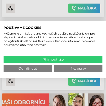
NABÍDKA
CITIZEN CL-S700III TISKÁRNA ETIKET
POUŽÍVÁME COOKIES
Číslo produktu:
CLS700IIIRNEXXX
Můžeme je umístit pro analýzu našich údajů o návštěvnících, pro
zlepšení našeho webu, ukázání personalizovaného obsahu a pro
Výrobce:
Citizen
poskytnutí skvělého zážitku z webu. Pro více informací o cookies
používáme otevřené nastavení.
Prevedenie: Průmyslový • Režim tlače: Thermal transfer •
Rozlíšenie tlače: 203 dpi • Maximálna rýchlosť tlače: 300 mm/sec •
Přijmout vše
Maximálna šírka tlače: 104 mm
Odmítnout
Ne, uprav
3-5 pracovných dní
NABÍDKA