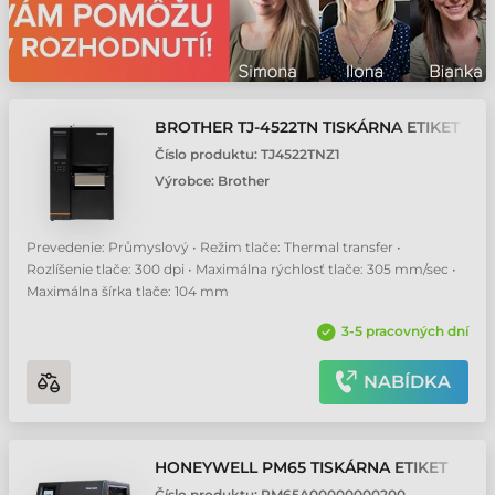
BROTHER TJ-4522TN TISKÁRNA ETIKET
Číslo produktu:
TJ4522TNZ1
Výrobce:
Brother
Prevedenie: Průmyslový • Režim tlače: Thermal transfer •
Rozlíšenie tlače: 300 dpi • Maximálna rýchlosť tlače: 305 mm/sec •
Maximálna šírka tlače: 104 mm
3-5 pracovných dní
NABÍDKA
HONEYWELL PM65 TISKÁRNA ETIKET
Číslo produktu:
PM65A00000000200