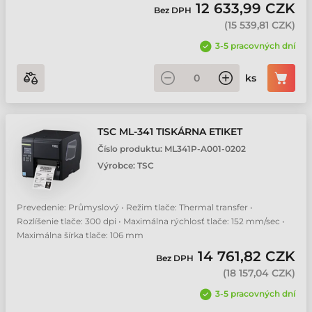
TSC MH641T tiskárna etiket
12 633,99 CZK
Bez DPH
(
15 539,81 CZK
)
TSC ML-241 tiskárna etiket
3-5 pracovných dní
ks
TSC Printronix Auto ID T8000 tiskárna etiket
Zebra ZT610 tiskárna etiket
TSC ML-341 TISKÁRNA ETIKET
Číslo produktu:
ML341P-A001-0202
Zebra ZT620 tiskárna etiket
Výrobce:
TSC
Prevedenie: Průmyslový • Režim tlače: Thermal transfer •
Rozlíšenie tlače: 300 dpi • Maximálna rýchlosť tlače: 152 mm/sec •
Maximálna šírka tlače: 106 mm
14 761,82 CZK
Bez DPH
(
18 157,04 CZK
)
3-5 pracovných dní