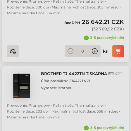
Prevedenie: Průmyslový • Režim tlače: Thermal transfer •
Rozlíšenie tlače: 300 dpi • Maximálna rýchlosť tlače: 305 mm/sec •
Maximálna šírka tlače: 104 mm
26 642,21 CZK
Bez DPH
(
32 769,92 CZK
)
3-5 pracovných dní
ks
BROTHER TJ-4422TN TISKÁRNA ETIKET
Číslo produktu:
TJ4422TNZ1
Výrobce:
Brother
Prevedenie: Průmyslový • Režim tlače: Thermal transfer •
Rozlíšenie tlače: 203 dpi • Maximálna rýchlosť tlače: 356 mm/sec •
Maximálna šírka tlače: 104 mm
3-5 pracovných dní