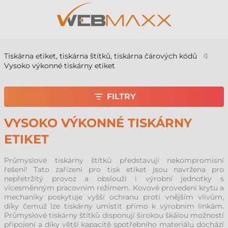
Tiskárna etiket, tiskárna štítků, tiskárna čárových kódů
Vysoko výkonné tiskárny etiket
FILTRY
VYSOKO VÝKONNÉ TISKÁRNY
ETIKET
Průmyslové tiskárny štítků představují nekompromisní
řešení! Tato zařízení pro tisk etiket jsou navržena pro
nepřetržitý provoz a obslouží i výrobní jednotky s
vícesměnným pracovním režimem. Kovové provedení krytu a
mechaniky poskytuje vyšší ochranu proti vnějším vlivům,
díky čemuž lze tiskárny umístit přímo k výrobním linkám.
Průmyslové tiskárny štítků disponují širokou škálou možností
připojení a díky větší kapacitě spotřebního materiálu dochází