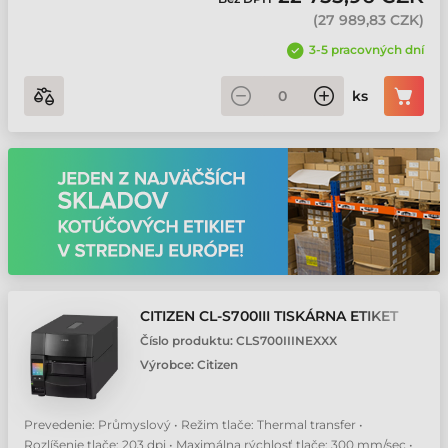
(
27 989,83 CZK
)
3-5 pracovných dní
ks
CITIZEN CL-S700III TISKÁRNA ETIKET
Číslo produktu:
CLS700IIINEXXX
Výrobce:
Citizen
Prevedenie: Průmyslový • Režim tlače: Thermal transfer •
Rozlíšenie tlače: 203 dpi • Maximálna rýchlosť tlače: 300 mm/sec •