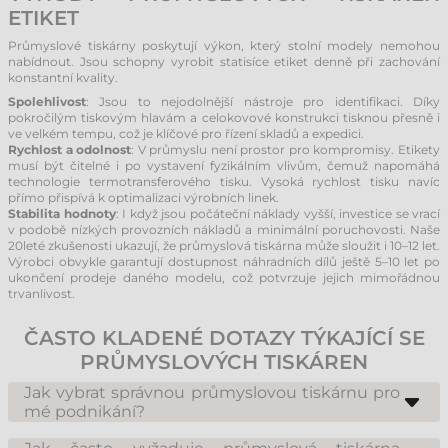
ETIKET
Průmyslové tiskárny poskytují výkon, který stolní modely nemohou
nabídnout. Jsou schopny vyrobit statisíce etiket denně při zachování
konstantní kvality.
Spolehlivost
: Jsou to nejodolnější nástroje pro identifikaci. Díky
pokročilým tiskovým hlavám a celokovové konstrukci tisknou přesně i
ve velkém tempu, což je klíčové pro řízení skladů a expedici.
Rychlost a odolnost
: V průmyslu není prostor pro kompromisy. Etikety
musí být čitelné i po vystavení fyzikálním vlivům, čemuž napomáhá
technologie termotransferového tisku. Vysoká rychlost tisku navíc
přímo přispívá k optimalizaci výrobních linek.
Stabilita hodnoty
: I když jsou počáteční náklady vyšší, investice se vrací
v podobě nízkých provozních nákladů a minimální poruchovosti. Naše
20leté zkušenosti ukazují, že průmyslová tiskárna může sloužit i 10–12 let.
Výrobci obvykle garantují dostupnost náhradních dílů ještě 5–10 let po
ukončení prodeje daného modelu, což potvrzuje jejich mimořádnou
trvanlivost.
ČASTO KLADENÉ DOTAZY TÝKAJÍCÍ SE
PRŮMYSLOVÝCH TISKÁREN
Jak vybrat správnou průmyslovou tiskárnu pro
mé podnikání?
Výběr závisí na denním objemu tisku, šířce etikety a požadovaném
rozlišení (např. 300 dpi pro malé kódy). Důležitá je také konektivita (LAN,