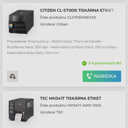
CITIZEN CL-S700III TISKÁRNA ETIKET
Číslo produktu:
CLS703IIINEXXX
Výrobce:
Citizen
Prevedenie: Průmyslový • Režim tlače: Thermal transfer •
Rozlíšenie tlače: 300 dpi • Maximálna rýchlosť tlače: 250 mm/sec •
Maximálna šírka tlače: 104 mm
3-5 pracovných dní
NABÍDKA
TSC MH341T TISKÁRNA ETIKET
Číslo produktu:
MH341T-A001-0302
Výrobce:
TSC