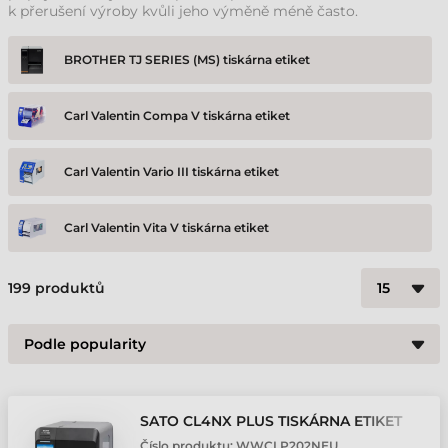
k přerušení výroby kvůli jeho výměně méně často.
BROTHER TJ SERIES (MS) tiskárna etiket
Carl Valentin Compa V tiskárna etiket
Carl Valentin Vario III tiskárna etiket
Carl Valentin Vita V tiskárna etiket
Citizen CL-S700III tiskárna etiket
199
produktů
Godex HD830i tiskárna etiket
Honeywell PM65 tiskárna etiket
SATO CL4NX PLUS TISKÁRNA ETIKET
Číslo produktu:
WWCLP202NEU