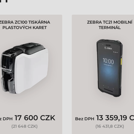
ZEBRA ZC100 TISKÁRNA
ZEBRA TC21 MOBILNÍ
PLASTOVÝCH KARET
TERMINÁL
17 600 CZK
13 359,19 
z DPH
Bez DPH
(
21 648 CZK
)
(
16 431,8 CZK
)