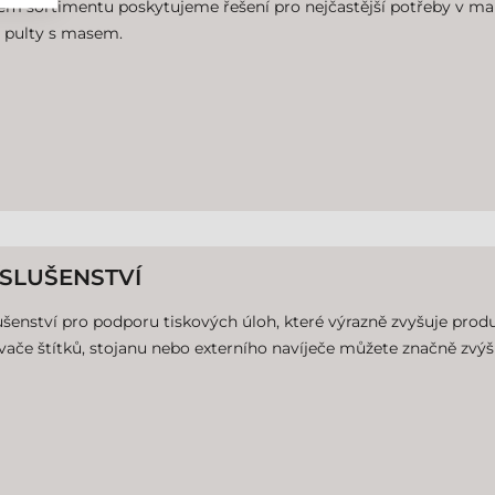
ém sortimentu poskytujeme řešení pro nejčastější potřeby v ma
 pulty s masem.
ÍSLUŠENSTVÍ
ušenství pro podporu tiskových úloh, které výrazně zvyšuje produ
ače štítků, stojanu nebo externího navíječe můžete značně zvýšit 