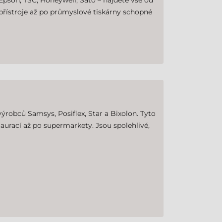
Epson, TSC, Honeywell, Sato – najdete vše od
 přístroje až po průmyslové tiskárny schopné
ýrobců Samsys, Posiflex, Star a Bixolon. Tyto
aurací až po supermarkety. Jsou spolehlivé,