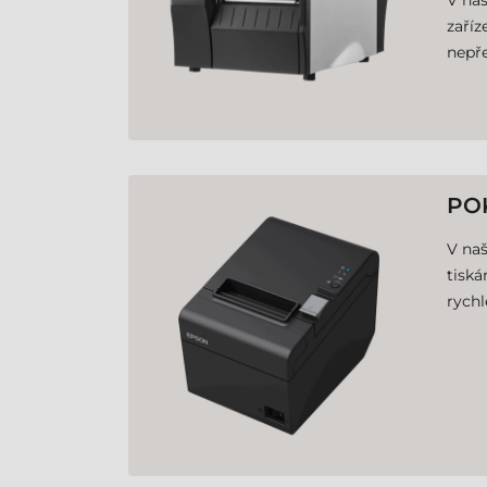
V naš
zaříz
nepře
PO
V naš
tiská
rychl