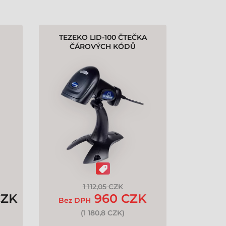
TEZEKO LID-100 ČTEČKA
ČÁROVÝCH KÓDŮ
1 112,05 CZK
CZK
960 CZK
Bez DPH
(
1 180,8 CZK
)