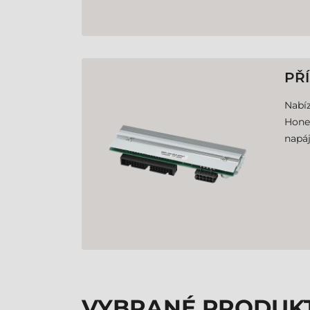
PŘ
Nabíz
Honey
napáj
VYBRANÉ PRODUK