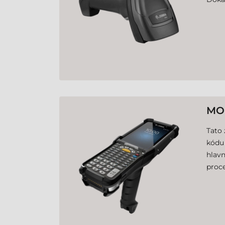
MO
Tato 
kódu 
hlavn
proce