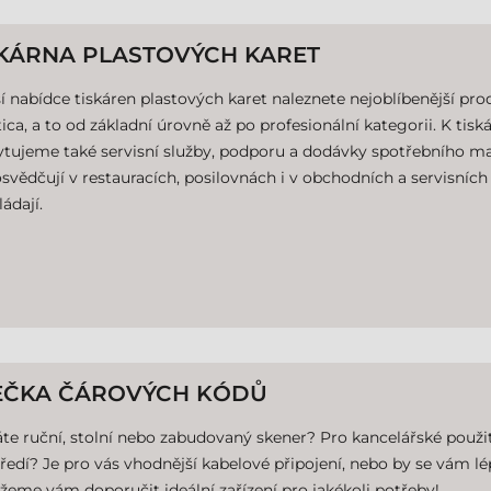
SKÁRNA PLASTOVÝCH KARET
í nabídce tiskáren plastových karet naleznete nejoblíbenější pro
ica, a to od základní úrovně až po profesionální kategorii. K t
tujeme také servisní služby, podporu a dodávky spotřebního mat
svědčují v restauracích, posilovnách i v obchodních a servisních
ládají.
EČKA ČÁROVÝCH KÓDŮ
te ruční, stolní nebo zabudovaný skener? Pro kancelářské použ
ředí? Je pro vás vhodnější kabelové připojení, nebo by se vám 
eme vám doporučit ideální zařízení pro jakékoli potřeby!