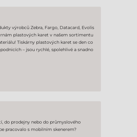
dukty výrobců Zebra, Fargo, Datacard, Evolis
iskárnám plastových karet v našem sortimentu
eriálu! Tiskárny plastových karet se den co
 podnicích – jsou rychlé, spolehlivé a snadno
ití, do prodejny nebo do průmyslového
lépe pracovalo s mobilním skenerem?