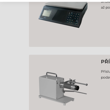
širok
až po
PŘ
Přísl
podav