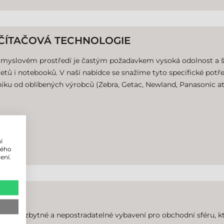
ČÍTAČOVÁ TECHNOLOGIE
ůmyslovém prostředí je častým požadavkem vysoká odolnost a š
letů i notebooků. V naší nabídce se snažíme tyto specifické potř
iku od oblíbených výrobců (Zebra, Getac, Newland, Panasonic at
í
lého
ení.
S
íme nezbytné a nepostradatelné vybavení pro obchodní sféru, kte