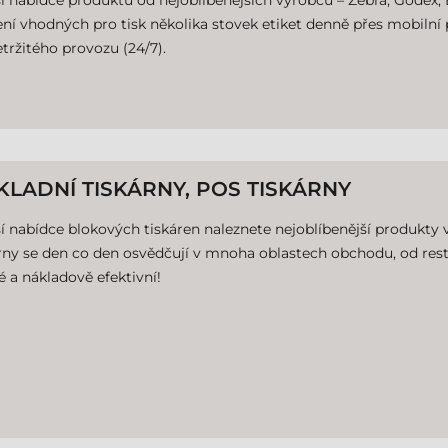
í nabídce produktů od nejoblíbenějších výrobců – Zebra, Godex, 
ení vhodných pro tisk několika stovek etiket denně přes mobilní
tržitého provozu (24/7).
KLADNÍ TISKÁRNY, POS TISKÁRNY
í nabídce blokových tiskáren naleznete nejoblíbenější produkty v
rny se den co den osvědčují v mnoha oblastech obchodu, od rest
é a nákladově efektivní!