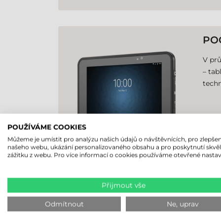
PO
V pr
– tab
techn
POUŽÍVÁME COOKIES
Můžeme je umístit pro analýzu našich údajů o návštěvnících, pro zlepšen
našeho webu, ukázání personalizovaného obsahu a pro poskytnutí skvě
zážitku z webu. Pro více informací o cookies používáme otevřené nastav
Přijmout vše
PO
Odmítnout
Ne, uprav
Nabíz