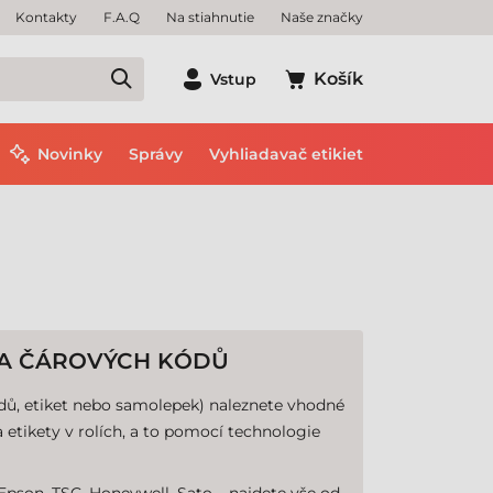
Kontakty
F.A.Q
Na stiahnutie
Naše značky
Košík
Vstup
Novinky
Správy
Vyhliadavač etikiet
RNA ČÁROVÝCH KÓDŮ
ódů, etiket nebo samolepek) naleznete vhodné
 etikety v rolích, a to pomocí technologie