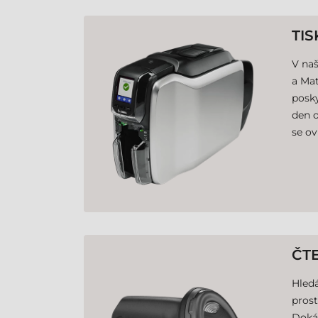
TI
V naš
a Mat
posky
den o
se ov
ČT
Hledá
prost
Dokáž