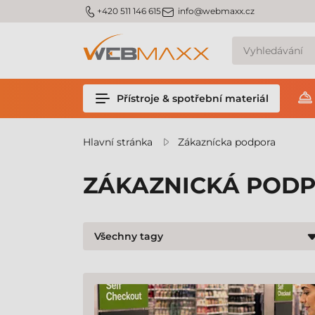
m_phone
m_email
+420 511 146 615
info@webmaxx.cz
Přístroje & spotřební materiál
Hlavní stránka
Zákaznícka podpora
ZÁKAZNICKÁ POD
Všechny tagy