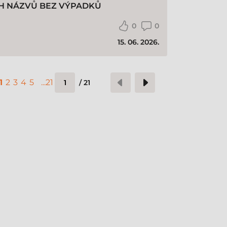
H NÁZVŮ BEZ VÝPADKŮ
0
0
15. 06. 2026.
1
2
3
4
5
...
21
/
21