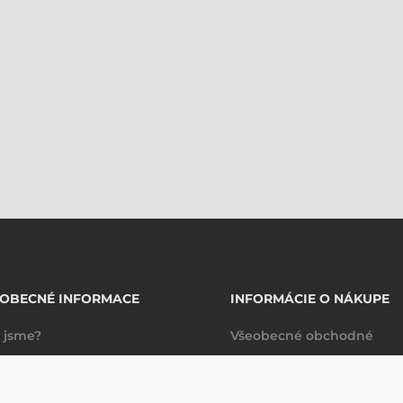
EOBECNÉ INFORMACE
INFORMÁCIE O NÁKUPE
 jsme?
Všeobecné obchodné
takty
podmienky
Dodacie a platobné