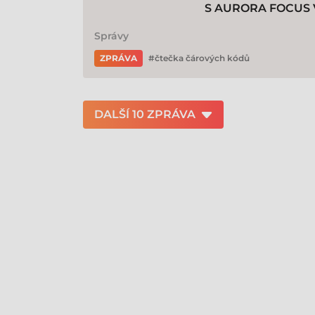
S AURORA FOCUS V
Správy
ZPRÁVA
čtečka čárových kódů
DALŠÍ 10 ZPRÁVA