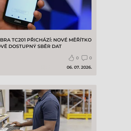
BRA TC201 PŘICHÁZÍ: NOVÉ MĚŘÍTKO
VĚ DOSTUPNÝ SBĚR DAT
0
0
06. 07. 2026.