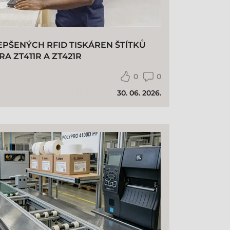
EPŠENÝCH RFID TISKÁREN ŠTÍTKŮ
RA ZT411R A ZT421R
0
0
30. 06. 2026.