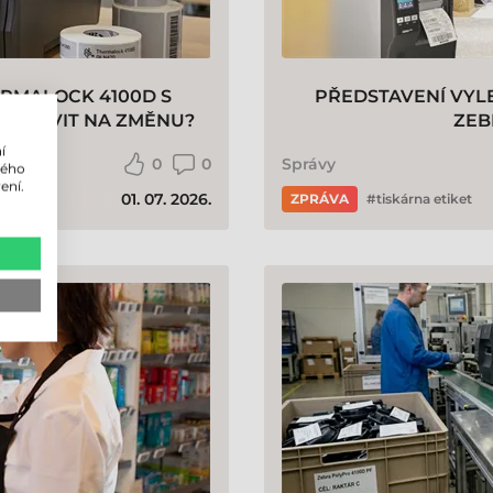
ERMALOCK 4100D S
PŘEDSTAVENÍ VYL
ŘIPRAVIT NA ZMĚNU?
ZEB
í
0
0
Správy
lého
ení.
01. 07. 2026.
ZPRÁVA
tiskárna etiket