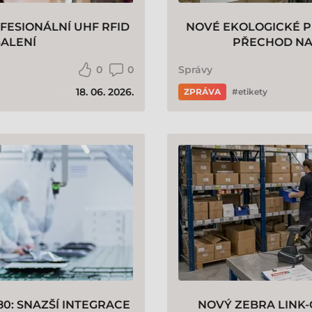
OFESIONÁLNÍ UHF RFID
NOVÉ EKOLOGICKÉ P
BALENÍ
PŘECHOD NA 
0
0
Správy
18. 06. 2026.
ZPRÁVA
etikety
80: SNAZŠÍ INTEGRACE
NOVÝ ZEBRA LINK-