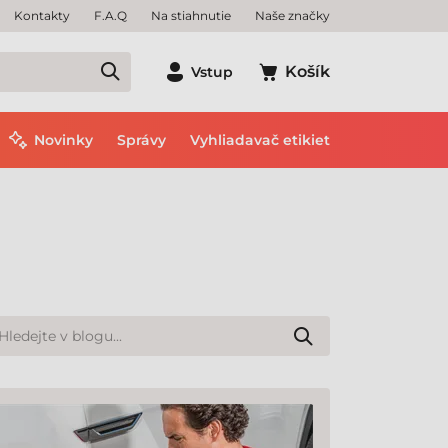
Kontakty
F.A.Q
Na stiahnutie
Naše značky
Košík
Vstup
Novinky
Správy
Vyhliadavač etikiet