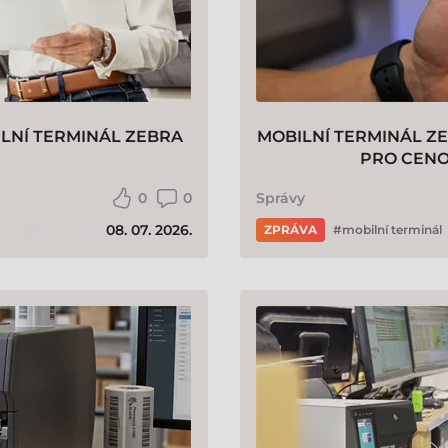
ILNÍ TERMINÁL ZEBRA
MOBILNÍ TERMINÁL ZE
PRO CENO
0
0
Správy
08. 07. 2026.
ZPRÁVA
mobilní terminál