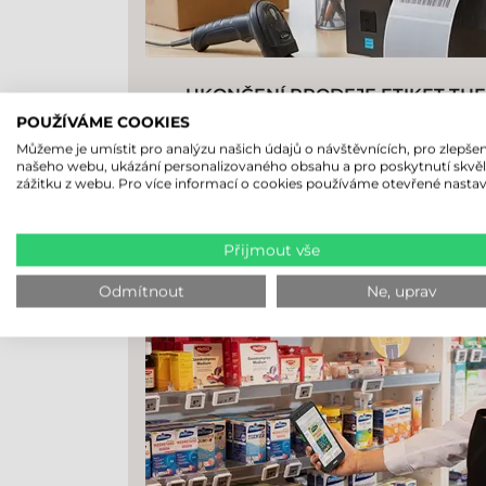
UKONČENÍ PRODEJE ETIKET TH
OKAMŽITOU PLATNOSTÍ – JAK SE P
POUŽÍVÁME COOKIES
Můžeme je umístit pro analýzu našich údajů o návštěvnících, pro zlepšen
Správy
našeho webu, ukázání personalizovaného obsahu a pro poskytnutí skvě
zážitku z webu. Pro více informací o cookies používáme otevřené nastav
ZPRÁVA
etikety
Přijmout vše
Odmítnout
Ne, uprav