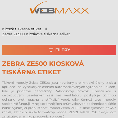
Kioszk tiskárna etiket
Zebra ZE500 Kiosková tiskárna etiket
FILTRY
ZEBRA ZE500 KIOSKOVÁ
TISKÁRNA ETIKET
Tiskové moduly Zebra ZE500 jsou navrženy pro kritické úlohy „tisk a
aplikace“ na vysokorychlostních automatizovaných výrobních linkách,
kde je prioritou nepřetržitý 24hodinový provoz. Konstrukce s
celokovovým uzavřeným šasi bez ventilátoru poskytuje účinnou
ochranu proti prachu a stříkající vodě, díky čemuž tyto moduly
spolehlivě fungují i v nejextrémnějších průmyslových podmínkách. Série
nabízí vynikající propustnost: model Zebra ZE511 tiskne rychlostí až 457
mm/s, zatímco širokoformátový model ZE521 zvládá 356 mm/s, což
zaručuje dynamiku pracovních procesů.