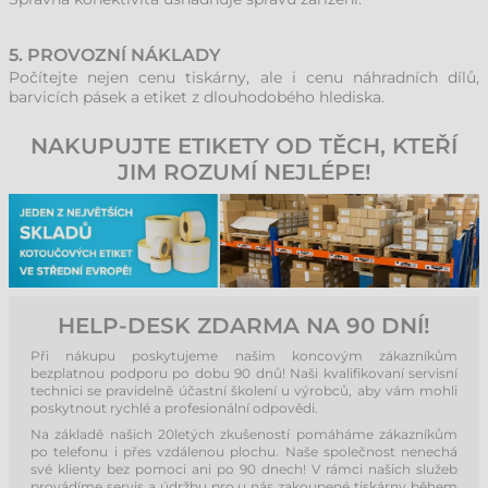
5. PROVOZNÍ NÁKLADY
Počítejte nejen cenu tiskárny, ale i cenu náhradních dílů,
barvicích pásek a etiket z dlouhodobého hlediska.
NAKUPUJTE ETIKETY OD TĚCH, KTEŘÍ
JIM ROZUMÍ NEJLÉPE!
HELP-DESK ZDARMA NA 90 DNÍ!
Při nákupu poskytujeme našim koncovým zákazníkům
bezplatnou podporu po dobu 90 dnů! Naši kvalifikovaní servisní
technici se pravidelně účastní školení u výrobců, aby vám mohli
poskytnout rychlé a profesionální odpovědi.
Na základě našich 20letých zkušeností pomáháme zákazníkům
po telefonu i přes vzdálenou plochu. Naše společnost nenechá
své klienty bez pomoci ani po 90 dnech! V rámci našich služeb
provádíme servis a údržbu pro u nás zakoupené tiskárny během