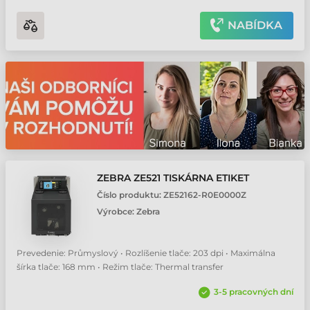
NABÍDKA
ZEBRA ZE521 TISKÁRNA ETIKET
Číslo produktu:
ZE52162-R0E0000Z
Výrobce:
Zebra
Prevedenie: Průmyslový • Rozlíšenie tlače: 203 dpi • Maximálna
šírka tlače: 168 mm • Režim tlače: Thermal transfer
3-5 pracovných dní