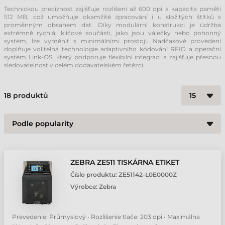
Technickou preciznost zajišťuje rozlišení až 600 dpi a kapacita paměti
512 MB, což umožňuje okamžité zpracování i u složitých štítků s
proměnným obsahem dat. Díky modulární konstrukci je údržba
extrémně rychlá; klíčové součásti, jako jsou válečky nebo pohonný
systém, lze vyměnit s minimálními prostoji. Nadčasové provedení
doplňuje volitelná technologie adaptivního kódování RFID a operační
systém Link-OS, který podporuje flexibilní integraci a zajišťuje přesnou
sledovatelnost v celém dodavatelském řetězci.
18
produktů
ZEBRA ZE511 TISKÁRNA ETIKET
Číslo produktu:
ZE51142-L0E0000Z
Výrobce:
Zebra
Prevedenie: Průmyslový • Rozlíšenie tlače: 203 dpi • Maximálna