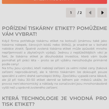
/
2
POŘÍZENÍ TISKÁRNY ETIKET? POMŮŽEME
VÁM VYBRAT!
Když firma potřebuje tiskárnu etiket na kotouči (známou také jako
tiskárna nálepek, čárových kódů nebo štítků), je snadné se v bohaté
nabídce ztratit. Špatně zvolená tiskárna etiket může způsobit mnoho
nepříjemností a zbytečných výdajů. Jednou z nejdůležitějších věcí je
fakt, že tiskárna etiket je dlouhodobá investice, která vám bude
pomáhat při práci léta – proto se při výběru nerozhodujte primárně
podle ceny!
Na trhu jsou výrobci, kteří nabízejí zařízení za velmi nízké ceny (taková
zařízení neprodáváme!), ale k těmto tiskárnám lze dokoupit pouze
speciální a velmi drahé samolepicí štítky. Zpočátku vypadá cena lákavě,
ale již při tisku 30–50 etiket denně se během pár měsíců ukáže, že
provoz není ekonomický a náklady na označování jsou mnohonásobně
vyšší než u správně zvoleného zařízení.
KTERÁ TECHNOLOGIE JE VHODNÁ PRO
TISK ETIKET?