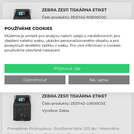
ZEBRA ZE511 TISKÁRNA ETIKET
Číslo produktu:
ZE51142-R0E00C0Z
Výrobce:
Zebra
POUŽÍVÁME COOKIES
Můžeme je umístit pro analýzu našich údajů o návštěvnících, pro
zlepšení našeho webu, ukázání personalizovaného obsahu a pro
Prevedenie: Průmyslový • Rozlíšenie tlače: 203 dpi • Maximálna
poskytnutí skvělého zážitku z webu. Pro více informací o cookies
šírka tlače: 104 mm • Režim tlače: Thermal transfer
používáme otevřené nastavení.
Na objednávku
Přijmout vše
NABÍDKA
Odmítnout
Ne, uprav
ZEBRA ZE511 TISKÁRNA ETIKET
Číslo produktu:
ZE51142-L0E00C0Z
Výrobce:
Zebra
Prevedenie: Průmyslový • Rozlíšenie tlače: 203 dpi • Maximálna