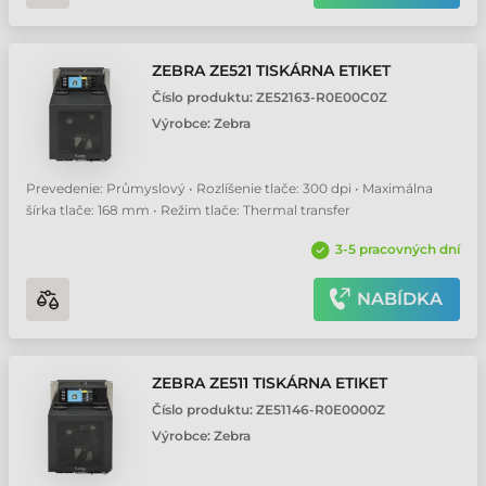
ZEBRA ZE521 TISKÁRNA ETIKET
Číslo produktu:
ZE52163-R0E00C0Z
Výrobce:
Zebra
Prevedenie: Průmyslový • Rozlíšenie tlače: 300 dpi • Maximálna
šírka tlače: 168 mm • Režim tlače: Thermal transfer
3-5 pracovných dní
NABÍDKA
ZEBRA ZE511 TISKÁRNA ETIKET
Číslo produktu:
ZE51146-R0E0000Z
Výrobce:
Zebra