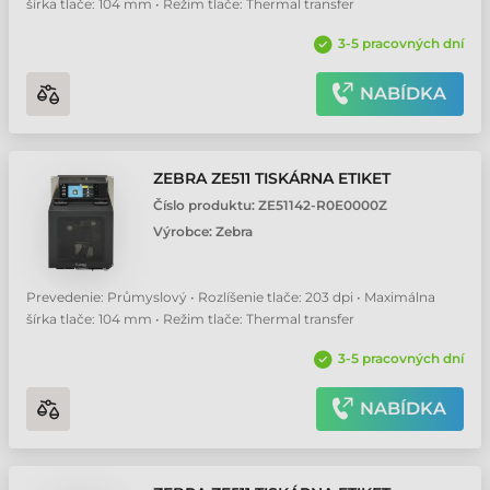
šírka tlače: 104 mm • Režim tlače: Thermal transfer
3-5 pracovných dní
NABÍDKA
ZEBRA ZE511 TISKÁRNA ETIKET
Číslo produktu:
ZE51142-R0E0000Z
Výrobce:
Zebra
Prevedenie: Průmyslový • Rozlíšenie tlače: 203 dpi • Maximálna
šírka tlače: 104 mm • Režim tlače: Thermal transfer
3-5 pracovných dní
NABÍDKA