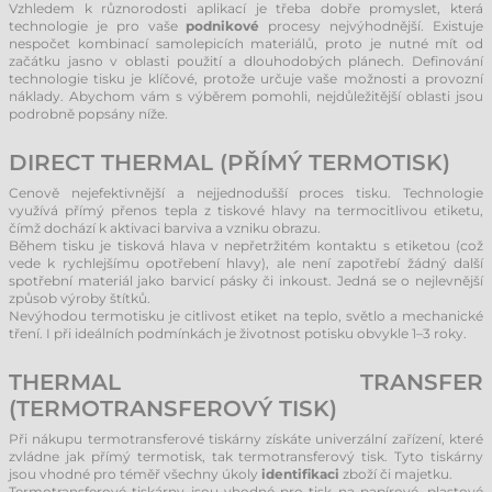
Vzhledem k různorodosti aplikací je třeba dobře promyslet, která
technologie je pro vaše
podnikové
procesy nejvýhodnější. Existuje
nespočet kombinací samolepicích materiálů, proto je nutné mít od
začátku jasno v oblasti použití a dlouhodobých plánech. Definování
technologie tisku je klíčové, protože určuje vaše možnosti a provozní
náklady. Abychom vám s výběrem pomohli, nejdůležitější oblasti jsou
podrobně popsány níže.
DIRECT THERMAL (PŘÍMÝ TERMOTISK)
Cenově nejefektivnější a nejjednodušší proces tisku. Technologie
využívá přímý přenos tepla z tiskové hlavy na termocitlivou etiketu,
čímž dochází k aktivaci barviva a vzniku obrazu.
Během tisku je tisková hlava v nepřetržitém kontaktu s etiketou (což
vede k rychlejšímu opotřebení hlavy), ale není zapotřebí žádný další
spotřební materiál jako barvicí pásky či inkoust. Jedná se o nejlevnější
způsob výroby štítků.
Nevýhodou termotisku je citlivost etiket na teplo, světlo a mechanické
tření. I při ideálních podmínkách je životnost potisku obvykle 1–3 roky.
THERMAL TRANSFER
(TERMOTRANSFEROVÝ TISK)
Při nákupu termotransferové tiskárny získáte univerzální zařízení, které
zvládne jak přímý termotisk, tak termotransferový tisk. Tyto tiskárny
jsou vhodné pro téměř všechny úkoly
identifikaci
zboží či majetku.
Termotransferové tiskárny jsou vhodné pro tisk na papírové, plastové