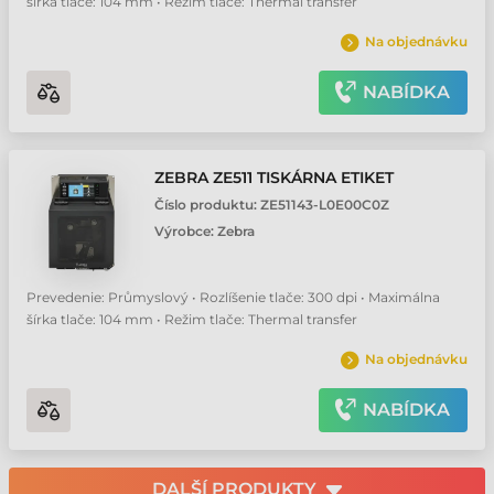
šírka tlače: 104 mm • Režim tlače: Thermal transfer
Na objednávku
NABÍDKA
ZEBRA ZE511 TISKÁRNA ETIKET
Číslo produktu:
ZE51143-L0E00C0Z
Výrobce:
Zebra
Prevedenie: Průmyslový • Rozlíšenie tlače: 300 dpi • Maximálna
šírka tlače: 104 mm • Režim tlače: Thermal transfer
Na objednávku
NABÍDKA
DALŠÍ PRODUKTY