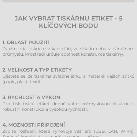
Mezi špičku patří Zebra, Honeywell, TSC, GoDEX či SATO. Výběr by měl
záviset na objemu tisku a dostupnosti servisu, nikoliv jen na logu
výrobce.
JAK VYBRAT TISKÁRNU ETIKET - 5
KLÍČOVÝCH BODŮ
1. OBLAST POUŽITÍ
Zvažte, zda tisknete v kanceláři, ve skladu nebo v náročném
průmyslu. Prostředí určuje odolnost konstrukce tiskárny.
2. VELIKOST A TYP ETIKETY
Ujistěte se, že tiskárna zvládne šířku a materiál vašich štítků
(papír, plast, textil).
3. RYCHLOST A VÝKON
Pro tisk tisíců etiket denně volte průmyslovou tiskárnu s
robustní konstrukcí a vysokou rychlostí.
4. MOŽNOSTI PŘIPOJENÍ
Zvolte rozhraní, které vyhovuje vaší síti (USB, LAN, Wi-Fi).
Správná konektivita usnadňuje správu zařízení.