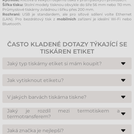
Šířka tisku:
Stolní modely tisknou obvykle do šíře 56 mm nebo 110 mm.
Průmyslové tiskárny zvládnou i šířku přes 200 mm.
Rozhraní:
USB je standardem, ale pro síťové sdílení volte Ethernet
(LAN). Pro bezdrátový tisk z
mobilních
zařízení je ideální Wi-Fi nebo
Bluetooth.
ČASTO KLADENÉ DOTAZY TÝKAJÍCÍ SE
TISKÁREN ETIKET
Jaký typ tiskárny etiket si mám koupit?
Záleží na vašich plánech na příští 2–5 let. Pokud tisknete jednoduché
přepravní štítky, stačí direct termo tiskárna. Pokud potřebujete odolné
Jak vytisknout etiketu?
štítky na produkty, volte termotransferovou tiskárnu, která zvládne
papír i plast.
K tiskárnám dodáváme software pro návrh etiket (např. ZebraDesigner,
BarTender). V těchto programech snadno vytvoříte vzhled etikety s
V jakých barvách tiskárna tiskne?
texty, čárovými kódy a logy.
Termotiskárny tisknou standardně černě. U termotransferu lze barvu
měnit výměnou barvicí pásky (např. červená, modrá). Pro plnobarevný
Jaký je rozdíl mezi termotiskem a
tisk jsou určeny inkoustové tiskárny etiket.
termotransferem?
Termotisk nevyžaduje barvicí pásku, ale potisk je méně odolný.
Termotransfer barvicí pásku vyžaduje, ale výsledné etikety jsou trvanlivé,
Jaká značka je nejlepší?
odolné proti oděru, chemii i povětrnostním vlivům.