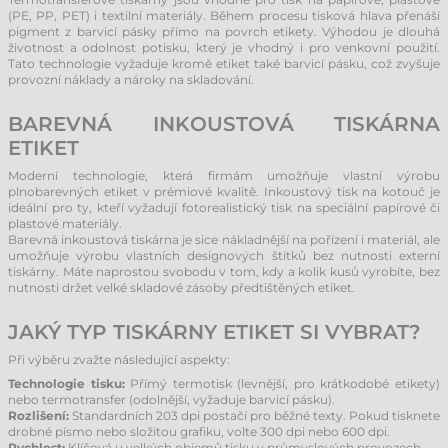
(PE, PP, PET) i textilní materiály. Během procesu tisková hlava přenáší
pigment z barvicí pásky přímo na povrch etikety. Výhodou je dlouhá
životnost a odolnost potisku, který je vhodný i pro venkovní použití.
Tato technologie vyžaduje kromě etiket také barvicí pásku, což zvyšuje
provozní náklady a nároky na skladování.
BAREVNÁ INKOUSTOVÁ TISKÁRNA
ETIKET
Moderní technologie, která firmám umožňuje vlastní výrobu
plnobarevných etiket v prémiové kvalitě. Inkoustový tisk na kotouč je
ideální pro ty, kteří vyžadují fotorealistický tisk na speciální papírové či
plastové materiály.
Barevná inkoustová tiskárna je sice nákladnější na pořízení i materiál, ale
umožňuje výrobu vlastních designových štítků bez nutnosti externí
tiskárny. Máte naprostou svobodu v tom, kdy a kolik kusů vyrobíte, bez
nutnosti držet velké skladové zásoby předtištěných etiket.
JAKÝ TYP TISKÁRNY ETIKET SI VYBRAT?
Při výběru zvažte následující aspekty:
Technologie tisku:
Přímý termotisk (levnější, pro krátkodobé etikety)
nebo termotransfer (odolnější, vyžaduje barvicí pásku).
Rozlišení:
Standardních 203 dpi postačí pro běžné texty. Pokud tisknete
drobné písmo nebo složitou grafiku, volte 300 dpi nebo 600 dpi.
Rychlost:
Klíčová u velkých objemů tisku v průmyslových provozech.