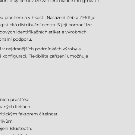
on, díky čemuž lze zařízení hladce integrovat i
d prachem a vlhkostí. Nasazení Zebra ZE511 je
stická distribuční centra. S její pomocí lze
adových identifikačních etiket a výrobních
onální podporu.
 i v nejdrsnějších podmínkách výroby a
 konfiguraci. Flexibilita zařízení umožňuje
ích prostředí.
vaných linkách.
ritickým faktorem čitelnost.
vlivům.
jení Bluetooth.