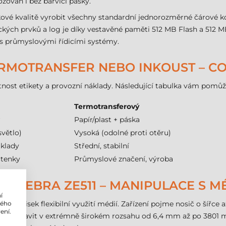
ozován i bez barvicí pásky.
kové kvalitě vyrobit všechny standardní jednorozměrné čárové k
ických prvků a log je díky vestavěné paměti 512 MB Flash a 512 M
í s průmyslovými řídicími systémy.
ERMOTRANSFER NEBO INKOUST – CO
nost etikety a provozní náklady. Následující tabulka vám pomůž
Termotransferový
r
Papír/plast + páska
světlo)
Vysoká (odolné proti otěru)
áklady
Střední, stabilní
čtenky
Průmyslové značení, výroba
 ZEBRA ZE511 – MANIPULACE S MÉ
í
ch hledisek flexibilní využití médií. Zařízení pojme nosič o šířc
lého
ení.
t lze nastavit v extrémně širokém rozsahu od 6,4 mm až po 380