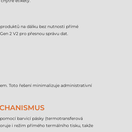
hytré etikety.
 produktů na dálku bez nutnosti přímé
Gen 2 V2 pro přesnou správu dat.
pem. Toto řešení minimalizuje administrativní
MECHANISMUS
a pomocí barvicí pásky (termotransferová
oruje i režim přímého termálního tisku, takže