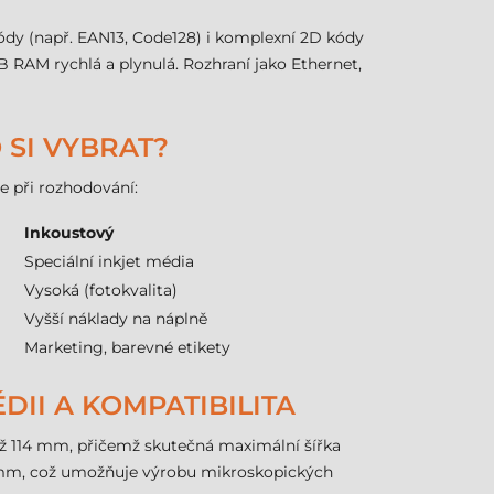
ódy (např. EAN13, Code128) i komplexní 2D kódy
B RAM rychlá a plynulá. Rozhraní jako Ethernet,
 SI VYBRAT?
e při rozhodování:
Inkoustový
Speciální inkjet média
Vysoká (fotokvalita)
Vyšší náklady na náplně
Marketing, barevné etikety
DII A KOMPATIBILITA
e až 114 mm, přičemž skutečná maximální šířka
1 mm, což umožňuje výrobu mikroskopických