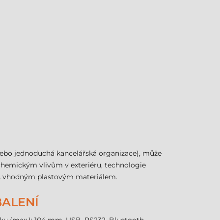
k nebo jednoduchá kancelářská organizace), může
chemickým vlivům v exteriéru, technologie
 s vhodným plastovým materiálem.
BALENÍ