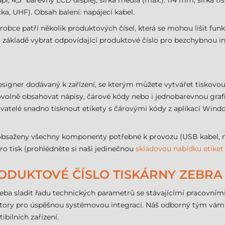
pi, 4,3" barevný LCD displej, šířka média (max.): 114 mm, šířka t
ka, UHF). Obsah balení: napájecí kabel.
robce patří několik produktových čísel, která se mohou lišit fun
h základě vybrat odpovídající produktové číslo pro bezchybnou in
esigner dodávaný k zařízení, se kterým můžete vytvářet tiskovo
volně obsahovat nápisy, čárové kódy nebo i jednobarevnou grafik
telé snadno tisknout etikety s čárovými kódy z aplikací Window
obsaženy všechny komponenty potřebné k provozu (USB kabel, napá
pro tisk (prohlédněte si naši jedinečnou
skladovou nabídku etiket
PRODUKTOVÉ ČÍSLO TISKÁRNY ZEBRA 
řeba sladit řadu technických parametrů se stávajícími pracovními
faktory pro úspěšnou systémovou integraci. Náš odborný tým vá
bilních zařízení.