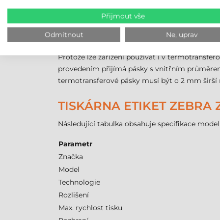
značek na součástky i velkých logistických etik
Přijmout vše
O přesné polohování se stará nastavitelný systém
samolepicí etikety v kotoučích pokaždé zastav
Odmítnout
Ne, uprav
0,254 mil, takže lze nastavit odpovídající přítl
Protože lze zařízení používat i v termotransf
provedením přijímá pásky s vnitřním průměrem 
termotransferové pásky musí být o 2 mm širší n
TISKÁRNA ETIKET ZEBRA 
Následující tabulka obsahuje specifikace mod
Parametr
Značka
Model
Technologie
Rozlišení
Max. rychlost tisku