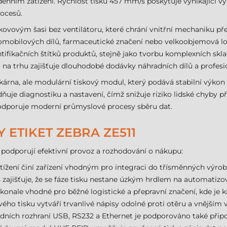
nním zatížení. Rychlost tisku 457 mm/s poskytuje vynikající výk
rocesů.
kovovým šasi bez ventilátoru, které chrání vnitřní mechaniku pře
tomobilových dílů, farmaceutické značení nebo velkoobjemová logi
entifikačních štítků produktů, stejně jako tvorbu komplexních skl
a na trhu zajišťuje dlouhodobé dodávky náhradních dílů a profesi
skárna, ale modulární tiskový modul, který podává stabilní výkon
je diagnostiku a nastavení, čímž snižuje riziko lidské chyby při
 podporuje moderní průmyslové procesy sběru dat.
 ETIKET ZEBRA ZE511
 podporují efektivní provoz a rozhodování o nákupu:
žení činí zařízení vhodným pro integraci do třísměnných výrobn
ajišťuje, že se fáze tisku nestane úzkým hrdlem na automatizo
okonale vhodné pro běžné logistické a přepravní značení, kde je k
ho tisku vytváří trvanlivé nápisy odolné proti otěru a vnějším 
ních rozhraní USB, RS232 a Ethernet je podporováno také připo