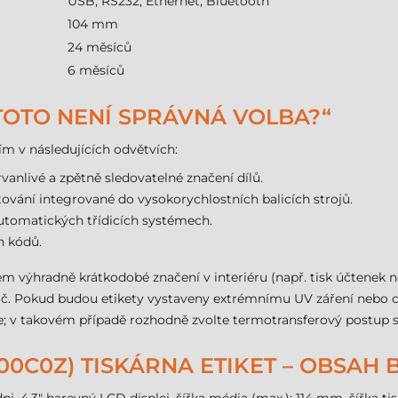
USB, RS232, Ethernet, Bluetooth
104 mm
24 měsíců
6 měsíců
 TOTO NENÍ SPRÁVNÁ VOLBA?“
ím v následujících odvětvích:
vanlivé a zpětně sledovatelné značení dílů.
ování integrované do vysokorychlostních balicích strojů.
utomatických třídicích systémech.
h kódů.
lem výhradně krátkodobé značení v interiéru (např. tisk účtene
ovač. Pokud budou etikety vystaveny extrémnímu UV záření nebo 
e; v takovém případě rozhodně zvolte termotransferový postup
E00C0Z) TISKÁRNA ETIKET – OBSAH 