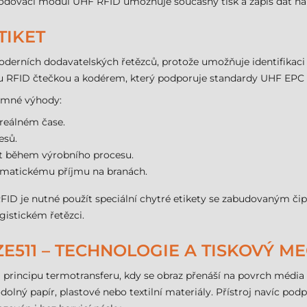
dovací modul UHF RFID umožňuje současný tisk a zápis dat na c
TIKET
moderních dodavatelských řetězců, protože umožňuje identifikaci
nou RFID čtečkou a kodérem, který podporuje standardy UHF EPC 
namné výhody:
 reálném čase.
esů.
st během výrobního procesu.
tomatickému příjmu na branách.
RFID je nutné použít speciální chytré etikety se zabudovaným či
gistickém řetězci.
ZE511 – TECHNOLOGIE A TISKOVÝ 
a principu termotransferu, kdy se obraz přenáší na povrch médi
lný papír, plastové nebo textilní materiály. Přístroj navíc podp