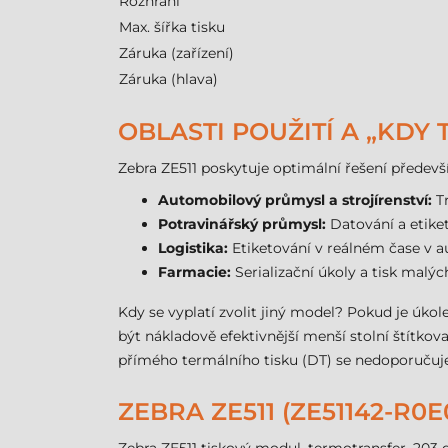
Rozhraní
Max. šířka tisku
Záruka (zařízení)
Záruka (hlava)
OBLASTI POUŽITÍ A „KDY
Zebra ZE511 poskytuje optimální řešení předevš
Automobilový průmysl a strojírenství:
Tr
Potravinářský průmysl:
Datování a etiket
Logistika:
Etiketování v reálném čase v a
Farmacie:
Serializační úkoly a tisk malýc
Kdy se vyplatí zvolit jiný model? Pokud je úko
být nákladově efektivnější menší stolní štítk
přímého termálního tisku (DT) se nedoporučuj
ZEBRA ZE511 (ZE51142-R0