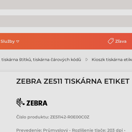
Služby
Zľava
, tiskárna štítků, tiskárna čárových kódů
Kioszk tiskárna etik
ZEBRA ZE511 TISKÁRNA ETIKET
Číslo produktu:
ZE51142-R0E00C0Z
Prevedenie: Průmyslový • Rozlíšenie tlače: 203 dpi •