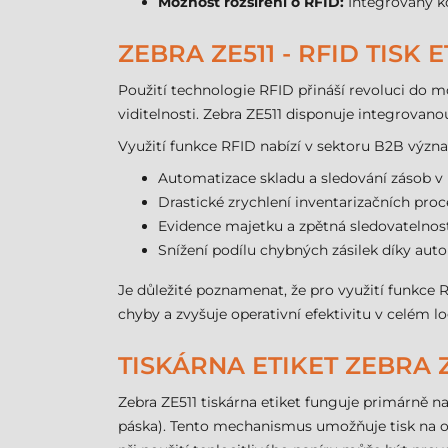
Možnost rozšíření o RFID:
Integrovaný kó
ZEBRA ZE511 - RFID TISK E
Použití technologie RFID přináší revoluci do 
viditelnosti. Zebra ZE511 disponuje integrova
Využití funkce RFID nabízí v sektoru B2B výz
Automatizace skladu a sledování zásob v
Drastické zrychlení inventarizačních proc
Evidence majetku a zpětná sledovatelno
Snížení podílu chybných zásilek díky au
Je důležité poznamenat, že pro využití funkce 
chyby a zvyšuje operativní efektivitu v celém lo
TISKÁRNA ETIKET ZEBRA 
Zebra ZE511 tiskárna etiket funguje primárně n
páska). Tento mechanismus umožňuje tisk na odo