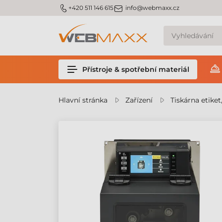
m_phone
m_email
+420 511 146 615
info@webmaxx.cz
Přístroje & spotřební materiál
Hlavní stránka
Zařízení
Tiskárna etiket