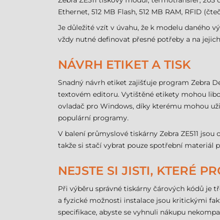
Zebra ZE511 tiskový modul, termotransfer, 203 d
Ethernet, 512 MB Flash, 512 MB RAM, RFID (čteč
Je důležité vzít v úvahu, že k modelu daného vý
vždy nutné definovat přesné potřeby a na jejic
NÁVRH ETIKET A TISK
Snadný návrh etiket zajišťuje program Zebra D
textovém editoru. Vytištěné etikety mohou libo
ovladač pro Windows, díky kterému mohou uživa
populární programy.
V balení průmyslové tiskárny Zebra ZE511 jsou 
takže si stačí vybrat pouze spotřební materiál 
NEJSTE SI JISTI, KTERÉ 
Při výběru správné tiskárny čárových kódů je t
a fyzické možnosti instalace jsou kritickými 
specifikace, abyste se vyhnuli nákupu nekompati