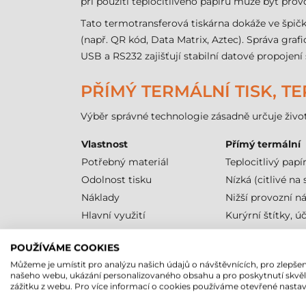
při použití teplocitlivého papíru může být prov
Tato termotransferová tiskárna dokáže ve špič
(např. QR kód, Data Matrix, Aztec). Správa graf
USB a RS232 zajišťují stabilní datové propojen
PŘÍMÝ TERMÁLNÍ TISK, T
Výběr správné technologie zásadně určuje život
Vlastnost
Přímý termální
Potřebný materiál
Teplocitlivý papí
Odolnost tisku
Nízká (citlivé na 
Náklady
Nižší provozní n
Hlavní využití
Kurýrní štítky, ú
TISKÁRNA ČÁROVÝCH KÓDŮ
POUŽÍVÁME COOKIES
Můžeme je umístit pro analýzu našich údajů o návštěvnících, pro zlepšen
Při navrhování Zebra ZE511 bylo jedním z hlavní
našeho webu, ukázání personalizovaného obsahu a pro poskytnutí skvě
zážitku z webu. Pro více informací o cookies používáme otevřené nastav
tisku je 104 mm. Výšku potisknutelných etike