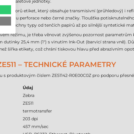
et pro paletové jednotky.
 senzorů etiket, který obsahuje transmisivní (průhledový) i refle
í přesně u perforace nebo černé značky. Tloušťka potisknutelné
ak pro všechny typy od tenčích papírů až po silnější syntetické mat
erovém režimu, je třeba věnovat zvýšenou pozornost parametrům
dutinky 25,4 mm (1") s vinutím Ink-Out (barvicí strana vně). Dů
ež šířka etikety, což chrání tiskovou hlavu před abrazivním opo
ZE511 – TECHNICKÉ PARAMETRY
elu s produktovým číslem ZE51142-R0E00C0Z pro podporu přesné
Údaj
Zebra
ZE511
termotransfer
203 dpi
457 mm/sec