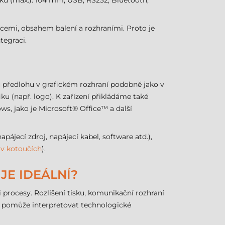
isku (max.): 104 mm, USB, RS232, Bluetooth,
kcemi, obsahem balení a rozhraními. Proto je
tegraci.
u předlohu v grafickém rozhraní podobně jako v
u (např. logo). K zařízení přikládáme také
s, jako je Microsoft® Office™ a další
jecí zdroj, napájecí kabel, software atd.),
 v kotoučích
).
JE IDEÁLNÍ?
 procesy. Rozlišení tisku, komunikační rozhraní
m pomůže interpretovat technologické