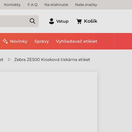
Kontakty
F.A.Q
Na stiahnutie
Naše značky
Košík
Vstup
Novinky
Správy
Vyhliadavač etikiet
et
Zebra ZE500 Kiosková tiskárna etiket