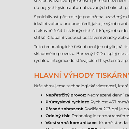
si zachovává svou přesnost i při neomezeném de
do nejrychlejších automatizovaných balicích p
Spolehlivost přístroje je podložena uzavřeným 
ideální volbou pro prostředí, jako je výroba au
efektivně řešit tisk kurýrních štítků, výrobu id
štítků. Globální vedoucí postavení značky Zebr
Toto technologické řešení není jen obyčejná ti
skladového provozu. Barevný LCD displej usnadňu
rychlou integraci do stávajících IT systémů a
HLAVNÍ VÝHODY TISKÁRNY
Níže shrnujeme technologické vlastnosti, které
Nepřetržitý provoz:
Neomezené denní zatí
Průmyslová rychlost:
Rychlost 457 mm/s z
Přesné zobrazení:
Rozlišení 203 dpi je d
Odolný tisk:
Technologie termotransferové
Všestranná komunikace:
Kromě standard