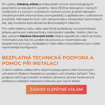
Při výběru
tiskárny etiket
je třeba sladit mnoho technologických
parametrů se stávajícími systémy. Série ZE511 je dostupná v různých
rozlišeních a s různým rozložením rozhraní, proto je před nákupem
vhodné prověřit mechanickou kompatibilitu s aplikátorem i softwarové
prostředí. Náš expertní tým vám rád pomůže s interpretací technických
dat, aby investice byla skutečně dlouhodobým řešením.
Pro velké objemy tisku nebo specifické požadavky na automatizaci
připravujeme pro naše partnery individuální nabídky. Naším cílem je,
aby vybraná
tiskárna čárových kódů
hladce zapadla do vašich procesů,
minimalizovala čas na uvedení do provozu a maximalizovala
bezpečnost provozu. Vyžádejte si naše odborné poradenství pro výběr
nejvhodnější konfigurace.
BEZPLATNÁ TECHNICKÁ PODPORA A
POMOC PŘI INSTALACI
V rámci našeho odborného zázemí poskytujeme všem koncovým
uživatelům 90denní bezplatnou podporu při instalaci zařízení. Tato
podpora zahrnuje instalaci ovladačů (driverů), proces hardwarové
kalibrace a základní nastavení softwaru pro návrh etiket.
ŽÁDOST O ZPĚTNÉ VOLÁNÍ