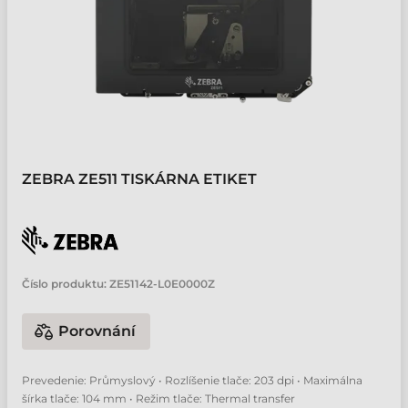
ZEBRA ZE511 TISKÁRNA ETIKET
Číslo produktu:
ZE51142-L0E0000Z
Porovnání
Prevedenie: Průmyslový • Rozlíšenie tlače: 203 dpi • Maximálna
šírka tlače: 104 mm • Režim tlače: Thermal transfer