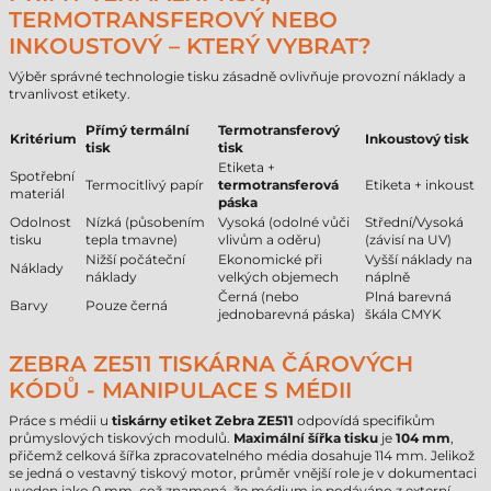
TERMOTRANSFEROVÝ NEBO
INKOUSTOVÝ – KTERÝ VYBRAT?
Výběr správné technologie tisku zásadně ovlivňuje provozní náklady a
trvanlivost etikety.
Přímý termální
Termotransferový
Kritérium
Inkoustový tisk
tisk
tisk
Etiketa +
Spotřební
Termocitlivý papír
termotransferová
Etiketa + inkoust
materiál
páska
Odolnost
Nízká (působením
Vysoká (odolné vůči
Střední/Vysoká
tisku
tepla tmavne)
vlivům a oděru)
(závisí na UV)
Nižší počáteční
Ekonomické při
Vyšší náklady na
Náklady
náklady
velkých objemech
náplně
Černá (nebo
Plná barevná
Barvy
Pouze černá
jednobarevná páska)
škála CMYK
ZEBRA ZE511 TISKÁRNA ČÁROVÝCH
KÓDŮ - MANIPULACE S MÉDII
Práce s médii u
tiskárny etiket Zebra ZE511
odpovídá specifikům
průmyslových tiskových modulů.
Maximální šířka tisku
je
104 mm
,
přičemž celková šířka zpracovatelného média dosahuje 114 mm. Jelikož
se jedná o vestavný tiskový motor, průměr vnější role je v dokumentaci
uveden jako 0 mm, což znamená, že médium je podáváno z externí