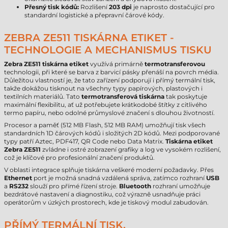
Přesný tisk kódů:
Rozlišení
203 dpi
je naprosto dostačující pro
standardní logistické a přepravní čárové kódy.
ZEBRA ZE511 TISKÁRNA ETIKET -
TECHNOLOGIE A MECHANISMUS TISKU
Zebra ZE511 tiskárna etiket
využívá primárně
termotransferovou
technologii, při které se barva z barvicí pásky přenáší na povrch média.
Důležitou vlastností je, že tato zařízení podporují i přímý termální tisk,
takže dokážou tisknout na všechny typy papírových, plastových i
textilních materiálů. Tato
termotransferová tiskárna
tak poskytuje
maximální flexibilitu, ať už potřebujete krátkodobé štítky z citlivého
termo papíru, nebo odolné průmyslové značení s dlouhou životností.
Procesor a paměť (512 MB Flash, 512 MB RAM) umožňují tisk všech
standardních 1D čárových kódů i složitých 2D kódů. Mezi podporované
typy patří Aztec, PDF417, QR Code nebo Data Matrix.
Tiskárna etiket
Zebra ZE511
zvládne i ostré zobrazení grafiky a log ve vysokém rozlišení,
což je klíčové pro profesionální značení produktů.
V oblasti integrace splňuje tiskárna veškeré moderní požadavky. Přes
Ethernet
port je možná snadná vzdálená správa, zatímco rozhraní
USB
a
RS232
slouží pro přímé řízení stroje.
Bluetooth
rozhraní umožňuje
bezdrátové nastavení a diagnostiku, což výrazně usnadňuje práci
operátorům v úzkých prostorech, kde je tiskový modul zabudován.
PŘÍMÝ TERMÁLNÍ TISK,