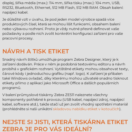
displej, šířka média (max.): 114 mm, šířka tisku (max.): 104 mm, USB,
RS232, Bluetooth, Ethernet, 512 MB Flash, 512 MB RAM. Obsah balení:
napájecí kabel.
Je důležité vzít v úvahu, že pod jeden model výrobce spadá více
produktových čísel, která se mohou lišit funkcemi, obsahem balení
nebo výbavou rozhraní. Proto je vždy nutné přesně definovat vaše
požadavky a podle nich zvolit konkrétní konfiguraci zařízení pro vaše
pracovní procesy.
NÁVRH A TISK ETIKET
Snadný návrh štítků umožňuje program Zebra Designer, který je k
zařízení dodáván. Práce v něm je podobná textovému editoru a návrh
probíhá v grafickém rozhraní. Vytištěné etikety mohou obsahovat texty,
čárové kódy i jednoduchou grafiku (např. logo). K zařízení je přibalen
také Windows ovladač, díky kterému mohou uživatelé snadno tisknout
etikety přímo z aplikací jako Microsoft Office a dalších populárních
programů.
V balení průmyslové tiskárny Zebra ZE511 naleznete všechny
komponenty potřebné k provozu (USB kabel, napájecí zdroj, napájecí
kabel, software atd.), takže stačí už jen zvolit vhodný spotřební materiál
(prohlédněte si naši unikátní
skladovou nabídku etiket v kotoučích
).
NEJSTE SI JISTI, KTERÁ TISKÁRNA ETIKET
ZEBRA JE PRO VÁS IDEÁLNÍ?