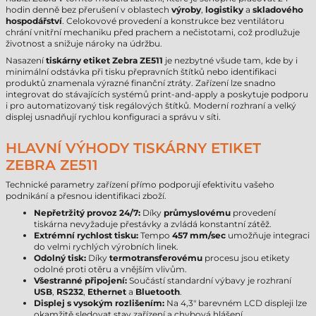
hodin denně bez přerušení v oblastech
výroby
,
logistiky
a
skladového
hospodářství
. Celokovové provedení a konstrukce bez ventilátoru
chrání vnitřní mechaniku před prachem a nečistotami, což prodlužuje
životnost a snižuje nároky na údržbu.
Nasazení
tiskárny etiket Zebra ZE511
je nezbytné všude tam, kde by i
minimální odstávka při tisku přepravních štítků nebo identifikaci
produktů znamenala výrazné finanční ztráty. Zařízení lze snadno
integrovat do stávajících systémů print-and-apply a poskytuje podporu
i pro automatizovaný tisk regálových štítků. Moderní rozhraní a velký
displej usnadňují rychlou konfiguraci a správu v síti.
HLAVNÍ VÝHODY TISKÁRNY ETIKET
ZEBRA ZE511
Technické parametry zařízení přímo podporují efektivitu vašeho
podnikání a přesnou identifikaci zboží.
Nepřetržitý provoz 24/7:
Díky
průmyslovému
provedení
tiskárna nevyžaduje přestávky a zvládá konstantní zátěž.
Extrémní rychlost tisku:
Tempo
457 mm/sec
umožňuje integraci
do velmi rychlých výrobních linek.
Odolný tisk:
Díky
termotransferovému
procesu jsou etikety
odolné proti otěru a vnějším vlivům.
Všestranné připojení:
Součástí standardní výbavy je rozhraní
USB
,
RS232
,
Ethernet
a
Bluetooth
.
Displej s vysokým rozlišením:
Na 4,3" barevném LCD displeji lze
okamžitě sledovat stav zařízení a chybová hlášení.