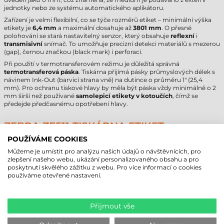
jednotky nebo ze systému automatického aplikátoru.
Zařízení je velmi flexibilní, co se týče rozměrů etiket – minimální výška
etikety je
6,4 mm
a maximální dosahuje až
3801 mm
. O přesné
polohování se stará nastavitelný senzor, který obsahuje
reflexní
i
transmisivní
snímač. To umožňuje precizní detekci materiálů s mezerou
(gap), černou značkou (black mark) i perforací.
Při použití v termotransferovém režimu je důležitá správná
termotransferová páska
. Tiskárna přijímá pásky průmyslových délek s
návinem Ink-Out (barvicí strana vně) na dutince o průměru 1" (25,4
mm). Pro ochranu tiskové hlavy by měla být páska vždy minimálně o 2
mm širší než používané
samolepicí etikety v kotoučích
, čímž se
předejde předčasnému opotřebení hlavy.
ZEBRA ZE511 TISKÁRNA ETIKET -
TECHNICKÉ PARAMETRY
POUŽÍVÁME COOKIES
Můžeme je umístit pro analýzu našich údajů o návštěvnících, pro
Následující tabulka shrnuje nejdůležitější technické údaje pro podporu
zlepšení našeho webu, ukázání personalizovaného obsahu a pro
vašeho nákupního rozhodování.
poskytnutí skvělého zážitku z webu. Pro více informací o cookies
používáme otevřené nastavení.
Parametr
Hodnota
Značka
Zebra
Model
ZE511 (ZE51142-L0E0000Z)
Technologie
termotransferová
Přijmout vše
Rozlišení
203 dpi
Max. průměr role
0 mm (externí podávání)