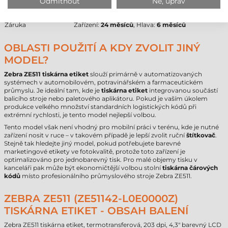
Odmítnout
Ne, uprav
Velikost dutinky
Průmyslový standard (dle aplikátoru)
Rozhraní
USB
,
RS232
,
Ethernet
,
Bluetooth
Záruka
Zařízení:
24 měsíců
, Hlava:
6 měsíců
OBLASTI POUŽITÍ A KDY ZVOLIT JINÝ
MODEL?
Zebra ZE511 tiskárna etiket
slouží primárně v automatizovaných
systémech v automobilovém, potravinářském a farmaceutickém
průmyslu. Je ideální tam, kde je
tiskárna etiket
integrovanou součástí
balicího stroje nebo paletového aplikátoru. Pokud je vaším úkolem
produkce velkého množství standardních logistických kódů při
extrémní rychlosti, je tento model nejlepší volbou.
Tento model však není vhodný pro mobilní práci v terénu, kde je nutné
zařízení nosit v ruce – v takovém případě je lepší zvolit ruční
štítkovač
.
Stejně tak hledejte jiný model, pokud potřebujete barevné
marketingové etikety ve fotokvalitě, protože toto zařízení je
optimalizováno pro jednobarevný tisk. Pro malé objemy tisku v
kanceláři pak může být ekonomičtější volbou stolní
tiskárna čárových
kódů
místo profesionálního průmyslového stroje Zebra ZE511.
ZEBRA ZE511 (ZE51142-L0E0000Z)
TISKÁRNA ETIKET - OBSAH BALENÍ
Zebra ZE511 tiskárna etiket, termotransferová, 203 dpi, 4,3" barevný LCD