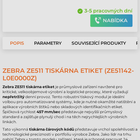
3-5 pracovných dní
NABÍDKA
POPIS
PARAMETRY
SOUVISEJÍCÍ PRODUKTY
P
ZEBRA ZE511 TISKÁRNA ETIKET (ZE51142-
L0E0000Z)
Zebra ZE511 tiskárna etiket
je průmyslové zařízení navržené pro
kritické, velkoobjemové výrobní a logistické procesy, které vyžadují
nepřetržitý
denní provoz. Tento robustní tiskový modul je ideální
volbou pro automatizované systémy, kde je nutné okamžité natištění a
aplikace výrobních štítků nebo skladových identifikačních etiket.
Špičková rychlost
457 mm/sec
představuje nejvyšší průmyslový
standard a zajišťuje plynulý chod i na těch nejrychlejších výrobních
linkách.
Tato výkonná
tiskárna čárových kódů
představuje vrchol spolehlivosti a
technologické preciznosti v portfoliu výrobce Zebra. Jako lídr na trhu
nabízí Zebra v tomto modelu zařízení, které je schopné pracovat 24