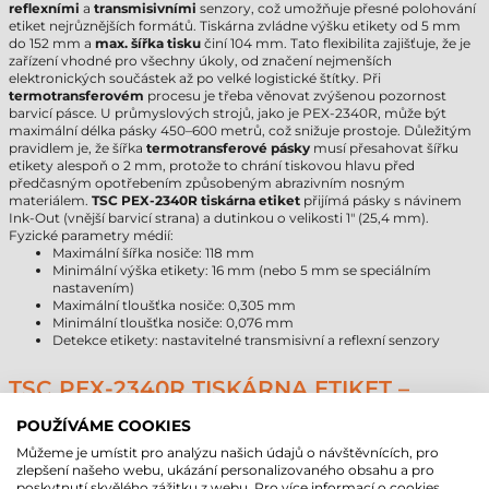
reflexními
a
transmisivními
senzory, což umožňuje přesné polohování
etiket nejrůznějších formátů. Tiskárna zvládne výšku etikety od 5 mm
do 152 mm a
max. šířka tisku
činí 104 mm. Tato flexibilita zajišťuje, že je
zařízení vhodné pro všechny úkoly, od značení nejmenších
elektronických součástek až po velké logistické štítky. Při
termotransferovém
procesu je třeba věnovat zvýšenou pozornost
barvicí pásce. U průmyslových strojů, jako je PEX-2340R, může být
maximální délka pásky 450–600 metrů, což snižuje prostoje. Důležitým
pravidlem je, že šířka
termotransferové pásky
musí přesahovat šířku
etikety alespoň o 2 mm, protože to chrání tiskovou hlavu před
předčasným opotřebením způsobeným abrazivním nosným
materiálem.
TSC PEX-2340R tiskárna etiket
přijímá pásky s návinem
Ink-Out (vnější barvicí strana) a dutinkou o velikosti 1" (25,4 mm).
Fyzické parametry médií:
Maximální šířka nosiče: 118 mm
Minimální výška etikety: 16 mm (nebo 5 mm se speciálním
nastavením)
Maximální tloušťka nosiče: 0,305 mm
Minimální tloušťka nosiče: 0,076 mm
Detekce etikety: nastavitelné transmisivní a reflexní senzory
TSC PEX-2340R TISKÁRNA ETIKET –
TECHNICKÉ PARAMETRY
POUŽÍVÁME COOKIES
Následující souhrnná tabulka obsahuje nejdůležitější technické údaje
Můžeme je umístit pro analýzu našich údajů o návštěvnících, pro
zařízení pro podporu vašeho nákupního rozhodnutí.
zlepšení našeho webu, ukázání personalizovaného obsahu a pro
poskytnutí skvělého zážitku z webu. Pro více informací o cookies