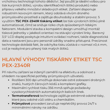
vrcholnou technologii tohoto dědictví. Její použití je ideální volbou pro
tisk kurýrních štítků, výrobu identifikačních štítků produktů nebo
přípravu velkého množství skladových etiket. Zařízení disponuje
robustním kovovým rámem, který odolává vlivům drsného
průmyslového prostředí a zajišťuje dlouhodobý a stabilní provoz. S
využitím
TSC PEX-2340R tiskárny etiket
lze tisk výrobních štítků plně
automatizovat, čímž se snižuje riziko chyb způsobených lidským
faktorem. Modulární stavba a kompaktní design umožňují montáž
tiskové jednotky v jakékoli orientaci na stávající výrobní linky. Barevný
3,5" LCD displej poskytuje intuitivní ovládací rozhraní, takže diagnostická
data a nastavení jsou pro personál údržby snadno přístupná. Preciznost
technologie dokládá fakt, že odchylka tisku zůstává v rozmezí ±0,4 mm,
což je nezbytné pro přesný tisk malých štítků.
HLAVNÍ VÝHODY TISKÁRNY ETIKET TSC
PEX-2340R
Při návrhu zařízení se inženýři zaměřili na efektivitu a odolnost s
ohledem na specifické potřeby průmyslových uživatelů.
Rozlišení 300 dpi umožňuje dokonale ostré zobrazení drobných
znaků, hustých čárových kódů a komplexní grafiky.
Maximální rychlost tisku 356 mm/s splňuje požadavky
vysokorychlostních automatických balicích linek.
Termotransferová
technologie zajišťuje extrémně odolné tisky,
které jsou odolné vůči otěru a chemikáliím.
Průmyslové
provedení zaručuje nepřetržitý provoz 24/7 s
minimálními nároky na údržbu.