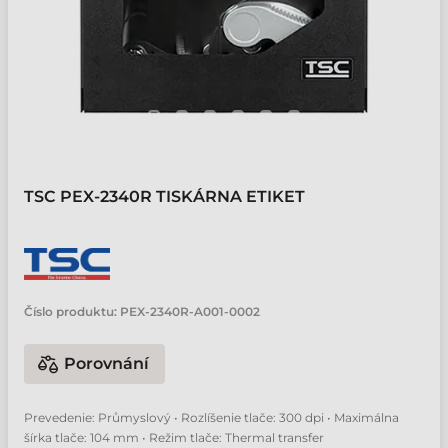
TSC PEX-2340R TISKÁRNA ETIKET
Číslo produktu:
PEX-2340R-A001-0002
Porovnání
Prevedenie: Průmyslový • Rozlíšenie tlače: 300 dpi • Maximálna
šírka tlače: 104 mm • Režim tlače: Thermal transfer