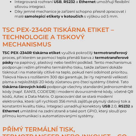
Integrovaná rozhraní
USB
,
RS232
a
Ethernet
umožňují flexibilní
síťovou integraci.
Díky jemné mechanice je zařízení schopno přesně zpracovat i
malé
samolepicí etikety v kotoučích
s výškou od 5 mm.
TSC PEX-2340R TISKÁRNA ETIKET –
TECHNOLOGIE A TISKOVÝ
MECHANISMUS
TSC PEX-2340R tiskárna etiket
využívá pokročilý
termotransferový
proces, při kterém se pomocí tepla přenáší barva z
termotransferové
pásky
na papírový, plastový nebo textilní podklad. Tento mechanismus
podporuje i režim přímého termálního tisku, takže zařízení dokáže
tisknout i na materiály citlivé na teplo, pokud není odolnost prioritou.
Tisková hlava s rozlišením 300 dpi garantuje, že i ty nejmenší velikosti
písma a nejsložitější 2D kódy zůstanou pro čtecí systémy čitelné. Tato
tiskárna čárových kódů
podporuje všechny standardní jednorozměrné
kódy (např. EAN13, CODE128) i moderní dvourozměrné kódy, včetně QR
kódů, Aztec a Data Matrix. O zpracování dat se stará moderní
elektronika, která i při rychlosti 356 mm/s zajišťuje plynulý datový tok a
konstantní kvalitu tisku. Integraci usnadňují konektory
USB
2.0,
RS232
a
Ethernet
umístěné na zadní straně a také port GPIO, který slouží pro
přímou komunikaci s automatizovanými systémy.
PŘÍMÝ TERMÁLNÍ TISK,