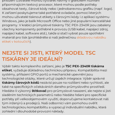
přiložen! Uživatelé mohou vytvářet návrhy v grafickém rozhraní
připomínajícím textový procesor, které mohou podle potřeby
obsahovat texty, čárové kódy nebo i jednobarevnou grafiku (např. logo).
K zařízení poskytujeme také potřebné ovladače, pomocí kterých
mohou uživatelé tisknout etikety s čárovými kódy i z aplikací systému
Windows, jako je balík Microsoft Office nebo jiné populární kancelářské
programy. V krabici průmyslové tiskárny TSC PEX-2340R jsou zabaleny
všechny komponenty potřebné k provozu (USB kabel, napájecí zdroj,
napájecí kabel, software atd.), takže si stačí vybrat pouze spotřební
materiál pro tisk (prohlédněte si naši jedinečnou
skladovou nabídku
etiket v kotoučích
).
NEJSTE SI JISTI, KTERÝ MODEL TSC
TISKÁRNY JE IDEÁLNÍ?
Výběr takto komplexního zařízení, jako je
TSC PEX-2340R tiskárna
etiket
, vyžaduje důkladnou technickou přípravu. Kompatibilita mezi
systémy, přiřazení GPIO portů a mechanické upevnění jsou
technologické otázky, které určují úspěch integrace. Výběr správné
tiskárny čárových kódů
nezávisí pouze na rozlišení nebo rychlosti, ale
také na specifických očekáváních daného průmyslového prostředí.
Hledáte-li výkonný
štítkovač
pro průmyslové nasazení, ale nejste si jisti
sladěním technických parametrů nebo hledáte řešení pro specifické
potřeby při velkoobjemovém využití, doporučujeme kontaktovat náš
tým inženýrů a prodejců. Naši odborníci vám pomohou ověřit
technologickou kompatibilitu a vypracují individuální nabídku, která
zohlední i dlouhodobé provozní náklady.