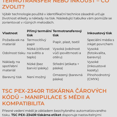
TERMOTRANSFER NEBO INKOUST – CO
ZVOLIT?
Výběr technologie použité v identifikační technice zásadně určuje
životnost etikety a náklady na tisk. Následující tabulka vám pomůže se
zorientovat v různých metodách.
Přímý termální
Termotransferový
Vlastnost
Inkoustový tisk
tisk
tisk
Požadavek na
Termocitlivý
Speciální média s
Papír, plast, textil
materiál
papír
inkjet povrchem
Nízká (citlivost
Vysoká (odolnost
Vysoká
Odolnost tisku
na světlo a
vůči povětrnosti a
(fotokvalita,
teplo)
otěru)
barevný)
Náklady na
Vysoké
Nízké (bez
Střední (etiketa +
spotřební
(inkoustové
barvicí pásky)
páska)
materiál
kazety)
Omezený (barevná
Plnohodnotný
Barevný tisk
Není možný
páska)
(CMYK)
TSC PEX-2340R TISKÁRNA ČÁROVÝCH
KÓDŮ – MANIPULACE S MÉDII A
KOMPATIBILITA
Přesné vedení médií je základem bezchybného automatizovaného
tisku.
TSC PEX-2340R tiskárna etiket
disponuje nastavitelnými