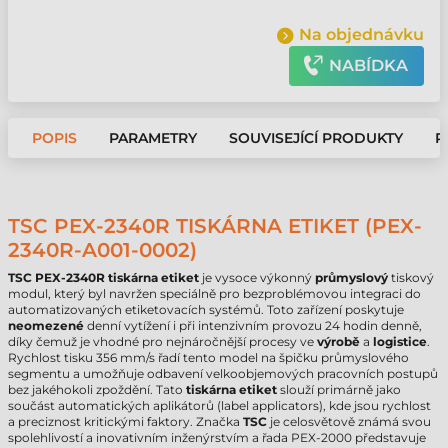
Na objednávku
NABÍDKA
POPIS
PARAMETRY
SOUVISEJÍCÍ PRODUKTY
P
TSC PEX-2340R TISKÁRNA ETIKET (PEX-
2340R-A001-0002)
TSC PEX-2340R tiskárna etiket
je vysoce výkonný
průmyslový
tiskový
modul, který byl navržen speciálně pro bezproblémovou integraci do
automatizovaných etiketovacích systémů. Toto zařízení poskytuje
neomezené
denní vytížení i při intenzivním provozu 24 hodin denně,
díky čemuž je vhodné pro nejnáročnější procesy ve
výrobě
a
logistice
.
Rychlost tisku 356 mm/s řadí tento model na špičku průmyslového
segmentu a umožňuje odbavení velkoobjemových pracovních postupů
bez jakéhokoli zpoždění. Tato
tiskárna etiket
slouží primárně jako
součást automatických aplikátorů (label applicators), kde jsou rychlost
a preciznost kritickými faktory. Značka
TSC
je celosvětově známá svou
spolehlivostí a inovativním inženýrstvím a řada PEX-2000 představuje