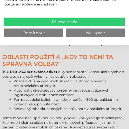
Parametr
Hodnota
používáme otevřené nastavení.
Značka
TSC
Model
PEX-2340R
Technologie
termotransferová
Přijmout vše
Rozlišení
300 dpi
Max. rychlost tisku
356 mm/s
Odmítnout
Ne, uprav
Max. šířka tisku
104 mm
Rozhraní
USB
,
RS232
,
Ethernet
Záruka
24 měsíců
(na hlavu 6 měsíců)
OBLASTI POUŽITÍ A „KDY TO NENÍ TA
SPRÁVNÁ VOLBA?“
TSC PEX-2340R tiskárna etiket
díky své robustní konstrukci a rychlosti
poskytuje nejlepší výkon v následujících oblastech:
Značení dílů na výrobních linkách v automobilovém a
elektronickém průmyslu.
Automatické etiketovací systémy ve vysoce vytížených
logistických distribučních centrech.
Farmaceutické balicí linky, kde je rozlišení 300 dpi základním
požadavkem pro čitelnost.
Sériová výroba skupinových balení v potravinářském průmyslu.
Tento model není správnou volbou, pokud úkol vyžaduje mobilní práci,
kde musí tiskárna běžet na baterii. V takových případech je nutné
zařízení z kategorie mobilních tiskáren. Rovněž stojí za zvážení stolní