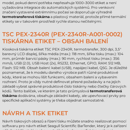
model, pokud denní potřeba nepřesahuje 1000–3000 etiket a není
vyžadována integrace do automatických systémů. Pro venkovní
značení vystavené extrémnímu počasí se doporučuje výhradně
termotransferová tiskárna
a plastový materiál, protože přímé termální
etikety se v takovém prostředí rychle stanou nečitelnými.
TSC PEX-2340R (PEX-2340R-A001-0002)
TISKÁRNA ETIKET – OBSAH BALENÍ
Kiosková tiskárna etiket TSC PEX-2340R, termotransfer, 300 dpi, 3,5"
barevný LCD displej, šířka média (max.): 118 mm, šířka tisku (max.): 104
mm, průměr barvicí pásky (max.): 90 mm, rychlost tisku (max.): 356
mm/s, USB (2.0), USB Host (2x), RS232, Ethernet, GPIO, RAM: 512 MB,
Flash: 512 MB. Obsah balení: kabel (USB), napájecí kabel, QSG. Je důležité
poznamenat, že k modelu daného výrobce patří různé produktové
kódy, které se mohou lišit funkcemi, obsahem balení a vybavením
rozhraní. Proto je vždy nutné definovat přesné požadavky a na jejich
základě vybrat správné produktové číslo tiskárny nebo čtečky čárových
kódů. Tento balíček, ve kterém je tato průmyslová
termotransferová
tiskárna
dodávána, obsahuje základní kabely, ale upevňovací prvky pro
specifické aplikační systémy je třeba objednat samostatně.
NÁVRH A TISK ETIKET
Návrh tiskových obrazů a řízení tisku můžete snadno realizovat pomocí
softwaru pro návrh etiket Seagull Scientific BarTender, který je k zařízení