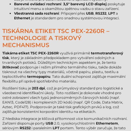
Barevné ovládací rozhraní
:
3,5" barevný LCD displej
poskytuje
intuitivní menu a okamžitou zpětnou vazbu o stavu zařízení.
Všestranná sada rozhraní
: Připojení přes
USB
,
RS232
,
LPT
a
Ethernet
je standardem pro snadnou systémovou integraci.
TISKÁRNA ETIKET TSC PEX-2260R –
TECHNOLOGIE A TISKOVÝ
MECHANISMUS
Tiskárna etiket TSC PEX-2260R
využívá primárně
termotransferový
tisk
, který je základním předpokladem pro vytváření odolných a
trvanlivých potisků. Důležitým technickým aspektem je, že tento
štítkovač
podporuje i režim přímého termálního tisku, takže dokáže
tisknout na všechny typy materiálů, včetně papíru, plastu, textilu a
teplocitlivého
termopapíru
. Tato duální schopnost zajišťuje maximální
flexibilitu při správě spotřebního materiálu.
Rozlišení tisku je
203 dpi
, což je průmyslový standard pro logistické a
všeobecné identifikační úkoly. Toto rozlišení je dokonale vhodné pro
ostré zobrazení všech typů jednorozměrných čárových kódů (např.
EAN13, Code128) i komplexních 2D kódů (např. QR Code, Data Matrix,
Aztec, PDF417). Podporován je také tisk grafických prvků a log, což
zajišťuje konzistentní korporátní identitu na etiketách.
Z hlediska integrace je klíčová přítomnost více komunikačních rozhraní.
Zařízení disponuje porty
USB
2.0, vysokorychlostním
Ethernetem
,
sériovým
RS232
i paralelním
LPT
portem. Tento výběr zaručuje, že tato