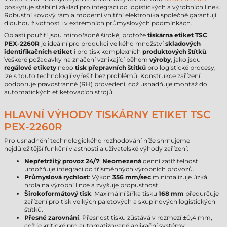
poskytuje stabilní základ pro integraci do logistických a výrobních linek.
Robustní kovový rám a moderní vnitřní elektronika společně garantují
dlouhou životnost i v extrémních průmyslových podmínkách.
Oblasti použití jsou mimořádně široké, protože
tiskárna etiket TSC
PEX-2260R
je ideální pro produkci velkého množství
skladových
identifikačních etiket
i pro tisk komplexních
produktových štítků
.
Veškeré požadavky na značení vznikající během
výroby
, jako jsou
regálové etikety
nebo
tisk přepravních štítků
pro logistické procesy,
lze s touto technologií vyřešit bez problémů. Konstrukce zařízení
podporuje pravostranné (RH) provedení, což usnadňuje montáž do
automatických etiketovacích strojů.
HLAVNÍ VÝHODY TISKÁRNY ETIKET TSC
PEX-2260R
Pro usnadnění technologického rozhodování níže shrnujeme
nejdůležitější funkční vlastnosti a uživatelské výhody zařízení:
Nepřetržitý provoz 24/7
:
Neomezená
denní zatížitelnost
umožňuje integraci do třísměnných výrobních provozů.
Průmyslová rychlost
: Výkon
356 mm/sec
minimalizuje úzká
hrdla na výrobní lince a zvyšuje propustnost.
Širokoformátový tisk
: Maximální šířka tisku
168 mm
předurčuje
zařízení pro tisk velkých paletových a skupinových logistických
štítků.
Přesné zarovnání
: Přesnost tisku zůstává v rozmezí ±0,4 mm,
což je kritické pro automatizované aplikační systémy.