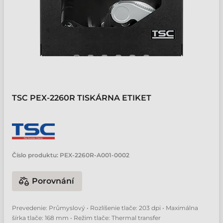
TSC PEX-2260R TISKÁRNA ETIKET
Číslo produktu:
PEX-2260R-A001-0002
Porovnání
Prevedenie: Průmyslový • Rozlíšenie tlače: 203 dpi • Maximálna
šírka tlače: 168 mm • Režim tlače: Thermal transfer