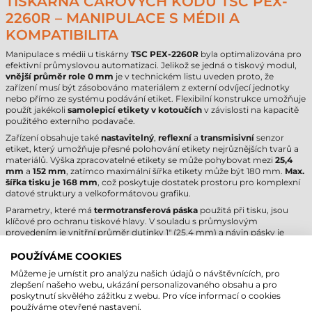
TISKÁRNA ČÁROVÝCH KÓDŮ TSC PEX-
2260R – MANIPULACE S MÉDII A
KOMPATIBILITA
Manipulace s médii u tiskárny
TSC PEX-2260R
byla optimalizována pro
efektivní průmyslovou automatizaci. Jelikož se jedná o tiskový modul,
vnější průměr role 0 mm
je v technickém listu uveden proto, že
zařízení musí být zásobováno materiálem z externí odvíjecí jednotky
nebo přímo ze systému podávání etiket. Flexibilní konstrukce umožňuje
použít jakékoli
samolepicí etikety v kotoučích
v závislosti na kapacitě
použitého externího podavače.
Zařízení obsahuje také
nastavitelný
,
reflexní
a
transmisivní
senzor
etiket, který umožňuje přesné polohování etikety nejrůznějších tvarů a
materiálů. Výška zpracovatelné etikety se může pohybovat mezi
25,4
mm
a
152 mm
, zatímco maximální šířka etikety může být 180 mm.
Max.
šířka tisku je 168 mm
, což poskytuje dostatek prostoru pro komplexní
datové struktury a velkoformátovou grafiku.
Parametry, které má
termotransferová páska
použitá při tisku, jsou
klíčové pro ochranu tiskové hlavy. V souladu s průmyslovým
provedením je vnitřní průměr dutinky 1" (25,4 mm) a návin pásky je
vnější (Ink-Out). Zásadním pravidlem je, že páska musí být minimálně o
2 mm širší než etiketa, aby se zabránilo přímému kontaktu tiskové hlavy
POUŽÍVÁME COOKIES
s nosným materiálem etikety, čímž se prodlužuje její životnost. Tato
Můžeme je umístit pro analýzu našich údajů o návštěvnících, pro
technologie zajišťuje značení odolné proti chemikáliím a
zlepšení našeho webu, ukázání personalizovaného obsahu a pro
mechanickému poškození.
poskytnutí skvělého zážitku z webu. Pro více informací o cookies
používáme otevřené nastavení.