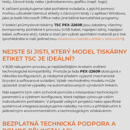
texty, čárové kódy nebo i jednobarevnou grafiku (např. logo).
K zařízení poskytujeme také potřebné ovladače, s jejichž pomocí
mohou uživatelé tisknout etikety s čárovými kódy i z aplikací Windows,
jako je balík Microsoft Office nebo jiné běžné kancelářské programy.
V krabici průmyslové tiskárny
TSC PEX-2260R
jsou zabaleny všechny
komponenty potřebné k provozu (USB kabel, napájecí zdroj, napájecí
kabel, software atd.), takže si stačí jen vybrat spotřební materiál pro tisk
(prohlédněte si naši jedinečnou
skladovou nabídku etiket v kotoučích
).
NEJSTE SI JISTI, KTERÝ MODEL TISKÁRNY
ETIKET TSC JE IDEÁLNÍ?
V B2B nákupním procesu je nejdůležitějším krokem ověření
technologické kompatibility. Protože je řada
PEX-2260R
dostupná v
několika konfiguracích, je nezbytné předem vyjasnit mechanické
lícování a softwarové ovládání. Výběr nevhodného modelu může
způsobit značné výpadky na automatizovaných výrobních linkách.
Náš expertní tým vám ochotně pomůže s interpretací technických
parametrů a výběrem konfigurace, která nejlépe vyhovuje vašim
individuálním potřebám. V případě velkých projektů nebo specifické
systémové integrace poskytujeme nabídky na míru s přihlédnutím k
jedinečným environmentálním a technologickým očekáváním.
BEZPLATNÁ TECHNICKÁ PODPORA A