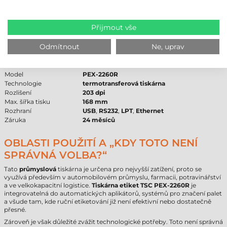
TISKÁRNA ETIKET TSC PEX-2260R –
TECHNICKÉ PARAMETRY
Přijmout vše
Následující tabulka shrnuje nejdůležitější technické údaje tiskárny
TSC
PEX-2260R
pro podporu vašeho nákupního rozhodování:
Odmítnout
Ne, uprav
Parametr
Hodnota
Značka
TSC
Model
PEX-2260R
Technologie
termotransferová tiskárna
Rozlišení
203 dpi
Max. šířka tisku
168 mm
Rozhraní
USB
,
RS232
,
LPT
,
Ethernet
Záruka
24 měsíců
OBLASTI POUŽITÍ A „KDY TOTO NENÍ
SPRÁVNÁ VOLBA?“
Tato
průmyslová
tiskárna je určena pro nejvyšší zatížení, proto se
využívá především v automobilovém průmyslu, farmacii, potravinářství
a ve velkokapacitní logistice.
Tiskárna etiket TSC PEX-2260R
je
integrovatelná do automatických aplikátorů, systémů pro značení palet
a všude tam, kde ruční etiketování již není efektivní nebo dostatečně
přesné.
Zároveň je však důležité zvážit technologické potřeby. Toto není správná