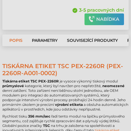
3-5 pracovných dní
NABÍDKA
POPIS
PARAMETRY
SOUVISEJÍCÍ PRODUKTY
P
TISKÁRNA ETIKET TSC PEX-2260R (PEX-
2260R-A001-0002)
Tiskárna etiket TSC PEX-2260R
je vysoce výkonný tiskový modul
průmyslové
kategorie, který byl navržen pro nepřetržité,
neomezené
denní zatížení. Toto zařízení není běžnou stolní jednotkou, ale OEM
modulem pro integraci do automatizovaných systémů, který
podporuje intenzivní výrobní procesy probíhající 24 hodin denně. Jeho
primárním úkolem je precizní
výrobní etiketa
a obsluha automatických
aplikátorů v prostředích, kde jsou odstávky nepřípustné.
Rychlost tisku
356 mm/sec
řadí tento modul na špičku průmyslového
segmentu, což zajišťuje rychlé zpracování dat a plynulý výdej štítků.
Globální pozice značky
TSC
na trhu je založena na spolehlivosti a
inovativních inženýrských řešeních, díky čemuž tato
tiskárna etiket