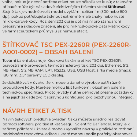
volba, pokud je denní potřeba etiket pouze několik set kusů; v takovém
případě může být nákladově efektivnějším řešením stolní
štítkovač
.
Stejně tak je vhodné zvolit model s vyšším rozlišením (300 nebo 600
dpi), pokud potřebujete tisknout extrémně malé znaky nebo husté
mikro-čárové kódy. Rozlišení 203 dpi je optimální pro standardní
přepravní a skladové značení, ale pro mikroskopické Data Matrix kódy
ve farmaceutickém průmyslu již nemusí stačit.
ŠTÍTKOVAČ TSC PEX-2260R (PEX-2260R-
A001-0002) – OBSAH BALENÍ
Tovární balení obsahuje: Kiosková tiskárna etiket TSC PEX-2260R,
pravostranné provedení, termotransferový tisk, 203 dpi, Ethernet, 512
MB Flash, 512 MB RAM, LPT, RS232, USB, USB Host, šířka média (max.):
180 mm, 3,5" barevný LCD displej.
Je důležité vzít v úvahu, že k modelu daného výrobce patří různé
produktové kódy, které se mohou lišit funkcemi, obsahem balení a
technickou specifikací. Proto je vždy nutné definovat přesné požadavky
a na jejich základě zvolit správnou konfiguraci pro bezchybnou integraci.
NÁVRH ETIKET A TISK
Návrh tiskových předloh a ovládání tisku můžete snadno realizovat
pomocí softwaru pro tisk etiket Seagull Scientific BarTender, který je k
zařízení přiložen! Uživatelé mohou vytvářet návrhy v grafickém rozhraní
podobném textovému editoru, které mohou podle potřeby obsahovat