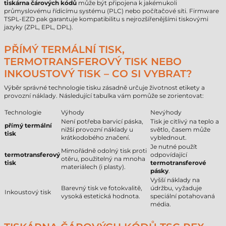
tiskárna čárových kódů
může být připojena k jakémukoli
průmyslovému řídicímu systému (PLC) nebo počítačové síti. Firmware
TSPL-EZD pak garantuje kompatibilitu s nejrozšířenějšími tiskovými
jazyky (ZPL, EPL, DPL).
PŘÍMÝ TERMÁLNÍ TISK,
TERMOTRANSFEROVÝ TISK NEBO
INKOUSTOVÝ TISK – CO SI VYBRAT?
Výběr správné technologie tisku zásadně určuje životnost etikety a
provozní náklady. Následující tabulka vám pomůže se zorientovat:
Technologie
Výhody
Nevýhody
Není potřeba barvicí páska,
Tisk je citlivý na teplo a
přímý termální
nižší provozní náklady u
světlo, časem může
tisk
krátkodobého značení.
vyblednout.
Je nutné použít
Mimořádně odolný tisk proti
termotransferový
odpovídající
otěru, použitelný na mnoha
tisk
termotransferové
materiálech (i plasty).
pásky
.
Vyšší náklady na
Barevný tisk ve fotokvalitě,
údržbu, vyžaduje
Inkoustový tisk
vysoká estetická hodnota.
speciální potahovaná
média.