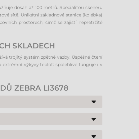
žňuje dosah až 100 metrů. Specialitou skeneru
tové sítě. Unikátní základnová stanice (kolébka)
ovních prostorech, čímž se zajistí nepřetržité
ÝCH SKLADECH
ívá trojitý systém zpětné vazby. Úspěšné čtení
a extrémní výkyvy teplot: spolehlivě funguje i v
DŮ ZEBRA LI3678
linear imager vynikajícím způsobem čte kódy z
 je ideální volbou do mrazírenských skladů v