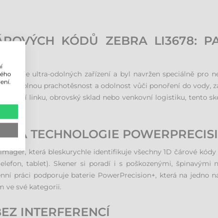
ÁROVÝCH KÓDŮ ZEBRA LI3678: P
í
tegorie ultra-odolných zařízení a byl navržen speciálně pro ne
lého
ení.
učuje úplnou prachotěsnost a odolnost vůči ponoření do vody, z
 výrobní linku, obrovský sklad nebo venkovní logistiku, tento s
TENÍ A TECHNOLOGIE POWERPRECIS
imager, která bleskurychle identifikuje všechny 1D čárové kódy 
ý telefon, tablet). Skener si poradí i s poškozenými, špinavým
enní práci podporuje baterie PowerPrecision+, která na jedno n
 ve své kategorii.
EZ INTERFERENCÍ