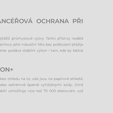
ANCÉŘOVÁ OCHRANA PŘI
jtěžší průmyslové výzvy. Tento přístroj nedělá
atímco jeho robustní tělo bez poškození přežije
kener podává stabilní výkon i tam, kde by běžná
ION+
bez ohledu na to, zda jsou na papírové etiketě,
i nebo extrémně špatně vytištěnými kódy, čímž
abití umožňuje více než 70 000 skenování, což