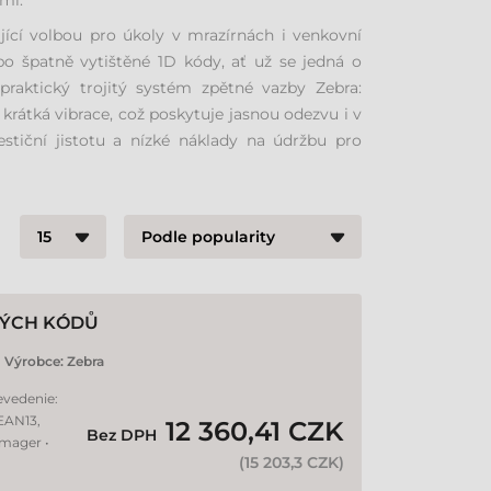
mi.
ající volbou pro úkoly v mrazírnách i venkovní
bo špatně vytištěné 1D kódy, ať už se jedná o
 praktický trojitý systém zpětné vazby Zebra:
krátká vibrace, což poskytuje jasnou odezvu i v
estiční jistotu a nízké náklady na údržbu pro
VÝCH KÓDŮ
Výrobce:
Zebra
evedenie:
 EAN13,
12 360,41 CZK
Bez DPH
Imager •
(
15 203,3 CZK
)