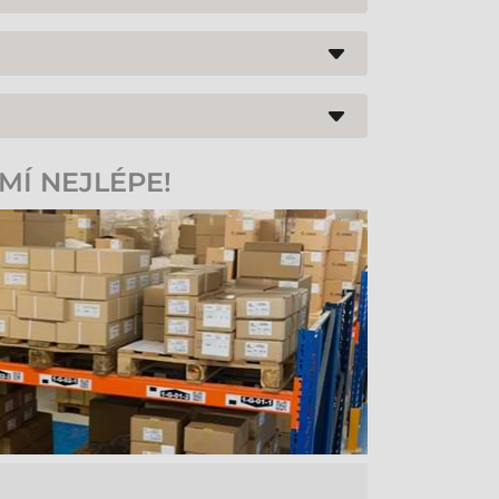
000 skenování, což bohatě postačuje na plynulé
a interferenci s lokálními bezdrátovými sítěmi,
 zvuk a informuje operátora také vibracemi, což
MÍ NEJLÉPE!