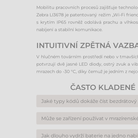
Mobilitu pracovních procesů zajišťuje techno
Zebra LI3678 je patentovaný režim „Wi-Fi friend
s krytím IP65 rovněž odolává prachu a vlhkost
nabíjení a stabilní komunikace.
INTUITIVNÍ ZPĚTNÁ VAZ
V hlučném továrním prostředí nebo v tmavších 
potvrzují dvě jasné LED diody, ostrý zvuk a vib
mrazech do -30 °C, díky čemuž je jedním z nejce
ČASTO KLADENÉ 
Jaké typy kódů dokáže číst bezdrátový
Tento model je speciálně optimalizován pro s
Může se zařízení používat v mrazírensk
tradičních papírových etiket i z displejů mobiln
Ano, přístroj byl navržen pro extrémní zatí
Jak dlouho vydrží baterie na jedno nabi
potravinářství i pro zimní práce v exteriéru.