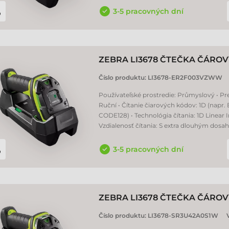
3-5 pracovných dní
ZEBRA LI3678 ČTEČKA ČÁRO
Číslo produktu:
LI3678-ER2F003VZWW
Používateľské prostredie: Průmyslový • Pr
Ruční • Čítanie čiarových kódov: 1D (napr.
CODE128) • Technológia čítania: 1D Linear 
Vzdialenosť čítania: S extra dlouhým dos
3-5 pracovných dní
ZEBRA LI3678 ČTEČKA ČÁRO
Číslo produktu:
LI3678-SR3U42A0S1W