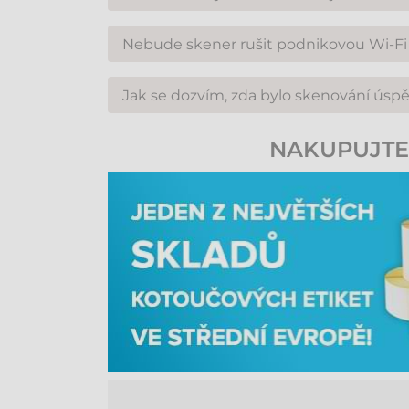
Vestavěná baterie PowerPrecision+ poskytuje v
Nebude skener rušit podnikovou Wi-Fi 
zvládnutí i několika po sobě jdoucích směn.
Ne. Unikátní režim „Wi-Fi friendly“ od společn
Jak se dozvím, zda bylo skenování úsp
takže přenos údajů zůstává vždy stabilní a rychl
Skener poskytuje trojitou zpětnou vazbu: kromě
NAKUPUJTE 
je obzvláště užitečné v hlučném průmyslovém p