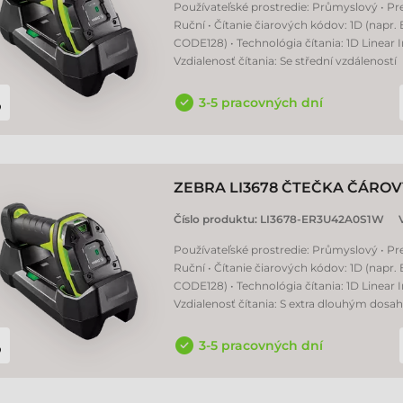
Používateľské prostredie: Průmyslový • Pr
Ruční • Čítanie čiarových kódov: 1D (napr.
CODE128) • Technológia čítania: 1D Linear 
Vzdialenosť čítania: Se střední vzdáleností
3-5 pracovných dní
ZEBRA LI3678 ČTEČKA ČÁRO
Číslo produktu:
LI3678-ER3U42A0S1W
Používateľské prostredie: Průmyslový • Pr
Ruční • Čítanie čiarových kódov: 1D (napr.
CODE128) • Technológia čítania: 1D Linear 
Vzdialenosť čítania: S extra dlouhým dos
3-5 pracovných dní