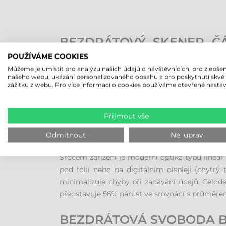
BEZDRÁTOVÝ SKENER Č
ZACHYCOVÁNÍ 1D ÚDAJŮ
POUŽÍVÁME COOKIES
Můžeme je umístit pro analýzu našich údajů o návštěvnících, pro zlepšen
Skener čárových kódů Zebra LI3678 patří do ka
našeho webu, ukázání personalizovaného obsahu a pro poskytnutí skvě
zážitku z webu. Pro více informací o cookies používáme otevřené nastav
kompromisy v oblasti odolnosti: krytí IP67 zar
pád na beton z výšky až 2,4 metru. Ať už jde o
zařízení selhala.
Přijmout vše
Odmítnout
Ne, uprav
VYNIKAJÍCÍ RYCHLOST Č
Srdcem zařízení je moderní optika typu linear 
pod fólií nebo na digitálním displeji (chytr
minimalizuje chyby při zadávání údajů. Celod
představuje 56% nárůst ve srovnání s průměrem
BEZDRÁTOVÁ SVOBODA B