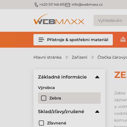
m_phone
m_email
+420 511 146 615
info@webmaxx.cz
Přístroje & spotřební materiál
Hlavní stránka
Zařízení
Čtečka čárový
ZE
Základné informácie
Výrobca
Zebra
Zebra
záznam
a vnit
Sklad/zľavy/zrušené
vodot
komuni
Zľavnené