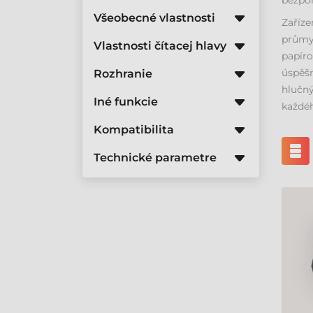
bezpor
Všeobecné vlastnosti
Zaříze
průmys
Vlastnosti čítacej hlavy
papíro
úspěšn
Rozhranie
hlučný
Iné funkcie
každéh
Kompatibilita
Technické parametre