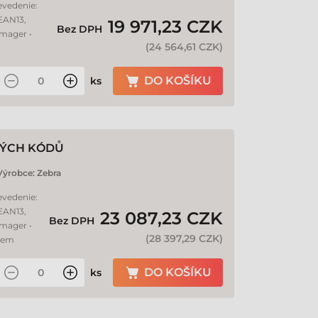
evedenie:
 EAN13,
19 971,23 CZK
Bez DPH
Imager •
(
24 564,61 CZK
)
DO KOŠÍKU
ks
VÝCH KÓDŮ
Výrobce:
Zebra
evedenie:
 EAN13,
23 087,23 CZK
Bez DPH
Imager •
(
28 397,29 CZK
)
ahem
DO KOŠÍKU
ks