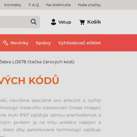
Kontakty
F.A.Q
Na stiahnutie
Naše značky
Košík
Vstup
Novinky
Správy
Vyhliadavač etikiet
Zebra LI3678 čtečka čárových kódů
OVÝCH KÓDŮ
ů, navržená speciálně pro precizní a rychlý
nologii lineárního zobrazování (linear imager)
né: krytí IP67 zajišťuje úplnou prachotěsnost a
čným prvkem je na trhu unikátní nabíjecí a
 která díky patentované technologii zajišťuje