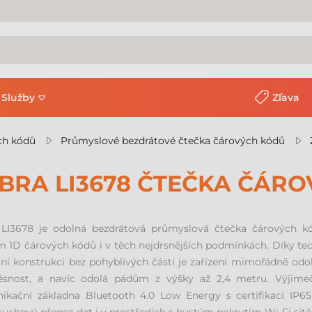
Služby
Zľava
ch kódů
Průmyslové bezdrátové čtečka čárových kódů
BRA LI3678 ČTEČKA ČÁR
 LI3678 je odolná bezdrátová průmyslová čtečka čárových kód
 1D čárových kódů i v těch nejdrsnějších podmínkách. Díky tech
řní konstrukci bez pohyblivých částí je zařízení mimořádně odol
ěsnost, a navíc odolá pádům z výšky až 2,4 metru. Výjime
kační základna Bluetooth 4.0 Low Energy s certifikací IP65,