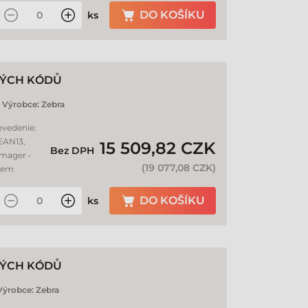
DO KOŠÍKU
ks
VÝCH KÓDŮ
Výrobce:
Zebra
evedenie:
 EAN13,
15 509,82 CZK
Bez DPH
Imager •
(
19 077,08 CZK
)
ahem
DO KOŠÍKU
ks
VÝCH KÓDŮ
Výrobce:
Zebra