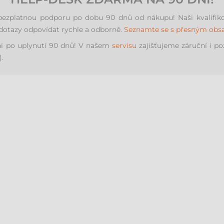
zplatnou podporu po dobu 90 dnů od nákupu! Naši kvalifikova
 dotazy odpovídat rychle a odborně.
Seznamte se s přesným ob
ni po uplynutí 90 dnů! V našem
servisu
zajišťujeme záruční i po
).