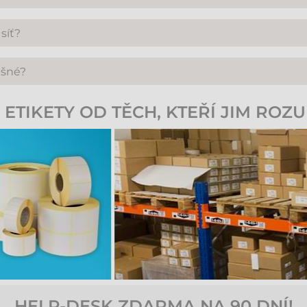
ynikající výkon: na jedno nabití můžete provést přibližně 70 
síť?
osti Zebra zajišťuje, aby komunikace přes Bluetooth nezpůsoboval
ěšné?
ý.
 světelné signalizace LED na horní straně zařízení vydává ostrý
ETIKETY OD TĚCH, KTEŘÍ JIM ROZU
rostředí.
HELP-DESK ZDARMA NA 90 DNÍ!