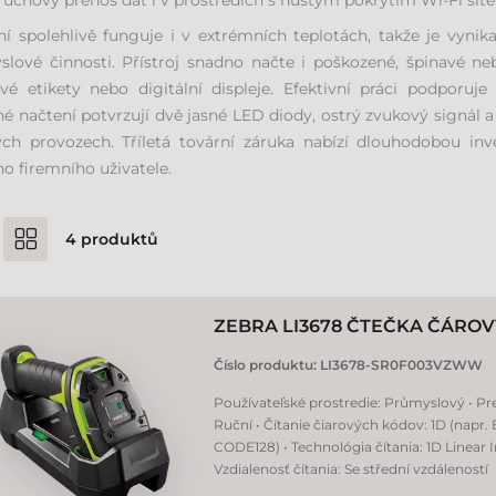
uchový přenos dat i v prostředích s hustým pokrytím Wi-Fi sítě
ní spolehlivě funguje i v extrémních teplotách, takže je vynik
lové činnosti. Přístroj snadno načte i poškozené, špinavé ne
vé etikety nebo digitální displeje. Efektivní práci podporuje
é načtení potvrzují dvě jasné LED diody, ostrý zvukový signál a 
ch provozech. Tříletá tovární záruka nabízí dlouhodobou inv
o firemního uživatele.
4
produktů
ZEBRA LI3678 ČTEČKA ČÁRO
Číslo produktu:
LI3678-SR0F003VZWW
Používateľské prostredie: Průmyslový • Pr
Ruční • Čítanie čiarových kódov: 1D (napr.
CODE128) • Technológia čítania: 1D Linear 
Vzdialenosť čítania: Se střední vzdáleností