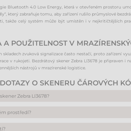
logie Bluetooth 4.0 Low Energy, která v otevřeném prostoru umo
ly“, který zabraňuje tomu, aby zařízení rušilo průmyslové bezdrá
i, takže celý systém může být umístěn i v nejkritičtějších prac
BA A POUŽITELNOST V MRAZÍRENSK
skladech zvuková signalizace často nestačí, proto zařízení využ
race v rukojeti. Bezdrátový skener Zebra LI3678 je připraven i n
nnějších nástrojů v mrazírenské logistice.
DOTAZY O SKENERU ČÁROVÝCH KÓ
 skener Zebra LI3678?
nímání 1D (jednorozměrných) čárových kódů. Díky technologii 
ém prostředí?
ích telefonů nebo tabletů.
žení a stabilně funguje i při teplotách do -30 °C. Díky tomu
tí?