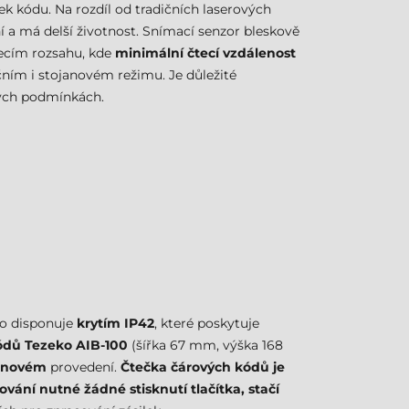
mek kódu. Na rozdíl od tradičních laserových
 a má delší životnost. Snímací senzor bleskově
ecím rozsahu, kde
minimální čtecí vzdálenost
čním i stojanovém režimu. Je důležité
lných podmínkách.
ělo disponuje
krytím IP42
, které poskytuje
ódů Tezeko AIB-100
(šířka 67 mm, výška 168
janovém
provedení.
Čtečka čárových kódů je
ování nutné žádné stisknutí tlačítka, stačí