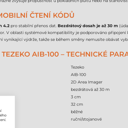
razně zvyšuje propustnost u pokladních pultů nebo na stanoviští
OBILNÍ ČTENÍ KÓDŮ
h 4.2
pro stabilní přenos dat.
Bezdrátový dosah je až 30 m
(úda
tor. V oblasti systémové kompatibility je podporováno připojen
ení vynikající výdrže, takže se během směny nemusíte obávat vybi
TEZEKO AIB-100 – TECHNICKÉ PA
Tezeko
AIB-100
2D Area Imager
bezdrátová až 30 m
3 cm
32 cm
í
běžné
lého
ruční/stojanové
ení.