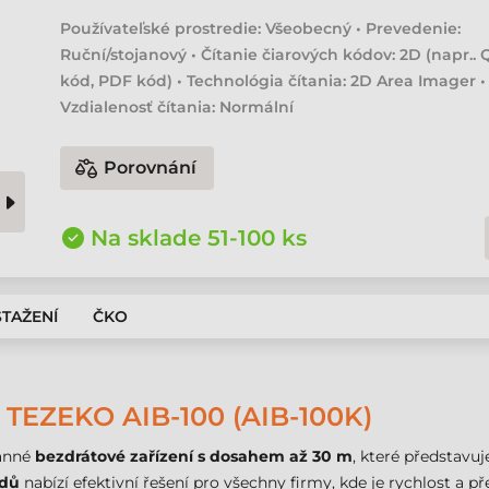
Používateľské prostredie: Všeobecný • Prevedenie:
Ruční/stojanový • Čítanie čiarových kódov: 2D (napr.. 
kód, PDF kód) • Technológia čítania: 2D Area Imager •
Vzdialenosť čítania: Normální
Porovnání
Na sklade 51-100 ks
STAŽENÍ
ČKO
EZEKO AIB-100 (AIB-100K)
ranné
bezdrátové zařízení s dosahem až 30 m
, které představu
ódů
nabízí efektivní řešení pro všechny firmy, kde je rychlost a p