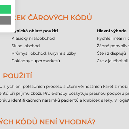
ry"!
 ČTEČEK ČÁROVÝCH KÓDŮ
Typická oblast použití
Hlavní výhoda
Klasický maloobchod
Rychlé lineární 
Sklad, obchod
Žádné pohyblivé
Průmysl, obchod, kurýrní služby
Čte i z displejů
Pokladny supermarketů
Čte z jakéhokol
I POUŽITÍ
 zrychlení pokladních procesů a čtení věrnostních karet z mobilů
mentů při příjmu zboží. Pro e-shopy poskytuje přesnou podporu p
rávu identifikačních náramků pacientů a krabiček s léky. V logis
VÝCH KÓDŮ NENÍ VHODNÁ?