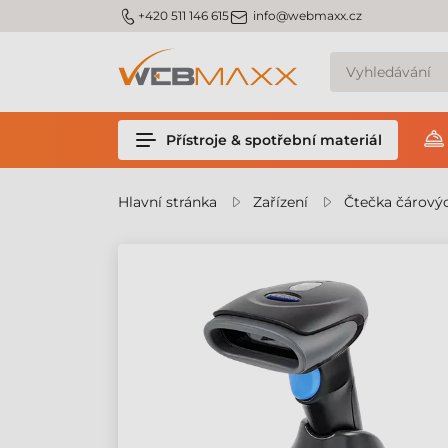
m_phone
m_email
+420 511 146 615
info@webmaxx.cz
Přístroje & spotřební materiál
Hlavní stránka
Zařízení
Čtečka čárový