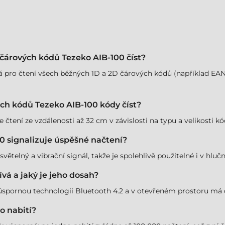
čárových kódů Tezeko AIB-100 číst?
 pro čtení všech běžných 1D a 2D čárových kódů (například EAN1
ých kódů Tezeko AIB-100 kódy číst?
tení ze vzdálenosti až 32 cm v závislosti na typu a velikosti 
0 signalizuje úspěšné načtení?
ětelný a vibrační signál, takže je spolehlivě použitelné i v hlu
vá a jaký je jeho dosah?
úspornou technologii Bluetooth 4.2 a v otevřeném prostoru má 
o nabití?