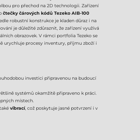
lbou pro přechod na 2D technologii. Zařízení
yp
čtečky čárových kódů Tezeko AIB-100
edle robustní konstrukce je kladen důraz i na
í je důležité zdůraznit, že zařízení využívá
álních obrazovek. V rámci portfolia Tezeko se
ě urychluje procesy inventury, příjmu zboží i
louhodobou investici připravenou na budoucí
 většině systémů okamžitě připraveno k práci.
upných místech.
 také
vibrací
, což poskytuje jasné potvrzení i v