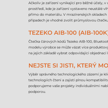
Ačkoliv je zařízení vynikající pro běžné účely
prostředí, kde je zařízení vystaveno neustálé 
přímo do materiálu. V mrazírenských skladech 
případech je vhodné zvolit průmyslovou čteč
TEZEKO AIB-100 (AIB-100
Čtečka čárových kódů Tezeko AIB-100, Bluetoot
modelu výrobce se může vázat více produktovýc
na jejich základě vybrat odpovídající objednací
NEJSTE SI JISTI, KTERÝ 
Výběr správného technologického zázemí je klí
technologiích čtení a zajistí plnou kompatibi
podporujeme vaše projekty individuálními nabíd
podporou.