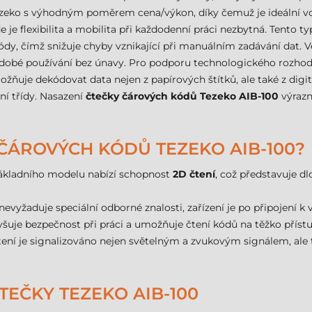
ezeko s výhodným poměrem cena/výkon, díky čemuž je ideální vo
e je flexibilita a mobilita při každodenní práci nezbytná. Tento t
dy, čímž snižuje chyby vznikající při manuálním zadávání dat. V
bé používání bez únavy. Pro podporu technologického rozhodován
ožňuje dekódovat data nejen z papírových štítků, ale také z digit
ní třídy. Nasazení
čtečky čárových kódů Tezeko AIB-100
výrazn
 ČÁROVÝCH KÓDŮ TEZEKO AIB-100?
ákladního modelu nabízí schopnost
2D čtení
, což představuje d
nevyžaduje speciální odborné znalosti, zařízení je po připojení k
šuje bezpečnost při práci a umožňuje čtení kódů na těžko příst
ní je signalizováno nejen světelným a zvukovým signálem, ale
EČKY TEZEKO AIB-100