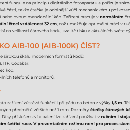
která funguje na principu digitálního fotoaparátu a pořizuje sní
vé části, takže čtečka je odolnější vůči mechanickému poškození
rní nebo dvoudimenzionální kód. Zařízení pracuje v
normálním
čt
lní čtecí vzdálenost 32 cm
, což umožňuje optimální práci v ru
isí na velikosti čárového kódu, kvalitě tisku a aktuálních světe
 AIB-100 (AIB-100K) ČÍST?
e širokou škálu moderních formátů kódů:
, ITF, Codabar.
ec kód.
ilních telefonů a monitorů.
T
oto zařízení zůstává funkční i při pádu na beton z výšky
1,5 m
. T
 pevných předmětů větších než 1 mm. Rozměry
čtečky čárových k
íky příslušenství v balení lze zařízení používat v
ručním i sto
ežim šetřící ruce. V prezentačním režimu není pro proces sken