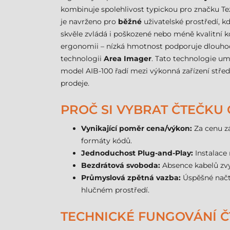
kombinuje spolehlivost typickou pro značku T
je navrženo pro
běžné
uživatelské prostředí, kd
skvěle zvládá i poškozené nebo méně kvalitní kó
ergonomii – nízká hmotnost podporuje dlouhodo
technologii
Area Imager
. Tato technologie um
model AIB-100 řadí mezi výkonná zařízení střed
prodeje.
PROČ SI VYBRAT ČTEČKU
Vynikající poměr cena/výkon:
Za cenu z
formáty kódů.
Jednoduchost Plug-and-Play:
Instalace 
Bezdrátová svoboda:
Absence kabelů zvy
Průmyslová zpětná vazba:
Úspěšné načte
hlučném prostředí.
TECHNICKÉ FUNGOVÁNÍ ČT