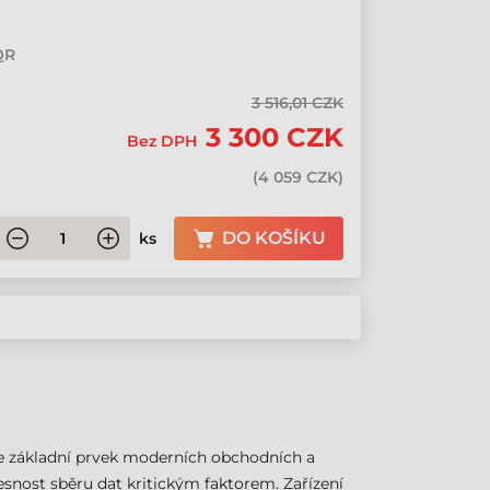
QR
3 516,01 CZK
3 300 CZK
Bez DPH
(
4 059 CZK
)
DO KOŠÍKU
ks
je základní prvek moderních obchodních a
řesnost sběru dat kritickým faktorem. Zařízení