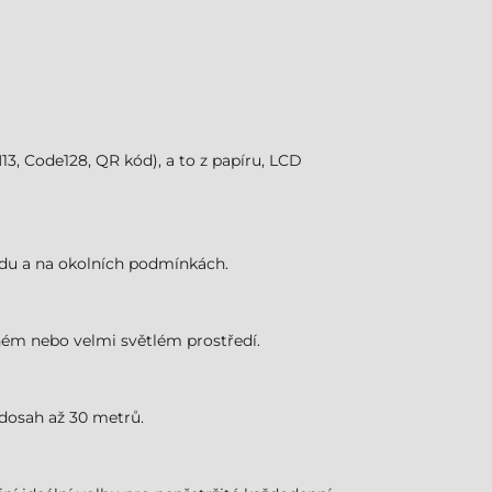
3, Code128, QR kód), a to z papíru, LCD
kódu a na okolních podmínkách.
čném nebo velmi světlém prostředí.
dosah až 30 metrů.