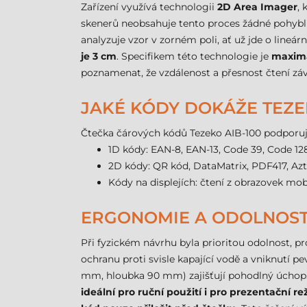
Zařízení využívá technologii
2D Area Imager
, 
skenerů neobsahuje tento proces žádné pohybli
analyzuje vzor v zorném poli, ať už jde o lineá
je 3 cm
. Specifikem této technologie je
maximá
poznamenat, že vzdálenost a přesnost čtení záv
JAKÉ KÓDY DOKÁŽE TEZEKO
Čtečka čárových kódů Tezeko AIB-100 podporuj
1D kódy: EAN-8, EAN-13, Code 39, Code 128
2D kódy: QR kód, DataMatrix, PDF417, Azt
Kódy na displejích: čtení z obrazovek mob
ERGONOMIE A ODOLNOS
Při fyzickém návrhu byla prioritou odolnost, pr
ochranu proti svisle kapající vodě a vniknutí
mm, hloubka 90 mm) zajišťují pohodlný úchop. D
ideální pro ruční použití i pro prezentační r