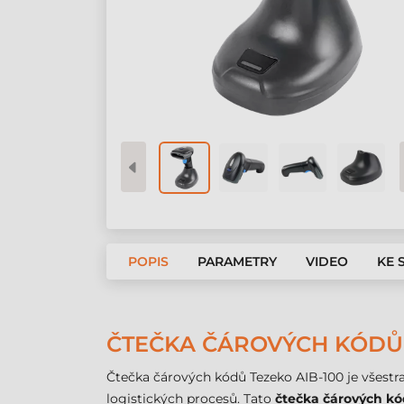
POPIS
PARAMETRY
VIDEO
KE 
ČTEČKA ČÁROVÝCH KÓDŮ T
Čtečka čárových kódů Tezeko AIB-100 je všest
logistických procesů. Tato
čtečka čárových k