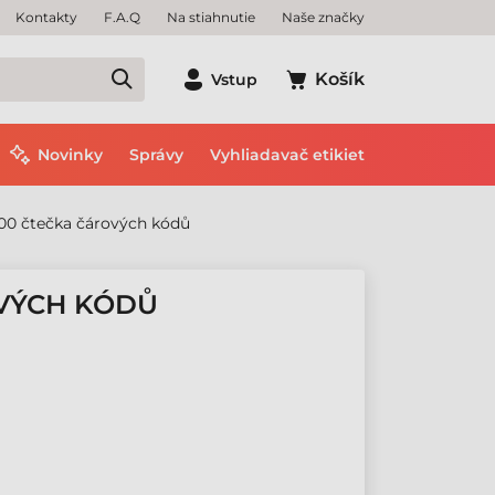
Kontakty
F.A.Q
Na stiahnutie
Naše značky
Košík
Vstup
Novinky
Správy
Vyhliadavač etikiet
100 čtečka čárových kódů
OVÝCH KÓDŮ