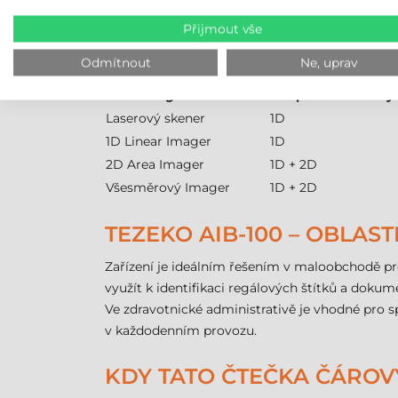
Další podrobnosti naleznete v záložce "Paramet
Přijmout vše
SROVNÁNÍ TECHNOLOGIÍ
Odmítnout
Ne, uprav
Technologie
Podporované kódy
Laserový skener
1D
1D Linear Imager
1D
2D Area Imager
1D + 2D
Všesměrový Imager
1D + 2D
TEZEKO AIB-100 – OBLAST
Zařízení je ideálním řešením v maloobchodě pro
využít k identifikaci regálových štítků a doku
Ve zdravotnické administrativě je vhodné pro sp
v každodenním provozu.
KDY TATO ČTEČKA ČÁRO