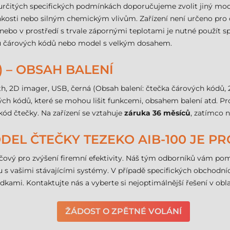
, v určitých specifických podmínkách doporučujeme zvolit jiný mo
vlhkosti nebo silným chemickým vlivům. Zařízení není určeno pro 
nebo v prostředí s trvale zápornými teplotami je nutné použít s
ku čárových kódů nebo model s velkým dosahem.
K) – OBSAH BALENÍ
h, 2D imager, USB, černá (Obsah balení: čtečka čárových kódů,
h kódů, které se mohou lišit funkcemi, obsahem balení atd. Pr
 kód čtečky. Na zařízení se vztahuje
záruka 36 měsíců
, zatímco n
MODEL ČTEČKY TEZEKO AIB-100 JE PR
čový pro zvýšení firemní efektivity. Náš tým odborníků vám pom
litu s vašimi stávajícími systémy. V případě specifických obcho
kami. Kontaktujte nás a vyberte si nejoptimálnější řešení v obla
ŽÁDOST O ZPĚTNÉ VOLÁNÍ