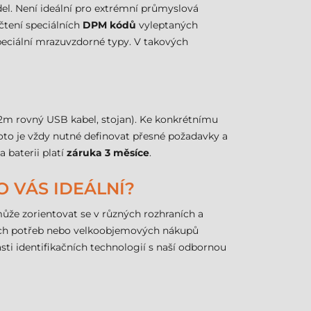
del. Není ideální pro extrémní průmyslová
čtení speciálních
DPM kódů
vyleptaných
peciální mrazuvzdorné typy. V takových
 2m rovný USB kabel, stojan). Ke konkrétnímu
oto je vždy nutné definovat přesné požadavky a
a baterii platí
záruka 3 měsíce
.
O VÁS IDEÁLNÍ?
ůže zorientovat se v různých rozhraních a
dních potřeb nebo velkoobjemových nákupů
sti identifikačních technologií s naší odbornou