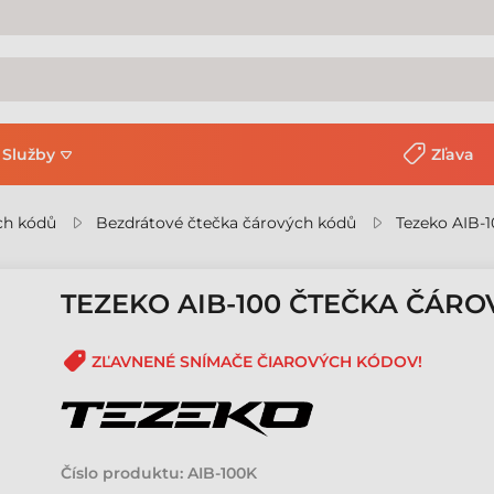
Služby
Zľava
ch kódů
Bezdrátové čtečka čárových kódů
Tezeko AIB-
TEZEKO AIB-100 ČTEČKA ČÁR
ZĽAVNENÉ SNÍMAČE ČIAROVÝCH KÓDOV!
Číslo produktu:
AIB-100K