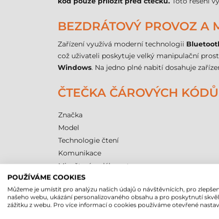
kód pouze přiložit před čtečku.
Toto řešení vý
BEZDRÁTOVÝ PROVOZ A M
Zařízení využívá moderní technologii
Bluetoot
což uživateli poskytuje velký manipulační pros
Windows
. Na jedno plné nabití dosahuje zaříz
ČTEČKA ČÁROVÝCH KÓDŮ 
Značka
Model
Technologie čtení
Komunikace
Min. čtecí vzdálenost
POUŽÍVÁME COOKIES
Max. čtecí vzdálenost
Můžeme je umístit pro analýzu našich údajů o návštěvnících, pro zlepšen
Uživatelské prostředí
našeho webu, ukázání personalizovaného obsahu a pro poskytnutí skvě
Provedení
zážitku z webu. Pro více informací o cookies používáme otevřené nastav