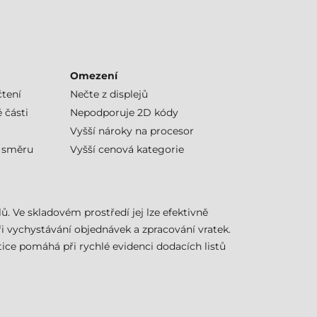
Omezení
čtení
Nečte z displejů
 části
Nepodporuje 2D kódy
Vyšší nároky na procesor
i směru
Vyšší cenová kategorie
. Ve skladovém prostředí jej lze efektivně
ři vychystávání objednávek a zpracování vratek.
tice pomáhá při rychlé evidenci dodacích listů