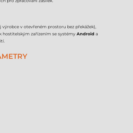
ch pro zpracování zásilek.
j výrobce v otevřeném prostoru bez překážek),
í k hostitelským zařízením se systémy
Android
a
tí.
RAMETRY