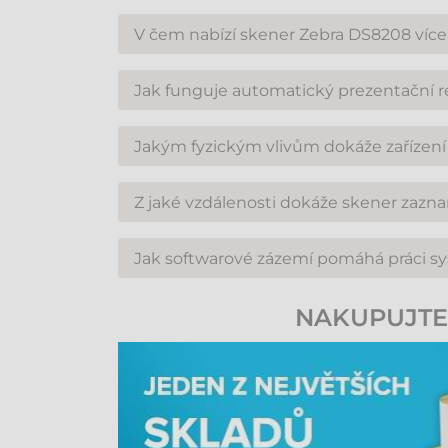
V čem nabízí skener Zebra DS8208 více 
Zebra DS8208 vyniká svým 2megapixelovým sn
Jak funguje automatický prezentační 
přečíst i kódy, které jsou poškozené, nekvalitně 
Skener Zebra DS8208 disponuje inteligentními
Jakým fyzickým vlivům dokáže zařízení
snímání pouze tehdy, když se v zorném poli o
Skener je navržen pro intenzivní každodenní pou
Z jaké vzdálenosti dokáže skener zazn
1,8 metru bez poškození.
Zebra DS8208 poskytuje ve své kategorii jedi
Jak softwarové zázemí pomáhá práci s
vyjímat z nákupního vozíku.
Pomocí softwarů Zebra 123Scan a SMS (Scanner
NAKUPUJTE 
provozu a snižuje náklady na údržbu.