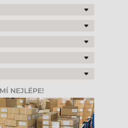
. Tato kombinace umožňuje zařízení okamžitě
. V tomto režimu infračervený senzor aktivuje
ho robustní tělo vydrží pády na beton z výšky až
e naskenovat i těžší zboží, aniž by ho museli
 na dálku. To výrazně zkracuje čas uvedení do
MÍ NEJLÉPE!