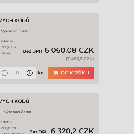
OVÝCH KÓDŮ
Výrobce:
Zebra
vedenie:
 2D (napr..
6 060,08 CZK
Bez DPH
D Area
(
7 453,9 CZK
)
DO KOŠÍKU
ks
OVÝCH KÓDŮ
Výrobce:
Zebra
vedenie:
 2D (napr..
6 320,2 CZK
Bez DPH
D Area Imager