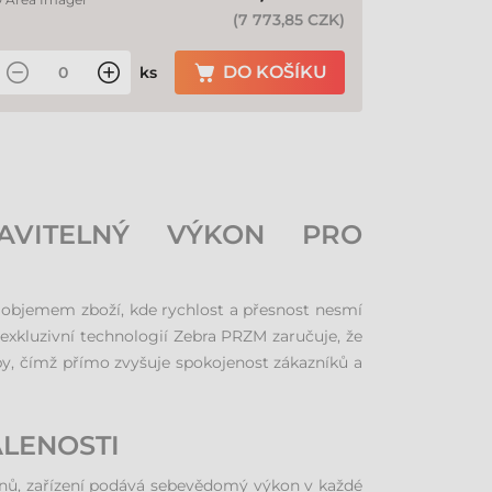
(
7 773,85 CZK
)
DO KOŠÍKU
ks
AVITELNÝ VÝKON PRO
objemem zboží, kde rychlost a přesnost nesmí
exkluzivní technologií Zebra PRZM zaručuje, že
by, čímž přímo zvyšuje spokojenost zákazníků a
ÁLENOSTI
onů, zařízení podává sebevědomý výkon v každé