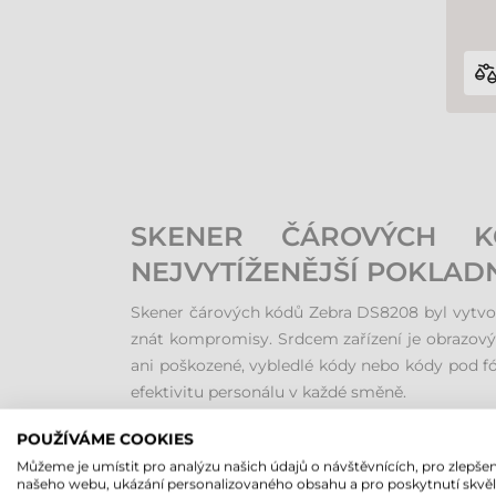
SKENER ČÁROVÝCH K
NEJVYTÍŽENĚJŠÍ POKLAD
Skener čárových kódů Zebra DS8208 byl vytvo
znát kompromisy. Srdcem zařízení je obrazový 
ani poškozené, vybledlé kódy nebo kódy pod fó
efektivitu personálu v každé směně.
POUŽÍVÁME COOKIES
INTELIGENTNÍ ZÁZNAM Ú
Můžeme je umístit pro analýzu našich údajů o návštěvnících, pro zlepšen
našeho webu, ukázání personalizovaného obsahu a pro poskytnutí skvě
Ať už jde o rozměrné zboží na dně nákupního 