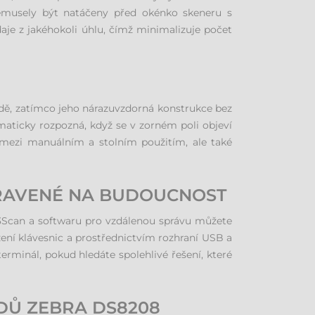
nemusely být natáčeny před okénko skeneru s
daje z jakéhokoli úhlu, čímž minimalizuje počet
odě, zatímco jeho nárazuvzdorná konstrukce bez
aticky rozpozná, když se v zorném poli objeví
í mezi manuálním a stolním použitím, ale také
RAVENÉ NA BUDOUCNOST
3Scan a softwaru pro vzdálenou správu můžete
žení klávesnic a prostřednictvím rozhraní USB a
erminál, pokud hledáte spolehlivé řešení, které
DŮ ZEBRA DS8208