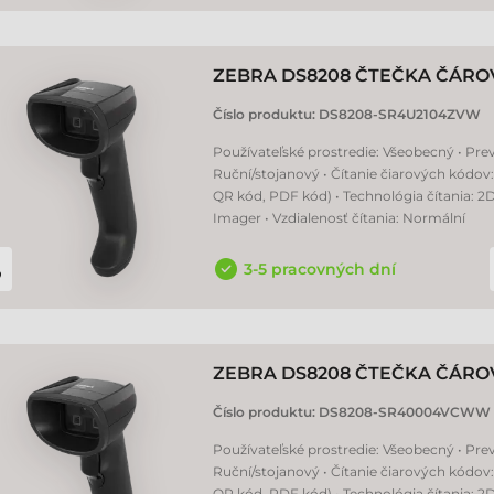
ZEBRA DS8208 ČTEČKA ČÁR
Číslo produktu:
DS8208-SR4U2104ZVW
Používateľské prostredie: Všeobecný • Pre
Ruční/stojanový • Čítanie čiarových kódov:
QR kód, PDF kód) • Technológia čítania: 2
Imager • Vzdialenosť čítania: Normální
3-5 pracovných dní
ZEBRA DS8208 ČTEČKA ČÁR
Číslo produktu:
DS8208-SR40004VCWW
Používateľské prostredie: Všeobecný • Pre
Ruční/stojanový • Čítanie čiarových kódov:
QR kód, PDF kód) • Technológia čítania: 2