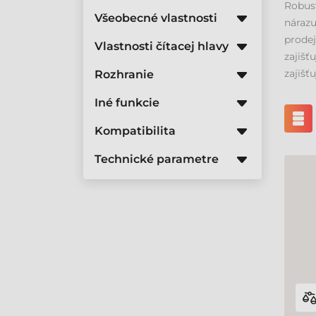
Robust
Všeobecné vlastnosti
nárazu
prode
Vlastnosti čítacej hlavy
zajišť
zajišť
Rozhranie
Iné funkcie
Kompatibilita
Technické parametre