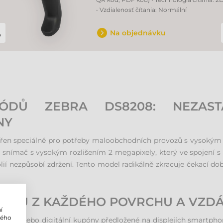
• Vzdialenosť čítania: Normální
Na objednávku
ÓDŮ ZEBRA DS8208: NEZAST
NY
řen speciálně pro potřeby maloobchodních provozů s vysokým 
snímač s vysokým rozlišením 2 megapixely, který ve spojení s 
lií nezpůsobí zdržení. Tento model radikálně zkracuje čekací do
DAJŮ Z KAŽDÉHO POVRCHU A VZD
í
lého
vozíku nebo digitální kupóny předložené na displejích smartph