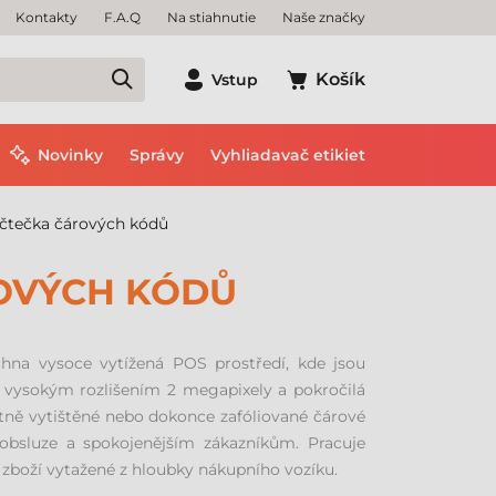
Kontakty
F.A.Q
Na stiahnutie
Naše značky
Košík
Vstup
Novinky
Správy
Vyhliadavač etikiet
čtečka čárových kódů
OVÝCH KÓDŮ
hna vysoce vytížená POS prostředí, kde jsou
 s vysokým rozlišením 2 megapixely a pokročilá
tně vytištěné nebo dokonce zafóliované čárové
 obsluze a spokojenějším zákazníkům. Pracuje
 zboží vytažené z hloubky nákupního vozíku.