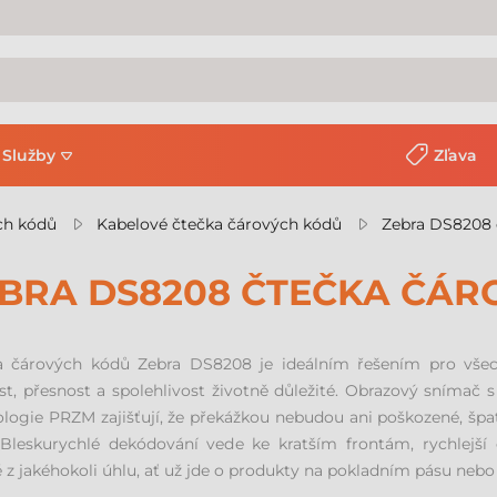
Služby
Zľava
ch kódů
Kabelové čtečka čárových kódů
Zebra DS8208 
BRA DS8208 ČTEČKA ČÁR
a čárových kódů Zebra DS8208 je ideálním řešením pro všec
st, přesnost a spolehlivost životně důležité. Obrazový snímač
logie PRZM zajišťují, že překážkou nebudou ani poškozené, špa
 Bleskurychlé dekódování vede ke kratším frontám, rychlejší
 z jakéhokoli úhlu, ať už jde o produkty na pokladním pásu nebo