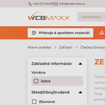
m_phone
m_email
+420 511 146 615
info@webmaxx.cz
Přístroje & spotřební materiál
Hlavní stránka
Zařízení
Čtečka čárový
ZE
Základné informácie
Výrobca
Čtečk
Zebra
rychlo
techno
Sklad/zľavy/zrušené
kódy.
přesně
Zľavnené