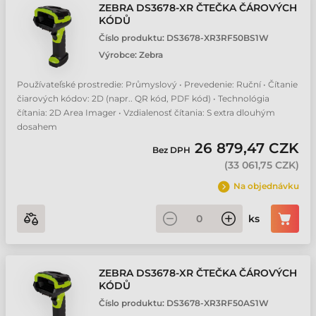
ZEBRA DS3678-XR ČTEČKA ČÁROVÝCH
KÓDŮ
Číslo produktu:
DS3678-XR3RF50BS1W
Výrobce:
Zebra
Používateľské prostredie: Průmyslový • Prevedenie: Ruční • Čítanie
čiarových kódov: 2D (napr.. QR kód, PDF kód) • Technológia
čítania: 2D Area Imager • Vzdialenosť čítania: S extra dlouhým
dosahem
26 879,47 CZK
Bez DPH
(
33 061,75 CZK
)
Na objednávku
ks
ZEBRA DS3678-XR ČTEČKA ČÁROVÝCH
KÓDŮ
Číslo produktu:
DS3678-XR3RF50AS1W