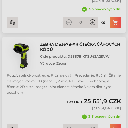
(
22 491,31 CZK
)
3-5 pracovných dní
ks
ZEBRA DS3678-XR ČTEČKA ČÁROVÝCH
KÓDŮ
Číslo produktu:
DS3678-XR3U42A2SVW
Výrobce:
Zebra
Používateľské prostredie: Průmyslový • Prevedenie: Ruční • Čítanie
čiarových kódov: 2D (napr.. QR kód, PDF kód) • Technológia
čítania: 2D Area Imager • Vzdialenosť čítania: S extra dlouhým
dosahem
25 651,9 CZK
Bez DPH
(
31 551,84 CZK
)
3-5 pracovných dní