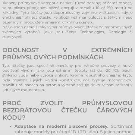
skenery průmyslové kategorie nabízejí různé dosahy, přičemž modely
se stabilním připojením běžně operují v rozsahu 10 až 150 metrů od
základny. Tyto čtečky jsou doporučovány zejména v situacích, kdy je
efektivnější přinést čtečku ke zboží než manipulovat s těžkým nebo
objemným produktem směrem k fixnímu skeneru.
Náš e-shop nabízí široký výběr průmyslových čteček od renomovaných
světových výrobců, jako jsou Zebra Technologies, Datalogic či
Honeywell.
ODOLNOST V EXTRÉMNÍCH
PRŮMYSLOVÝCH PODMÍNKÁCH
Tyto čtečky jsou speciálně navrženy pro náročné provozy a hravě
odolávají vlivům, jako jsou extrémní teploty (až do -20 °C), prach,
stříkající voda nebo vysoká vlhkost. Kromě robustního vnějšího krytu
byla posílena i jejich vnitřní konstrukce, což zvyšuje mechanickou
stabilitu při pádech na beton a výrazně snižuje riziko selhání zařízení v
kritických momentech.
PROČ ZVOLIT PRŮMYSLOVOU
BEZDRÁTOVOU ČTEČKU ČÁROVÝCH
KÓDŮ?
Adaptace na moderní pracovní procesy:
Sortiment
zahrnuje modely pro čtení 1D i 2D kódů. S jejich pomocí