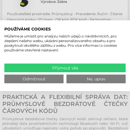
Výrobce:
Zebra
Používateľské prostredie: Průmyslový • Prevedenie: Ruční • Čítanie
čiarových kódov: 2D (napr.. QR kód, PDF kód) • Technológia
čítania: 2D Area Imager • Vzdialenosť čítania: S extra dlouhým
POUŽÍVÁME COOKIES
dosahem
Můžeme je umístit pro analýzu našich údajů o návštěvnících, pro
26 879,47 CZK
zlepšení našeho webu, ukázání personalizovaného obsahu a pro
Bez DPH
poskytnutí skvělého zážitku z webu. Pro více informací o cookies
(
33 061,75 CZK
)
používáme otevřené nastavení.
Na objednávku
Přijmout vše
ks
Odmítnout
Ne, uprav
PRAKTICKÁ A FLEXIBILNÍ SPRÁVA DAT:
PRŮMYSLOVÉ BEZDRÁTOVÉ ČTEČKY
ČÁROVÝCH KÓDŮ
Průmyslové bezdrátové čtečky čárových kódů zahrnují zařízení, která
přenášejí data prostřednictvím technologií Bluetooth nebo Wi-Fi, což
uživatelům umožňuje naprosto volný pohyb po pracovišti. Bezdrátové