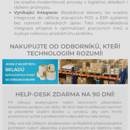
lze snadno modernizovat procesy v logistice, skladech i
těžkém průmyslu.
Vynikající integrace:
Bezdrátové skenery lze snadno
integrovat do většiny stávajících POS a ERP systémů
bez nutnosti nákladných úprav. Tato nízkonákladová
integrace přispívá k optimalizaci pracovních toků a
zvyšuje celkovou produktivitu podniku.
NAKUPUJTE OD ODBORNÍKŮ, KTEŘÍ
TECHNOLOGIÍM ROZUMÍ!
HELP-DESK ZDARMA NA 90 DNÍ!
Při nákupu poskytujeme našim koncovým zákazníkům
bezplatnou podporu po dobu 90 dnů! Naši kvalifikovaní technici
se pravidelně účastní školení u výrobců, aby vám mohli
poskytnout rychlé a profesionální odpovědi na vaše dotazy.
Díky více než 20letým zkušenostem se flexibilně přizpůsobujeme
potřebám našich zákazníků a pomáháme jim po telefonu nebo