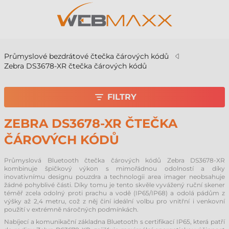
Průmyslové bezdrátové čtečka čárových kódů
Zebra DS3678-XR čtečka čárových kódů
FILTRY
ZEBRA DS3678-XR ČTEČKA
ČÁROVÝCH KÓDŮ
Průmyslová Bluetooth čtečka čárových kódů Zebra DS3678-XR
kombinuje špičkový výkon s mimořádnou odolností a díky
inovativnímu designu pouzdra a technologii area imager neobsahuje
žádné pohyblivé části. Díky tomu je tento skvěle vyvážený ruční skener
téměř zcela odolný proti prachu a vodě (IP65/IP68) a odolá pádům z
výšky až 2,4 metru, což z něj činí ideální volbu pro vnitřní i venkovní
použití v extrémně náročných podmínkách.
Nabíjecí a komunikační základna Bluetooth s certifikací IP65, která patří