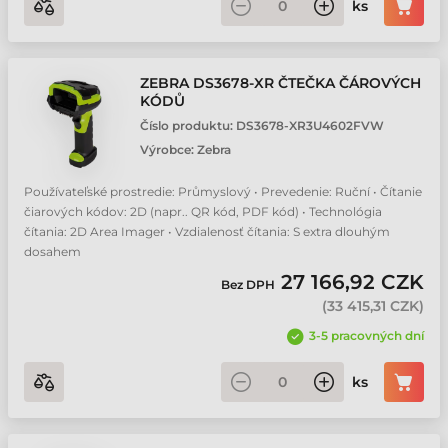
ks
ZEBRA DS3678-XR ČTEČKA ČÁROVÝCH
KÓDŮ
Číslo produktu:
DS3678-XR3U4602FVW
Výrobce:
Zebra
Používateľské prostredie: Průmyslový • Prevedenie: Ruční • Čítanie
čiarových kódov: 2D (napr.. QR kód, PDF kód) • Technológia
čítania: 2D Area Imager • Vzdialenosť čítania: S extra dlouhým
dosahem
27 166,92 CZK
Bez DPH
(
33 415,31 CZK
)
3-5 pracovných dní
ks