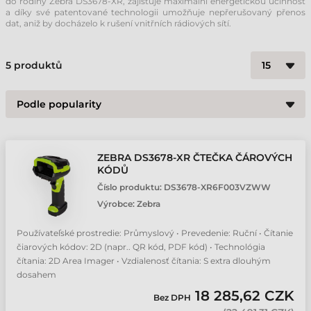
do rodiny Zebra DS3678-XR, zajišťuje maximální energetickou účinnost
a díky své patentované technologii umožňuje nepřerušovaný přenos
dat, aniž by docházelo k rušení vnitřních rádiových sítí.
5
produktů
ZEBRA DS3678-XR ČTEČKA ČÁROVÝCH
KÓDŮ
Číslo produktu:
DS3678-XR6F003VZWW
Výrobce:
Zebra
Používateľské prostredie: Průmyslový • Prevedenie: Ruční • Čítanie
čiarových kódov: 2D (napr.. QR kód, PDF kód) • Technológia
čítania: 2D Area Imager • Vzdialenosť čítania: S extra dlouhým
dosahem
18 285,62 CZK
Bez DPH