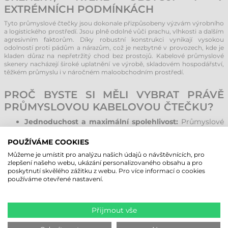
EXTRÉMNÍCH PODMÍNKÁCH
Tyto průmyslové čtečky jsou dokonale přizpůsobeny výzvám výrobního
a logistického prostředí. Jsou plně odolné vůči prachu, vlhkosti a dalším
agresivním faktorům. Díky robustní konstrukci vynikají vysokou
odolností proti pádům a nárazům, což je nezbytné v provozech, kde je
kladen důraz na nepřetržitý chod bez prostojů. Kabelové průmyslové
skenery nacházejí široké uplatnění ve výrobě, skladovém hospodářství,
těžkém průmyslu i v náročném maloobchodním prostředí.
PROČ BYSTE SI MĚLI VYBRAT PRÁVĚ
PRŮMYSLOVOU KABELOVOU ČTEČKU?
Jednoduchost a maximální spolehlivost:
Průmyslové
drátové čtečky se snadno ovládají a nevyžadují nabíjení.
Ergonomický design pro ruční použití v kombinaci s
POUŽÍVÁME COOKIES
možností umístění do stojanu zajišťuje komfort při
Můžeme je umístit pro analýzu našich údajů o návštěvnících, pro
každodenních úkolech.
zlepšení našeho webu, ukázání personalizovaného obsahu a pro
Vynikající skenovací technologie:
V závislosti na
poskytnutí skvělého zážitku z webu. Pro více informací o cookies
modelu podporují zařízení čtení tradičních 1D kódů i
používáme otevřené nastavení.
moderních 2D kódů (QR, DataMatrix), takže si každý
najde ideální přístroj pro své specifické potřeby.
Snadná integrovatelnost:
Kabelové čtečky lze
Přijmout vše
okamžitě integrovat do stávajících IT systémů (přes
USB, RS232 či PS/2) bez nutnosti nákladných investic