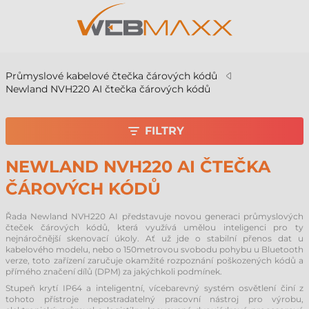
Průmyslové kabelové čtečka čárových kódů
Newland NVH220 AI čtečka čárových kódů
FILTRY
NEWLAND NVH220 AI ČTEČKA
ČÁROVÝCH KÓDŮ
Řada Newland NVH220 AI představuje novou generaci průmyslových
čteček čárových kódů, která využívá umělou inteligenci pro ty
nejnáročnější skenovací úkoly. Ať už jde o stabilní přenos dat u
kabelového modelu, nebo o 150metrovou svobodu pohybu u Bluetooth
verze, toto zařízení zaručuje okamžité rozpoznání poškozených kódů a
přímého značení dílů (DPM) za jakýchkoli podmínek.
Stupeň krytí IP64 a inteligentní, vícebarevný systém osvětlení činí z
tohoto přístroje nepostradatelný pracovní nástroj pro výrobu,