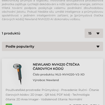
elektronický průmysl a logistiku. Inovovaná dvoujádrová procesorová
jednotka zajišťuje rychlejší dekódování a nižší spotřebu energie, zatímco
tříletá tovární podpora poskytuje vašemu podnikání dlouhodobou
obchodní jistotu. Pokud hledáte sílu umělé inteligence a průmyslovou
spolehlivost v jediném inteligentním zařízení, je [průmyslová čtečka
čárových kódů] Newland NVH220 AI dokonalou volbou.
1
produktů
NEWLAND NVH220 ČTEČKA
ČÁROVÝCH KÓDŮ
Číslo produktu:
NLS-NVH220-V2-XD
Výrobce:
Newland
Používateľské prostredie: Průmyslový • Prevedenie: Ruční • Čítanie
čiarových kódov: 2D (napr.. QR kód, PDF kód) • Technológia
čítania: 2D Area Imager • Vzdialenosť čítania: Normální