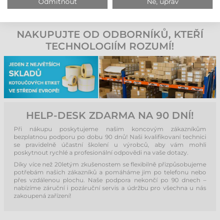
Odmítnout
Ne, uprav
do infrastruktury, což pomáhá optimalizovat pracovní
procesy a zvyšovat produktivitu.
NAKUPUJTE OD ODBORNÍKŮ, KTEŘÍ
TECHNOLOGIÍM ROZUMÍ!
HELP-DESK ZDARMA NA 90 DNÍ!
Při nákupu poskytujeme našim koncovým zákazníkům
bezplatnou podporu po dobu 90 dnů! Naši kvalifikovaní technici
se pravidelně účastní školení u výrobců, aby vám mohli
poskytnout rychlé a profesionální odpovědi na vaše dotazy.
Díky více než 20letým zkušenostem se flexibilně přizpůsobujeme
potřebám našich zákazníků a pomáháme jim po telefonu nebo
přes vzdálenou plochu. Naše podpora nekončí po 90 dnech –
nabízíme záruční i pozáruční servis a údržbu pro všechna u nás
zakoupená zařízení!