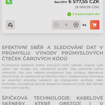
6 577,55 CZK
Bez DPH
(
8 090,39 CZK
)
3-5 pracovných dní
ks
EFEKTIVNÍ SBĚR A SLEDOVÁNÍ DAT V
PRŮMYSLU: VÝHODY PRŮMYSLOVÝCH
ČTEČEK ČÁROVÝCH KÓDŮ
Průmyslové kabelové čtečky čárových kódů nabízejí výrazně vyšší
výkon než modely pro všeobecné použití. Díky pokročilé optice
snímacích hlav jsou některé produktové řady schopny dekódovat
čárové kódy ze vzdálenosti až několika metrů. Naskenované informace
se okamžitě přenášejí kabelem do připojeného počítače nebo
terminálu, což zajišťuje plynulý, bezpečný a bleskově rychlý sběr dat bez
rizika rušení signálu.
ŠPIČKOVÁ TECHNOLOGIE: KABELOVÉ
SKENERY, KTERÉ OBSTOJÍ I V