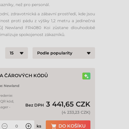
kazníky, než pro personál.
ní, zdravotnická a zábavní prostředí, kde jsou
lnost proti pádu z výšky 1,2 metru a jedinečná
kódů] Newland FR4080 Koi zůstane dlouhodobě
imalizuje spokojenost zákazníků.
KA ČÁROVÝCH KÓDŮ
e:
Newland
vedenie:
. QR kód,
3 441,65 CZK
Bez DPH
ager •
(
4 233,23 CZK
)
DO KOŠÍKU
ks