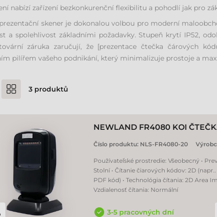
ení nabízí zařízení bezkonkurenční flexibilitu a pohodlí jak pro zá
prezentační skener je dokonalou volbou pro moderní maloobchod
st a spolehlivost základními požadavky. Stupeň krytí IP52, odo
 tovární záruka zaručují, že [prezentace čtečka čárových 
ním pilířem vašeho podnikání, který minimalizuje prostoje a max
3
produktů
NEWLAND FR4080 KOI ČTEČ
Číslo produktu:
NLS-FR4080-20
Výrobc
Používateľské prostredie: Všeobecný • Pre
Stolní • Čítanie čiarových kódov: 2D (napr.
PDF kód) • Technológia čítania: 2D Area Im
Vzdialenosť čítania: Normální
3-5 pracovných dní