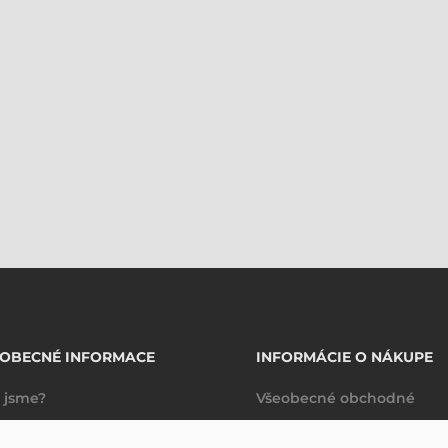
EOBECNÉ INFORMACE
INFORMÁCIE O NÁKUPE
 jsme?
Všeobecné obchodné
takty
podmienky