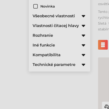
osvětl
Novinka
Tento 
Všeobecné vlastnosti
rychlo
5letá
Vlastnosti čítacej hlavy
stabil
Rozhranie
Iné funkcie
Kompatibilita
Technické parametre