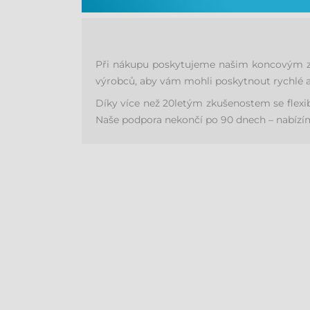
Při nákupu poskytujeme našim koncovým zák
výrobců, aby vám mohli poskytnout rychlé a
Díky více než 20letým zkušenostem se flex
Naše podpora nekončí po 90 dnech – nabízíme