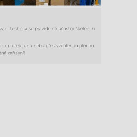
í technici se pravidelně účastní školení u
im po telefonu nebo přes vzdálenou plochu.
ná zařízení!