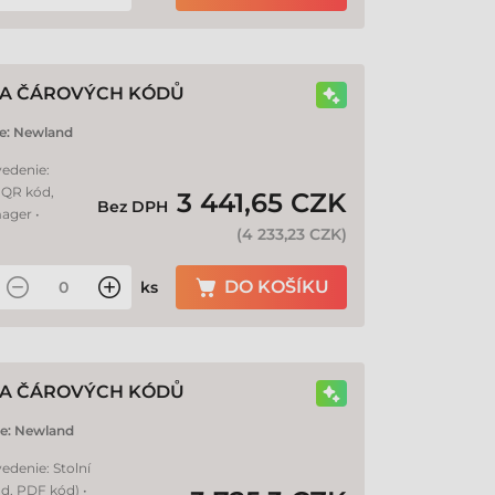
KA ČÁROVÝCH KÓDŮ
e:
Newland
vedenie:
. QR kód,
3 441,65 CZK
Bez DPH
ager •
(
4 233,23 CZK
)
DO KOŠÍKU
ks
KA ČÁROVÝCH KÓDŮ
e:
Newland
edenie: Stolní
ód, PDF kód) •