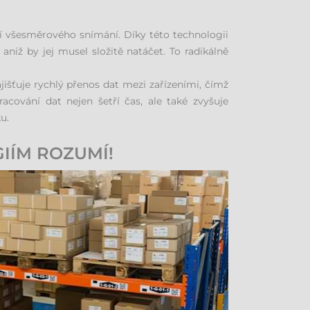
cí všesměrového snímání. Díky této technologii
iž by jej musel složitě natáčet. To radikálně
išťuje rychlý přenos dat mezi zařízeními, čímž
acování dat nejen šetří čas, ale také zvyšuje
u.
IÍM ROZUMÍ!