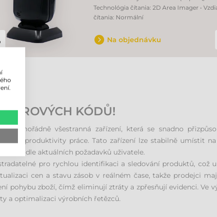
Technológia čítania: 2D Area Imager • Vzdi
čítania: Normální
Na objednávku
í
lého
ení.
Y ČÁROVÝCH KÓDŮ!
jsou mimořádně všestranná zařízení, která se snadno přizp
tivity a produktivity práce. Tato zařízení lze stabilně umístit 
ístit podle aktuálních požadavků uživatele.
tradatelné pro rychlou identifikaci a sledování produktů, což 
ualizaci cen a stavu zásob v reálném čase, takže prodejci mají 
ní pohybu zboží, čímž eliminují ztráty a zpřesňují evidenci. Ve 
ity a optimalizaci výrobních řetězců.