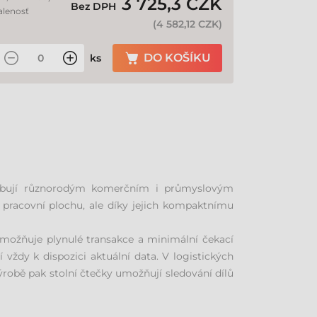
3 725,3 CZK
Bez DPH
alenosť
(
4 582,12 CZK
)
DO KOŠÍKU
ks
ůsobují různorodým komerčním i průmyslovým
na pracovní plochu, ale díky jejich kompaktnímu
umožňuje plynulé transakce a minimální čekací
vždy k dispozici aktuální data. V logistických
výrobě pak stolní čtečky umožňují sledování dílů