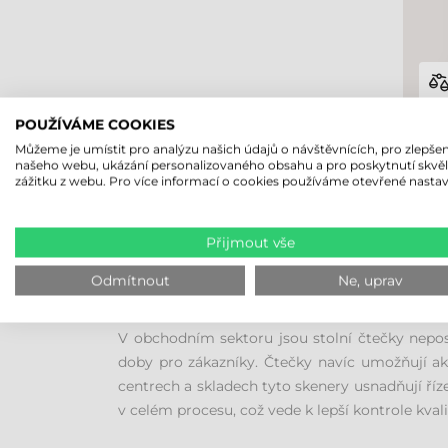
POUŽÍVÁME COOKIES
Můžeme je umístit pro analýzu našich údajů o návštěvnících, pro zlepšen
našeho webu, ukázání personalizovaného obsahu a pro poskytnutí skvě
zážitku z webu. Pro více informací o cookies používáme otevřené nastav
POZNEJTE STOLNÍ ČTEČK
Přijmout vše
Stolní (prezentace) čtečky čárových kódů 
Odmítnout
Ne, uprav
prostředím. Výrazně přispívají ke zvýšení efek
provedení je lze v případě potřeby snadno přem
V obchodním sektoru jsou stolní čtečky nepos
doby pro zákazníky. Čtečky navíc umožňují akt
centrech a skladech tyto skenery usnadňují říze
v celém procesu, což vede k lepší kontrole kval