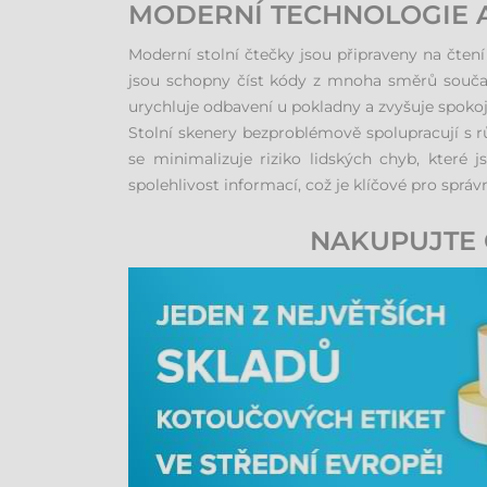
MODERNÍ TECHNOLOGIE A
Moderní stolní čtečky jsou připraveny na čten
jsou schopny číst kódy z mnoha směrů současn
urychluje odbavení u pokladny a zvyšuje spoko
Stolní skenery bezproblémově spolupracují s r
se minimalizuje riziko lidských chyb, které 
spolehlivost informací, což je klíčové pro spr
NAKUPUJTE 