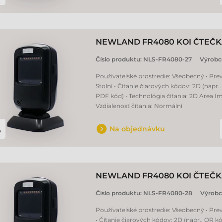
NEWLAND FR4080 KOI ČTEČ
Číslo produktu:
NLS-FR4080-27
Výrobc
Používateľské prostredie: Všeobecný • Pre
Stolní • Čítanie čiarových kódov: 2D (napr.
PDF kód) • Technológia čítania: 2D Area Im
Vzdialenosť čítania: Normální
Na objednávku
NEWLAND FR4080 KOI ČTEČ
Číslo produktu:
NLS-FR4080-28
Výrobc
Používateľské prostredie: Všeobecný • Prev
• Čítanie čiarových kódov: 2D (napr.. QR k