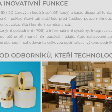
 INOVATIVNÍ FUNKCE
í 1D i 2D čárových kódů (např. QR kódy) a často disponují funk
ě – pokladníkovi tak stačí kód před čtečkou pouze mihnout, an
jenost zákazníků i komfort zaměstnanců.
ůznými pokladními (POS) a informačními systémy. Integrace zaj
jsou běžné při manuálním zadávání údajů. Automatizované zpr
ávné obchodní rozhodování a celkovou optimalizaci výkonu podnik
OD ODBORNÍKŮ, KTEŘÍ TECHNOLOG