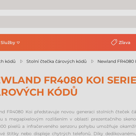
Služby
Zľava
ch kódů
Stolní čtečka čárových kódů
Newland FR4080 K
WLAND FR4080 KOI SERI
ÁROVÝCH KÓDŮ
nd FR4080 Koi představuje novou generaci stolních čteček čár
u s megapixelovým rozlišením v oblasti prezentačního sken
00 pixelů a infračerveného senzoru pohybu umožňuje okamžitý
ové štítky nebo displeje chytrých telefonů. Díky dedikovaném