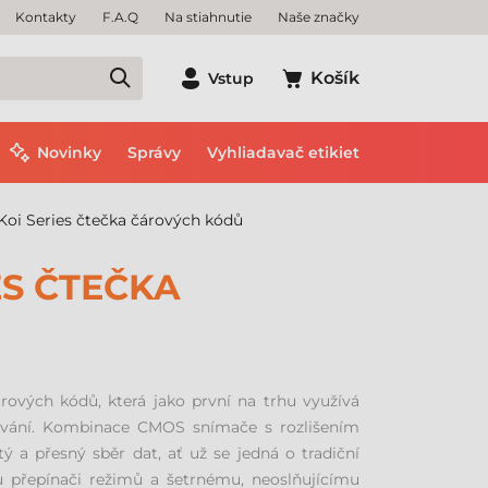
Kontakty
F.A.Q
Na stiahnutie
Naše značky
Košík
Vstup
Novinky
Správy
Vyhliadavač etikiet
oi Series čtečka čárových kódů
ES ČTEČKA
ových kódů, která jako první na trhu využívá
ování. Kombinace CMOS snímače s rozlišením
 a přesný sběr dat, ať už se jedná o tradiční
u přepínači režimů a šetrnému, neoslňujícímu