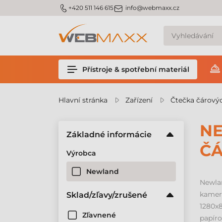
m_phone
m_email
+420 511 146 615
info@webmaxx.cz
Přístroje & spotřební materiál
Hlavní stránka
Zařízení
Čtečka čárový
NE
Základné informácie
Č
Výrobca
Newland
Newla
kamer
Sklad/zľavy/zrušené
1280x8
Zľavnené
papír