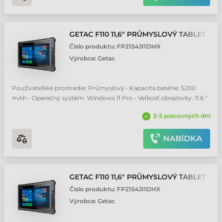
GETAC F110 11,6" PRŮMYSLOVÝ TABLET
Číslo produktu:
FP2154JI1DMX
Výrobce:
Getac
Používateľské prostredie: Průmyslový • Kapacita batérie: 5200
mAh • Operačný systém: Windows 11 Pro • Veľkosť obrazovky: 11.6 "
3-5 pracovných dní
NABÍDKA
GETAC F110 11,6" PRŮMYSLOVÝ TABLET
Číslo produktu:
FP2154JI1DHX
Výrobce:
Getac