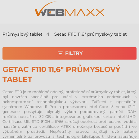
Průmyslový tablet
Getac F110 11,6" průmyslový tablet
FILTRY
GETAC F110 11,6" PRŮMYSLOVÝ
TABLET
Getac F110 je mimořádně odolný, profesionální průmyslový tablet, který
byl navržen speciálně pro práci v extrémních podmínkách s
nekompromisní technologickou výbavou. Zařízení s operačním
systémem Windows 11 Pro a procesorem Intel Core i5 nebo i7 11.
generace poskytuje plynulý výkon podporovaný pamětí RAM
rozšiřitelnou až na 32 GB a integrovanou grafickou kartou Intel UHD.
Certifikace MIL-STD-810H a IP66 zaručují odolnost proti prachu, vodě a
nárazům, zatímco certifikace ATEX umožňuje bezpečné použití i ve
výbušném prostředí. Nepřetržitý provoz zajišťují dvě baterie
vyměnitelné za provozu a technologie LifeSupport, která zabraňuje