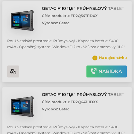
GETAC F110 11,6" PRŮMYSLOVÝ TABLET
Číslo produktu:
FP2Q54TI1DXX
Výrobce:
Getac
Používateľské prostredie: Průmyslový • Kapacita batérie: 5400
mAh • Operačný systém: Windows 11 Pro • Veľkosť obrazovky: 11.6 "
Na objednávku
NABÍDKA
GETAC F110 11,6" PRŮMYSLOVÝ TABLET
Číslo produktu:
FP2Q64TI1DXX
Výrobce:
Getac
Používateľské prostredie: Průmyslový • Kapacita batérie: 5400
mAh • Operačný systém: Windows 11 Pro • Veľkosť obrazovky: 11.6 "