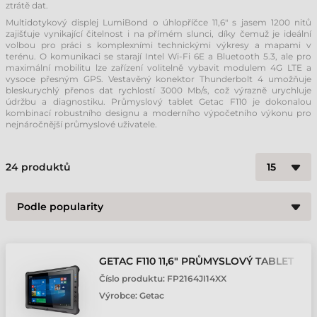
ztrátě dat.
Multidotykový displej LumiBond o úhlopříčce 11,6" s jasem 1200 nitů
zajišťuje vynikající čitelnost i na přímém slunci, díky čemuž je ideální
volbou pro práci s komplexními technickými výkresy a mapami v
terénu. O komunikaci se starají Intel Wi-Fi 6E a Bluetooth 5.3, ale pro
maximální mobilitu lze zařízení volitelně vybavit modulem 4G LTE a
vysoce přesným GPS. Vestavěný konektor Thunderbolt 4 umožňuje
bleskurychlý přenos dat rychlostí 3000 Mb/s, což výrazně urychluje
údržbu a diagnostiku. Průmyslový tablet Getac F110 je dokonalou
kombinací robustního designu a moderního výpočetního výkonu pro
nejnáročnější průmyslové uživatele.
24
produktů
GETAC F110 11,6" PRŮMYSLOVÝ TABLET
Číslo produktu:
FP2164JI14XX
Výrobce:
Getac