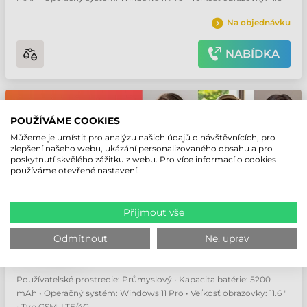
Na objednávku
NABÍDKA
POUŽÍVÁME COOKIES
Můžeme je umístit pro analýzu našich údajů o návštěvnících, pro
zlepšení našeho webu, ukázání personalizovaného obsahu a pro
poskytnutí skvělého zážitku z webu. Pro více informací o cookies
používáme otevřené nastavení.
GETAC F110 11,6" PRŮMYSLOVÝ TABLET
Přijmout vše
Číslo produktu:
FP2154TI14XX
Odmítnout
Výrobce:
Getac
Ne, uprav
Používateľské prostredie: Průmyslový • Kapacita batérie: 5200
mAh • Operačný systém: Windows 11 Pro • Veľkosť obrazovky: 11.6 "
• Typ GSM: LTE/4G