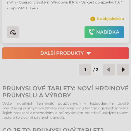
mAh • Operačný systém: Windows 11 Pro • Veľkosť obrazovky: 11.6 "
• Typ GSM: LTE/4G
Na objednávku
NABÍDKA
DALŠÍ PRODUKTY
/
2
PRŮMYSLOVÉ TABLETY: NOVÍ HRDINOVÉ
PRŮMYSLU A VÝROBY
Vedle mobilních terminálů používaných v každodenním životě
představují průmyslové tablety nejnovější vlnu technologických inovací.
Jejich nasazení v obchodním a průmyslovém prostředí každým rokem
roste, a to z velmi pádných důvodů.
CO JE TO PRŮMYSLOVÝ TABLET?