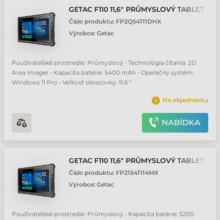
GETAC F110 11,6" PRŮMYSLOVÝ TABLET
Číslo produktu:
FP2Q54TI1DHX
Výrobce:
Getac
Používateľské prostredie: Průmyslový • Technológia čítania: 2D
Area Imager • Kapacita batérie: 5400 mAh • Operačný systém:
Windows 11 Pro • Veľkosť obrazovky: 11.6 "
Na objednávku
NABÍDKA
GETAC F110 11,6" PRŮMYSLOVÝ TABLET
Číslo produktu:
FP2154TI14MX
Výrobce:
Getac
Používateľské prostredie: Průmyslový • Kapacita batérie: 5200