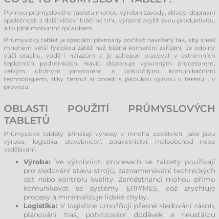
Pomocí průmyslového tabletu mohou výrobní závody, sklady, dopravní
společnosti a další klíčoví hráči na trhu výrazně zvýšit svou produktivitu,
a to plně mobilním způsobem.
Průmyslový tablet je speciální přenosný počítač navržený tak, aby snesl
mnohem větší fyzickou zátěž než běžná komerční zařízení. Je odolný
vůči prachu, vodě i nárazům a je schopen pracovat v extrémních
teplotních podmínkách. Navíc disponuje výkonným procesorem,
velkým úložným prostorem a pokročilými komunikačními
technologiemi, díky čemuž si poradí s jakoukoli výzvou v terénu i v
provozu.
OBLASTI POUŽITÍ PRŮMYSLOVÝCH
TABLETŮ
Průmyslové tablety přinášejí výhody v mnoha odvětvích, jako jsou
výroba, logistika, stavebnictví, zdravotnictví, maloobchod nebo
vzdělávání.
Výroba:
Ve výrobních procesech se tablety používají
pro sledování stavu strojů, zaznamenávání technických
dat nebo kontrolu kvality. Zaměstnanci mohou přímo
komunikovat se systémy ERP/MES, což zrychluje
procesy a minimalizuje lidské chyby.
Logistika:
V logistice umožňují přesné sledování zásob,
plánování tras, potvrzování dodávek a neustálou