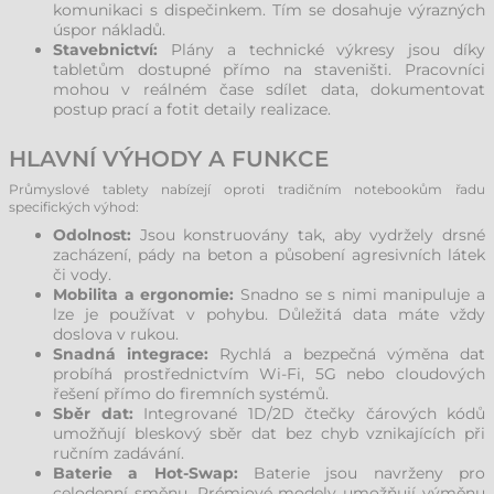
komunikaci s dispečinkem. Tím se dosahuje výrazných
úspor nákladů.
Stavebnictví:
Plány a technické výkresy jsou díky
tabletům dostupné přímo na staveništi. Pracovníci
mohou v reálném čase sdílet data, dokumentovat
postup prací a fotit detaily realizace.
HLAVNÍ VÝHODY A FUNKCE
Průmyslové tablety nabízejí oproti tradičním notebookům řadu
specifických výhod:
Odolnost:
Jsou konstruovány tak, aby vydržely drsné
zacházení, pády na beton a působení agresivních látek
či vody.
Mobilita a ergonomie:
Snadno se s nimi manipuluje a
lze je používat v pohybu. Důležitá data máte vždy
doslova v rukou.
Snadná integrace:
Rychlá a bezpečná výměna dat
probíhá prostřednictvím Wi-Fi, 5G nebo cloudových
řešení přímo do firemních systémů.
Sběr dat:
Integrované 1D/2D čtečky čárových kódů
umožňují bleskový sběr dat bez chyb vznikajících při
ručním zadávání.
Baterie a Hot-Swap:
Baterie jsou navrženy pro
celodenní směnu. Prémiové modely umožňují výměnu