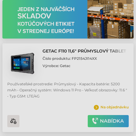
GETAC F110 11,6" PRŮMYSLOVÝ TABLET
Číslo produktu:
FP2154JI14XX
Výrobce:
Getac
Používateľské prostredie: Průmyslový • Kapacita batérie: 5200
mAh • Operačný systém: Windows 11 Pro • Veľkosť obrazovky: 11.6 "
• Typ GSM: LTE/4G
Na objednávku
NABÍDKA