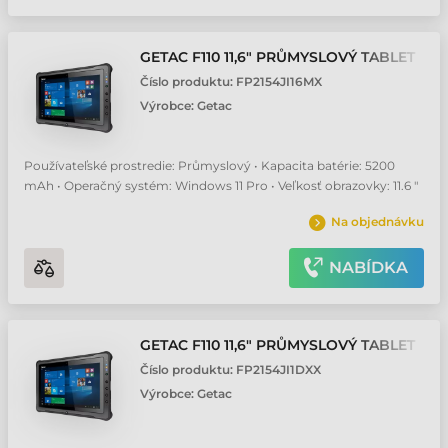
GETAC F110 11,6" PRŮMYSLOVÝ TABLET
Číslo produktu:
FP2154JI16MX
Výrobce:
Getac
Používateľské prostredie: Průmyslový • Kapacita batérie: 5200
mAh • Operačný systém: Windows 11 Pro • Veľkosť obrazovky: 11.6 "
Na objednávku
NABÍDKA
GETAC F110 11,6" PRŮMYSLOVÝ TABLET
Číslo produktu:
FP2154JI1DXX
Výrobce:
Getac