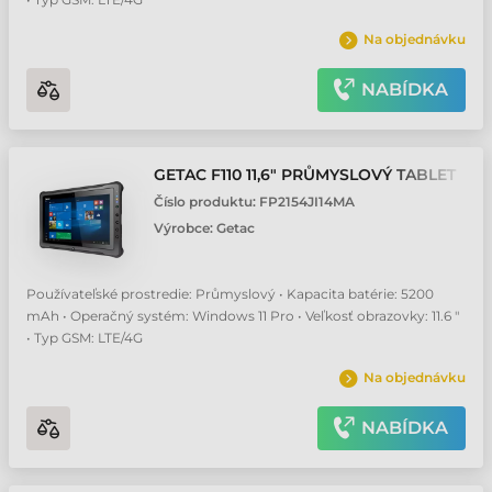
Na objednávku
NABÍDKA
GETAC F110 11,6" PRŮMYSLOVÝ TABLET
Číslo produktu:
FP2154JI14MA
Výrobce:
Getac
Používateľské prostredie: Průmyslový • Kapacita batérie: 5200
mAh • Operačný systém: Windows 11 Pro • Veľkosť obrazovky: 11.6 "
• Typ GSM: LTE/4G
Na objednávku
NABÍDKA