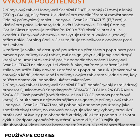
VÝKON A POUŽITELNOST
Průmyslový tablet Honeywell ScanPal EDA71 je tenký (21 mm) a lehký
(550 g / 640 g), díky čemuž je ideální pro mobilní firemní zaměstnance.
Odolný průmyslový tablet Honeywell ScanPal EDA71 7” (17,7 cm) je
ideální pro práce, kde se vyžaduje větší obrazovka. Displej Corning
Gorilla Glass disponuje rozlišením 1280 x 720 pixelů v interiéru i v
exteriéru. Dotyková obrazovka poskytuje režim rukavice a „mokrý“
režim a sklo Corning Gorilla Glass zajišťuje trvanlivost a odolnost proti
poškrábání.
K zařízení je volitelně dostupné pouzdro na přenášení s popruhem přes
rameno pro průmyslový tablet, má design „chyť a jdi (drag and drop)“,
který vám umožní okamžitě přejít z pohodlného nošení Honeywell
ScanPal EDA71 na plné využití všech funkcí, zatímco je zařízení ještě
stále v pouzdře. Díky novému otočnému popruhu na ruku je skenování
čárových kódů jednoduché i s průmyslovým tabletem v jedné ruce, kdy
můžete obrazovku pohodlně ukázat zákazníkovi.
Průmyslový tablet Honeywell ScanPal EDA71 pohání rychlý osmijádrový
procesor Qualcomm® Snapdragon™ SDM450 1,8 GHz s 2/4 GB RAM a
32/64 GB Flash pamětí (rozšiřitelnou až na 128 GB pomocí paměťové
karty). S intuitivním a nejmodernějším designem je průmyslový tablet
Honeywell ScanPal EDA71 stejně pohodlný a snadno použitelný jako
spotřebitelský tablet, no zároveň poskytuje všechny výhody produktů
profesionální kvality pro obchodně kriticky důležitou podporu a životní
cyklus. Podpora operačních systémů Android 8, 9 a 10 zajišťuje
dlouhodobou dostupnost bezpečnostních aktualizací během životnosti
vašeho produktu. Průmyslové tablety amerického výrobce jsou
dostupné se dvěma velikostmi baterie – 4000 mAh nebo 8700 mAh –
POUŽÍVÁME COOKIES
pro práci bez kompromisů!