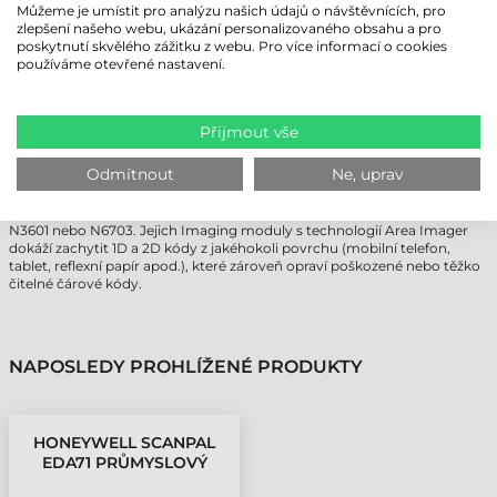
Můžeme je umístit pro analýzu našich údajů o návštěvnících, pro
Dostupnost v reálném čase a bezpečné a stabilní připojení podporuje
zlepšení našeho webu, ukázání personalizovaného obsahu a pro
bezdrátová technologie průmyslového tabletu Honeywell ScanPal
poskytnutí skvělého zážitku z webu. Pro více informací o cookies
EDA71 WLAN (802.11 a / b / g / n / ac), Bluetooth 4.2 a zároveň podporuje
používáme otevřené nastavení.
i NFC, díky čemuž je obzvlášť vhodný pro firmy pro obchodně kritické
aplikace.
Honeywell ScanPal EDA71 Industrial Tablet je vhodný pro dokumentaci
pracovních postupů na místě pomocí 13megapixelového zadního
Přijmout vše
fotoaparátu. Ačkoli smartphony a tablety na běžné použití dokáží
softwarově skenovat čárové kódy prostřednictvím svých kamer,
Odmítnout
Ne, uprav
efektivní práce s těmito zařízeními není možná, stačí si vzpomenout na
algoritmus na opravu chyb. Pro vysokorychlostní a pohodlný sběr
údajů je k dispozici volitelný modul skeneru čárových kódů Honeywell
N3601 nebo N6703. Jejich Imaging moduly s technologií Area Imager
dokáží zachytit 1D a 2D kódy z jakéhokoli povrchu (mobilní telefon,
tablet, reflexní papír apod.), které zároveň opraví poškozené nebo těžko
čitelné čárové kódy.
NAPOSLEDY PROHLÍŽENÉ PRODUKTY
HONEYWELL SCANPAL
EDA71 PRŮMYSLOVÝ
TABLET