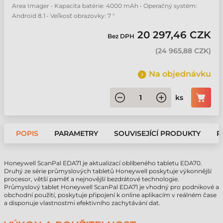
Area Imager • Kapacita batérie: 4000 mAh • Operačný systém:
Android 8.1 • Veľkosť obrazovky: 7 "
20 297,46 CZK
Bez DPH
(
24 965,88 CZK
)
Na objednávku
ks
POPIS
PARAMETRY
SOUVISEJÍCÍ PRODUKTY
P
Honeywell ScanPal EDA71 je aktualizací oblíbeného tabletu EDA70.
Druhý ze série průmyslových tabletů Honeywell poskytuje výkonnější
procesor, větší paměť a nejnovější bezdrátové technologie.
Průmyslový tablet Honeywell ScanPal EDA71 je vhodný pro podnikové a
obchodní použití, poskytuje připojení k online aplikacím v reálném čase
a disponuje vlastnostmi efektivního zachytávání dat.