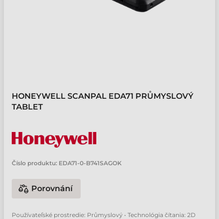
HONEYWELL SCANPAL EDA71 PRŮMYSLOVÝ
TABLET
Číslo produktu:
EDA71-0-B741SAGOK
Porovnání
Používateľské prostredie: Průmyslový • Technológia čítania: 2D