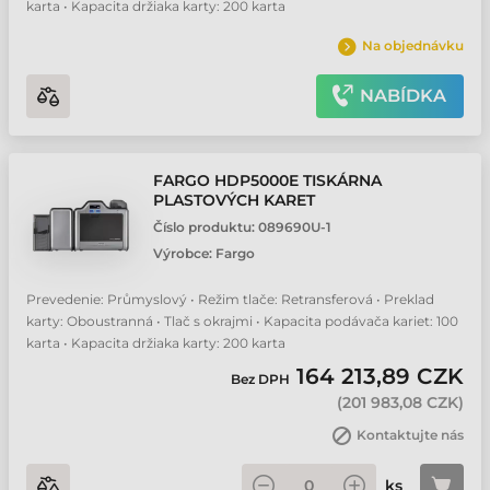
karta • Kapacita držiaka karty: 200 karta
Na objednávku
NABÍDKA
FARGO HDP5000E TISKÁRNA
PLASTOVÝCH KARET
Číslo produktu:
089690U-1
Výrobce:
Fargo
Prevedenie: Průmyslový • Režim tlače: Retransferová • Preklad
karty: Oboustranná • Tlač s okrajmi • Kapacita podávača kariet: 100
karta • Kapacita držiaka karty: 200 karta
164 213,89 CZK
Bez DPH
(
201 983,08 CZK
)
Kontaktujte nás
ks