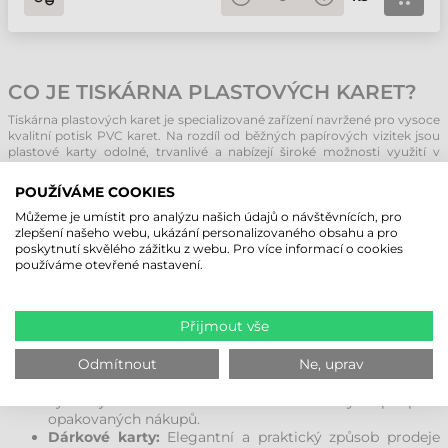
CO JE TISKÁRNA PLASTOVÝCH KARET?
Tiskárna plastových karet je specializované zařízení navržené pro vysoce
kvalitní potisk PVC karet. Na rozdíl od běžných papírových vizitek jsou
plastové karty odolné, trvanlivé a nabízejí široké možnosti využití v
mnoha odvětvích.
Tyto tiskárny umožňují firmám a organizacím vytvářet personalizované
POUŽÍVÁME COOKIES
karty přímo na místě podle aktuální potřeby. Ať už jde o věrnostní
programy, zaměstnanecké průkazy nebo dárkové karty, tiskárny
Můžeme je umístit pro analýzu našich údajů o návštěvnících, pro
plastových karet poskytují potřebnou flexibilitu, profesionalitu a kvalitu.
zlepšení našeho webu, ukázání personalizovaného obsahu a pro
poskytnutí skvělého zážitku z webu. Pro více informací o cookies
používáme otevřené nastavení.
NEJČASTĚJŠÍ VYUŽITÍ TISKÁREN
PLASTOVÝCH KARET:
Přijmout vše
Identifikační karty:
Slouží v institucích, školách nebo
firmách k bezpečné identifikaci zaměstnanců a
studentů.
Odmítnout
Ne, uprav
Věrnostní karty:
Obchody a poskytovatelé služeb je
využívají k budování vztahu se zákazníky a podpoře
opakovaných nákupů.
Dárkové karty:
Elegantní a praktický způsob prodeje