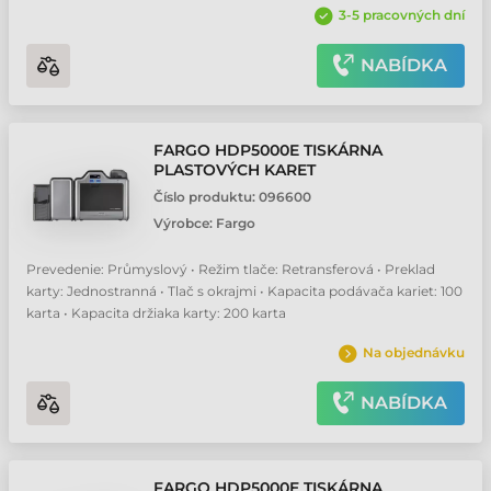
3-5 pracovných dní
NABÍDKA
FARGO HDP5000E TISKÁRNA
PLASTOVÝCH KARET
Číslo produktu:
096600
Výrobce:
Fargo
Prevedenie: Průmyslový • Režim tlače: Retransferová • Preklad
karty: Jednostranná • Tlač s okrajmi • Kapacita podávača kariet: 100
karta • Kapacita držiaka karty: 200 karta
Na objednávku
NABÍDKA
FARGO HDP5000E TISKÁRNA