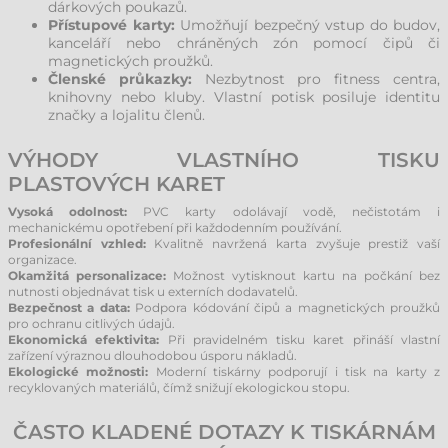
dárkových poukazů.
Přístupové karty:
Umožňují bezpečný vstup do budov,
kanceláří nebo chráněných zón pomocí čipů či
magnetických proužků.
Členské průkazky:
Nezbytnost pro fitness centra,
knihovny nebo kluby. Vlastní potisk posiluje identitu
značky a lojalitu členů.
VÝHODY VLASTNÍHO TISKU
PLASTOVÝCH KARET
Vysoká odolnost:
PVC karty odolávají vodě, nečistotám i
mechanickému opotřebení při každodenním používání.
Profesionální vzhled:
Kvalitně navržená karta zvyšuje prestiž vaší
organizace.
Okamžitá personalizace:
Možnost vytisknout kartu na počkání bez
nutnosti objednávat tisk u externích dodavatelů.
Bezpečnost a data:
Podpora kódování čipů a magnetických proužků
pro ochranu citlivých údajů.
Ekonomická efektivita:
Při pravidelném tisku karet přináší vlastní
zařízení výraznou dlouhodobou úsporu nákladů.
Ekologické možnosti:
Moderní tiskárny podporují i tisk na karty z
recyklovaných materiálů, čímž snižují ekologickou stopu.
ČASTO KLADENÉ DOTAZY K TISKÁRNÁM