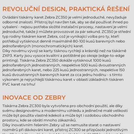
REVOLUČNÍ DESIGN, PRAKTICKÁ ŘEŠENÍ
Ovládání tiskárny karet Zebra ZC350 je velmi jednoduché, nevyžaduje
odborné znalosti. Přístroj byl navržen tak, aby se dal používat ihned po
vybalení - nejsou potřeba složité instalační procesy, nastavení je velmi
jednoduché, takže ji můžete provozovat za pár sekund. ZC350 je střední
typ rodiny tiskáren karet Zebra, což je vynikající volba pro ty, kteří
potřebují vytisknout denně maximálně 80-100 kusů barevných nebo
jednofarebných (monochromatických) karet.
Díky novému vývoji se karty tisknou rychleji a krásněji než na tiskárně
ZXP3. Karty jsou vysoce kvalitní a potištěné po okraje (edge-to-edge
printing). Tiskárna Zebra ZC350 dokáže vytisknout 1000 kusů
jednofarebných jednostranných, respektive 500 kusů dvoustranných
jednofarebných karet, nebo 225 kusů jednostranných, respektive 150
kusů dvoustranných barevných karet za cca jednu hodinu - s tímto
výkonem je nejrychlejší tiskárnou karet v oblasti základních tiskáren
PVC karet na trhu!
INOVACE OD ZEBRY
Tiskárna Zebra ZC300 byla vytvořena pro obchodní použití, ale díky
svému designovému a modernímu vzhledu a jedinečné malé velikosti
může být použita vlastně kdekoli a může být i ozdobou obchodního
prostoru, kde se obrátí mnoho zákazníků.
Díky inovativním řešením Zebry už se nemusíte starat o nastavení
rozměrů při dávkování karet, přístroj ZC300 se přizpůsobí jednotlivým