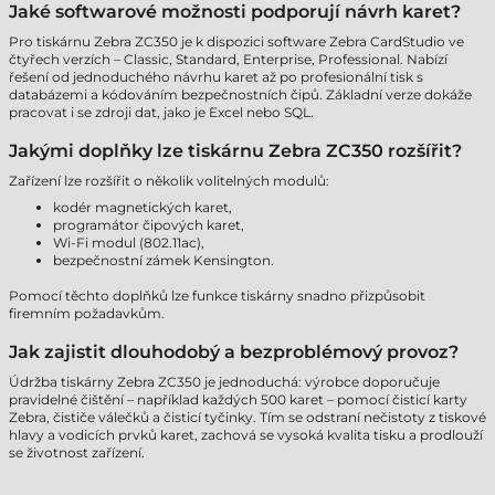
Jaké softwarové možnosti podporují návrh karet?
Pro tiskárnu Zebra ZC350 je k dispozici software Zebra CardStudio ve
čtyřech verzích – Classic, Standard, Enterprise, Professional. Nabízí
řešení od jednoduchého návrhu karet až po profesionální tisk s
databázemi a kódováním bezpečnostních čipů. Základní verze dokáže
pracovat i se zdroji dat, jako je Excel nebo SQL.
Jakými doplňky lze tiskárnu Zebra ZC350 rozšířit?
Zařízení lze rozšířit o několik volitelných modulů:
kodér magnetických karet,
programátor čipových karet,
Wi-Fi modul (802.11ac),
bezpečnostní zámek Kensington.
Pomocí těchto doplňků lze funkce tiskárny snadno přizpůsobit
firemním požadavkům.
Jak zajistit dlouhodobý a bezproblémový provoz?
Údržba tiskárny Zebra ZC350 je jednoduchá: výrobce doporučuje
pravidelné čištění – například každých 500 karet – pomocí čisticí karty
Zebra, čističe válečků a čisticí tyčinky. Tím se odstraní nečistoty z tiskové
hlavy a vodicích prvků karet, zachová se vysoká kvalita tisku a prodlouží
se životnost zařízení.