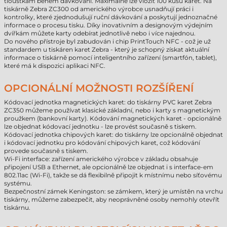
tloušťkám během dávkování. Maximálně lze vložit 100 kusů karet. Na
tiskárně Zebra ZC300 od amerického výrobce usnadňují práci i
kontrolky, které zjednodušují ruční dávkování a poskytují jednoznačné
informace o procesu tisku. Díky inovativním a designovým výdejním
dvířkám můžete karty odebírat jednotlivě nebo i více najednou.
Do nového přístroje byl zabudován i chip PrintTouch NFC - což je už
standardem u tiskáren karet Zebra - který je schopný získat aktuální
informace o tiskárně pomocí inteligentního zařízení (smartfón, tablet),
které má k dispozici aplikaci NFC.
OPCIONÁLNÍ MOŽNOSTI ROZŠÍŘENÍ
Kódovací jednotka magnetických karet: do tiskárny PVC karet Zebra
ZC350 můžeme používat klasické základní, nebo i karty s magnetickým
proužkem (bankovní karty). Kódování magnetických karet - opcionálně
lze objednat kódovací jednotku - lze provést současně s tiskem.
Kódovací jednotka chipových karet: do tiskárny lze opcionálně objednat
i kódovací jednotku pro kódování chipových karet, což kódování
provede současně s tiskem.
Wi-Fi interface: zařízení amerického výrobce v základu obsahuje
připojení USB a Ethernet, ale opcionálně lze objednat i s interface-em
802.11ac (Wi-Fi), takže se dá flexibilně připojit k místnímu nebo síťovému
systému.
Bezpečnostní zámek Keningston: se zámkem, který je umístěn na vrchu
tiskárny, můžeme zabezpečit, aby neoprávněné osoby nemohly otevřít
tiskárnu.