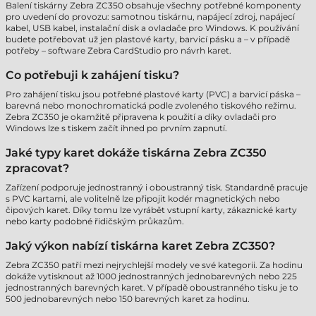
Balení tiskárny Zebra ZC350 obsahuje všechny potřebné komponenty
pro uvedení do provozu: samotnou tiskárnu, napájecí zdroj, napájecí
kabel, USB kabel, instalační disk a ovladače pro Windows. K používání
budete potřebovat už jen plastové karty, barvicí pásku a – v případě
potřeby – software Zebra CardStudio pro návrh karet.
Co potřebuji k zahájení tisku?
Pro zahájení tisku jsou potřebné plastové karty (PVC) a barvicí páska –
barevná nebo monochromatická podle zvoleného tiskového režimu.
Zebra ZC350 je okamžitě připravena k použití a díky ovladači pro
Windows lze s tiskem začít ihned po prvním zapnutí.
Jaké typy karet dokáže tiskárna Zebra ZC350
zpracovat?
Zařízení podporuje jednostranný i oboustranný tisk. Standardně pracuje
s PVC kartami, ale volitelně lze připojit kodér magnetických nebo
čipových karet. Díky tomu lze vyrábět vstupní karty, zákaznické karty
nebo karty podobné řidičským průkazům.
Jaký výkon nabízí tiskárna karet Zebra ZC350?
Zebra ZC350 patří mezi nejrychlejší modely ve své kategorii. Za hodinu
dokáže vytisknout až 1000 jednostranných jednobarevných nebo 225
jednostranných barevných karet. V případě oboustranného tisku je to
500 jednobarevných nebo 150 barevných karet za hodinu.