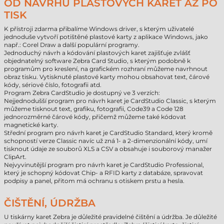
OD NÁVRHU PLASTOVÝCH KARET AŽ PO
TISK
K přístroji zdarma přibalíme Windows driver, s kterým uživatelé
jednoduše vytvoří potištěné plastové karty z aplikace Windows, jako
např.: Corel Draw a další populární programy.
Jednoduchý návrh a kódování plastových karet zajišťuje zvlášť
objednatelný software Zebra Card Studio, s kterým podobně k
programům pro kreslení, na grafickém rozhraní můžeme navrhnout
obraz tisku. Vytisknuté plastové karty mohou obsahovat text, čárové
kódy, sériové číslo, fotografii atd.
Program Zebra CardStudio je dostupný ve 3 verzích:
Nejjednodušší program pro návrh karet je CardStudio Classic, s kterým
můžeme tisknout text, grafiku, fotografii, Code39 a Code 128
jednorozměrné čárové kódy, přičemž můžeme také kódovat
magnetické karty.
Střední program pro návrh karet je CardStudio Standard, který kromě
schopností verze Classic navíc už zná 1- a 2-dimenzionální kódy, umí
tisknout údaje ze souborů XLS a CSV a obsahuje i souborový manažer
ClipArt.
Nejvyvinutější program pro návrh karet je CardStudio Professional,
který je schopný kódovat Chip- a RFID karty z databáze, spravovat
podpisy a panel, přitom má ochranu s otiskem prstu a hesla.
ČIŠTĚNÍ, ÚDRŽBA
U tiskárny karet Zebra je důležité pravidelné čištění a údržba. Je důležité