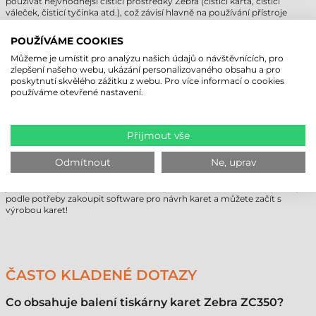
používat nejvhodnější čisticí prostředky Zebra (čisticí karta, čisticí
váleček, čisticí tyčinka atd.), což závisí hlavně na používání přístroje
(týdně/měsíčně/po 500 kartách). S pravidelným čištěním můžeme
zachovat vynikající tiskovou kvalitu a snížit riziko případného poškození
POUŽÍVÁME COOKIES
a naposledy zvýšit životnost přístroje.
Čisticí karty Zebra, které jsou namočené v alkoholu, dokážou odstranit
Můžeme je umístit pro analýzu našich údajů o návštěvnících, pro
nečistoty z tiskové hlavy a z válečku, který řídí kartu. Před procesem
zlepšení našeho webu, ukázání personalizovaného obsahu a pro
tisku čisticí váleček, který se nachází v přístroji, výborně odstraňuje
poskytnutí skvělého zážitku z webu. Pro více informací o cookies
nečistoty a prach z plastové karty. Značka Zebra kromě zmíněných
používáme otevřené nastavení.
příslušenství nabízí i tampónovou čisticí tyčinku k tiskárnám karet, s
kterou se dají vyčistit určité součásti, jako například tisková hlava nebo
řídicí válečky.
Přijmout vše
OD NÁKUPU AŽ PO TISK
Odmítnout
Ne, uprav
V krabici tiskárny Zebra ZC350 najdete vše potřebné k provozu, takže si
jen musíte vybrat spotřební materiál (plastovou kartu a barvicí pásku) a
podle potřeby zakoupit software pro návrh karet a můžete začít s
výrobou karet!
ČASTO KLADENÉ DOTAZY
Co obsahuje balení tiskárny karet Zebra ZC350?