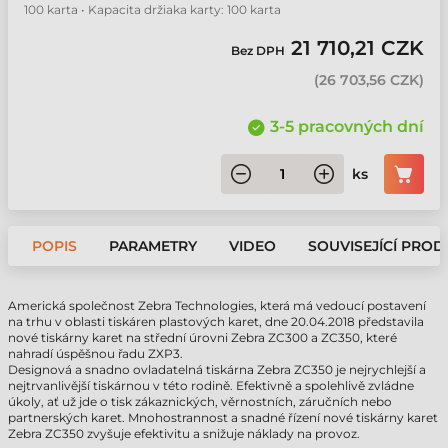
100 karta • Kapacita držiaka karty: 100 karta
21 710,21 CZK
Bez DPH
(
26 703,56 CZK
)
3-5 pracovných dní
ks
POPIS
PARAMETRY
VIDEO
SOUVISEJÍCÍ PROD
Americká společnost Zebra Technologies, která má vedoucí postavení
na trhu v oblasti tiskáren plastových karet, dne 20.04.2018 představila
nové tiskárny karet na střední úrovni Zebra ZC300 a ZC350, které
nahradí úspěšnou řadu ZXP3.
Designová a snadno ovladatelná tiskárna Zebra ZC350 je nejrychlejší a
nejtrvanlivější tiskárnou v této rodině. Efektivně a spolehlivě zvládne
úkoly, ať už jde o tisk zákaznických, věrnostních, záručních nebo
partnerských karet. Mnohostrannost a snadné řízení nové tiskárny karet
Zebra ZC350 zvyšuje efektivitu a snižuje náklady na provoz.