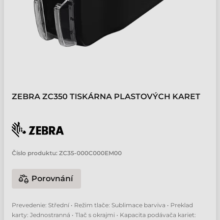
ZEBRA ZC350 TISKÁRNA PLASTOVÝCH KARET
Číslo produktu:
ZC35-000C000EM00
Porovnání
Prevedenie: Střední • Režim tlače: Sublimace barviva • Preklad
karty: Jednostranná • Tlač s okrajmi • Kapacita podávača kariet: