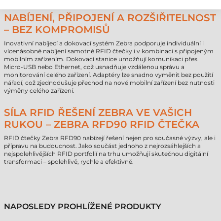
NABÍJENÍ, PŘIPOJENÍ A ROZŠIŘITELNOST
– BEZ KOMPROMISŮ
Inovativní nabíjecí a dokovací systém Zebra podporuje individuální i
vícenásobné nabíjení samotné RFID čtečky i v kombinaci s připojeným
mobilním zařízením. Dokovací stanice umožňují komunikaci přes
Micro-USB nebo Ethernet, což usnadňuje vzdálenou správu a
monitorování celého zařízení. Adaptéry lze snadno vyměnit bez použití
nářadí, což zjednodušuje přechod na nové mobilní zařízení bez nutnosti
výměny celého zařízení.
SÍLA RFID ŘEŠENÍ ZEBRA VE VAŠICH
RUKOU – ZEBRA RFD90 RFID ČTEČKA
RFID čtečky Zebra RFD90 nabízejí řešení nejen pro současné výzvy, ale i
přípravu na budoucnost. Jako součást jednoho z nejrozsáhlejších a
nejspolehlivějších RFID portfolií na trhu umožňují skutečnou digitální
transformaci – spolehlivě, rychle a efektivně.
NAPOSLEDY PROHLÍŽENÉ PRODUKTY