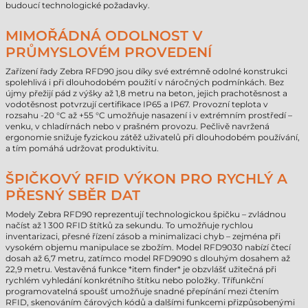
budoucí technologické požadavky.
MIMOŘÁDNÁ ODOLNOST V
PRŮMYSLOVÉM PROVEDENÍ
Zařízení řady Zebra RFD90 jsou díky své extrémně odolné konstrukci
spolehlivá i při dlouhodobém použití v náročných podmínkách. Bez
újmy přežijí pád z výšky až 1,8 metru na beton, jejich prachotěsnost a
vodotěsnost potvrzují certifikace IP65 a IP67. Provozní teplota v
rozsahu -20 °C až +55 °C umožňuje nasazení i v extrémním prostředí –
venku, v chladírnách nebo v prašném provozu. Pečlivě navržená
ergonomie snižuje fyzickou zátěž uživatelů při dlouhodobém používání,
a tím pomáhá udržovat produktivitu.
ŠPIČKOVÝ RFID VÝKON PRO RYCHLÝ A
PŘESNÝ SBĚR DAT
Modely Zebra RFD90 reprezentují technologickou špičku – zvládnou
načíst až 1 300 RFID štítků za sekundu. To umožňuje rychlou
inventarizaci, přesné řízení zásob a minimalizaci chyb – zejména při
vysokém objemu manipulace se zbožím. Model RFD9030 nabízí čtecí
dosah až 6,7 metru, zatímco model RFD9090 s dlouhým dosahem až
22,9 metru. Vestavěná funkce *item finder* je obzvlášť užitečná při
rychlém vyhledání konkrétního štítku nebo položky. Třífunkční
programovatelná spoušť umožňuje snadné přepínání mezi čtením
RFID, skenováním čárových kódů a dalšími funkcemi přizpůsobenými