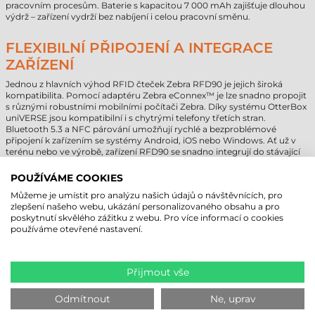
pracovním procesům. Baterie s kapacitou 7 000 mAh zajišťuje dlouhou
výdrž – zařízení vydrží bez nabíjení i celou pracovní směnu.
FLEXIBILNÍ PŘIPOJENÍ A INTEGRACE
ZAŘÍZENÍ
Jednou z hlavních výhod RFID čteček Zebra RFD90 je jejich široká
kompatibilita. Pomocí adaptéru Zebra eConnex™ je lze snadno propojit
s různými robustními mobilními počítači Zebra. Díky systému OtterBox
uniVERSE jsou kompatibilní i s chytrými telefony třetích stran.
Bluetooth 5.3 a NFC párování umožňují rychlé a bezproblémové
připojení k zařízením se systémy Android, iOS nebo Windows. Ať už v
terénu nebo ve výrobě, zařízení RFD90 se snadno integrují do stávající
digitální infrastruktury.
POUŽÍVÁME COOKIES
JEDNODUCHÁ SPRÁVA ZAŘÍZENÍ A
Můžeme je umístit pro analýzu našich údajů o návštěvnících, pro
zlepšení našeho webu, ukázání personalizovaného obsahu a pro
BUDOUCÍ PŘIPRAVENOST
poskytnutí skvělého zážitku z webu. Pro více informací o cookies
používáme otevřené nastavení.
Vestavěné připojení Wi-Fi 6 umožňuje over-the-air (OTA) aktualizace a
konfiguraci zařízení i bez připojení k mobilnímu výpočetnímu zařízení.
To je mimořádně praktické při správě většího počtu čteček, protože
výrazně snižuje nároky na IT podporu a údržbu. Konfigurace, testování a
Přijmout vše
aktualizace firmwaru je snadná díky aplikacím Zebra 123RFID Mobile a
123RFID Desktop, a to prostřednictvím Bluetooth nebo USB. SDK
balíčky navazují na stávající RFID řešení Zebra, což umožňuje rychlé
Odmítnout
Ne, uprav
nasazení nových zařízení i bez rozsáhlých úprav softwaru.