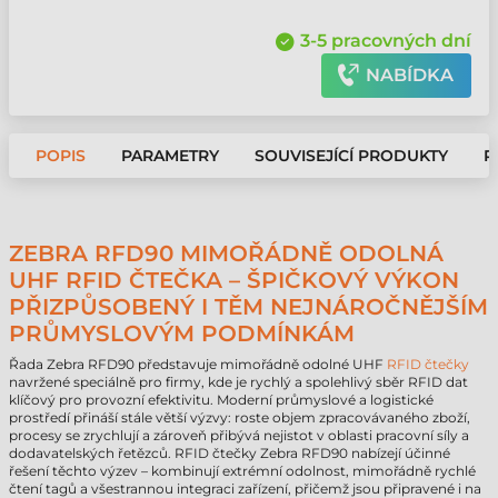
3-5 pracovných dní
NABÍDKA
POPIS
PARAMETRY
SOUVISEJÍCÍ PRODUKTY
P
ZEBRA RFD90 MIMOŘÁDNĚ ODOLNÁ
UHF RFID ČTEČKA – ŠPIČKOVÝ VÝKON
PŘIZPŮSOBENÝ I TĚM NEJNÁROČNĚJŠÍM
PRŮMYSLOVÝM PODMÍNKÁM
Řada Zebra RFD90 představuje mimořádně odolné UHF
RFID čtečky
navržené speciálně pro firmy, kde je rychlý a spolehlivý sběr RFID dat
klíčový pro provozní efektivitu. Moderní průmyslové a logistické
prostředí přináší stále větší výzvy: roste objem zpracovávaného zboží,
procesy se zrychlují a zároveň přibývá nejistot v oblasti pracovní síly a
dodavatelských řetězců. RFID čtečky Zebra RFD90 nabízejí účinné
řešení těchto výzev – kombinují extrémní odolnost, mimořádně rychlé
čtení tagů a všestrannou integraci zařízení, přičemž jsou připravené i na