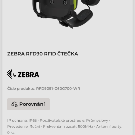
ZEBRA RFD90 RFID ČTEČKA
Číslo produktu:
RFD9091-G60G700-WR
Porovnání
IP ochrana: IP65 • Používateľské prostredie: Průmyslový •
Prevedenie: Ruční • Frekvenční rozsah: 900MHz • Anténní porty:
0 ks