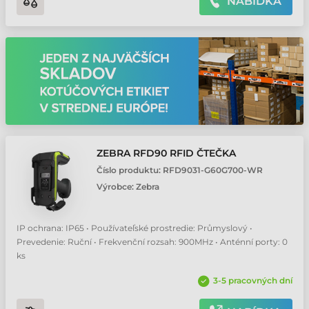
NABÍDKA
ZEBRA RFD90 RFID ČTEČKA
Číslo produktu:
RFD9031-G60G700-WR
Výrobce:
Zebra
IP ochrana: IP65 • Používateľské prostredie: Průmyslový •
Prevedenie: Ruční • Frekvenční rozsah: 900MHz • Anténní porty: 0
ks
3-5 pracovných dní