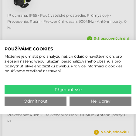
IP ochrana: IP65 • Používateľské prostredie: Průmyslový •
Prevedenie: Ruční • Frekvenční rozsah: 900MHz • Anténní porty: 0
ks
3-5 pracovných dní
POUŽÍVÁME COOKIES
NABÍDKA
Můžeme je umístit pro analýzu našich údajů o návštěvnících, pro
zlepšení našeho webu, ukázání personalizovaného obsahu a pro
poskytnutí skvělého zážitku z webu. Pro více informací o cookies
používáme otevřené nastavení.
ZEBRA RFD90 RFID ČTEČKA
Číslo produktu:
RFD9031-G30G700-WR
Přijmout vše
Výrobce:
Zebra
Odmítnout
Ne, uprav
IP ochrana: IP65 • Používateľské prostredie: Průmyslový •
Prevedenie: Ruční • Frekvenční rozsah: 900MHz • Anténní porty: 0
ks
Na objednávku