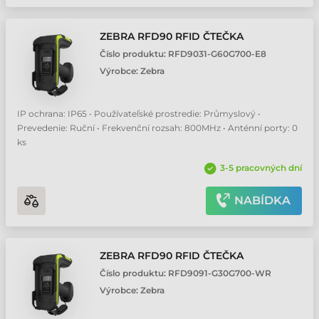
ZEBRA RFD90 RFID ČTEČKA
Číslo produktu:
RFD9031-G60G700-E8
Výrobce:
Zebra
IP ochrana: IP65 • Používateľské prostredie: Průmyslový •
Prevedenie: Ruční • Frekvenční rozsah: 800MHz • Anténní porty: 0
ks
3-5 pracovných dní
NABÍDKA
ZEBRA RFD90 RFID ČTEČKA
Číslo produktu:
RFD9091-G30G700-WR
Výrobce:
Zebra