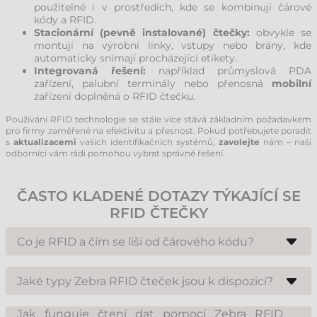
použitelné i v prostředích, kde se kombinují čárové
kódy a RFID.
Stacionární (pevně instalované) čtečky:
obvykle se
montují na výrobní linky, vstupy nebo brány, kde
automaticky snímají procházející etikety.
Integrovaná řešení:
například průmyslová PDA
zařízení, palubní terminály nebo přenosná
mobilní
zařízení doplněná o RFID čtečku.
Používání RFID technologie se stále více stává základním požadavkem
pro firmy zaměřené na efektivitu a přesnost. Pokud potřebujete poradit
s
aktualizacemi
vašich identifikačních systémů,
zavolejte
nám – naši
odborníci vám rádi pomohou vybrat správné řešení.
ČASTO KLADENÉ DOTAZY TÝKAJÍCÍ SE
RFID ČTEČKY
Co je RFID a čím se liší od čárového kódu?
RFID (radiofrekvenční identifikace) je technologie, která pomocí
rádiových vln dokáže číst a zapisovat data na speciální RFID etikety
Jaké typy Zebra RFID čteček jsou k dispozici?
(tagy), a to i na dálku, mimo zorné pole. Zebra RFID čtečky pracují s
pasivními UHF (ultra vysokofrekvenčními) štítky, což znamená, že pro
Zebra nabízí širokou škálu produktů přizpůsobených různým oblastem
jejich přečtení není nutný přímý výhled. To je obrovskou výhodou oproti
použití. Existují ruční čtečky (např. RFD40, RFD90), které lze připojit k
Jak funguje čtení dat pomocí Zebra RFID