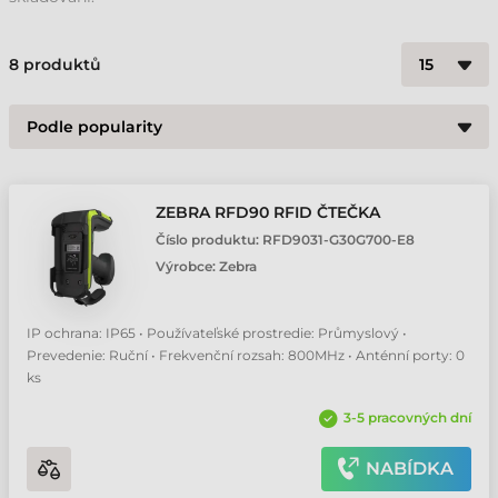
8
produktů
ZEBRA RFD90 RFID ČTEČKA
Číslo produktu:
RFD9031-G30G700-E8
Výrobce:
Zebra
IP ochrana: IP65 • Používateľské prostredie: Průmyslový •
Prevedenie: Ruční • Frekvenční rozsah: 800MHz • Anténní porty: 0
ks
3-5 pracovných dní
NABÍDKA