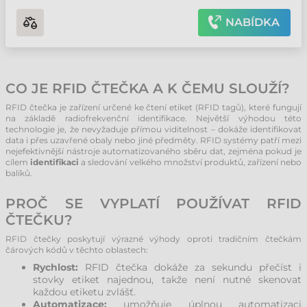
NABÍDKA
CO JE RFID ČTEČKA A K ČEMU SLOUŽÍ?
RFID čtečka je zařízení určené ke čtení etiket (RFID tagů), které fungují
na základě radiofrekvenční identifikace. Největší výhodou této
technologie je, že nevyžaduje přímou viditelnost – dokáže identifikovat
data i přes uzavřené obaly nebo jiné předměty. RFID systémy patří mezi
nejefektivnější nástroje automatizovaného sběru dat, zejména pokud je
cílem
identifikaci
a sledování velkého množství produktů, zařízení nebo
balíků.
PROČ SE VYPLATÍ POUŽÍVAT RFID
ČTEČKU?
RFID čtečky poskytují výrazné výhody oproti tradičním čtečkám
čárových kódů v těchto oblastech:
Rychlost:
RFID čtečka dokáže za sekundu přečíst i
stovky etiket najednou, takže není nutné skenovat
každou etiketu zvlášť.
Automatizace:
umožňuje úplnou automatizaci