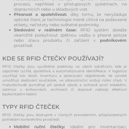
procesů, například v přístupových systémech, na
dopravnících nebo u skladových vrat.
Přesnost a spolehlivost:
díky tomu, že nevyžaduje
optické čtení, je technologie méně citlivá na poškozené
etikety, nečistoty nebo světelné podmínky.
Sledování v reálném čase:
RFID systém dokáže
okamžitě poskytnout zpětnou vazbu o přesné poloze
nebo stavu produktu či zařízení v
podnikovém
prostředí.
KDE SE RFID ČTEČKY POUŽÍVAJÍ?
RFID čtečky jsou využitelné prakticky ve všech odvětvích, kde je
zapotřebí rychlá, spolehlivá a automatizovaná identifikace. V logistice
urychlují tok zboží, inventuru a zpracování objednávek. Ve výrobě
umožňují sledování součástek, ve zdravotnictví snižují riziko chyb. V
maloobchodě pomáhají při správě zásob a ochraně proti krádežím,
zatímco v knihovnách, archivech či dopravě nabízejí efektivní
bezkontaktní řešení.
TYPY RFID ČTEČEK
RFID čtečky jsou dostupné v různých provedeních, přizpůsobených
potřebám konkrétního prostředí:
Mobilní ruční čtečky:
ideální pro inventarizaci,