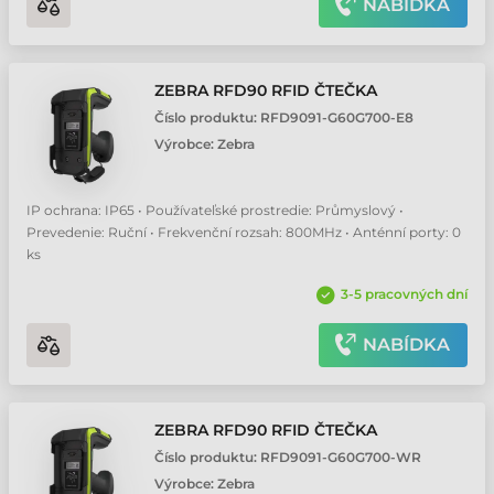
NABÍDKA
ZEBRA RFD90 RFID ČTEČKA
Číslo produktu:
RFD9091-G60G700-E8
Výrobce:
Zebra
IP ochrana: IP65 • Používateľské prostredie: Průmyslový •
Prevedenie: Ruční • Frekvenční rozsah: 800MHz • Anténní porty: 0
ks
3-5 pracovných dní
NABÍDKA
ZEBRA RFD90 RFID ČTEČKA
Číslo produktu:
RFD9091-G60G700-WR
Výrobce:
Zebra