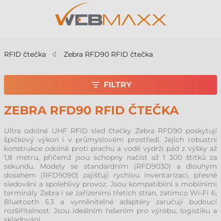
RFID čtečka
Zebra RFD90 RFID čtečka
FILTRY
ZEBRA RFD90 RFID ČTEČKA
Ultra odolné UHF RFID sled čtečky Zebra RFD90 poskytují
špičkový výkon i v průmyslovém prostředí. Jejich robustní
konstrukce odolná proti prachu a vodě vydrží pád z výšky až
1,8 metru, přičemž jsou schopny načíst až 1 300 štítků za
sekundu. Modely se standardním (RFD9030) a dlouhým
dosahem (RFD9090) zajišťují rychlou inventarizaci, přesné
sledování a spolehlivý provoz. Jsou kompatibilní s mobilními
terminály Zebra i se zařízeními třetích stran, zatímco Wi-Fi 6,
Bluetooth 5.3 a vyměnitelné adaptéry zaručují budoucí
rozšiřitelnost. Jsou ideálním řešením pro výrobu, logistiku a
skladování.