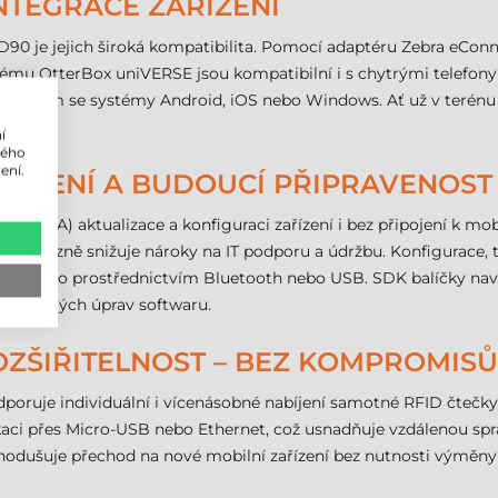
INTEGRACE ZAŘÍZENÍ
90 je jejich široká kompatibilita. Pomocí adaptéru Zebra eConn
ému OtterBox uniVERSE jsou kompatibilní i s chytrými telefony 
ařízením se systémy Android, iOS nebo Windows. Ať už v terénu
í
lého
ení.
ŘÍZENÍ A BUDOUCÍ PŘIPRAVENOST
air (OTA) aktualizace a konfiguraci zařízení i bez připojení k 
ože výrazně snižuje nároky na IT podporu a údržbu. Konfigurace, 
op, a to prostřednictvím Bluetooth nebo USB. SDK balíčky navaz
 rozsáhlých úprav softwaru.
ROZŠIŘITELNOST – BEZ KOMPROMISŮ
odporuje individuální i vícenásobné nabíjení samotné RFID čteč
ci přes Micro-USB nebo Ethernet, což usnadňuje vzdálenou sprá
dnodušuje přechod na nové mobilní zařízení bez nutnosti výměny 