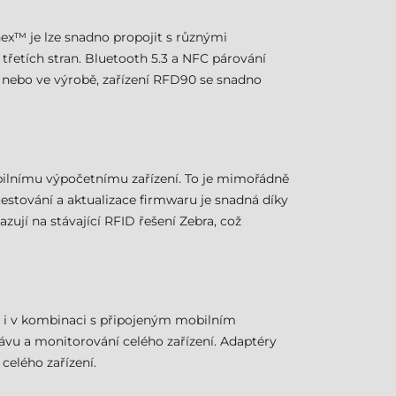
ex™ je lze snadno propojit s různými
třetích stran. Bluetooth 5.3 a NFC párování
 nebo ve výrobě, zařízení RFD90 se snadno
mobilnímu výpočetnímu zařízení. To je mimořádně
testování a aktualizace firmwaru je snadná díky
ují na stávající RFID řešení Zebra, což
ky i v kombinaci s připojeným mobilním
vu a monitorování celého zařízení. Adaptéry
celého zařízení.