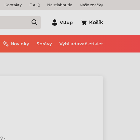
Kontakty
F.A.Q
Na stiahnutie
Naše značky
Košík
Vstup
Novinky
Správy
Vyhliadavač etikiet
ý •