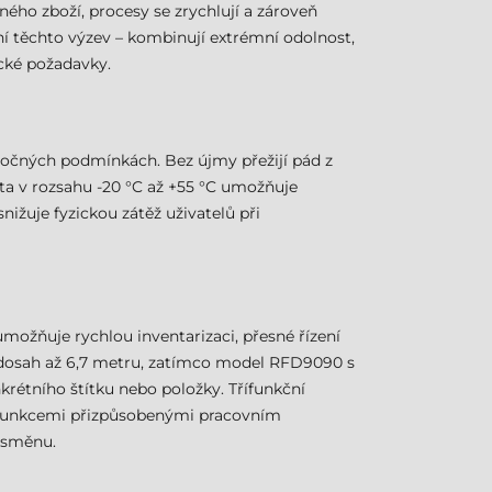
ného zboží, procesy se zrychlují a zároveň
ení těchto výzev – kombinují extrémní odolnost,
ické požadavky.
áročných podmínkách. Bez újmy přežijí pád z
lota v rozsahu -20 °C až +55 °C umožňuje
ižuje fyzickou zátěž uživatelů při
možňuje rychlou inventarizaci, přesné řízení
 dosah až 6,7 metru, zatímco model RFD9090 s
rétního štítku nebo položky. Třífunkční
 funkcemi přizpůsobenými pracovním
í směnu.