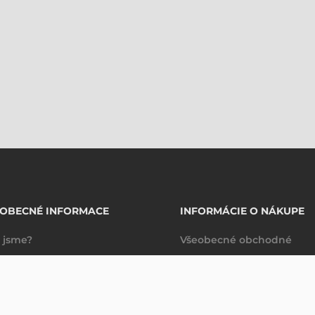
EOBECNÉ INFORMACE
INFORMÁCIE O NÁKUPE
 jsme?
Všeobecné obchodné
takty
podmienky
Dodacie a platobné
podmienky