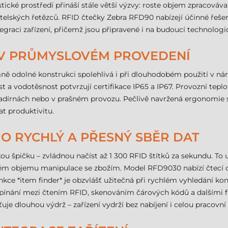
tické prostředí přináší stále větší výzvy: roste objem zpracováva
vatelských řetězců. RFID čtečky Zebra RFD90 nabízejí účinné řeš
graci zařízení, přičemž jsou připravené i na budoucí technolog
V PRŮMYSLOVÉM PROVEDENÍ
mně odolné konstrukci spolehlivá i při dlouhodobém použití v n
st a vodotěsnost potvrzují certifikace IP65 a IP67. Provozní tep
ladírnách nebo v prašném provozu. Pečlivě navržená ergonomie sn
t produktivitu.
RO RYCHLÝ A PŘESNÝ SBĚR DAT
 špičku – zvládnou načíst až 1 300 RFID štítků za sekundu. To u
kém objemu manipulace se zbožím. Model RFD9030 nabízí čtecí
e *item finder* je obzvlášť užitečná při rychlém vyhledání konk
ínání mezi čtením RFID, skenováním čárových kódů a dalšími
uje dlouhou výdrž – zařízení vydrží bez nabíjení i celou pracovn