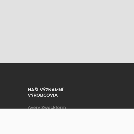
NAŠI VÝZNAMNÍ
VÝROBCOVIA
Avery Zweckform
Datalogic
NABÍDKA
Epson