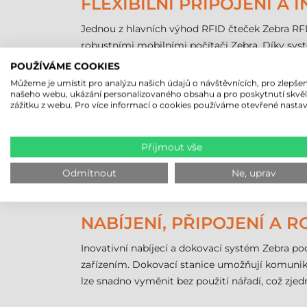
FLEXIBILNÍ PŘIPOJENÍ A 
Jednou z hlavních výhod RFID čteček Zebra RFD
robustními mobilními počítači Zebra. Díky syst
umožňují rychlé a bezproblémové připojení k z
POUŽÍVÁME COOKIES
integrují do stávající digitální infrastruktury.
Můžeme je umístit pro analýzu našich údajů o návštěvnících, pro zlepšen
našeho webu, ukázání personalizovaného obsahu a pro poskytnutí skvě
zážitku z webu. Pro více informací o cookies používáme otevřené nastav
JEDNODUCHÁ SPRÁVA ZA
Vestavěné připojení Wi-Fi 6 umožňuje over-the-
Přijmout vše
praktické při správě většího počtu čteček, prot
aplikacím Zebra 123RFID Mobile a 123RFID Deskt
Odmítnout
Ne, uprav
umožňuje rychlé nasazení nových zařízení i bez
NABÍJENÍ, PŘIPOJENÍ A 
Inovativní nabíjecí a dokovací systém Zebra p
zařízením. Dokovací stanice umožňují komunika
lze snadno vyměnit bez použití nářadí, což zje