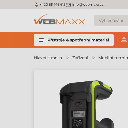
m_phone
m_email
+420 511 146 615
info@webmaxx.cz
Přístroje & spotřební materiál
Hlavní stránka
Zařízení
Mobilní termin