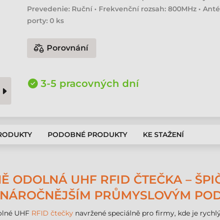
Prevedenie: Ruční • Frekvenční rozsah: 800MHz • Ant
porty: 0 ks
Porovnání
3-5 pracovných dní
PRODUKTY
PODOBNÉ PRODUKTY
KE STAŽENÍ
 ODOLNÁ UHF RFID ČTEČKA – ŠPI
EJNÁROČNĚJŠÍM PRŮMYSLOVÝM PO
olné UHF
RFID čtečky
navržené speciálně pro firmy, kde je rychlý