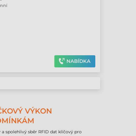
énní
NABÍDKA
ČKOVÝ VÝKON
DMÍNKÁM
 a spolehlivý sběr RFID dat klíčový pro