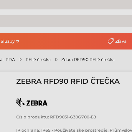
Služby
Zľava
ál, PDA
RFID čtečka
Zebra RFD90 RFID čtečka
ZEBRA RFD90 RFID ČTEČKA
Číslo produktu:
RFD9031-G30G700-E8
IP ochrana: IP65 • Používateľské prostredie: Průmyslov