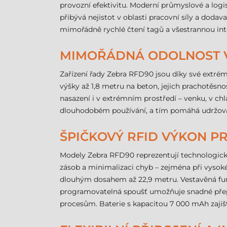
provozní efektivitu. Moderní průmyslové a logis
přibývá nejistot v oblasti pracovní síly a doda
mimořádně rychlé čtení tagů a všestrannou inte
MIMOŘÁDNÁ ODOLNOST 
Zařízení řady Zebra RFD90 jsou díky své extré
výšky až 1,8 metru na beton, jejich prachotěsno
nasazení i v extrémním prostředí – venku, v ch
dlouhodobém používání, a tím pomáhá udržova
ŠPIČKOVÝ RFID VÝKON P
Modely Zebra RFD90 reprezentují technologickou
zásob a minimalizaci chyb – zejména při vyso
dlouhým dosahem až 22,9 metru. Vestavěná funkc
programovatelná spoušť umožňuje snadné přep
procesům. Baterie s kapacitou 7 000 mAh zajišť