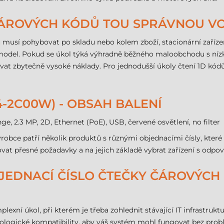
 ČÁROVÝCH KÓDŮ TOU SPRÁVNOU V
musí pohybovat po skladu nebo kolem zboží, stacionární zaříz
ý model. Pokud se úkol týká výhradně běžného maloobchodu s níz
at zbytečně vysoké náklady. Pro jednodušší úkoly čtení 1D kódů
4-2C00W) - OBSAH BALENÍ
, 2.3 MP, 2D, Ethernet (PoE), USB, červené osvětlení, no filter
robce patří několik produktů s různými objednacími čísly, které
vat přesné požadavky a na jejich základě vybrat zařízení s odpo
 OBJEDNACÍ ČÍSLO ČTEČKY ČÁROVÝCH
lexní úkol, při kterém je třeba zohlednit stávající IT infrastruk
ogické kompatibility, aby váš systém mohl fungovat bez prob