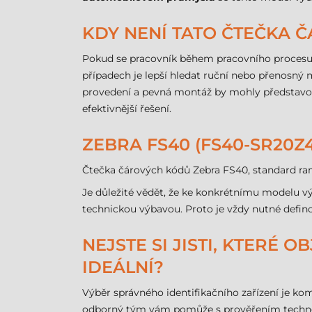
KDY NENÍ TATO ČTEČKA
Pokud se pracovník během pracovního procesu 
případech je lepší hledat ruční nebo přenosn
provedení a pevná montáž by mohly představov
efektivnější řešení.
ZEBRA FS40 (FS40-SR20Z
Čtečka čárových kódů Zebra FS40, standard range
Je důležité vědět, že ke konkrétnímu modelu vý
technickou výbavou. Proto je vždy nutné defino
NEJSTE SI JISTI, KTERÉ
IDEÁLNÍ?
Výběr správného identifikačního zařízení je komp
odborný tým vám pomůže s prověřením technol