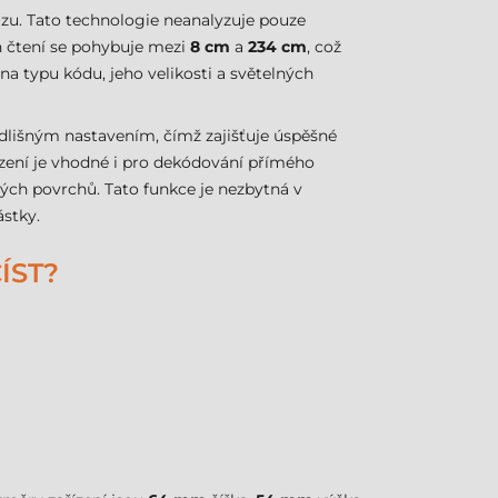
zu. Tato technologie neanalyzuje pouze
h čtení se pohybuje mezi
8 cm
a
234 cm
, což
na typu kódu, jeho velikosti a světelných
dlišným nastavením, čímž zajišťuje úspěšné
zení je vhodné i pro dekódování přímého
vých povrchů. Tato funkce je nezbytná v
stky.
ÍST?