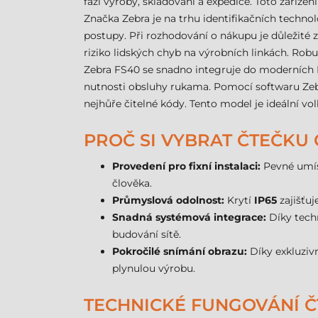
fázi výroby, skladování a expedice. Toto zaříze
Značka Zebra je na trhu identifikačních technol
postupy. Při rozhodování o nákupu je důležité
riziko lidských chyb na výrobních linkách. Rob
Zebra FS40 se snadno integruje do moderních I
nutnosti obsluhy rukama. Pomocí softwaru Zebra
nejhůře čitelné kódy. Tento model je ideální vo
PROČ SI VYBRAT ČTEČKU
Provedení pro fixní instalaci:
Pevné umíst
člověka.
Průmyslová odolnost:
Krytí
IP65
zajišťuj
Snadná systémová integrace:
Díky tech
budování sítě.
Pokročilé snímání obrazu:
Díky exkluziv
plynulou výrobu.
TECHNICKÉ FUNGOVÁNÍ Č