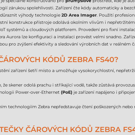
ní je speciálně konstruováno pro
průmyslové
prostředí, kde je a
ogií zárukou spolehlivosti. Zařízení čte kódy automaticky a bez
 zdůraznit výhody technologie
2D Area Imager
. Použití profesio
ustní konstrukce přístroje odolává okolním vlivům i nepřetržit
oT systémů a cloudových platforem. Provedení pro fixní instal
 Aurora lze konfiguraci a instalaci provést velmi snadno. Zaříz
lbou pro zvýšení efektivity a sledování výrobních dat v reálném č
 ČÁROVÝCH KÓDŮ ZEBRA FS40?
ění zařízení šetří místo a umožňuje vysokorychlostní, nepřetržit
e, že skener odolá prachu i stříkající vodě, takže zůstává provo
nologii Power-over-Ethernet
(PoE)
je zařízení napájeno i připoj
ním technologiím Zebra nepředstavuje čtení poškozených nebo n
TEČKY ČÁROVÝCH KÓDŮ ZEBRA FS