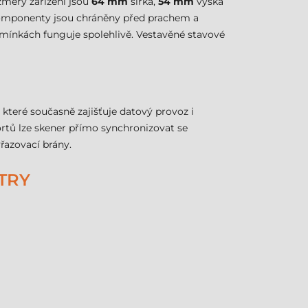
změry zařízení jsou
64 mm
šířka,
54 mm
výška
 komponenty jsou chráněny před prachem a
dmínkách funguje spolehlivě. Vestavěné stavové
, které současně zajišťuje datový provoz i
rtů lze skener přímo synchronizovat se
řazovací brány.
TRY