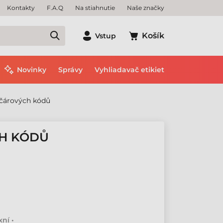
Kontakty
F.A.Q
Na stiahnutie
Naše značky
Košík
Vstup
Novinky
Správy
Vyhliadavač etikiet
 čárových kódů
CH KÓDŮ
ní •