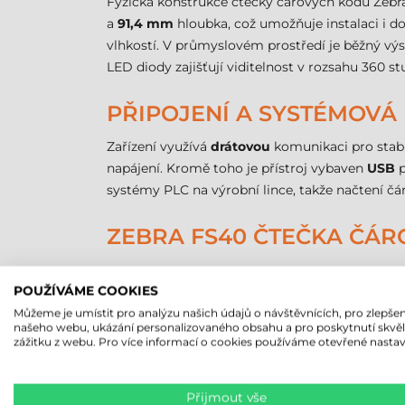
Fyzická konstrukce čtečky čárových kódů Zebr
a
91,4 mm
hloubka, což umožňuje instalaci i do
vlhkostí. V průmyslovém prostředí je běžný vý
LED diody zajišťují viditelnost v rozsahu 360 st
PŘIPOJENÍ A SYSTÉMOVÁ
Zařízení využívá
drátovou
komunikaci pro stabi
napájení. Kromě toho je přístroj vybaven
USB
p
systémy PLC na výrobní lince, takže načtení čá
ZEBRA FS40 ČTEČKA ČÁR
Značka
POUŽÍVÁME COOKIES
Model
Můžeme je umístit pro analýzu našich údajů o návštěvnících, pro zlepšen
Technologie snímání
našeho webu, ukázání personalizovaného obsahu a pro poskytnutí skvě
zážitku z webu. Pro více informací o cookies používáme otevřené nastav
Komunikace
Min. čtecí vzdálenost
Max. čtecí vzdálenost
Přijmout vše