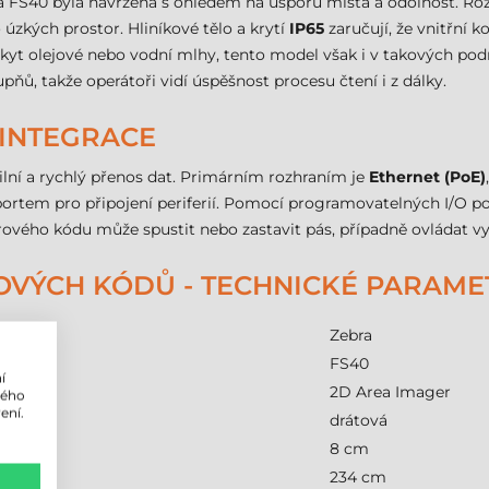
a FS40 byla navržena s ohledem na úsporu místa a odolnost. Ro
 úzkých prostor. Hliníkové tělo a krytí
IP65
zaručují, že vnitřní
skyt olejové nebo vodní mlhy, tento model však i v takových po
upňů, takže operátoři vidí úspěšnost procesu čtení i z dálky.
 INTEGRACE
lní a rychlý přenos dat. Primárním rozhraním je
Ethernet (PoE)
ortem pro připojení periferií. Pomocí programovatelných I/O po
rového kódu může spustit nebo zastavit pás, případně ovládat vy
OVÝCH KÓDŮ - TECHNICKÉ PARAME
Zebra
FS40
í
2D Area Imager
lého
ení.
drátová
8 cm
234 cm