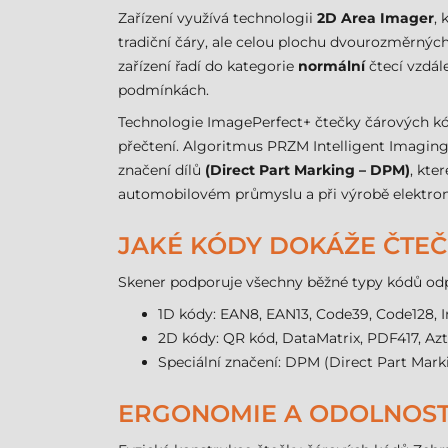
Zařízení využívá technologii
2D Area Imager
,
tradiční čáry, ale celou plochu dvourozměrnýc
zařízení řadí do kategorie
normální
čtecí vzdále
podmínkách.
Technologie ImagePerfect+ čtečky čárových kód
přečtení. Algoritmus PRZM Intelligent Imaging
značení dílů
(Direct Part Marking – DPM)
, kte
automobilovém průmyslu a při výrobě elektroni
JAKÉ KÓDY DOKÁŽE ČTEČ
Skener podporuje všechny běžné typy kódů od
1D kódy: EAN8, EAN13, Code39, Code128, I
2D kódy: QR kód, DataMatrix, PDF417, Az
Speciální značení: DPM (Direct Part Mark
ERGONOMIE A ODOLNOS