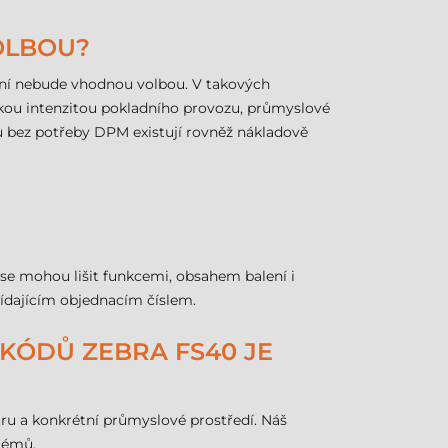
OLBOU?
ení nebude vhodnou volbou. V takových
kou intenzitou pokladního provozu, průmyslové
 bez potřeby DPM existují rovněž nákladově
 se mohou lišit funkcemi, obsahem balení i
vídajícím objednacím číslem.
 KÓDŮ ZEBRA FS40 JE
turu a konkrétní průmyslové prostředí. Náš
lémů.