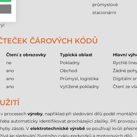
průmyslové
stacionární
ry!
 ČTEČEK ČÁROVÝCH KÓDŮ
Čtení z obrazovky
Typická oblast
Hlavní vý
ne
Pokladny
Rychlé line
ano
Obchod
Žádné pohy
ano
Průmysl, logistika
Digitální s
ano
Vytížené pokladny
Čtení ze v
UŽITÍ
m v procesech
výroby
, například při sledování dílů podél montážní
třeba automaticky identifikovat procházející zásilky. Při provozu
hyby zásob. V
elektrotechnické výrobě
se používají kvůli přes
ívá ke sledování životního cyklu podvozků a motorových dílů.