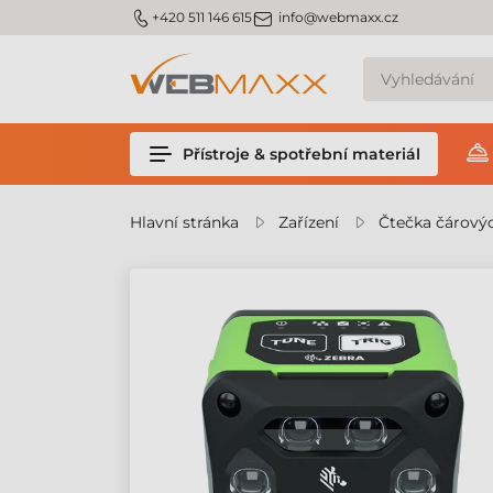
m_phone
m_email
+420 511 146 615
info@webmaxx.cz
Přístroje & spotřební materiál
Hlavní stránka
Zařízení
Čtečka čárový