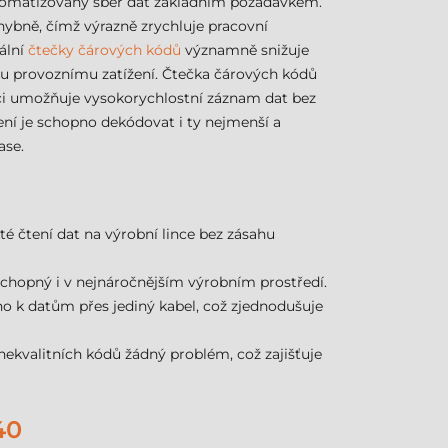
utomatizovaný sběr dat základním požadavkem.
chybně, čímž výrazně zrychluje pracovní
nální
čtečky čárových kódů
významně snižuje
ému provoznímu zatížení. Čtečka čárových kódů
aci umožňuje vysokorychlostní záznam dat bez
ení je schopno dekódovat i ty nejmenší a
ase.
é čtení dat na výrobní lince bez zásahu
zuschopný i v nejnáročnějším výrobním prostředí.
eno k datům přes jediný kabel, což zjednodušuje
ekvalitních kódů žádný problém, což zajišťuje
40