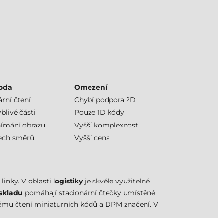
hoda
Omezení
ární čtení
Chybí podpora 2D
blivé části
Pouze 1D kódy
nímání obrazu
Vyšší komplexnost
šech směrů
Vyšší cena
 linky. V oblasti
logistiky
je skvěle využitelné
skladu
pomáhají stacionární čtečky umístěné
nému čtení miniaturních kódů a DPM značení. V