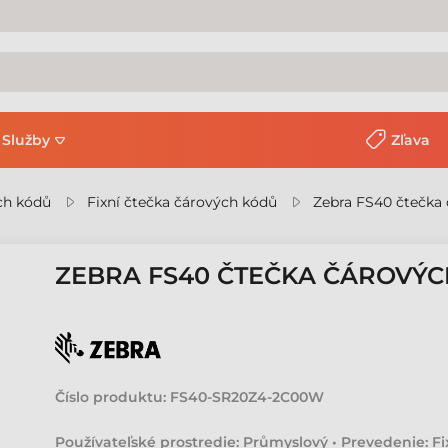
Služby
Zľava
ch kódů
Fixní čtečka čárových kódů
Zebra FS40 čtečka
ZEBRA FS40 ČTEČKA ČÁROVÝ
Číslo produktu:
FS40-SR20Z4-2C00W
Používateľské prostredie: Průmyslový • Prevedenie: Fix