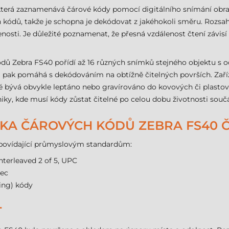
 která zaznamenává čárové kódy pomocí digitálního snímání obra
h kódů, takže je schopna je dekódovat z jakéhokoli směru. Rozsa
nosti. Je důležité poznamenat, že přesná vzdálenost čtení závisí 
ů Zebra FS40 pořídí až 16 různých snímků stejného objektu s o
 pak pomáhá s dekódováním na obtížně čitelných površích. Zaří
ré bývá obvykle leptáno nebo gravírováno do kovových či plasto
ky, kde musí kódy zůstat čitelné po celou dobu životnosti součá
KA ČÁROVÝCH KÓDŮ ZEBRA FS40 Č
povídající průmyslovým standardům:
nterleaved 2 of 5, UPC
tec
ing) kódy
T