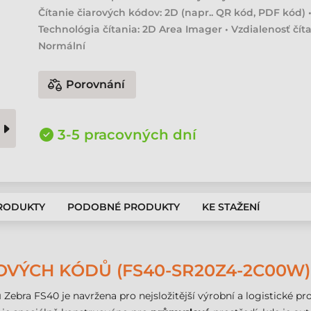
Čítanie čiarových kódov: 2D (napr.. QR kód, PDF kód) 
Technológia čítania: 2D Area Imager • Vzdialenosť číta
Normální
Porovnání
3-5 pracovných dní
PRODUKTY
PODOBNÉ PRODUKTY
KE STAŽENÍ
OVÝCH KÓDŮ (FS40-SR20Z4-2C00W)
ů
Zebra FS40 je navržena pro nejsložitější výrobní a logistické pro