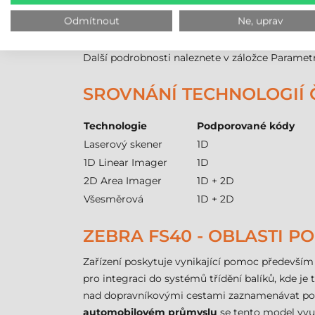
Uživatelské prostředí
Odmítnout
Ne, uprav
Provedení
Další podrobnosti naleznete v záložce Paramet
SROVNÁNÍ TECHNOLOGIÍ
Technologie
Podporované kódy
Laserový skener
1D
1D Linear Imager
1D
2D Area Imager
1D + 2D
Všesměrová
1D + 2D
ZEBRA FS40 - OBLASTI PO
Zařízení poskytuje vynikající pomoc předevší
pro integraci do systémů třídění balíků, kde je 
nad dopravníkovými cestami zaznamenávat po
automobilovém průmyslu
se tento model využ