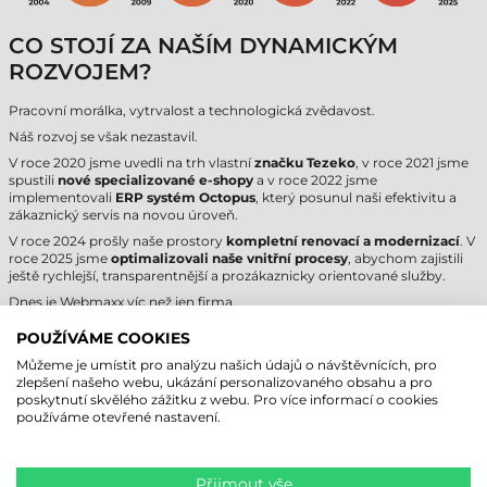
CO STOJÍ ZA NAŠÍM DYNAMICKÝM
ROZVOJEM?
Pracovní morálka, vytrvalost a technologická zvědavost.
Náš rozvoj se však nezastavil.
V roce 2020 jsme uvedli na trh vlastní
značku Tezeko
, v roce 2021 jsme
spustili
nové specializované e-shopy
a v roce 2022 jsme
implementovali
ERP systém Octopus
, který posunul naši efektivitu a
zákaznický servis na novou úroveň.
V roce 2024 prošly naše prostory
kompletní renovací a modernizací
. V
roce 2025 jsme
optimalizovali naše vnitřní procesy
, abychom zajistili
ještě rychlejší, transparentnější a prozákaznicky orientované služby.
Dnes je Webmaxx víc než jen firma.
Je to brand, který charakterizuje
stabilita, odbornost a neustálý vývoj
.
POUŽÍVÁME COOKIES
Můžeme je umístit pro analýzu našich údajů o návštěvnících, pro
PROČ TO DĚLÁME?
zlepšení našeho webu, ukázání personalizovaného obsahu a pro
poskytnutí skvělého zážitku z webu. Pro více informací o cookies
Chceme, aby naši partneři nedostávali jen zboží – ale
skutečná řešení
používáme otevřené nastavení.
pro své potřeby.
Dnes je naše
jméno synonymem pro spolehlivá řešení v oblasti tisku
etiket
, profesionální produkty čárových kódů a
personifikovaný
Přijmout vše