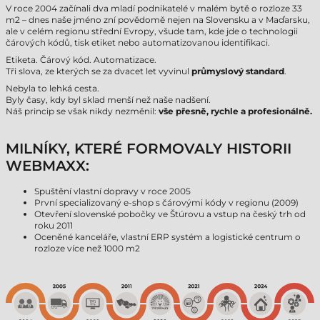
V roce 2004 začínali dva mladí podnikatelé v malém bytě o rozloze 33
m2 – dnes naše jméno zní povědomě nejen na Slovensku a v Maďarsku,
ale v celém regionu střední Evropy, všude tam, kde jde o technologii
čárových kódů, tisk etiket nebo automatizovanou identifikaci.
Etiketa. Čárový kód. Automatizace.
Tři slova, ze kterých se za dvacet let vyvinul
průmyslový standard
.
Nebyla to lehká cesta.
Byly časy, kdy byl sklad menší než naše nadšení.
Náš princip se však nikdy nezměnil:
vše přesně, rychle a profesionálně.
MILNÍKY, KTERÉ FORMOVALY HISTORII
WEBMAXX:
Spuštění vlastní dopravy v roce 2005
První specializovaný e-shop s čárovými kódy v regionu (2009)
Otevření slovenské pobočky ve Štúrovu a vstup na český trh od
roku 2011
Oceněné kanceláře, vlastní ERP systém a logistické centrum o
rozloze více než 1000 m2