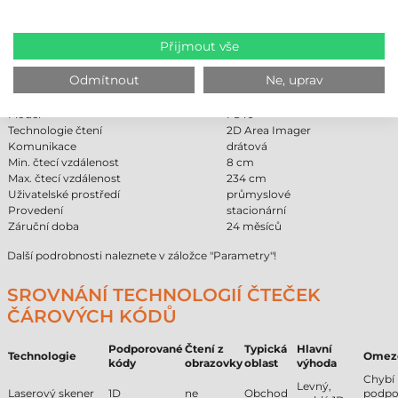
zařízení zapojená do sítě lze spravovat a diagnostikovat i na dálku.
ČTEČKA ČÁROVÝCH KÓDŮ ZEBRA FS40 -
Přijmout vše
TECHNICKÉ PARAMETRY
Odmítnout
Ne, uprav
Značka
Zebra
Model
FS40
Technologie čtení
2D Area Imager
Komunikace
drátová
Min. čtecí vzdálenost
8 cm
Max. čtecí vzdálenost
234 cm
Uživatelské prostředí
průmyslové
Provedení
stacionární
Záruční doba
24 měsíců
Další podrobnosti naleznete v záložce "Parametry"!
SROVNÁNÍ TECHNOLOGIÍ ČTEČEK
ČÁROVÝCH KÓDŮ
Podporované
Čtení z
Typická
Hlavní
Technologie
Omez
kódy
obrazovky
oblast
výhoda
Chybí
Levný,
Laserový skener
1D
ne
Obchod
podpo