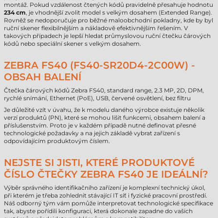
montáž. Pokud vzdálenost čtených kódů pravidelně přesahuje hodnotu
234 cm
, je vhodnější zvolit model s velkým dosahem (Extended Range).
Rovněž se nedoporučuje pro běžné maloobchodní pokladny, kde by byl
ruční skener flexibilnějším a nákladově efektivnějším řešením. V
takových případech je lepší hledat průmyslovou ruční čtečku čárových
kódů nebo speciální skener s velkým dosahem.
ZEBRA FS40 (FS40-SR20D4-2C00W) -
OBSAH BALENÍ
Čtečka čárových kódů Zebra FS40, standard range, 2.3 MP, 2D, DPM,
rychlé snímání, Ethernet (PoE), USB, červené osvětlení, bez filtru
Je důležité vzít v úvahu, že k modelu daného výrobce existuje několik
verzí produktů (PN), které se mohou lišit funkcemi, obsahem balení a
příslušenstvím. Proto je v každém případě nutné definovat přesné
technologické požadavky a na jejich základě vybrat zařízení s
odpovídajícím produktovým číslem.
NEJSTE SI JISTI, KTERÉ PRODUKTOVÉ
ČÍSLO ČTEČKY ZEBRA FS40 JE IDEÁLNÍ?
Výběr správného identifikačního zařízení je komplexní technický úkol,
při kterém je třeba zohlednit stávající IT síť i fyzické pracovní prostředí.
Náš odborný tým vám pomůže interpretovat technologické specifikace
tak, abyste pořídili konfiguraci, která dokonale zapadne do vašich