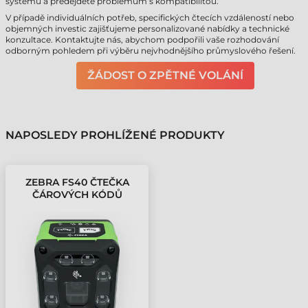
systémů a předejdete problémům s kompatibilitou.
V případě individuálních potřeb, specifických čtecích vzdáleností nebo
objemných investic zajišťujeme personalizované nabídky a technické
konzultace. Kontaktujte nás, abychom podpořili vaše rozhodování
odborným pohledem při výběru nejvhodnějšího průmyslového řešení.
ŽÁDOST O ZPĚTNÉ VOLÁNÍ
NAPOSLEDY PROHLÍŽENÉ PRODUKTY
ZEBRA FS40 ČTEČKA
ČÁROVÝCH KÓDŮ