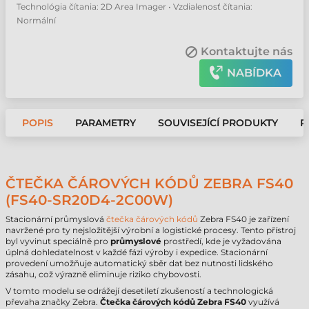
Technológia čítania: 2D Area Imager • Vzdialenosť čítania:
Normální
Kontaktujte nás
NABÍDKA
POPIS
PARAMETRY
SOUVISEJÍCÍ PRODUKTY
P
ČTEČKA ČÁROVÝCH KÓDŮ ZEBRA FS40
(FS40-SR20D4-2C00W)
Stacionární průmyslová
čtečka čárových kódů
Zebra FS40 je zařízení
navržené pro ty nejsložitější výrobní a logistické procesy. Tento přístroj
byl vyvinut speciálně pro
průmyslové
prostředí, kde je vyžadována
úplná dohledatelnost v každé fázi výroby i expedice. Stacionární
provedení umožňuje automatický sběr dat bez nutnosti lidského
zásahu, což výrazně eliminuje riziko chybovosti.
V tomto modelu se odrážejí desetiletí zkušeností a technologická
převaha značky Zebra.
Čtečka čárových kódů Zebra FS40
využívá