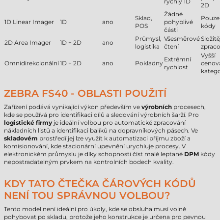
rychlý 1D
2D
Žádné
Sklad,
Pouze
1D Linear Imager
1D
ano
pohyblivé
POS
kódy
části
Průmysl,
Všesměrové
Složitě
2D Area Imager
1D + 2D
ano
logistika
čtení
zpraco
Vyšší
Extrémní
Omnidirekcionální
1D + 2D
ano
Pokladny
cenov
rychlost
katego
ZEBRA FS40 - OBLASTI POUŽITÍ
Zařízení podává vynikající výkon především ve
výrobních
procesech,
kde se používá pro identifikaci dílů a sledování výrobních šarží. Pro
logistické firmy
je ideální volbou pro automatické zpracování
nákladních listů a identifikaci balíků na dopravníkových pásech. Ve
skladovém
prostředí jej lze využít k automatizaci příjmu zboží a
komisionování, kde stacionární upevnění urychluje procesy. V
elektronickém průmyslu je díky schopnosti číst malé leptané
DPM
kódy
nepostradatelným prvkem na kontrolních bodech kvality.
KDY TATO ČTEČKA ČÁROVÝCH KÓDŮ
NENÍ TOU SPRÁVNOU VOLBOU?
Tento model není ideální pro úkoly, kde se obsluha musí volně
pohybovat po skladu, protože jeho konstrukce je určena pro pevnou