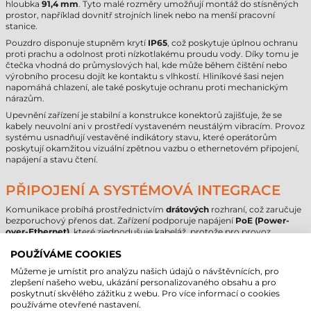
hloubka
91,4 mm
. Tyto malé rozměry umožňují montáž do stísněných
prostor, například dovnitř strojních linek nebo na menší pracovní
stanice.
Pouzdro disponuje stupněm krytí
IP65
, což poskytuje úplnou ochranu
proti prachu a odolnost proti nízkotlakému proudu vody. Díky tomu je
čtečka vhodná do průmyslových hal, kde může během čištění nebo
výrobního procesu dojít ke kontaktu s vlhkostí. Hliníkové šasi nejen
napomáhá chlazení, ale také poskytuje ochranu proti mechanickým
nárazům.
Upevnění zařízení je stabilní a konstrukce konektorů zajišťuje, že se
kabely neuvolní ani v prostředí vystaveném neustálým vibracím. Provoz
systému usnadňují vestavěné indikátory stavu, které operátorům
poskytují okamžitou vizuální zpětnou vazbu o ethernetovém připojení,
napájení a stavu čtení.
PŘIPOJENÍ A SYSTÉMOVÁ INTEGRACE
Komunikace probíhá prostřednictvím
drátových
rozhraní, což zaručuje
bezporuchový přenos dat. Zařízení podporuje napájení
PoE (Power-
over-Ethernet)
, které zjednodušuje kabeláž, protože pro provoz
postačuje jediný síťový kabel. Kromě toho je k dispozici port
USB-C
pro
připojení dalších periferií nebo externích úložných zařízení.
POUŽÍVÁME COOKIES
Integraci napomáhají programovatelné I/O porty, díky nimž může
Můžeme je umístit pro analýzu našich údajů o návštěvnících, pro
skener přímo komunikovat s PLC nebo jinými průmyslovými řídicími
zlepšení našeho webu, ukázání personalizovaného obsahu a pro
systémy. Softwarová platforma Zebra Aurora poskytuje jednotné
poskytnutí skvělého zážitku z webu. Pro více informací o cookies
rozhraní pro všechny stacionární průmyslové skenery Zebra, takže
používáme otevřené nastavení.