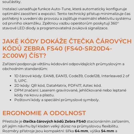
součástky.
Instalaci usnadňuje funkce Auto-Tune, která automaticky konfiguruje
optimální zaostření a expozici. Tento technický přístup minimalizuje čas
potřebný k uvedení do provozu a zajišťuje maximální efektivitu systému
od prvního okamžiku. Zpětnou vazbu operátorům poskytují 360°
stavové LED diody a programovatelná zvuková signalizace.
JAKÉ KÓDY DOKÁŽE ČTEČKA ČÁROVÝCH
KÓDŮ ZEBRA FS40 (FS40-SR20D4-
2C00W) ČÍST?
Zařízení podporuje většinu kódování odpovídajících průmyslovým a
obchodním standardům:
1D čárové kódy: EAN8, EAN13, Code39, Code128, Interleaved 2 of
5, UPC.
2D kódy: QR kód, DataMatrix, PDF417, Aztec kód.
DPM značení: Laserem gravírované, jehličkované nebo leptané
kódy na kovu a plastu.
Poštovní kódy a speciální průmyslové symboly.
ERGONOMIE A ODOLNOST
Přestože je
čtečka čárových kódů Zebra FS40
stacionárním zařízením,
při jejím návrhu byl kladen velký důraz na průmyslovou flexibilitu.
Rozměry přístroje jsou kompaktní: šířka
64 mm
, výška
54 mm
a