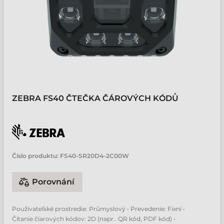
ZEBRA FS40 ČTEČKA ČÁROVÝCH KÓDŮ
Číslo produktu:
FS40-SR20D4-2C00W
Porovnání
Používateľské prostredie: Průmyslový • Prevedenie: Fixní •
Čítanie čiarových kódov: 2D (napr.. QR kód, PDF kód) •