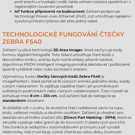
proti prachu a tryskající vodě, takže zařízení zůstává spolehlivé i v
nejdrsnějším továrním prostředí.
IoT funkce připravené na budoucnost:
Zařízení podporuje
technologii Power-over-Ethernet (PoE), což umožňuje napájení i
vysokorychlostní přenos dat přes jediný kabel.
TECHNOLOGICKÉ FUNGOVÁNÍ ČTEČKY
ZEBRA FS40
Zařízení využívá technologii
2D Area Imager
, která zachycuje kódy
formou digitální fotografie. Toto řešení umožňuje čtení kódů z
libovolného směru, aniž by bylo nutné etikety přesně natáčet.
Algoritmus PRZM Intelligent Imaging pomáhá dekódovat i poškozené,
špatně vytištěné nebo málo kontrastní značení.
Výjimečnou funkcí
čtečky čárových kódů Zebra FS40
je
ImagePerfect+, která pořídí až 16 různých snímků jediného kódu, každý
s jiným nastavením. To zajišťuje úspěšné čtení i při proměnlivých
světelných podmínkách nebo různých vzdálenostech. Čtecí rozsah se
pohybuje mezi
8 cm
a
234 cm
, což zařízení řadí do kategorie se
standardním
dosahem.
Je důležité vzít v úvahu, že skutečná čtecí vzdálenost závisí na typu
kódu, velikosti modulu a okolním osvětlení. Zařízení je vhodné i pro
dekódování přímého značení dílů
(Direct Part Marking – DPM)
, které se
obvykle vypaluje nebo gravíruje do kovových či plastových povrchů.
Tato funkce je nezbytná v automobilovém průmyslu a při výrobě
elektroniky, kde musí kódy zůstat čitelné po celou dobu životnosti