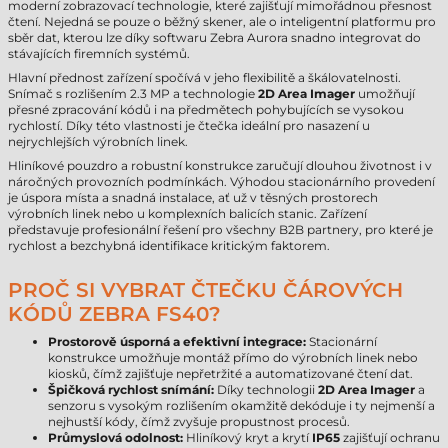
moderní zobrazovací technologie, které zajišťují mimořádnou přesnost
čtení. Nejedná se pouze o běžný skener, ale o inteligentní platformu pro
sběr dat, kterou lze díky softwaru Zebra Aurora snadno integrovat do
stávajících firemních systémů.
Hlavní přednost zařízení spočívá v jeho flexibilitě a škálovatelnosti.
Snímač s rozlišením 2.3 MP a technologie
2D Area Imager
umožňují
přesné zpracování kódů i na předmětech pohybujících se vysokou
rychlostí. Díky této vlastnosti je čtečka ideální pro nasazení u
nejrychlejších výrobních linek.
Hliníkové pouzdro a robustní konstrukce zaručují dlouhou životnost i v
náročných provozních podmínkách. Výhodou stacionárního provedení
je úspora místa a snadná instalace, ať už v těsných prostorech
výrobních linek nebo u komplexních balicích stanic. Zařízení
představuje profesionální řešení pro všechny B2B partnery, pro které je
rychlost a bezchybná identifikace kritickým faktorem.
PROČ SI VYBRAT ČTEČKU ČÁROVÝCH
KÓDŮ ZEBRA FS40?
Prostorově úsporná a efektivní integrace:
Stacionární
konstrukce umožňuje montáž přímo do výrobních linek nebo
kiosků, čímž zajišťuje nepřetržité a automatizované čtení dat.
Špičková rychlost snímání:
Díky technologii
2D Area Imager
a
senzoru s vysokým rozlišením okamžitě dekóduje i ty nejmenší a
nejhustší kódy, čímž zvyšuje propustnost procesů.
Průmyslová odolnost:
Hliníkový kryt a krytí
IP65
zajišťují ochranu