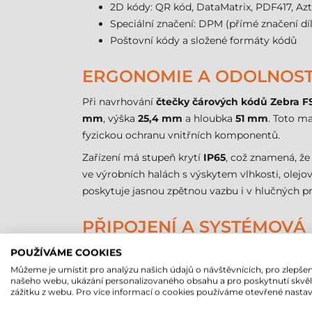
2D kódy: QR kód, DataMatrix, PDF417, Az
Speciální značení: DPM (přímé značení dí
Poštovní kódy a složené formáty kódů
ERGONOMIE A ODOLNOS
Při navrhování
čtečky čárových kódů Zebra F
mm
, výška
25,4 mm
a hloubka
51 mm
. Toto m
fyzickou ochranu vnitřních komponentů.
Zařízení má stupeň krytí
IP65
, což znamená, že
ve výrobních halách s výskytem vlhkosti, olej
poskytuje jasnou zpětnou vazbu i v hlučných p
PŘIPOJENÍ A SYSTÉMOVÁ
Kompatibilitu s moderním IT prostředím zajišť
POUŽÍVÁME COOKIES
zajišťuje přenos dat i napájení současně. Toto 
Můžeme je umístit pro analýzu našich údajů o návštěvnících, pro zlepšen
našeho webu, ukázání personalizovaného obsahu a pro poskytnutí skvě
softwarová platforma Zebra Aurora, která posky
zážitku z webu. Pro více informací o cookies používáme otevřené nastav
Zařízení lze snadno integrovat do stávajícíc