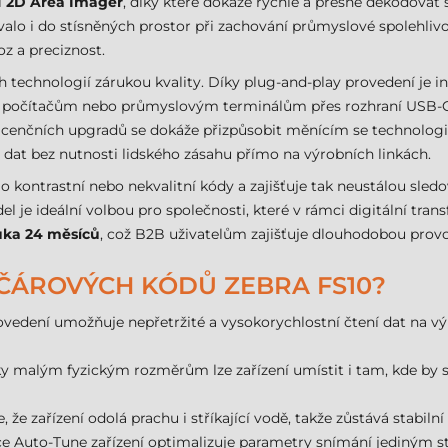
i
2D Area Imager
, díky které dokáže rychle a přesně dekódovat 
valo i do stísněných prostor při zachování průmyslové spolehlivos
z a preciznost.
h technologií zárukou kvality. Díky plug-and-play provedení je i
k počítačům nebo průmyslovým terminálům přes rozhraní USB-C. 
licenčních upgradů se dokáže přizpůsobit měnícím se technolog
at bez nutnosti lidského zásahu přímo na výrobních linkách.
o kontrastní nebo nekvalitní kódy a zajišťuje tak neustálou sledo
l je ideální volbou pro společnosti, které v rámci digitální trans
uka 24 měsíců
, což B2B uživatelům zajišťuje dlouhodobou prov
 ČÁROVÝCH KÓDŮ ZEBRA FS10?
ovedení umožňuje nepřetržité a vysokorychlostní čtení dat na vý
y malým fyzickým rozměrům lze zařízení umístit i tam, kde by 
, že zařízení odolá prachu i stříkající vodě, takže zůstává stabi
 Auto-Tune zařízení optimalizuje parametry snímání jediným sti