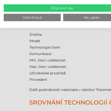
čtecího cyklu spustit více nastavení, takže lze
Přijmout vše
základním požadavkem v moderních chytrých t
Odmítnout
Ne, uprav
ZEBRA FS10 ČTEČKA ČÁR
Značka
Model
Technologie čtení
Komunikace
Min. čtecí vzdálenost
Max. čtecí vzdálenost
Uživatelské prostředí
Provedení
Další podrobnosti naleznete v záložce "Paramet
SROVNÁNÍ TECHNOLOGIÍ