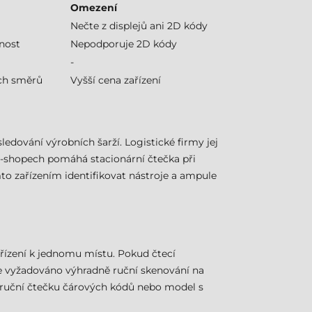
Omezení
Nečte z displejů ani 2D kódy
lnost
Nepodporuje 2D kódy
-
ch směrů
Vyšší cena zařízení
ledování výrobních šarží. Logistické firmy jej
 e-shopech pomáhá stacionární čtečka při
to zařízením identifikovat nástroje a ampule
řízení k jednomu místu. Pokud čtecí
je vyžadováno výhradně ruční skenování na
u ruční čtečku čárových kódů nebo model s