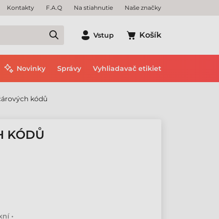
Kontakty
F.A.Q
Na stiahnutie
Naše značky
Košík
Vstup
Novinky
Správy
Vyhliadavač etikiet
čárových kódů
H KÓDŮ
ní •