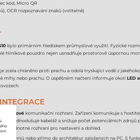
tec kód, Micro QR
lů), OCR rozpoznávání znaků (volitelně)
T
S10
bylo primárním hlediskem průmyslové využití. Fyzické rozmě
alé hliníkové pouzdro nejen usnadňuje prostorově úspornou montáž
 je zcela chráněno proti prachu a odolá tryskající vodě z jakéhok
ové mlhy nebo prachu. O úspěšném načtení informuje okolí
LED s
rovozech.
 INTEGRACE
uje
drátové
komunikační rozhraní. Zařízení komunikuje s hosti
řešení zjednodušuje kabeláž a snižuje počet potenciálních zdroj
í
lého
tuje jednotné rozhraní pro nastavení a dohled.
ení.
h PLC systémů nebo přímo do architektur založených na PC. S f