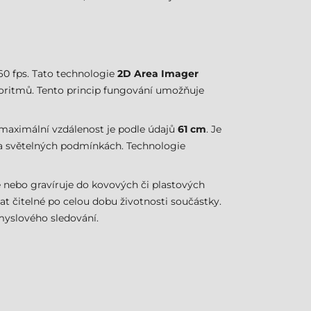
60 fps. Tato technologie
2D Area Imager
lgoritmů. Tento princip fungování umožňuje
 maximální vzdálenost je podle údajů
61 cm
. Je
u a světelných podmínkách. Technologie
je nebo gravíruje do kovových či plastových
t čitelné po celou dobu životnosti součástky.
myslového sledování.