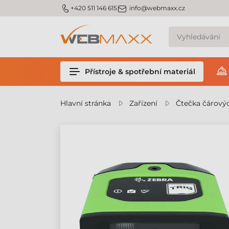
m_phone
m_email
+420 511 146 615
info@webmaxx.cz
Přístroje & spotřební materiál
Hlavní stránka
Zařízení
Čtečka čárový