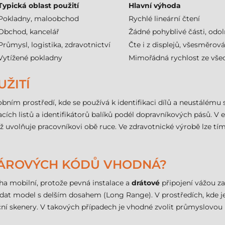
Typická oblast použití
Hlavní výhoda
Pokladny, maloobchod
Rychlé lineární čtení
Obchod, kancelář
Žádné pohyblivé části, odo
Průmysl, logistika, zdravotnictví
Čte i z displejů, všesměrová
Vytížené pokladny
Mimořádná rychlost ze vše
UŽITÍ
bním prostředí, kde se používá k identifikaci dílů a neustálému s
ích listů a identifikátorů balíků podél dopravníkových pásů. V
ž uvolňuje pracovníkovi obě ruce. Ve zdravotnické výrobě lze tím
 ČÁROVÝCH KÓDŮ VHODNÁ?
ha mobilní, protože pevná instalace a
drátové
připojení vážou za
hledat model s delším dosahem (Long Range). V prostředích, kde 
uční skenery. V takových případech je vhodné zvolit průmyslovo