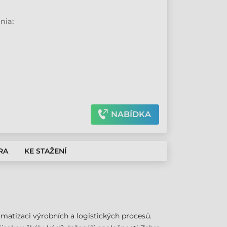
•
nia:
NABÍDKA
RA
KE STAŽENÍ
matizaci výrobních a logistických procesů.