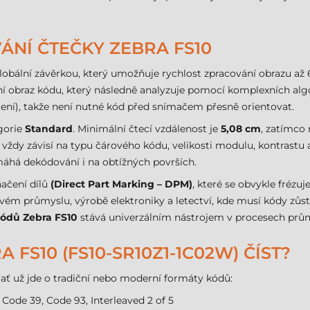
NÍ ČTEČKY ZEBRA FS10
lobální závěrkou, který umožňuje rychlost zpracování obrazu až 
ální obraz kódu, který následně analyzuje pomocí komplexních a
ení), takže není nutné kód před snímačem přesně orientovat.
egorie
Standard
. Minimální čtecí vzdálenost je
5,08 cm
, zatímco
st vždy závisí na typu čárového kódu, velikosti modulu, kontrast
áhá dekódování i na obtížných površích.
načení dílů
(Direct Part Marking – DPM)
, které se obvykle frézu
ém průmyslu, výrobě elektroniky a letectví, kde musí kódy zůsta
kódů Zebra FS10
stává univerzálním nástrojem v procesech prů
FS10 (FS10-SR10Z1-1C02W) ČÍST?
ať už jde o tradiční nebo moderní formáty kódů:
 Code 39, Code 93, Interleaved 2 of 5