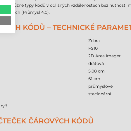
 snímat různé typy kódů v odlišných vzdálenostech bez nutnosti m
ovárnách (Průmysl 4.0).
OVÝCH KÓDŮ – TECHNICKÉ PARAME
Zebra
FS10
2D Area Imager
drátová
5,08 cm
61 cm
průmyslové
stacionární
ry"!
 ČTEČEK ČÁROVÝCH KÓDŮ