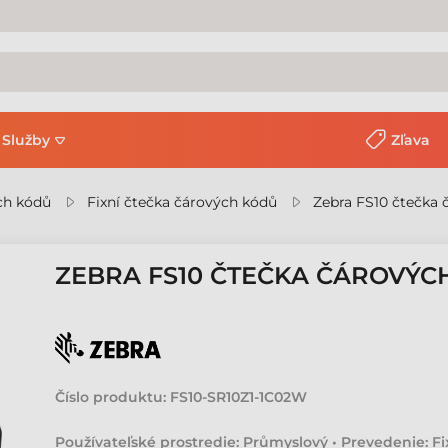
Služby
Zľava
ch kódů
Fixní čtečka čárových kódů
Zebra FS10 čtečka 
ZEBRA FS10 ČTEČKA ČÁROVÝC
Číslo produktu:
FS10-SR10Z1-1C02W
Používateľské prostredie: Průmyslový • Prevedenie: Fix