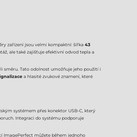
ry zařízení jsou velmi kompaktní: šířka
43
, ale také zajišťuje efektivní odvod tepla a
oli směru. Tato odolnost umožňuje jeho použití i
ignalizace
a hlasité zvukové znamení, které
telským systémem přes konektor USB-C, který
ů poruch. Integraci do systému podporuje
unkcí ImagePerfect můžete během jednoho