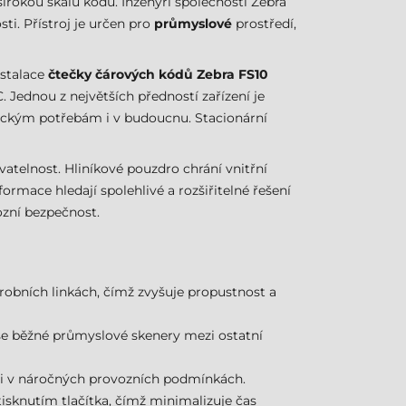
širokou škálu kódů. Inženýři společnosti Zebra
ti. Přístroj je určen pro
průmyslové
prostředí,
nstalace
čtečky čárových kódů Zebra FS10
Jednou z největších předností zařízení je
ickým potřebám i v budoucnu. Stacionární
vatelnost. Hliníkové pouzdro chrání vnitřní
formace hledají spolehlivé a rozšiřitelné řešení
ozní bezpečnost.
robních linkách, čímž zvyšuje propustnost a
se běžné průmyslové skenery mezi ostatní
lní i v náročných provozních podmínkách.
sknutím tlačítka, čímž minimalizuje čas