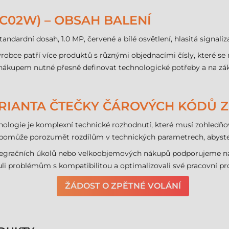
-1C02W) – OBSAH BALENÍ
andardní dosah, 1.0 MP, červené a bílé osvětlení, hlasitá signaliz
robce patří více produktů s různými objednacími čísly, které se
ákupem nutné přesně definovat technologické potřeby a na zákl
VARIANTA ČTEČKY ČÁROVÝCH KÓDŮ Z
nologie je komplexní technické rozhodnutí, které musí zohledňovat
omůže porozumět rozdílům v technických parametrech, abyste mo
 integračních úkolů nebo velkoobjemových nákupů podporujeme 
li problémům s kompatibilitou a optimalizovali své pracovní pro
ŽÁDOST O ZPĚTNÉ VOLÁNÍ