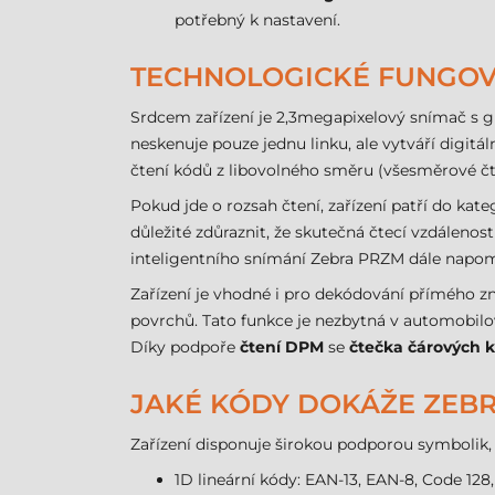
potřebný k nastavení.
TECHNOLOGICKÉ FUNGOVÁ
Srdcem zařízení je 2,3megapixelový snímač s g
neskenuje pouze jednu linku, ale vytváří digit
čtení kódů z libovolného směru (všesměrové čt
Pokud jde o rozsah čtení, zařízení patří do kat
důležité zdůraznit, že skutečná čtecí vzdáleno
inteligentního snímání Zebra PRZM dále napom
Zařízení je vhodné i pro dekódování přímého z
povrchů. Tato funkce je nezbytná v automobilov
Díky podpoře
čtení DPM
se
čtečka čárových 
JAKÉ KÓDY DOKÁŽE ZEBRA 
Zařízení disponuje širokou podporou symbolik, 
1D lineární kódy: EAN-13, EAN-8, Code 128,