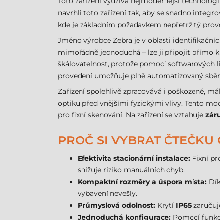
Toto zařízení využívá nejmodernější technologi
navrhli toto zařízení tak, aby se snadno integro
kde je základním požadavkem nepřetržitý provo
Jméno výrobce Zebra je v oblasti identifikačníc
mimořádně jednoduchá – lze ji připojit přímo 
škálovatelnost, protože pomocí softwarových 
provedení umožňuje plně automatizovaný sběr d
Zařízení spolehlivě zpracovává i poškozené, mál
optiku před vnějšími fyzickými vlivy. Tento mode
pro fixní skenování. Na zařízení se vztahuje
zár
PROČ SI VYBRAT ČTEČKU
Efektivita stacionární instalace:
Fixní pr
snižuje riziko manuálních chyb.
Kompaktní rozměry a úspora místa:
Dík
vybavení nevešly.
Průmyslová odolnost:
Krytí
IP65
zaručuje
Jednoduchá konfigurace:
Pomocí funkce