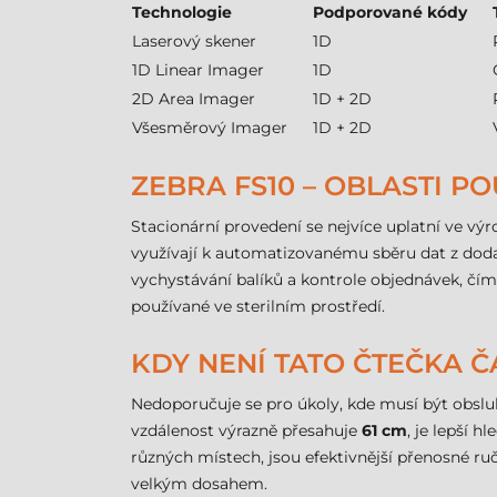
Technologie
Podporované kódy
Laserový skener
1D
1D Linear Imager
1D
2D Area Imager
1D + 2D
Všesměrový Imager
1D + 2D
ZEBRA FS10 – OBLASTI PO
Stacionární provedení se nejvíce uplatní ve výro
využívají k automatizovanému sběru dat z dodac
vychystávání balíků a kontrole objednávek, čím
používané ve sterilním prostředí.
KDY NENÍ TATO ČTEČKA
Nedoporučuje se pro úkoly, kde musí být obslu
vzdálenost výrazně přesahuje
61 cm
, je lepší 
různých místech, jsou efektivnější přenosné r
velkým dosahem.