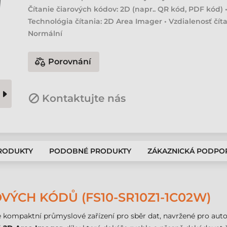
Čítanie čiarových kódov: 2D (napr.. QR kód, PDF kód) 
Technológia čítania: 2D Area Imager • Vzdialenosť číta
Normální
Porovnání
Kontaktujte nás
PRODUKTY
PODOBNÉ PRODUKTY
ZÁKAZNICKÁ PODPO
VÝCH KÓDŮ (FS10-SR10Z1-1C02W)
e kompaktní průmyslové zařízení pro sběr dat, navržené pro auto