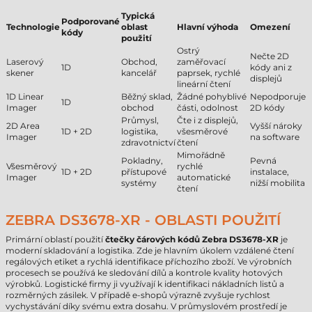
Typická
Podporované
Technologie
oblast
Hlavní výhoda
Omezení
kódy
použití
Ostrý
Nečte 2D
Laserový
Obchod,
zaměřovací
1D
kódy ani z
skener
kancelář
paprsek, rychlé
displejů
lineární čtení
1D Linear
Běžný sklad,
Žádné pohyblivé
Nepodporuje
1D
Imager
obchod
části, odolnost
2D kódy
Průmysl,
Čte i z displejů,
2D Area
Vyšší nároky
1D + 2D
logistika,
všesměrové
Imager
na software
zdravotnictví
čtení
Mimořádně
Pokladny,
Pevná
Všesměrový
rychlé
1D + 2D
přístupové
instalace,
Imager
automatické
systémy
nižší mobilita
čtení
ZEBRA DS3678-XR - OBLASTI POUŽITÍ
Primární oblastí použití
čtečky čárových kódů Zebra DS3678-XR
je
moderní skladování a logistika. Zde je hlavním úkolem vzdálené čtení
regálových etiket a rychlá identifikace příchozího zboží. Ve výrobních
procesech se používá ke sledování dílů a kontrole kvality hotových
výrobků. Logistické firmy ji využívají k identifikaci nákladních listů a
rozměrných zásilek. V případě e-shopů výrazně zvyšuje rychlost
vychystávání díky svému extra dosahu. V průmyslovém prostředí je