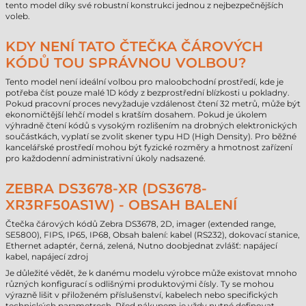
tento model díky své robustní konstrukci jednou z nejbezpečnějších
voleb.
KDY NENÍ TATO ČTEČKA ČÁROVÝCH
KÓDŮ TOU SPRÁVNOU VOLBOU?
Tento model není ideální volbou pro maloobchodní prostředí, kde je
potřeba číst pouze malé 1D kódy z bezprostřední blízkosti u pokladny.
Pokud pracovní proces nevyžaduje vzdálenost čtení 32 metrů, může být
ekonomičtější lehčí model s kratším dosahem. Pokud je úkolem
výhradně čtení kódů s vysokým rozlišením na drobných elektronických
součástkách, vyplatí se zvolit skener typu HD (High Density). Pro běžné
kancelářské prostředí mohou být fyzické rozměry a hmotnost zařízení
pro každodenní administrativní úkoly nadsazené.
ZEBRA DS3678-XR (DS3678-
XR3RF50AS1W) - OBSAH BALENÍ
Čtečka čárových kódů Zebra DS3678, 2D, imager (extended range,
SE5800), FIPS, IP65, IP68, Obsah balení: kabel (RS232), dokovací stanice,
Ethernet adaptér, černá, zelená, Nutno doobjednat zvlášť: napájecí
kabel, napájecí zdroj
Je důležité vědět, že k danému modelu výrobce může existovat mnoho
různých konfigurací s odlišnými produktovými čísly. Ty se mohou
výrazně lišit v přiloženém příslušenství, kabelech nebo specifických
technických parametrech. Před nákupem je vždy nutné definovat