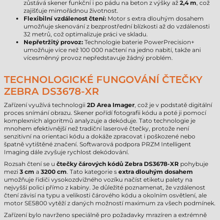
zůstává skener funkční i po pádu na beton z výšky až
2,4 m
, což
zajišťuje mimořádnou životnost.
Flexibilní vzdálenost čtení:
Motor s extra dlouhým dosahem
umožňuje skenování z bezprostřední blízkosti až do vzdálenosti
32 metrů, což optimalizuje práci ve skladu.
Nepřetržitý provoz:
Technologie baterie PowerPrecision+
umožňuje více než 100 000 načtení na jedno nabití, takže ani
vícesměnný provoz nepředstavuje žádný problém.
TECHNOLOGICKÉ FUNGOVÁNÍ ČTEČKY
ZEBRA DS3678-XR
Zařízení využívá technologii
2D Area Imager
, což je v podstatě digitální
proces snímání obrazu. Skener pořídí fotografii kódu a poté ji pomocí
komplexních algoritmů analyzuje a dekóduje. Tato technologie je
mnohem efektivnější než tradiční laserové čtečky, protože není
senzitivní na orientaci kódu a dokáže zpracovat i poškozené nebo
špatně vytištěné značení. Softwarová podpora PRZM Intelligent
Imaging dále zvyšuje rychlost dekódování.
Rozsah čtení se u
čtečky čárových kódů Zebra DS3678-XR
pohybuje
mezi
3 cm
a
3200 cm
. Tato kategorie s
extra dlouhým dosahem
umožňuje řidiči vysokozdvižného vozíku načíst etiketu palety na
nejvyšší polici přímo z kabiny. Je důležité poznamenat, že vzdálenost
čtení závisí na typu a velikosti čárového kódu a okolním osvětlení, ale
motor SE5800 vytěží z daných možností maximum za všech podmínek.
Zařízení bylo navrženo speciálně pro požadavky mrazíren a extrémně