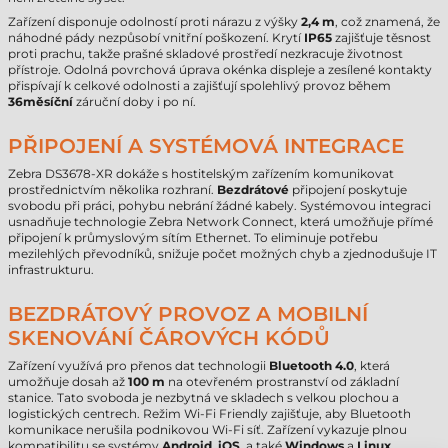
Zařízení disponuje odolností proti nárazu z výšky
2,4 m
, což znamená, že
náhodné pády nezpůsobí vnitřní poškození. Krytí
IP65
zajišťuje těsnost
proti prachu, takže prašné skladové prostředí nezkracuje životnost
přístroje. Odolná povrchová úprava okénka displeje a zesílené kontakty
přispívají k celkové odolnosti a zajišťují spolehlivý provoz během
36měsíční
záruční doby i po ní.
PŘIPOJENÍ A SYSTÉMOVÁ INTEGRACE
Zebra DS3678-XR dokáže s hostitelským zařízením komunikovat
prostřednictvím několika rozhraní.
Bezdrátové
připojení poskytuje
svobodu při práci, pohybu nebrání žádné kabely. Systémovou integraci
usnadňuje technologie Zebra Network Connect, která umožňuje přímé
připojení k průmyslovým sítím Ethernet. To eliminuje potřebu
mezilehlých převodníků, snižuje počet možných chyb a zjednodušuje IT
infrastrukturu.
BEZDRÁTOVÝ PROVOZ A MOBILNÍ
SKENOVÁNÍ ČÁROVÝCH KÓDŮ
Zařízení využívá pro přenos dat technologii
Bluetooth 4.0
, která
umožňuje dosah až
100 m
na otevřeném prostranství od základní
stanice. Tato svoboda je nezbytná ve skladech s velkou plochou a
logistických centrech. Režim Wi-Fi Friendly zajišťuje, aby Bluetooth
komunikace nerušila podnikovou Wi-Fi síť. Zařízení vykazuje plnou
kompatibilitu se systémy
Android
,
iOS
, a také
Windows
a
Linux
.