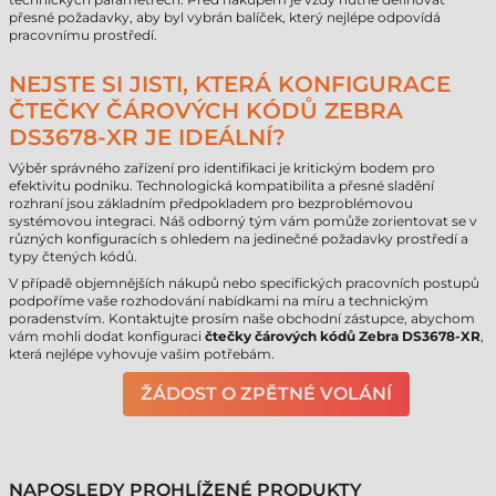
přesné požadavky, aby byl vybrán balíček, který nejlépe odpovídá
pracovnímu prostředí.
NEJSTE SI JISTI, KTERÁ KONFIGURACE
ČTEČKY ČÁROVÝCH KÓDŮ ZEBRA
DS3678-XR JE IDEÁLNÍ?
Výběr správného zařízení pro identifikaci je kritickým bodem pro
efektivitu podniku. Technologická kompatibilita a přesné sladění
rozhraní jsou základním předpokladem pro bezproblémovou
systémovou integraci. Náš odborný tým vám pomůže zorientovat se v
různých konfiguracích s ohledem na jedinečné požadavky prostředí a
typy čtených kódů.
V případě objemnějších nákupů nebo specifických pracovních postupů
podpoříme vaše rozhodování nabídkami na míru a technickým
poradenstvím. Kontaktujte prosím naše obchodní zástupce, abychom
vám mohli dodat konfiguraci
čtečky čárových kódů Zebra DS3678-XR
,
která nejlépe vyhovuje vašim potřebám.
ŽÁDOST O ZPĚTNÉ VOLÁNÍ
NAPOSLEDY PROHLÍŽENÉ PRODUKTY