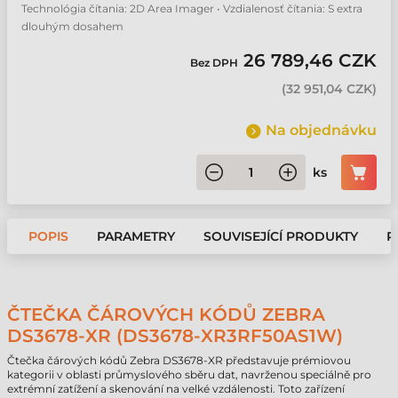
Technológia čítania: 2D Area Imager • Vzdialenosť čítania: S extra
dlouhým dosahem
26 789,46 CZK
Bez DPH
(
32 951,04 CZK
)
Na objednávku
ks
POPIS
PARAMETRY
SOUVISEJÍCÍ PRODUKTY
P
ČTEČKA ČÁROVÝCH KÓDŮ ZEBRA
DS3678-XR (DS3678-XR3RF50AS1W)
Čtečka čárových kódů Zebra DS3678-XR představuje prémiovou
kategorii v oblasti průmyslového sběru dat, navrženou speciálně pro
extrémní zatížení a skenování na velké vzdálenosti. Toto zařízení