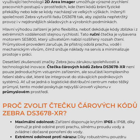
využívající technologii
2D Area Imager
umožňuje výrazné zrychlení
pracovních postupů v prostředích, kde čtení kódů brání fyzické
překážky nebo kde se kódy nacházejí ve velkých výškách. Inženýři
společnosti Zebra vytvořili řadu DS3678 tak, aby zajistila nepřetržitý
provoz i v nejdrsnějších skladových a výrobních podmínkách.
Hlavní výhodou zařízení je jeho flexibilita, neboť dekóduje kódy zblízka i z
extrémních vzdáleností stejnou rychlostí. Tato
ruční
čtečka je vybavena
motorem SE5800, který uživatelům nabízí rozšířený rozsah čtení.
Průmyslové provedení zaručuje, že přístroj odolá prachu, vodě i
mechanickým vlivům, čímž snižuje náklady na servis a minimalizuje
prostoje v práci.
Desetiletí zkušeností značky Zebra jsou zárukou spolehlivosti a
technologické inovace.
Čtečka čárových kódů Zebra DS3678-XR
není
pouze jednoduchým vstupním zařízením, ale součástí komplexního
řešení sběru dat, které lze integrovat do stávajících podnikových
systémů. Ať už se jedná o logistické distribuční centrum nebo těžký
průmysl, tento model poskytuje nejvyšší úroveň výkonu v
průmyslovém
prostředí.
PROČ ZVOLIT ČTEČKU ČÁROVÝCH KÓDŮ
ZEBRA DS3678-XR?
Maximální odolnost:
Zařízení disponuje krytím
IP65
a IP68, díky
čemuž je plně odolné proti prachu, silnému proudu vody a
zvládne i dočasné ponoření do vody.
Extrémní odolnost proti nárazu:
Díky robustnímu pouzdru