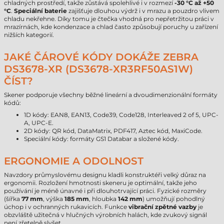
chladných prostředí, takže zůstává spolehlivé i v rozmezí
-30 °C až +50
°C
.
Speciální baterie
zajišťuje dlouhou výdrž i v mrazu a pouzdro vlivem
chladu nekřehne. Díky tomu je čtečka vhodná pro nepřetržitou práci v
mrazírnách, kde kondenzace a chlad často způsobují poruchy u zařízení
nižších kategorií.
JAKÉ ČÁROVÉ KÓDY DOKÁŽE ZEBRA
DS3678-XR (DS3678-XR3RF50AS1W)
ČÍST?
Skener podporuje všechny běžné lineární a dvoudimenzionální formáty
kódů:
1D kódy: EAN8, EAN13, Code39, Code128, Interleaved 2 of 5, UPC-
A, UPC-E.
2D kódy: QR kód, DataMatrix, PDF417, Aztec kód, MaxiCode.
Speciální kódy: formáty GS1 Databar a složené kódy.
ERGONOMIE A ODOLNOST
Navzdory průmyslovému designu kladli konstruktéři velký důraz na
ergonomii. Rozložení hmotnosti skeneru je optimální, takže jeho
používání je méně únavné i při dlouhotrvající práci. Fyzické rozměry
(šířka
77 mm
, výška
185 mm
, hloubka
142 mm
) umožňují pohodlný
úchop i v ochranných rukavicích. Funkce
vibrační zpětné vazby
je
obzvláště užitečná v hlučných výrobních halách, kde zvukový signál
není zřetelně slyšet.