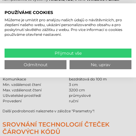
Baterie PowerPrecision+ disponuje inteligentními diagnostickými
funkcemi, které umožňují sledovat stav baterie a její nabíjecí cykly.
POUŽÍVÁME COOKIES
Kromě
bezdrátového
režimu pomáhá funkce Virtual Tether předcházet
Můžeme je umístit pro analýzu našich údajů o návštěvnících, pro
ztrátě zařízení: pokud se skener dostane mimo dosah, základní stanice i
zlepšení našeho webu, ukázání personalizovaného obsahu a pro
zařízení vydají signál. Na baterii poskytuje výrobce záruku
3 měsíce
, což
poskytnutí skvělého zážitku z webu. Pro více informací o cookies
představuje stabilní zázemí i při průmyslovém zatížení.
používáme otevřené nastavení.
ČTEČKA ČÁROVÝCH KÓDŮ ZEBRA
DS3678-XR - TECHNICKÉ PARAMETRY
Přijmout vše
Značka
Zebra
Odmítnout
Ne, uprav
Model
DS3678-XR
Technologie čtení
2D Area Imager
Komunikace
bezdrátová do 100 m
Min. vzdálenost čtení
3 cm
Max. vzdálenost čtení
3200 cm
Uživatelské prostředí
průmyslové
Provedení
ruční
Další podrobnosti naleznete v záložce "Parametry"!
SROVNÁNÍ TECHNOLOGIÍ ČTEČEK
ČÁROVÝCH KÓDŮ