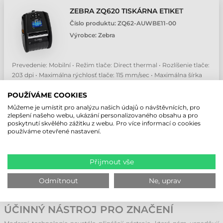
ZEBRA ZQ620 TISKÁRNA ETIKET
Číslo produktu:
ZQ62-AUWBE11-00
Výrobce:
Zebra
Prevedenie: Mobilní • Režim tlače: Direct thermal • Rozlíšenie tlače:
203 dpi • Maximálna rýchlosť tlače: 115 mm/sec • Maximálna šírka
tlače: 72 mm
POUŽÍVÁME COOKIES
20 837,73 CZK
Bez DPH
Můžeme je umístit pro analýzu našich údajů o návštěvnících, pro
(
25 630,41 CZK
)
zlepšení našeho webu, ukázání personalizovaného obsahu a pro
poskytnutí skvělého zážitku z webu. Pro více informací o cookies
Na objednávku
používáme otevřené nastavení.
ks
Přijmout vše
Odmítnout
Ne, uprav
PŘENOSNÁ TISKÁRNA: POHODLNÝ A
ÚČINNÝ NÁSTROJ PRO ZNAČENÍ