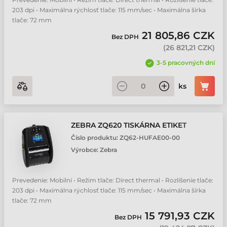
203 dpi • Maximálna rýchlosť tlače: 115 mm/sec • Maximálna šírka
tlače: 72 mm
21 805,86 CZK
Bez DPH
(
26 821,21 CZK
)
3-5 pracovných dní
ks
ZEBRA ZQ620 TISKÁRNA ETIKET
Číslo produktu:
ZQ62-HUFAE00-00
Výrobce:
Zebra
Prevedenie: Mobilní • Režim tlače: Direct thermal • Rozlíšenie tlače:
203 dpi • Maximálna rýchlosť tlače: 115 mm/sec • Maximálna šírka
tlače: 72 mm
15 791,93 CZK
Bez DPH