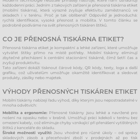
Moderní technologie neustále přinášejí nástroje, které nám usnadňují
každodenní práci. Jedním z takových zařízení je přenosná tiskárna etiket
(mobilní tiskárna), která výrazně zvyšuje efektivitu zaměstnanců ve
skladech i v terénu. Proč je tak oblíbená? Odpověď je jednoduchá:
rychlá identifikace, vysoká přesnost a mobilita. V tomto článku se
podrobně podíváme na svět přenosných tiskáren štítků.
CO JE PŘENOSNÁ TISKÁRNA ETIKET?
Přenosná tiskárna etiket je kompaktní a lehké zařízení, které umožňuje
vytvářet štítky přímo na místě potřeby. Mobilní tiskárny eliminují
zbytečné přecházení k centrální stacionární tiskárně, čímž šetří čas a
zvyšují produktivitu.
Tato zařízení dokáží tisknout čárové kódy, QR kódy, texty, loga a další
grafiku, což uživatelům umožňuje okamžitě identifikovat a sledovat
produkty, zásilky nebo majetek.
VÝHODY PŘENOSNÝCH TISKÁREN ETIKET
Mobilní tiskárny nabízejí řadu výhod, díky kterým jsou nepostradatelné v
mnoha odvětvích:
Mobilita a ergonomie:
Přenosné tiskárny jsou lehké a navržené pro
nošení na opasku nebo v brašně. Umožňují práci kdekoli v terénu bez
omezení kabely, což eliminuje chyby vznikající při přenášení vytištěných
štítků z kanceláře do skladu.
Široké možnosti využití:
Jsou vhodné pro různé úkoly – od správy
skladových zásob a přeceňování zboží v prodejnách až po tisk