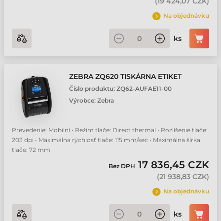
(
19 424,07 CZK
)
Na objednávku
ks
ZEBRA ZQ620 TISKÁRNA ETIKET
Číslo produktu:
ZQ62-AUFAE11-00
Výrobce:
Zebra
Prevedenie: Mobilní • Režim tlače: Direct thermal • Rozlíšenie tlače:
203 dpi • Maximálna rýchlosť tlače: 115 mm/sec • Maximálna šírka
tlače: 72 mm
17 836,45 CZK
Bez DPH
(
21 938,83 CZK
)
Na objednávku
ks