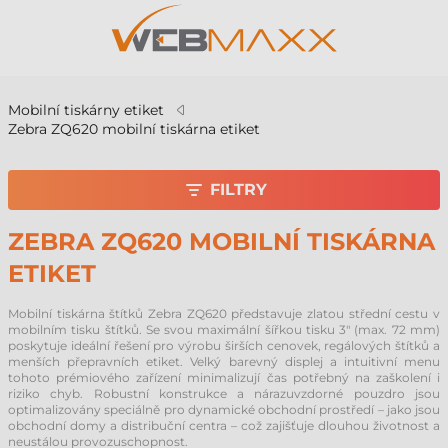
Mobilní tiskárny etiket
Zebra ZQ620 mobilní tiskárna etiket
FILTRY
ZEBRA ZQ620 MOBILNÍ TISKÁRNA
ETIKET
Mobilní tiskárna štítků Zebra ZQ620 představuje zlatou střední cestu v
mobilním tisku štítků. Se svou maximální šířkou tisku 3" (max. 72 mm)
poskytuje ideální řešení pro výrobu širších cenovek, regálových štítků a
menších přepravních etiket. Velký barevný displej a intuitivní menu
tohoto prémiového zařízení minimalizují čas potřebný na zaškolení i
riziko chyb. Robustní konstrukce a nárazuvzdorné pouzdro jsou
optimalizovány speciálně pro dynamické obchodní prostředí – jako jsou
obchodní domy a distribuční centra – což zajišťuje dlouhou životnost a
neustálou provozuschopnost.