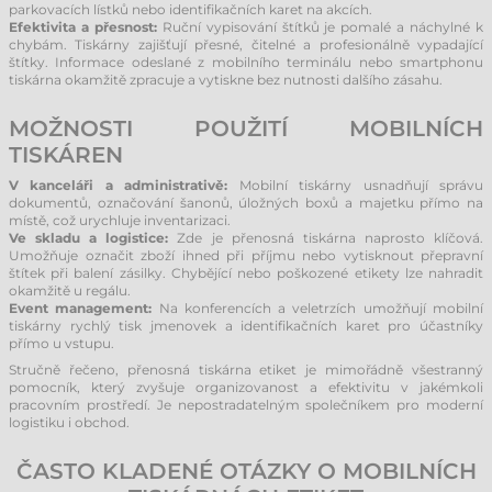
parkovacích lístků nebo identifikačních karet na akcích.
Efektivita a přesnost:
Ruční vypisování štítků je pomalé a náchylné k
chybám. Tiskárny zajišťují přesné, čitelné a profesionálně vypadající
štítky. Informace odeslané z mobilního terminálu nebo smartphonu
tiskárna okamžitě zpracuje a vytiskne bez nutnosti dalšího zásahu.
MOŽNOSTI POUŽITÍ MOBILNÍCH
TISKÁREN
V kanceláři a administrativě:
Mobilní tiskárny usnadňují správu
dokumentů, označování šanonů, úložných boxů a majetku přímo na
místě, což urychluje inventarizaci.
Ve skladu a logistice:
Zde je přenosná tiskárna naprosto klíčová.
Umožňuje označit zboží ihned při příjmu nebo vytisknout přepravní
štítek při balení zásilky. Chybějící nebo poškozené etikety lze nahradit
okamžitě u regálu.
Event management:
Na konferencích a veletrzích umožňují mobilní
tiskárny rychlý tisk jmenovek a identifikačních karet pro účastníky
přímo u vstupu.
Stručně řečeno, přenosná tiskárna etiket je mimořádně všestranný
pomocník, který zvyšuje organizovanost a efektivitu v jakémkoli
pracovním prostředí. Je nepostradatelným společníkem pro moderní
logistiku i obchod.
ČASTO KLADENÉ OTÁZKY O MOBILNÍCH