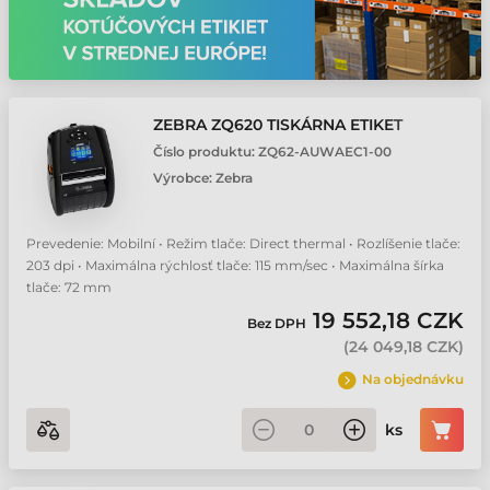
ZEBRA ZQ620 TISKÁRNA ETIKET
Číslo produktu:
ZQ62-AUWAEC1-00
Výrobce:
Zebra
Prevedenie: Mobilní • Režim tlače: Direct thermal • Rozlíšenie tlače:
203 dpi • Maximálna rýchlosť tlače: 115 mm/sec • Maximálna šírka
tlače: 72 mm
19 552,18 CZK
Bez DPH
(
24 049,18 CZK
)
Na objednávku
ks