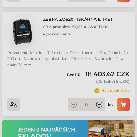
ZEBRA ZQ620 TISKÁRNA ETIKET
Číslo produktu:
ZQ62-AUWAE11-00
Výrobce:
Zebra
Prevedenie: Mobilní • Režim tlače: Direct thermal • Rozlíšenie tlače:
203 dpi • Maximálna rýchlosť tlače: 115 mm/sec • Maximálna šírka
tlače: 72 mm
18 403,62 CZK
Bez DPH
(
22 636,45 CZK
)
Na objednávku
ks