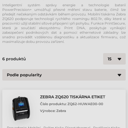
Inteligentní systém správy energie a technologie baterií
PowerPrecision+ umožňují přesné měření stavu baterie, čímž lze
předejít nečekaným odstávkám během provozu. Mobilní tiskárna Zebra
ZQ620 podporuje technologii rychlého roamingu 802.11r, díky které si
pracovníci užijí stabilní síťové připojení i při pohybu. Funkce PrintSecure,
která je součástí ekosystému Print DNA, poskytuje vynikající
zabezpečení podnikových dat a pomocí ethernetové základny lze
snadno provádět vzdálenou diagnostiku a aktualizace firmwaru, což
maximalizuje dobu provozu zařízení.
6
produktů
ZEBRA ZQ620 TISKÁRNA ETIKET
Číslo produktu:
ZQ62-HUWAE00-00
Výrobce:
Zebra
Prevedenie: Mobilní • Režim tlače: Direct thermal • Rozlíšenie tlače: