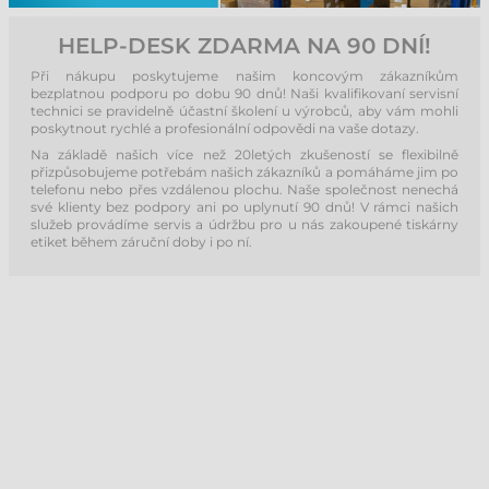
HELP-DESK ZDARMA NA 90 DNÍ!
Při nákupu poskytujeme našim koncovým zákazníkům
bezplatnou podporu po dobu 90 dnů! Naši kvalifikovaní servisní
technici se pravidelně účastní školení u výrobců, aby vám mohli
poskytnout rychlé a profesionální odpovědi na vaše dotazy.
Na základě našich více než 20letých zkušeností se flexibilně
přizpůsobujeme potřebám našich zákazníků a pomáháme jim po
telefonu nebo přes vzdálenou plochu. Naše společnost nenechá
své klienty bez podpory ani po uplynutí 90 dnů! V rámci našich
služeb provádíme servis a údržbu pro u nás zakoupené tiskárny
etiket během záruční doby i po ní.