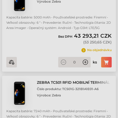
Výrobce:
Zebra
Kapacita batérie: 5000 mAh • Používateľské prostredie: Firemní •
Veľkosť obrazovky: 6 " • Prevedenie: Ruční • Technológia čítania: 2D
Area Imager • Operačný systém: Android • Typ GSM: LTE/5G
43 293,21 CZK
Bez DPH
(
53 250,65 CZK
)
Na objednávku
ks
ZEBRA TC501 RFID MOBILNÍ TERMINÁL
Číslo produktu:
TC501G-321B1A1E01-A6
Výrobce:
Zebra
Kapacita batérie: 7240 mAh • Používateľské prostredie: Firemní •
Veľkosť obrazovky: 6 " • Prevedenie: Ruční • Technológia čítania: 2D