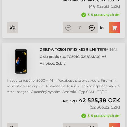
Bez DPH
(
46 025,83 CZK
)
3-5 pracovných dní
ks
ZEBRA TC501 RFID MOBILNÍ TERMINÁL
Číslo produktu:
TC501G-321B1A1A01-A6
Výrobce:
Zebra
Kapacita batérie: 5000 mAh • Používateľské prostredie: Firemní •
Veľkosť obrazovky: 6 " • Prevedenie: Ruční • Technológia čítania: 2D
Area Imager • Operačný systém: Android • Typ GSM: LTE/5G
42 525,38 CZK
Bez DPH
(
52 306,22 CZK
)
3-5 pracovných dní