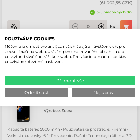
(
61 002,55 CZK
)
3-5 pracovných dní
ks
POUŽÍVÁME COOKIES
Můžeme je umístit pro analýzu našich údajů o návštěvnících, pro
zlepšení našeho webu, ukázání personalizovaného obsahu a pro
poskytnutí skvělého zážitku z webu. Pro více informací o cookies
používáme otevřené nastavení.
Přijmout vše
Odmítnout
Ne, uprav
ZEBRA TC501 RFID MOBILNÍ TERMINÁL
Číslo produktu:
TC501G-341E2B1A01-A6
Výrobce:
Zebra
Kapacita batérie: 5000 mAh • Používateľské prostredie: Firemní •
Veľkosť obrazovky: 6 " • Prevedenie: Ruční • Technológia čítania: 2D