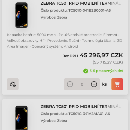
ZEBRA TC501 RFID MOBILNÍ TERMINÁL
Číslo produktu:
TC5010-041B2B0001-A6
Výrobce:
Zebra
Kapacita batérie: 5000 mAh • Používateľské prostredie: Firemní •
Veľkosť obrazovky: 6 " • Prevedenie: Ruční • Technológia čítania: 2D
Area Imager • Operačný systém: Android
45 296,97 CZK
Bez DPH
(
55 715,27 CZK
)
3-5 pracovných dní
ks
ZEBRA TC501 RFID MOBILNÍ TERMINÁL
Číslo produktu:
TC501G-341A2A1A01-A6
Výrobce:
Zebra