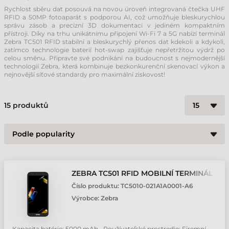
Rychlost sběru dat posouvá na novou úroveň integrovaná čtečka UHF
RFID a 50MP fotoaparát s podporou AI, což umožňuje bleskurychlou
správu zásob a precizní 3D dokumentaci v jediném kompaktním
přístroji. Díky na trhu unikátnímu připojení Wi-Fi 7 a 5G nabízí terminál
Zebra TC501 RFID stabilní a bleskurychlý přenos dat kdekoli a kdykoli,
zatímco technologie baterií hot-swap zajišťuje nepřetržitou výdrž po
celou směnu. Připravte své podnikání na budoucnost s nejmodernější
technologií Zebra, která kombinuje bezkonkurenční skenovací výkon a
nejnovější síťové standardy pro maximální ziskovost!
15
produktů
ZEBRA TC501 RFID MOBILNÍ TERMINÁL
Číslo produktu:
TC5010-021A1A0001-A6
Výrobce:
Zebra
Kapacita batérie: 5000 mAh • Používateľské prostredie: Firemní •