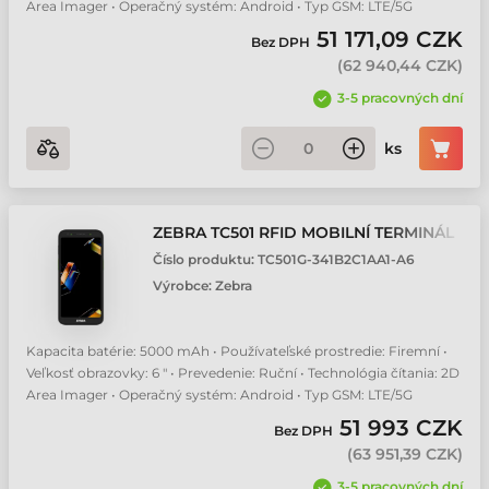
Area Imager • Operačný systém: Android • Typ GSM: LTE/5G
51 171,09 CZK
Bez DPH
(
62 940,44 CZK
)
3-5 pracovných dní
ks
ZEBRA TC501 RFID MOBILNÍ TERMINÁL
Číslo produktu:
TC501G-341B2C1AA1-A6
Výrobce:
Zebra
Kapacita batérie: 5000 mAh • Používateľské prostredie: Firemní •
Veľkosť obrazovky: 6 " • Prevedenie: Ruční • Technológia čítania: 2D
Area Imager • Operačný systém: Android • Typ GSM: LTE/5G
51 993 CZK
Bez DPH
(
63 951,39 CZK
)
3-5 pracovných dní