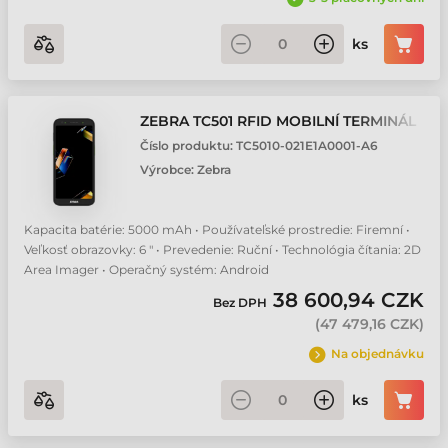
ks
ZEBRA TC501 RFID MOBILNÍ TERMINÁL
Číslo produktu:
TC5010-021E1A0001-A6
Výrobce:
Zebra
Kapacita batérie: 5000 mAh • Používateľské prostredie: Firemní •
Veľkosť obrazovky: 6 " • Prevedenie: Ruční • Technológia čítania: 2D
Area Imager • Operačný systém: Android
38 600,94 CZK
Bez DPH
(
47 479,16 CZK
)
Na objednávku
ks