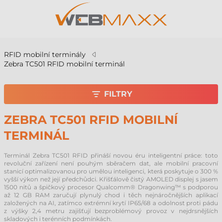
RFID mobilní terminály
Zebra TC501 RFID mobilní terminál
FILTRY
ZEBRA TC501 RFID MOBILNÍ
TERMINÁL
Terminál Zebra TC501 RFID přináší novou éru inteligentní práce: toto
revoluční zařízení není pouhým sběračem dat, ale mobilní pracovní
stanicí optimalizovanou pro umělou inteligenci, která poskytuje o 300 %
vyšší výkon než její předchůdci. Křišťálově čistý AMOLED displej s jasem
1500 nitů a špičkový procesor Qualcomm® Dragonwing™ s podporou
až 12 GB RAM zaručují plynulý chod i těch nejnáročnějších aplikací
založených na AI, zatímco extrémní krytí IP65/68 a odolnost proti pádu
z výšky 2,4 metru zajišťují bezproblémový provoz v nejdrsnějších
skladových i terénních podmínkách.