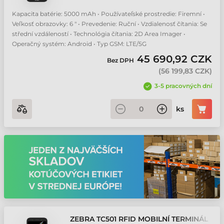
Kapacita batérie: 5000 mAh • Používateľské prostredie: Firemní •
Veľkosť obrazovky: 6 " • Prevedenie: Ruční • Vzdialenosť čítania: Se
střední vzdáleností • Technológia čítania: 2D Area Imager •
Operačný systém: Android • Typ GSM: LTE/5G
45 690,92 CZK
Bez DPH
(
56 199,83 CZK
)
3-5 pracovných dní
ks
ZEBRA TC501 RFID MOBILNÍ TERMINÁL