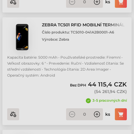
ks
ZEBRA TC501 RFID MOBILNÍ TERMINÁL
Číslo produktu:
TC5010-041A2B0001-A6
Výrobce:
Zebra
Kapacita batérie: 5000 mAh • Používateľské prostredie: Firemní •
Veľkosť obrazovky: 6 " • Prevedenie: Ruční • Vzdialenosť čítania: Se
střední vzdáleností • Technológia čítania: 2D Area Imager •
Operačný systém: Android
44 115,4 CZK
Bez DPH
(
54 261,94 CZK
)
3-5 pracovných dní
ks