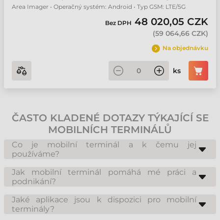
Area Imager • Operačný systém: Android • Typ GSM: LTE/5G
48 020,05 CZK
Bez DPH
(
59 064,66 CZK
)
Na objednávku
ks
ČASTO KLADENÉ DOTAZY TÝKAJÍCÍ SE
MOBILNÍCH TERMINÁLŮ
Co je mobilní terminál a k čemu jej
používáme?
Mobilní terminál je dnes nepostradatelným nástrojem téměř v každé
oblasti, zejména v obchodě, výrobě a logistice. Funguje na bázi systému
Jak mobilní terminál pomáhá mé práci a
čárových kódů a umožňuje zpracování informací uložených v kódech a
podnikání?
online komunikaci s databázemi. Množství, lokalizační údaje a další
Použitím mobilního terminálu lze optimalizovat prodejní, obchodní a
parametry lze na těchto zařízeních měnit a k systému se můžete kdykoli
výrobní procesy a výrazně snížit ztráty v důsledku chyb. Zrychlí se i
Jaké aplikace jsou k dispozici pro mobilní
a kdekoli připojit pomocí SIM karet nebo Wi-Fi.
administrativní procesy, počínaje příjmem zboží přes inventuru až po
terminály?
fakturaci. Použití systému čárových kódů a mobilního terminálu
V mobilních terminálech běží operační systém Android nebo Windows.