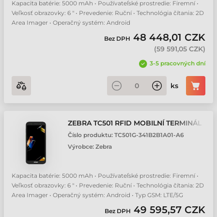
Kapacita batérie: 5000 mAh • Používateľské prostredie: Firemní •
Veľkosť obrazovky: 6 " • Prevedenie: Ruční • Technológia čítania: 2D
Area Imager • Operačný systém: Android
48 448,01 CZK
Bez DPH
(
59 591,05 CZK
)
3-5 pracovných dní
ks
ZEBRA TC501 RFID MOBILNÍ TERMINÁL
Číslo produktu:
TC501G-341B2B1A01-A6
Výrobce:
Zebra
Kapacita batérie: 5000 mAh • Používateľské prostredie: Firemní •
Veľkosť obrazovky: 6 " • Prevedenie: Ruční • Technológia čítania: 2D
Area Imager • Operačný systém: Android • Typ GSM: LTE/5G
49 595,57 CZK
Bez DPH