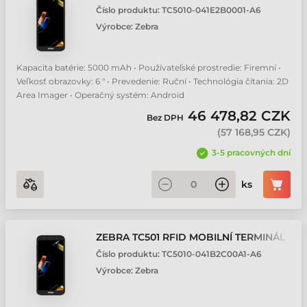
Číslo produktu:
TC5010-041E2B0001-A6
Výrobce:
Zebra
Kapacita batérie: 5000 mAh • Používateľské prostredie: Firemní •
Veľkosť obrazovky: 6 " • Prevedenie: Ruční • Technológia čítania: 2D
Area Imager • Operačný systém: Android
46 478,82 CZK
Bez DPH
(
57 168,95 CZK
)
3-5 pracovných dní
ks
ZEBRA TC501 RFID MOBILNÍ TERMINÁL
Číslo produktu:
TC5010-041B2C00A1-A6
Výrobce:
Zebra