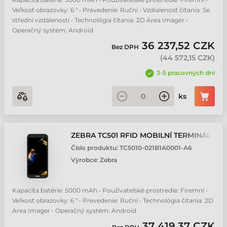
Veľkosť obrazovky: 6 " • Prevedenie: Ruční • Vzdialenosť čítania: Se
střední vzdáleností • Technológia čítania: 2D Area Imager •
Operačný systém: Android
36 237,52 CZK
Bez DPH
(
44 572,15 CZK
)
3-5 pracovných dní
ks
ZEBRA TC501 RFID MOBILNÍ TERMINÁL
Číslo produktu:
TC5010-021B1A0001-A6
Výrobce:
Zebra
Kapacita batérie: 5000 mAh • Používateľské prostredie: Firemní •
Veľkosť obrazovky: 6 " • Prevedenie: Ruční • Technológia čítania: 2D
Area Imager • Operačný systém: Android
37 419,37 CZK