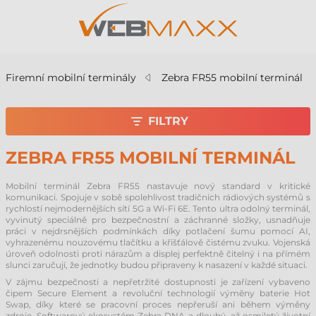
Firemní mobilní terminály
Zebra FR55 mobilní terminál
FILTRY
ZEBRA FR55 MOBILNÍ TERMINÁL
Mobilní terminál Zebra FR55 nastavuje nový standard v kritické
komunikaci. Spojuje v sobě spolehlivost tradičních rádiových systémů s
rychlostí nejmodernějších sítí 5G a Wi-Fi 6E. Tento ultra odolný terminál,
vyvinutý speciálně pro bezpečnostní a záchranné složky, usnadňuje
práci v nejdrsnějších podmínkách díky potlačení šumu pomocí AI,
vyhrazenému nouzovému tlačítku a křišťálově čistému zvuku. Vojenská
úroveň odolnosti proti nárazům a displej perfektně čitelný i na přímém
slunci zaručují, že jednotky budou připraveny k nasazení v každé situaci.
V zájmu bezpečnosti a nepřetržité dostupnosti je zařízení vybaveno
čipem Secure Element a revoluční technologií výměny baterie Hot
Swap, díky které se pracovní proces nepřeruší ani během výměny
zdroje. Softwarový ekosystém Zebra DNA a dlouhý, až osmiletý životní