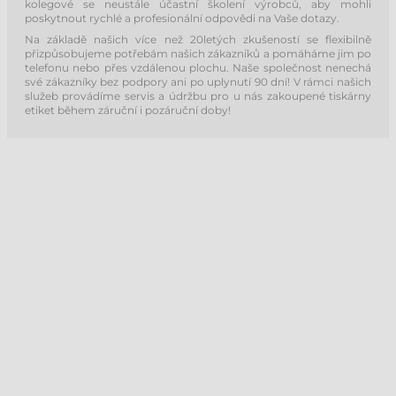
kolegové se neustále účastní školení výrobců, aby mohli
poskytnout rychlé a profesionální odpovědi na Vaše dotazy.
Na základě našich více než 20letých zkušeností se flexibilně
přizpůsobujeme potřebám našich zákazníků a pomáháme jim po
telefonu nebo přes vzdálenou plochu. Naše společnost nenechá
své zákazníky bez podpory ani po uplynutí 90 dní! V rámci našich
služeb provádíme servis a údržbu pro u nás zakoupené tiskárny
etiket během záruční i pozáruční doby!