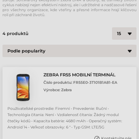
cyklus nabízejí nejen efektivní nástroj, ale i udržitelné a nadčasové řešení
pro všechny organizace, kde vteřiny a přesné informace hrají klíčovou
roli při záchraně životů.
4
produktů
ZEBRA FR55 MOBILNÍ TERMINÁL
Číslo produktu:
FR55E0-3T101B1A81-EA
Výrobce:
Zebra
Používateľské prostredie: Firemní • Prevedenie: Ruční •
Technológia čítania: Není • Vzdialenosť čítania: Žádný modul
čtečky kódů • Kapacita batérie: 4680 mAh • Operačný systém:
Android 14 • Veľkosť obrazovky: 6 " • Typ GSM: LTE/5G
Kontaktujte nás