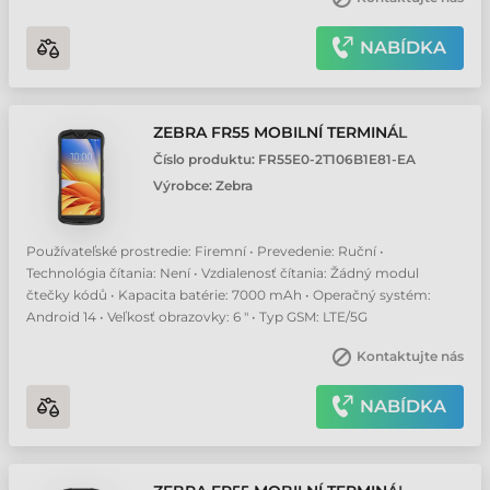
NABÍDKA
ZEBRA FR55 MOBILNÍ TERMINÁL
Číslo produktu:
FR55E0-2T106B1E81-EA
Výrobce:
Zebra
Používateľské prostredie: Firemní • Prevedenie: Ruční •
Technológia čítania: Není • Vzdialenosť čítania: Žádný modul
čtečky kódů • Kapacita batérie: 7000 mAh • Operačný systém:
Android 14 • Veľkosť obrazovky: 6 " • Typ GSM: LTE/5G
Kontaktujte nás
NABÍDKA