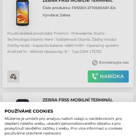
ZEBRA FR55 MOBILNÍ TERMINÁL
Číslo produktu:
FR55E0-2T106B1A81-EA
Výrobce:
Zebra
Používateľské prostredie: Firemní • Prevedenie: Ruční •
Technológia čítania: Není • Vzdialenosť čítania: Žádný modul
čtečky kódů • Kapacita batérie: 4680 mAh • Operačný systém:
Android 14 • Veľkosť obrazovky: 6 " • Typ GSM: LTE/5G
Kontaktujte nás
NABÍDKA
ZEBRA FR55 MOBILNÍ TERMINÁL
Číslo produktu:
FR55E0-1T106B1A81-EA
POUŽÍVÁME COOKIES
Výrobce:
Zebra
Můžeme je umístit pro analýzu našich údajů o návštěvnících, pro
zlepšení našeho webu, ukázání personalizovaného obsahu a pro
poskytnutí skvělého zážitku z webu. Pro více informací o cookies
Používateľské prostredie: Firemní • Prevedenie: Ruční •
používáme otevřené nastavení.