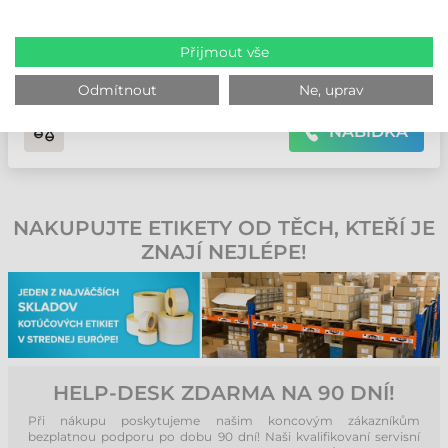
Technológia čítania: Není • Vzdialenosť čítania: Žádný modul
čtečky kódů • Kapacita batérie: 4680 mAh • Operačný systém:
Android 14 • Veľkosť obrazovky: 6 " • Typ GSM: LTE/5G
Přijmout vše
Kontaktujte nás
Odmítnout
Ne, uprav
NABÍDKA
NAKUPUJTE ETIKETY OD TĚCH, KTEŘÍ JE
ZNAJÍ NEJLÉPE!
HELP-DESK ZDARMA NA 90 DNÍ!
Při nákupu poskytujeme našim koncovým zákazníkům
bezplatnou podporu po dobu 90 dní! Naši kvalifikovaní servisní