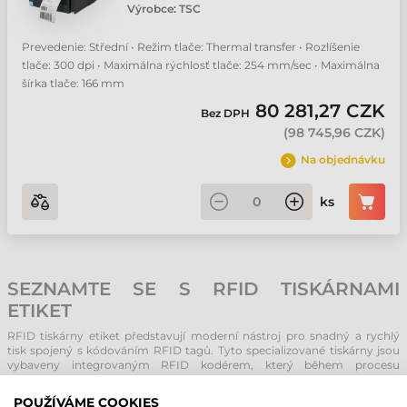
Výrobce:
TSC
Prevedenie: Střední • Režim tlače: Thermal transfer • Rozlíšenie
tlače: 300 dpi • Maximálna rýchlosť tlače: 254 mm/sec • Maximálna
šírka tlače: 166 mm
80 281,27 CZK
Bez DPH
(
98 745,96 CZK
)
Na objednávku
ks
SEZNAMTE SE S RFID TISKÁRNAMI
ETIKET
RFID tiskárny etiket představují moderní nástroj pro snadný a rychlý
tisk spojený s kódováním RFID tagů. Tyto specializované tiskárny jsou
vybaveny integrovaným RFID kodérem, který během procesu
termotransferového tisku současně zapisuje data přímo do čipu
umístěného v RFID etiketě.
POUŽÍVÁME COOKIES