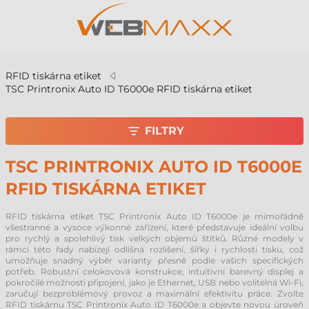
RFID tiskárna etiket
TSC Printronix Auto ID T6000e RFID tiskárna etiket
FILTRY
TSC PRINTRONIX AUTO ID T6000E
RFID TISKÁRNA ETIKET
RFID tiskárna etiket TSC Printronix Auto ID T6000e je mimořádně
všestranné a vysoce výkonné zařízení, které představuje ideální volbu
pro rychlý a spolehlivý tisk velkých objemů štítků. Různé modely v
rámci této řady nabízejí odlišná rozlišení, šířky i rychlosti tisku, což
umožňuje snadný výběr varianty přesně podle vašich specifických
potřeb. Robustní celokovová konstrukce, intuitivní barevný displej a
pokročilé možnosti připojení, jako je Ethernet, USB nebo volitelná Wi-Fi,
zaručují bezproblémový provoz a maximální efektivitu práce. Zvolte
RFID tiskárnu TSC Printronix Auto ID T6000e a objevte novou úroveň