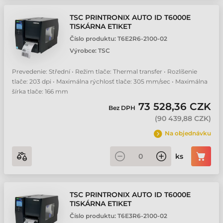
TSC PRINTRONIX AUTO ID T6000E
TISKÁRNA ETIKET
Číslo produktu:
T6E2R6-2100-02
Výrobce:
TSC
Prevedenie: Střední • Režim tlače: Thermal transfer • Rozlíšenie
tlače: 203 dpi • Maximálna rýchlosť tlače: 305 mm/sec • Maximálna
šírka tlače: 166 mm
73 528,36 CZK
Bez DPH
(
90 439,88 CZK
)
Na objednávku
ks
TSC PRINTRONIX AUTO ID T6000E
TISKÁRNA ETIKET
Číslo produktu:
T6E3R6-2100-02