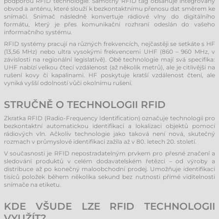
podporou RFID technologie. Samotný RFID tag obsahuje integrovaný
obvod a anténu, které slouží k bezkontaktnímu přenosu dat směrem ke
snímači. Snímač následně konvertuje rádiové vlny do digitálního
formátu, který je přes komunikační rozhraní odeslán do vašeho
informačního systému.
RFID systémy pracují na různých frekvencích, nejčastěji se setkáte s HF
(13,56 MHz) nebo ultra vysokými frekvencemi UHF (860 – 960 MHz, v
závislosti na regionální legislativě). Obě technologie mají svá specifika:
UHF nabízí velkou čtecí vzdálenost (až několik metrů), ale je citlivější na
rušení kovy či kapalinami. HF poskytuje kratší vzdálenost čtení, ale
vyniká vyšší odolností vůči okolnímu rušení.
STRUČNĚ O TECHNOLOGII RFID
Zkratka RFID (Radio-Frequency Identification) označuje technologii pro
bezkontaktní automatickou identifikaci a lokalizaci objektů pomocí
rádiových vln. Ačkoliv technologie jako taková není nová, skutečný
rozmach v průmyslové identifikaci zažila až v 80. letech 20. století.
V současnosti je RFID nepostradatelným prvkem pro přesné značení a
sledování produktů v celém dodavatelském řetězci – od výroby a
distribuce až po konečný maloobchodní prodej. Umožňuje identifikaci
tisíců položek během několika sekund bez nutnosti přímé viditelnosti
snímače na etiketu.
KDE VŠUDE LZE RFID TECHNOLOGII
VYUŽÍT?