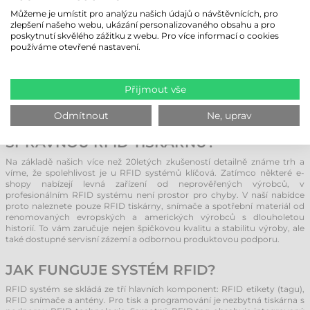
Ceny RFID zařízení a příslušenství v posledních letech výrazně klesly, což
Můžeme je umístit pro analýzu našich údajů o návštěvnících, pro
technologii zpřístupnilo širokému spektru společností. Dnes se s RFID
zlepšení našeho webu, ukázání personalizovaného obsahu a pro
etikety běžně setkáváme například v prodejnách oděvů (např. Zara)
poskytnutí skvělého zážitku z webu. Pro více informací o cookies
nebo ve velkých nákupních centrech. Použití RFID tagů u
používáme otevřené nastavení.
samoobslužných pokladen umožňuje bleskové a bezchybné odbavení
nákupu, které je nesrovnatelně rychlejší než běžné skenování čárových
kódů. Kromě obchodu nacházejí RFID tiskárny své uplatnění zejména v
logistice, kde radikálně urychlují procesy příjmu, výdeje a inventarizace
Přijmout vše
zboží.
Odmítnout
Ne, uprav
PODLE JAKÝCH KRITÉRIÍ VYBRAT
SPRÁVNOU RFID TISKÁRNU?
Na základě našich více než 20letých zkušeností detailně známe trh a
víme, že spolehlivost je u RFID systémů klíčová. Zatímco některé e-
shopy nabízejí levná zařízení od neprověřených výrobců, v
profesionálním RFID systému není prostor pro chyby. V naší nabídce
proto naleznete pouze RFID tiskárny, snímače a spotřební materiál od
renomovaných evropských a amerických výrobců s dlouholetou
historií. To vám zaručuje nejen špičkovou kvalitu a stabilitu výroby, ale
také dostupné servisní zázemí a odbornou produktovou podporu.
JAK FUNGUJE SYSTÉM RFID?
RFID systém se skládá ze tří hlavních komponent: RFID etikety (tagu),
RFID snímače a antény. Pro tisk a programování je nezbytná tiskárna s