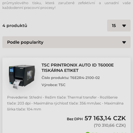
průmyslového tisku, která zaručeně zefektivní a usnadní vaše
každodenní pracovní procesy!
4
produktů
TSC PRINTRONIX AUTO ID T6000E
TISKÁRNA ETIKET
Číslo produktu:
T6E2R4-2100-02
Výrobce:
TSC
Prevedenie: Střední • Režim tlače: Thermal transfer • Rozlíšenie
tlače: 203 dpi • Maximálna rýchlosť tlače: 356 mm/sec • Maximálna
šírka tlače: 104 mm
57 163,14 CZK
Bez DPH
(
70 310,66 CZK
)