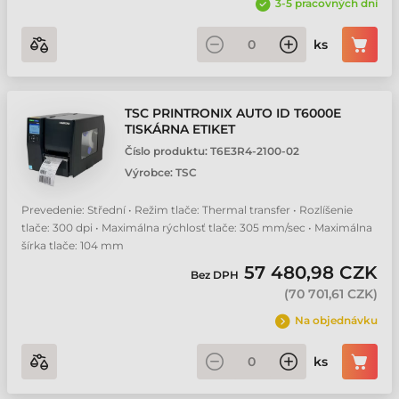
3-5 pracovných dní
ks
TSC PRINTRONIX AUTO ID T6000E
TISKÁRNA ETIKET
Číslo produktu:
T6E3R4-2100-02
Výrobce:
TSC
Prevedenie: Střední • Režim tlače: Thermal transfer • Rozlíšenie
tlače: 300 dpi • Maximálna rýchlosť tlače: 305 mm/sec • Maximálna
šírka tlače: 104 mm
57 480,98 CZK
Bez DPH
(
70 701,61 CZK
)
Na objednávku
ks