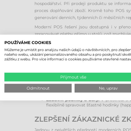
hospodářství. Při prodeji produktu se inform
proces doplňování zboží. Kromě toho POS syst
generování denních, týdenních či měsíčních rep
Moderní POS řešení jsou dostupná i v přenos
zpracovávat platby přímo u stolů, což zrychluj
POUŽÍVÁME COOKIES
ŠIROKÉ MOŽNOSTI VYUŽI
Můžeme je umístit pro analýzu našich údajů o návštěvnících, pro zlepšen
našeho webu, ukázání personalizovaného obsahu a pro poskytnutí skvě
zážitku z webu. Pro více informací o cookies používáme otevřené nastav
POS terminály nacházejí uplatnění v mnoha odv
Maloobchod:
V prodejnách hrají POS sys
sklady pomáhají manažerům optimalizova
Přijmout vše
Gastronomie:
V restauracích a kavárnác
bar, což minimalizuje chyby. Systém tak
Odmítnout
Ne, uprav
Hotelnictví:
POS terminály v hotelech p
umožňuje zaznamenávat preference hostů
Zábavní podniky a bary:
V prostředí s 
flexibilně spravovat šťastné hodinky (happ
ZLEPŠENÍ ZÁKAZNICKÉ Z
Jednou z největších předností moderních POS