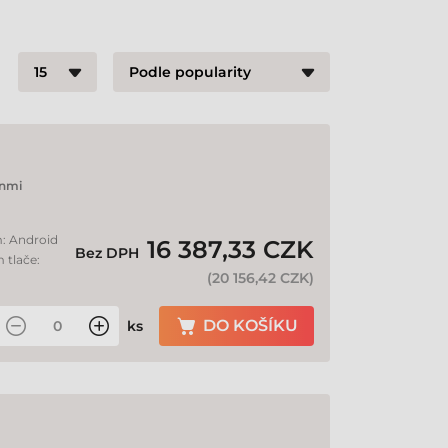
nmi
m: Android
16 387,33 CZK
Bez DPH
 tlače:
(
20 156,42 CZK
)
DO KOŠÍKU
ks