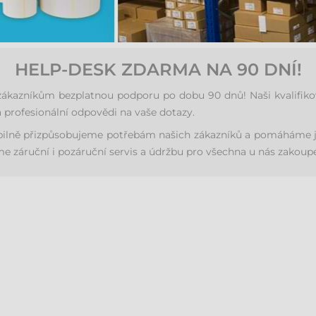
HELP-DESK ZDARMA NA 90 DNÍ!
azníkům bezplatnou podporu po dobu 90 dnů! Naši kvalifikovan
 profesionální odpovědi na vaše dotazy.
ibilně přizpůsobujeme potřebám našich zákazníků a pomáháme j
 záruční i pozáruční servis a údržbu pro všechna u nás zakoupe