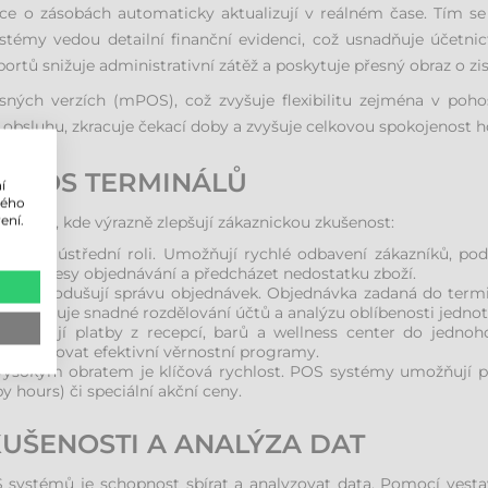
ace o zásobách automaticky aktualizují v reálném čase. Tím se 
émy vedou detailní finanční evidenci, což usnadňuje účetnic
ortů snižuje administrativní zátěž a poskytuje přesný obraz o zi
ných verzích (mPOS), což zvyšuje flexibilitu zejména v pohos
e obsluhu, zkracuje čekací doby a zvyšuje celkovou spokojenost h
TÍ POS TERMINÁLŮ
í
lého
ení.
ětvích, kde výrazně zlepšují zákaznickou zkušenost:
témy ústřední roli. Umožňují rychlé odbavení zákazníků, pod
t procesy objednávání a předcházet nedostatku zboží.
h zjednodušují správu objednávek. Objednávka zadaná do term
é umožňuje snadné rozdělování účtů a analýzu oblíbenosti jedno
ropojují platby z recepcí, barů a wellness center do jedno
 a budovat efektivní věrnostní programy.
vysokým obratem je klíčová rychlost. POS systémy umožňují pe
y hours) či speciální akční ceny.
KUŠENOSTI A ANALÝZA DAT
 systémů je schopnost sbírat a analyzovat data. Pomocí vest