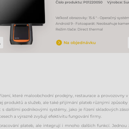
Číslo produktu:
P01220050
Výrobce:
Su
Veľkosť obrazovky: 15.6 " • Operačný systé
Android 9 • Fotoaparát: Neobsahuje kamer
Režim tlače: Direct thermal
Na objednávku
řízení, které maloobchodní prodejny, restaurace a provozovny v s
 produktů a služeb, ale také přijímání plateb různými způsoby (
 s dalšími podnikovými systémy, jako je řízení skladových zás
sech a výrazně zvyšují efektivitu fungování firmy.
pracování plateb, ale integrují i mnoho dalších funkcí. Jedno