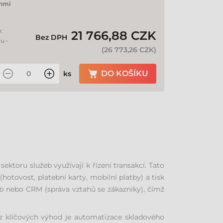
nmi
m:
21 766,88 CZK
Bez DPH
u •
(
26 773,26 CZK
)
DO KOŠÍKU
ks
ektoru služeb využívají k řízení transakcí. Tato
hotovost, platební karty, mobilní platby) a tisk
ob nebo CRM (správa vztahů se zákazníky), čímž
u z klíčových výhod je automatizace skladového