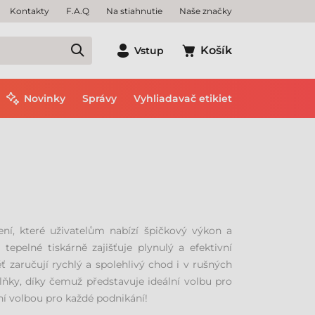
Kontakty
F.A.Q
Na stiahnutie
Naše značky
Košík
Vstup
Novinky
Správy
Vyhliadavač etikiet
í, které uživatelům nabízí špičkový výkon a
pelné tiskárně zajišťuje plynulý a efektivní
zaručují rychlý a spolehlivý chod i v rušných
ňky, díky čemuž představuje ideální volbu pro
ní volbou pro každé podnikání!