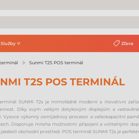
Služby
Zľava
terminál
Sunmi T2S POS terminál
NMI T2S POS TERMINÁL
erminál SUNMI T2s je mimořádně moderní a inovativní zařízen
rannost. Díky svým velkým dotykovým displejům a vestavěné te
. Vysoce výkonný osmijádrový procesor a velkokapacitní paměť 
ech. Disponuje mnoha možnostmi připojení a volitelnými dopl
jakékoli obchodní prostředí. POS terminál SUNMI T2s je perfekt