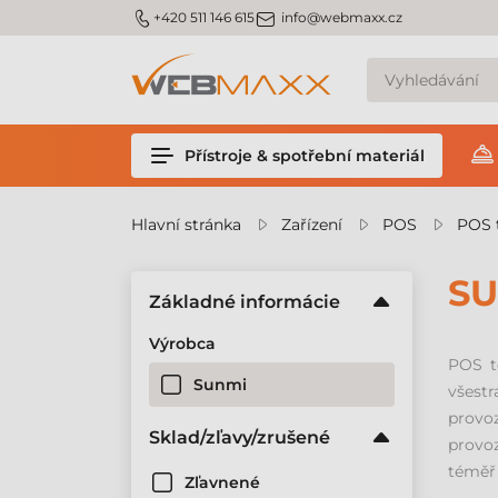
m_phone
m_email
+420 511 146 615
info@webmaxx.cz
Přístroje & spotřební materiál
Hlavní stránka
Zařízení
POS
POS 
SU
Základné informácie
Výrobca
POS t
Sunmi
všest
provoz
Sklad/zľavy/zrušené
provoz
téměř 
Zľavnené