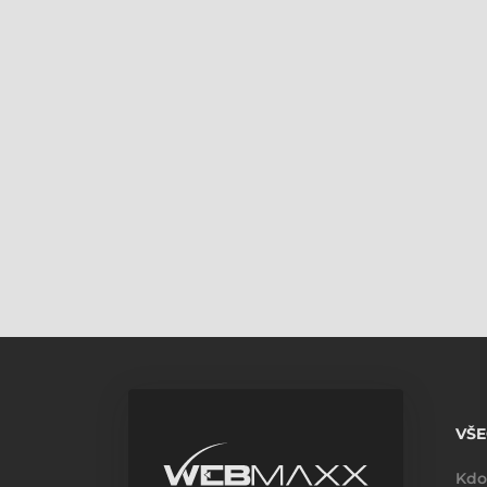
VŠ
Kdo