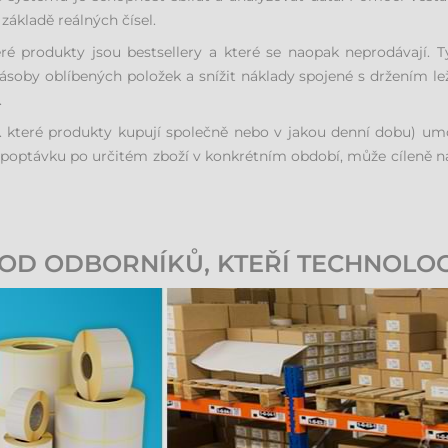
základě reálných čísel.
teré produkty jsou bestsellery a které se naopak neprodávají.
soby oblíbených položek a snížit náklady spojené s držením lež
.
ř. které produkty kupují společně nebo v jakou denní dobu) u
optávku po určitém zboží v konkrétním období, může cíleně naplá
OD ODBORNÍKŮ, KTEŘÍ TECHNOLOG