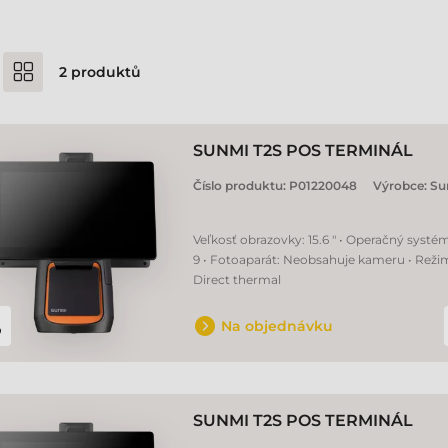
2
produktů
SUNMI T2S POS TERMINÁL
Číslo produktu:
P01220048
Výrobce:
Su
Veľkosť obrazovky: 15.6 " • Operačný systé
9 • Fotoaparát: Neobsahuje kameru • Režim
Direct thermal
Na objednávku
SUNMI T2S POS TERMINÁL