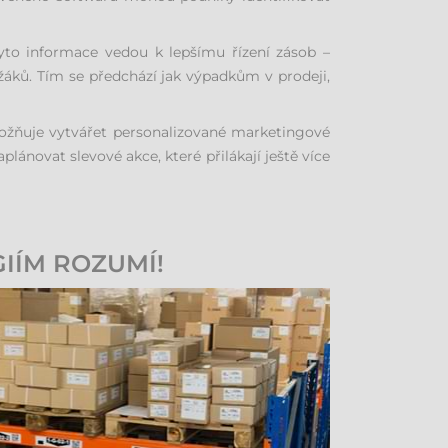
 Tyto informace vedou k lepšímu řízení zásob –
áků. Tím se předchází jak výpadkům v prodeji,
možňuje vytvářet personalizované marketingové
novat slevové akce, které přilákají ještě více
IÍM ROZUMÍ!