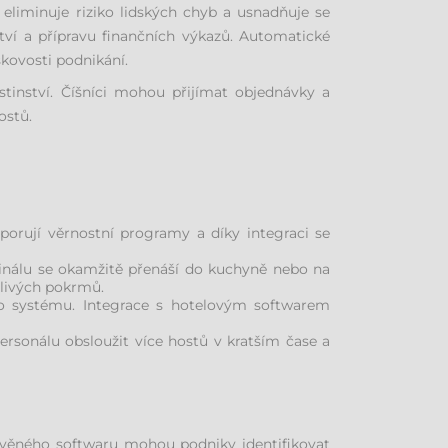
eliminuje riziko lidských chyb a usnadňuje se
tví a přípravu finančních výkazů. Automatické
skovosti podnikání.
tinství. Číšníci mohou přijímat objednávky a
ostů.
porují věrnostní programy a díky integraci se
inálu se okamžitě přenáší do kuchyně nebo na
tlivých pokrmů.
ho systému. Integrace s hotelovým softwarem
rsonálu obsloužit více hostů v kratším čase a
avěného softwaru mohou podniky identifikovat