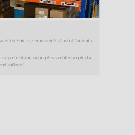
í technici se pravidelně účastní školení u
im po telefonu nebo přes vzdálenou plochu.
ná zařízení!