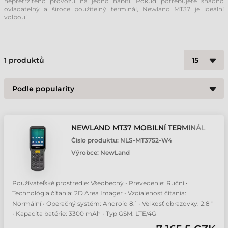
nepřetržitého provozu na jedno nabití. Pokud potřebujete snadno
ovladatelný a široce použitelný terminál, Newland MT37 je ideální
volbou!
1
produktů
NEWLAND MT37 MOBILNÍ TERMINÁL
Číslo produktu:
NLS-MT3752-W4
Výrobce:
NewLand
Používateľské prostredie: Všeobecný • Prevedenie: Ruční •
Technológia čítania: 2D Area Imager • Vzdialenosť čítania:
Normální • Operačný systém: Android 8.1 • Veľkosť obrazovky: 2.8 "
• Kapacita batérie: 3300 mAh • Typ GSM: LTE/4G