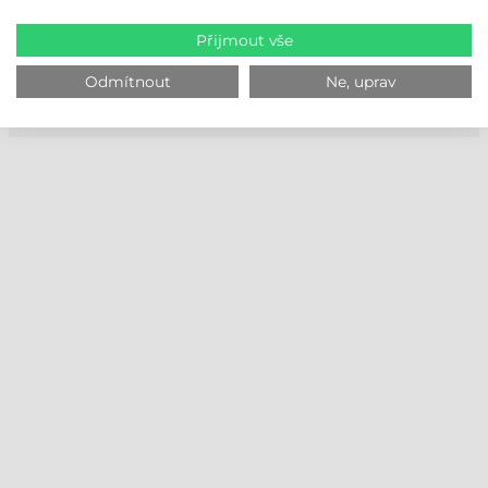
Na základě našich více než 20letých zkušeností se flexibilně
přizpůsobujeme potřebám našich zákazníků a pomáháme jim po
Přijmout vše
telefonu nebo přes vzdálenou plochu. Naše společnost nenechá
své zákazníky bez podpory ani po uplynutí 90 dní! V rámci našich
Odmítnout
Ne, uprav
služeb provádíme servis a údržbu pro u nás zakoupené tiskárny
etiket během záruční i pozáruční doby!