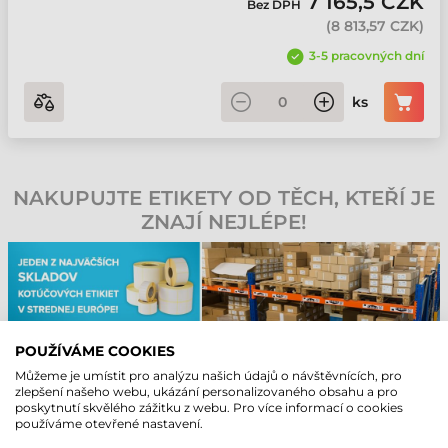
7 165,5 CZK
Bez DPH
(
8 813,57 CZK
)
3-5 pracovných dní
ks
NAKUPUJTE ETIKETY OD TĚCH, KTEŘÍ JE
ZNAJÍ NEJLÉPE!
POUŽÍVÁME COOKIES
HELP-DESK ZDARMA NA 90 DNÍ!
Můžeme je umístit pro analýzu našich údajů o návštěvnících, pro
Při nákupu poskytujeme našim koncovým zákazníkům
zlepšení našeho webu, ukázání personalizovaného obsahu a pro
bezplatnou podporu po dobu 90 dní! Naši kvalifikovaní servisní
poskytnutí skvělého zážitku z webu. Pro více informací o cookies
kolegové se neustále účastní školení výrobců, aby mohli
používáme otevřené nastavení.
poskytnout rychlé a profesionální odpovědi na Vaše dotazy.