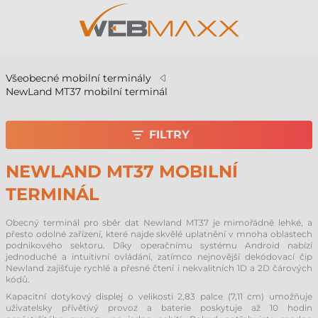
Všeobecné mobilní terminály
NewLand MT37 mobilní terminál
FILTRY
NEWLAND MT37 MOBILNÍ
TERMINÁL
Obecný terminál pro sběr dat Newland MT37 je mimořádně lehké, a
přesto odolné zařízení, které najde skvělé uplatnění v mnoha oblastech
podnikového sektoru. Díky operačnímu systému Android nabízí
jednoduché a intuitivní ovládání, zatímco nejnovější dekódovací čip
Newland zajišťuje rychlé a přesné čtení i nekvalitních 1D a 2D čárových
kódů.
Kapacitní dotykový displej o velikosti 2,83 palce (7,11 cm) umožňuje
uživatelsky přívětivý provoz a baterie poskytuje až 10 hodin