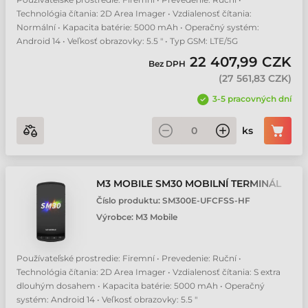
Technológia čítania: 2D Area Imager • Vzdialenosť čítania:
Normální • Kapacita batérie: 5000 mAh • Operačný systém:
Android 14 • Veľkosť obrazovky: 5.5 " • Typ GSM: LTE/5G
22 407,99 CZK
Bez DPH
(
27 561,83 CZK
)
3-5 pracovných dní
ks
M3 MOBILE SM30 MOBILNÍ TERMINÁL
Číslo produktu:
SM300E-UFCFSS-HF
Výrobce:
M3 Mobile
Používateľské prostredie: Firemní • Prevedenie: Ruční •
Technológia čítania: 2D Area Imager • Vzdialenosť čítania: S extra
dlouhým dosahem • Kapacita batérie: 5000 mAh • Operačný
systém: Android 14 • Veľkosť obrazovky: 5.5 "