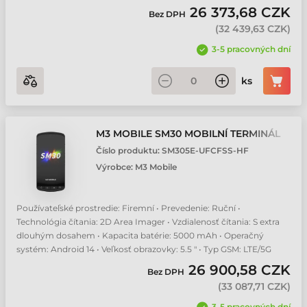
26 373,68 CZK
Bez DPH
(
32 439,63 CZK
)
3-5 pracovných dní
ks
M3 MOBILE SM30 MOBILNÍ TERMINÁL
Číslo produktu:
SM305E-UFCFSS-HF
Výrobce:
M3 Mobile
Používateľské prostredie: Firemní • Prevedenie: Ruční •
Technológia čítania: 2D Area Imager • Vzdialenosť čítania: S extra
dlouhým dosahem • Kapacita batérie: 5000 mAh • Operačný
systém: Android 14 • Veľkosť obrazovky: 5.5 " • Typ GSM: LTE/5G
26 900,58 CZK
Bez DPH
(
33 087,71 CZK
)
3-5 pracovných dní