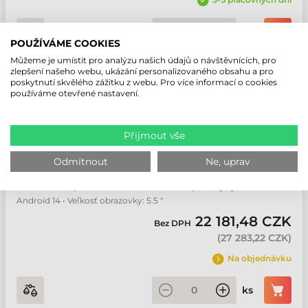
ks
POUŽÍVÁME COOKIES
Můžeme je umístit pro analýzu našich údajů o návštěvnících, pro
zlepšení našeho webu, ukázání personalizovaného obsahu a pro
poskytnutí skvělého zážitku z webu. Pro více informací o cookies
M3 MOBILE SM30 MOBILNÍ TERMINÁL
používáme otevřené nastavení.
Číslo produktu:
SM300E-U2CFSS-HF
Výrobce:
M3 Mobile
Přijmout vše
Používateľské prostredie: Firemní • Prevedenie: Ruční •
Odmítnout
Ne, uprav
Technológia čítania: 2D Area Imager • Vzdialenosť čítania:
Normální • Kapacita batérie: 5000 mAh • Operačný systém:
Android 14 • Veľkosť obrazovky: 5.5 "
22 181,48 CZK
Bez DPH
(
27 283,22 CZK
)
Na objednávku
ks