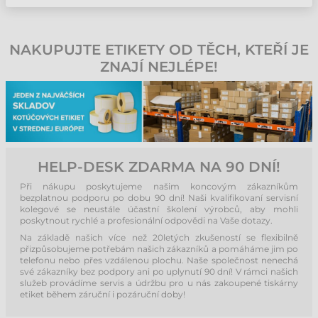
NAKUPUJTE ETIKETY OD TĚCH, KTEŘÍ JE
ZNAJÍ NEJLÉPE!
HELP-DESK ZDARMA NA 90 DNÍ!
Při nákupu poskytujeme našim koncovým zákazníkům
bezplatnou podporu po dobu 90 dní! Naši kvalifikovaní servisní
kolegové se neustále účastní školení výrobců, aby mohli
poskytnout rychlé a profesionální odpovědi na Vaše dotazy.
Na základě našich více než 20letých zkušeností se flexibilně
přizpůsobujeme potřebám našich zákazníků a pomáháme jim po
telefonu nebo přes vzdálenou plochu. Naše společnost nenechá
své zákazníky bez podpory ani po uplynutí 90 dní! V rámci našich
služeb provádíme servis a údržbu pro u nás zakoupené tiskárny
etiket během záruční i pozáruční doby!