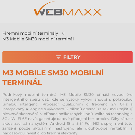
Firemní mobilní terminály
M3 Mobile SM30 mobilní terminál
FILTRY
M3 MOBILE SM30 MOBILNÍ
TERMINÁL
Podnikový mobilní terminál M3 Mobile SM30 přináší novou éru
inteligentního sběru dat, kde se vysoký výkon snoubí s pokročilou
umělou inteligencí. Procesor Qualcomm o frekvenci 2,7 GHz a
integrovaný AI engine s výkonem 12 bilionů operací za sekundu zajišťují
bleskové skenování i v případě poškozených kódů. Volitelná technologie
5G a Wi-Fi 6E navíc garantuje datové připojení bez prodlev. Díky záruce
aktualizací až na systém Android 18 a 5,5" Full HD displeji není toto
zařízení pouze aktuálním nástrojem, ale dlouhodobě rentabilní a
nadčasovou investicí do firemní efektivity.