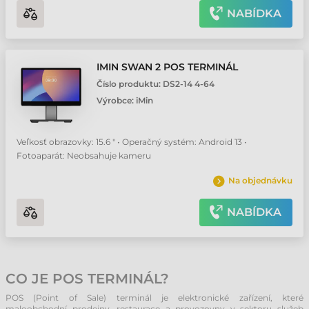
NABÍDKA
IMIN SWAN 2 POS TERMINÁL
Číslo produktu:
DS2-14 4-64
Výrobce:
iMin
Veľkosť obrazovky: 15.6 " • Operačný systém: Android 13 •
Fotoaparát: Neobsahuje kameru
Na objednávku
NABÍDKA
CO JE POS TERMINÁL?
POS (Point of Sale) terminál je elektronické zařízení, které
maloobchodní prodejny, restaurace a provozovny v sektoru služeb