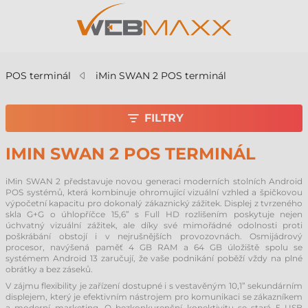
POS terminál
iMin SWAN 2 POS terminál
FILTRY
IMIN SWAN 2 POS TERMINÁL
iMin SWAN 2 představuje novou generaci moderních stolních Android
POS systémů, která kombinuje ohromující vizuální vzhled a špičkovou
výpočetní kapacitu pro dokonalý zákaznický zážitek. Displej z tvrzeného
skla G+G o úhlopříčce 15,6” s Full HD rozlišením poskytuje nejen
úchvatný vizuální zážitek, ale díky své mimořádné odolnosti proti
poškrábání obstojí i v nejrušnějších provozovnách. Osmijádrový
procesor, navýšená paměť 4 GB RAM a 64 GB úložiště spolu se
systémem Android 13 zaručují, že vaše podnikání poběží vždy na plné
obrátky a bez záseků.
V zájmu flexibility je zařízení dostupné i s vestavěným 10,1” sekundárním
displejem, který je efektivním nástrojem pro komunikaci se zákazníkem
a moderní marketing. O bezkonkurenční konektivitu se stará 5 USB