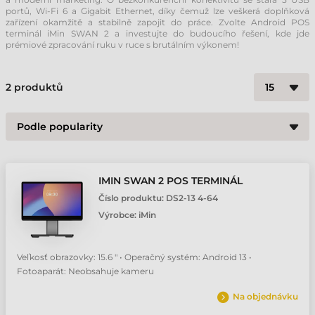
portů, Wi-Fi 6 a Gigabit Ethernet, díky čemuž lze veškerá doplňková
zařízení okamžitě a stabilně zapojit do práce. Zvolte Android POS
terminál iMin SWAN 2 a investujte do budoucího řešení, kde jde
prémiové zpracování ruku v ruce s brutálním výkonem!
2
produktů
IMIN SWAN 2 POS TERMINÁL
Číslo produktu:
DS2-13 4-64
Výrobce:
iMin
Veľkosť obrazovky: 15.6 " • Operačný systém: Android 13 •
Fotoaparát: Neobsahuje kameru
Na objednávku