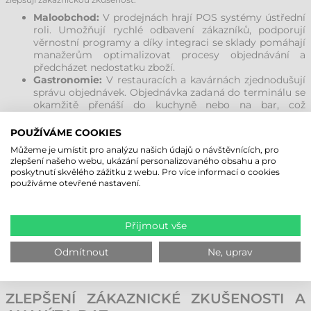
Maloobchod:
V prodejnách hrají POS systémy ústřední
roli. Umožňují rychlé odbavení zákazníků, podporují
věrnostní programy a díky integraci se sklady pomáhají
manažerům optimalizovat procesy objednávání a
předcházet nedostatku zboží.
Gastronomie:
V restauracích a kavárnách zjednodušují
správu objednávek. Objednávka zadaná do terminálu se
okamžitě přenáší do kuchyně nebo na bar, což
minimalizuje chyby. Systém také umožňuje snadné
rozdělování účtů a analýzu oblíbenosti jednotlivých
POUŽÍVÁME COOKIES
pokrmů.
Můžeme je umístit pro analýzu našich údajů o návštěvnících, pro
Hotelnictví:
POS terminály v hotelech propojují platby
zlepšení našeho webu, ukázání personalizovaného obsahu a pro
z recepcí, barů a wellness center do jednoho systému.
poskytnutí skvělého zážitku z webu. Pro více informací o cookies
Integrace s hotelovým softwarem umožňuje
používáme otevřené nastavení.
zaznamenávat preference hostů a budovat efektivní
věrnostní programy.
Zábavní podniky a bary:
V prostředí s vysokým
Přijmout vše
obratem je klíčová rychlost. POS systémy umožňují
personálu obsloužit více hostů v kratším čase a
Odmítnout
Ne, uprav
flexibilně spravovat šťastné hodinky (happy hours) či
speciální akční ceny.
ZLEPŠENÍ ZÁKAZNICKÉ ZKUŠENOSTI A