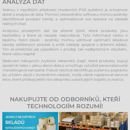
ANALÝZA DAT
Jednou z největších předností moderních POS systémů je schopnost
sbírat a analyzovat data. Pomocí vestavěného softwaru mohou podniky
identifikovat prodejní trendy a optimalizovat své operace na základě
reálných čísel.
Analýzou prodejních dat lze přesně zjistit, které produkty jsou
bestsellery a které se naopak neprodávají. Tyto informace vedou k
lepšímu řízení zásob – podniky mohou udržovat optimální skladové
zásoby oblíbených položek a snížit náklady spojené s držením ležáků.
Tím se předchází jak výpadkům v prodeji, tak nadbytečným zásobám,
které vážou kapitál.
Sledování nákupních zvyklostí zákazníků (např. které produkty kupují
společně nebo v jakou denní dobu) umožňuje vytvářet personalizované
marketingové kampaně. Pokud obchod identifikuje zvýšenou poptávku
po určitém zboží v konkrétním období, může cíleně naplánovat slevové
akce, které přilákají ještě více zákazníků a posílí jejich loajalitu k značce.
NAKUPUJTE OD ODBORNÍKŮ, KTEŘÍ
TECHNOLOGIÍM ROZUMÍ!