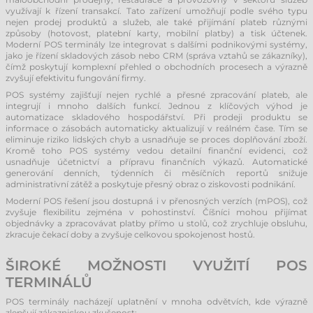
využívají k řízení transakcí. Tato zařízení umožňují podle svého typu
nejen prodej produktů a služeb, ale také přijímání plateb různými
způsoby (hotovost, platební karty, mobilní platby) a tisk účtenek.
Moderní POS terminály lze integrovat s dalšími podnikovými systémy,
jako je řízení skladových zásob nebo CRM (správa vztahů se zákazníky),
čímž poskytují komplexní přehled o obchodních procesech a výrazně
zvyšují efektivitu fungování firmy.
POS systémy zajišťují nejen rychlé a přesné zpracování plateb, ale
integrují i mnoho dalších funkcí. Jednou z klíčových výhod je
automatizace skladového hospodářství. Při prodeji produktu se
informace o zásobách automaticky aktualizují v reálném čase. Tím se
eliminuje riziko lidských chyb a usnadňuje se proces doplňování zboží.
Kromě toho POS systémy vedou detailní finanční evidenci, což
usnadňuje účetnictví a přípravu finančních výkazů. Automatické
generování denních, týdenních či měsíčních reportů snižuje
administrativní zátěž a poskytuje přesný obraz o ziskovosti podnikání.
Moderní POS řešení jsou dostupná i v přenosných verzích (mPOS), což
zvyšuje flexibilitu zejména v pohostinství. Číšníci mohou přijímat
objednávky a zpracovávat platby přímo u stolů, což zrychluje obsluhu,
zkracuje čekací doby a zvyšuje celkovou spokojenost hostů.
ŠIROKÉ MOŽNOSTI VYUŽITÍ POS
TERMINÁLŮ
POS terminály nacházejí uplatnění v mnoha odvětvích, kde výrazně
zlepšují zákaznickou zkušenost: