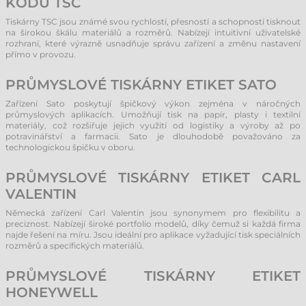
KÓDŮ TSC
Tiskárny TSC jsou známé svou rychlostí, přesností a schopností tisknout
na širokou škálu materiálů a rozměrů. Nabízejí intuitivní uživatelské
rozhraní, které výrazně usnadňuje správu zařízení a změnu nastavení
přímo v provozu.
PRŮMYSLOVÉ TISKÁRNY ETIKET SATO
Zařízení Sato poskytují špičkový výkon zejména v náročných
průmyslových aplikacích. Umožňují tisk na papír, plasty i textilní
materiály, což rozšiřuje jejich využití od logistiky a výroby až po
potravinářství a farmacii. Sato je dlouhodobě považováno za
technologickou špičku v oboru.
PRŮMYSLOVÉ TISKÁRNY ETIKET CARL
VALENTIN
Německá zařízení Carl Valentin jsou synonymem pro flexibilitu a
preciznost. Nabízejí široké portfolio modelů, díky čemuž si každá firma
najde řešení na míru. Jsou ideální pro aplikace vyžadující tisk speciálních
rozměrů a specifických materiálů.
PRŮMYSLOVÉ TISKÁRNY ETIKET
HONEYWELL