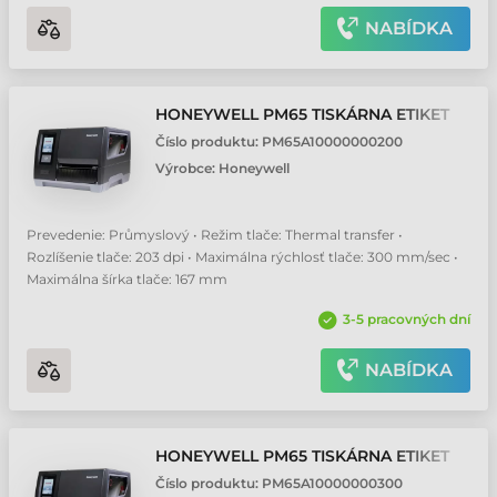
NABÍDKA
HONEYWELL PM65 TISKÁRNA ETIKET
Číslo produktu:
PM65A10000000200
Výrobce:
Honeywell
Prevedenie: Průmyslový • Režim tlače: Thermal transfer •
Rozlíšenie tlače: 203 dpi • Maximálna rýchlosť tlače: 300 mm/sec •
Maximálna šírka tlače: 167 mm
3-5 pracovných dní
NABÍDKA
HONEYWELL PM65 TISKÁRNA ETIKET
Číslo produktu:
PM65A10000000300