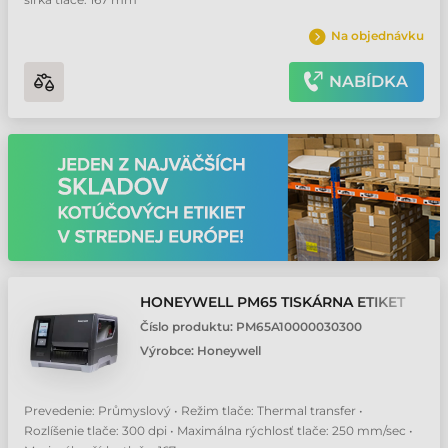
Na objednávku
NABÍDKA
HONEYWELL PM65 TISKÁRNA ETIKET
Číslo produktu:
PM65A10000030300
Výrobce:
Honeywell
Prevedenie: Průmyslový • Režim tlače: Thermal transfer •
Rozlíšenie tlače: 300 dpi • Maximálna rýchlosť tlače: 250 mm/sec •