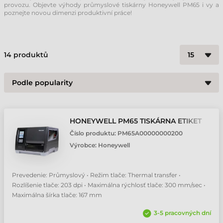
provozu. Objevte výhody průmyslové tiskárny Honeywell PM65 i vy a
poznejte novou dimenzi produktivní práce!
14
produktů
HONEYWELL PM65 TISKÁRNA ETIKET
Číslo produktu:
PM65A00000000200
Výrobce:
Honeywell
Prevedenie: Průmyslový • Režim tlače: Thermal transfer •
Rozlíšenie tlače: 203 dpi • Maximálna rýchlosť tlače: 300 mm/sec •
Maximálna šírka tlače: 167 mm
3-5 pracovných dní