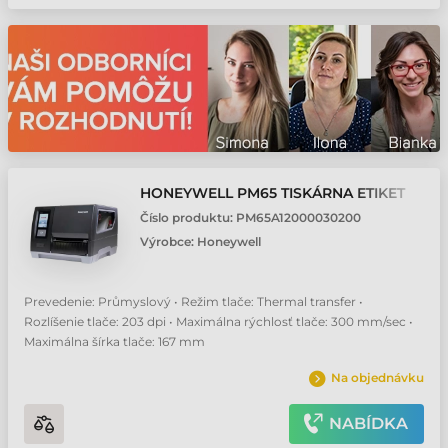
HONEYWELL PM65 TISKÁRNA ETIKET
Číslo produktu:
PM65A12000030200
Výrobce:
Honeywell
Prevedenie: Průmyslový • Režim tlače: Thermal transfer •
Rozlíšenie tlače: 203 dpi • Maximálna rýchlosť tlače: 300 mm/sec •
Maximálna šírka tlače: 167 mm
Na objednávku
NABÍDKA