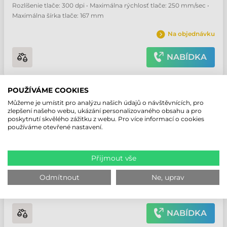
Rozlíšenie tlače: 300 dpi • Maximálna rýchlosť tlače: 250 mm/sec •
Maximálna šírka tlače: 167 mm
Na objednávku
NABÍDKA
POUŽÍVÁME COOKIES
HONEYWELL PM65 TISKÁRNA ETIKET
Můžeme je umístit pro analýzu našich údajů o návštěvnících, pro
Číslo produktu:
PM65A10010030300
zlepšení našeho webu, ukázání personalizovaného obsahu a pro
poskytnutí skvělého zážitku z webu. Pro více informací o cookies
Výrobce:
Honeywell
používáme otevřené nastavení.
Prevedenie: Průmyslový • Režim tlače: Thermal transfer •
Přijmout vše
Rozlíšenie tlače: 300 dpi • Maximálna rýchlosť tlače: 250 mm/sec •
Maximálna šírka tlače: 167 mm
Odmítnout
Ne, uprav
Na objednávku
NABÍDKA