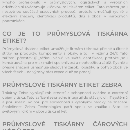
Mnoho profesionálů v průmyslových, logistických a výrobních
odvětvích si uvědomuje klíčovou roli tiskáren etiket. Tato zařízení jsou
nezbytnou součástí pracovních procesů, protože umožňují rychlé a
efektivní značení, identifikaci produktů, dílů a zboží v náročných
podmínkách.
CO JE TO PRŮMYSLOVÁ TISKÁRNA
ETIKET?
Průmyslová tiskárna etiket umožňuje firmám tisknout přesné a čitelné
štítky na produkty, komponenty a obaly, a to i v režimu 24/7. Tato
zařízení představují „těžkou váhu“ ve světě identifikace, protože jsou
konstruována pro maximální spolehlivost a nepřetržitou zátěž. Rychlé a
přesné značení usnadňuje sledování zásob, logistiku a pohyb zboží ve
všech fázích – od výroby přes expedici až po prodej.
PRŮMYSLOVÉ TISKÁRNY ETIKET ZEBRA
Tiskárny Zebra vynikají robustností a schopností zvládnout extrémní
objemy tisku. Tato zařízení se snadno integrují do stávajících IT systémů
a jsou ideální volbou pro společnosti s vysokými nároky na značení.
Společnost Zebra Technologies patří spolu se značkou Sato ke
světovým lídrům v oboru tisku etiket.
PRŮMYSLOVÉ TISKÁRNY ČÁROVÝCH