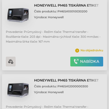
HONEYWELL PM65 TISKÁRNA ETIKET
Číslo produktu:
PM65A10010030200
Výrobce:
Honeywell
Prevedenie: Průmyslový • Režim tlače: Thermal transfer •
Rozlíšenie tlače: 203 dpi • Maximálna rýchlosť tlače: 300 mm/sec •
Maximálna šírka tlače: 167 mm
Na objednávku
NABÍDKA
HONEYWELL PM65 TISKÁRNA ETIKET
Číslo produktu:
PM65A12000000300
Výrobce:
Honeywell
Prevedenie: Průmyslový • Režim tlače: Thermal transfer •