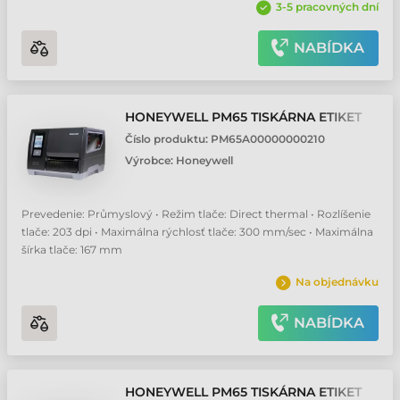
3-5 pracovných dní
NABÍDKA
HONEYWELL PM65 TISKÁRNA ETIKET
Číslo produktu:
PM65A00000000210
Výrobce:
Honeywell
Prevedenie: Průmyslový • Režim tlače: Direct thermal • Rozlíšenie
tlače: 203 dpi • Maximálna rýchlosť tlače: 300 mm/sec • Maximálna
šírka tlače: 167 mm
Na objednávku
NABÍDKA
HONEYWELL PM65 TISKÁRNA ETIKET