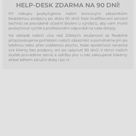
HELP-DESK ZDARMA NA 90 DNÍ!
Při nákupu poskytujeme našim koncovým zákazníkům
bezplatnou podporu po dobu 90 dnů! Naši kvalifikovaní servisní
technici se pravidelně účastní školení u výrobců, aby vám mohli
poskytnout rychlé a profesionální odpovědi na vaše dotazy.
Na základě našich více než 20letých zkušeností se flexibilně
přizpůsobujeme potřebám našich zákazníků a pomáháme jim po
telefonu nebo přes vzdálenou plochu. Naše společnost nenechá
své klienty bez podpory ani po uplynutí 90 dnů! V rámci našich
služeb provádíme servis a údržbu pro u nás zakoupené tiskárny
etiket během záruční doby i po ní.