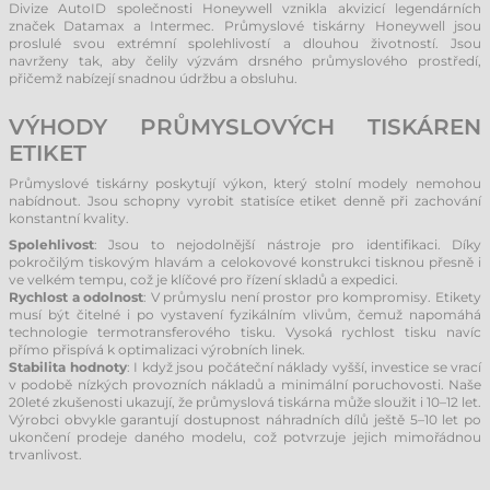
Divize AutoID společnosti Honeywell vznikla akvizicí legendárních
značek Datamax a Intermec. Průmyslové tiskárny Honeywell jsou
proslulé svou extrémní spolehlivostí a dlouhou životností. Jsou
navrženy tak, aby čelily výzvám drsného průmyslového prostředí,
přičemž nabízejí snadnou údržbu a obsluhu.
VÝHODY PRŮMYSLOVÝCH TISKÁREN
ETIKET
Průmyslové tiskárny poskytují výkon, který stolní modely nemohou
nabídnout. Jsou schopny vyrobit statisíce etiket denně při zachování
konstantní kvality.
Spolehlivost
: Jsou to nejodolnější nástroje pro identifikaci. Díky
pokročilým tiskovým hlavám a celokovové konstrukci tisknou přesně i
ve velkém tempu, což je klíčové pro řízení skladů a expedici.
Rychlost a odolnost
: V průmyslu není prostor pro kompromisy. Etikety
musí být čitelné i po vystavení fyzikálním vlivům, čemuž napomáhá
technologie termotransferového tisku. Vysoká rychlost tisku navíc
přímo přispívá k optimalizaci výrobních linek.
Stabilita hodnoty
: I když jsou počáteční náklady vyšší, investice se vrací
v podobě nízkých provozních nákladů a minimální poruchovosti. Naše
20leté zkušenosti ukazují, že průmyslová tiskárna může sloužit i 10–12 let.
Výrobci obvykle garantují dostupnost náhradních dílů ještě 5–10 let po
ukončení prodeje daného modelu, což potvrzuje jejich mimořádnou
trvanlivost.