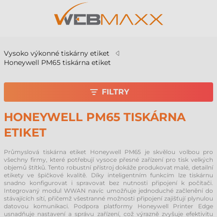
Vysoko výkonné tiskárny etiket
Honeywell PM65 tiskárna etiket
FILTRY
HONEYWELL PM65 TISKÁRNA
ETIKET
Průmyslová tiskárna etiket Honeywell PM65 je skvělou volbou pro
všechny firmy, které potřebují vysoce přesné zařízení pro tisk velkých
objemů štítků. Tento robustní přístroj dokáže produkovat malé, detailní
etikety ve špičkové kvalitě. Díky inteligentním funkcím lze tiskárnu
snadno konfigurovat i spravovat bez nutnosti připojení k počítači.
Integrovaný modul WWAN navíc umožňuje jednoduché začlenění do
stávajících sítí, přičemž všestranné možnosti připojení zajišťují plynulou
datovou komunikaci. Podpora platformy Honeywell Printer Edge
usnadňuje nastavení a správu zařízení, což výrazně zvyšuje efektivitu