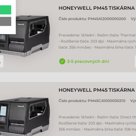
HONEYWELL PM45 TISKÁRNA 
Číslo produktu:
PM45A12000000200
Vý
Prevedenie: Střední • Režim tlače: Thermal 
• Rozlíšenie tlače: 203 dpi • Maximálna rých
tlače: 356 mm/sec • Maximálna šírka tlače
3-5 pracovných dní
HONEYWELL PM45 TISKÁRNA 
Číslo produktu:
PM45CA1000030210
Vý
Prevedenie: Střední • Režim tlače: Direct t
Rozlíšenie tlače: 203 dpi • Maximálna rýchlo
356 mm/sec • Maximálna šírka tlače: 108 