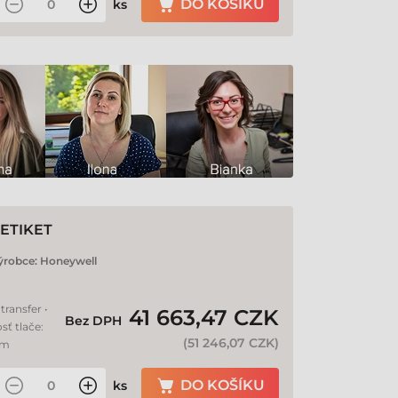
DO KOŠÍKU
ks
ETIKET
ýrobce:
Honeywell
transfer •
41 663,47 CZK
Bez DPH
sť tlače:
(
51 246,07 CZK
)
mm
DO KOŠÍKU
ks