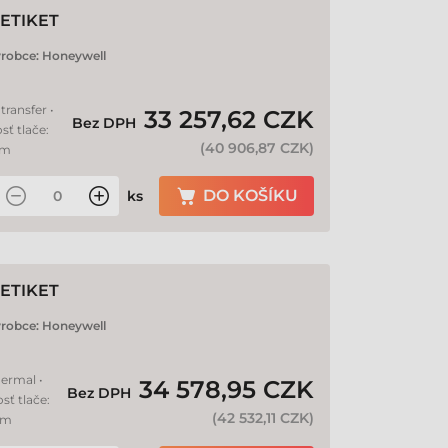
ETIKET
robce:
Honeywell
transfer •
33 257,62 CZK
Bez DPH
sť tlače:
(
40 906,87 CZK
)
mm
DO KOŠÍKU
ks
ETIKET
robce:
Honeywell
hermal •
34 578,95 CZK
Bez DPH
sť tlače:
(
42 532,11 CZK
)
mm