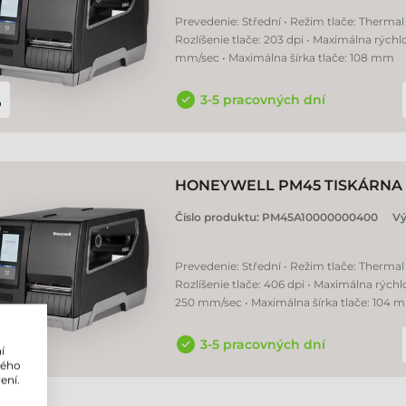
Prevedenie: Střední • Režim tlače: Thermal 
Rozlíšenie tlače: 203 dpi • Maximálna rýchlo
mm/sec • Maximálna šírka tlače: 108 mm
3-5 pracovných dní
HONEYWELL PM45 TISKÁRNA 
Číslo produktu:
PM45A10000000400
Vý
Prevedenie: Střední • Režim tlače: Thermal 
Rozlíšenie tlače: 406 dpi • Maximálna rýchlo
250 mm/sec • Maximálna šírka tlače: 104 
3-5 pracovných dní
í
lého
ení.