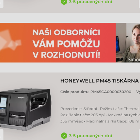
3-5 pracovných dní
HONEYWELL PM45 TISKÁRNA 
Číslo produktu:
PM45CA0000030200
V
Prevedenie: Střední • Režim tlače: Thermal 
Rozlíšenie tlače: 203 dpi • Maximálna rýchlo
356 mm/sec • Maximálna šírka tlače: 108 
3-5 pracovných dní