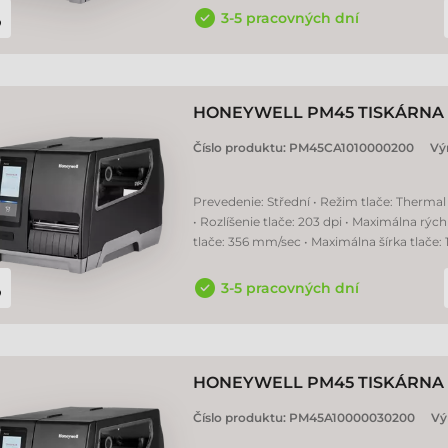
3-5 pracovných dní
HONEYWELL PM45 TISKÁRNA 
Číslo produktu:
PM45CA1010000200
Vý
Prevedenie: Střední • Režim tlače: Thermal 
• Rozlíšenie tlače: 203 dpi • Maximálna rých
tlače: 356 mm/sec • Maximálna šírka tlače
3-5 pracovných dní
HONEYWELL PM45 TISKÁRNA 
Číslo produktu:
PM45A10000030200
Vý