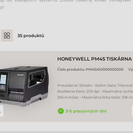
rují do stávajících systémů. Zvolte tiskárny etiket Honeywe
y!
35
produktů
HONEYWELL PM45 TISKÁRNA 
Číslo produktu:
PM45A10000000200
Vý
Prevedenie: Střední • Režim tlače: Thermal 
Rozlíšenie tlače: 203 dpi • Maximálna rýchlo
356 mm/sec • Maximálna šírka tlače: 108 
3-5 pracovných dní