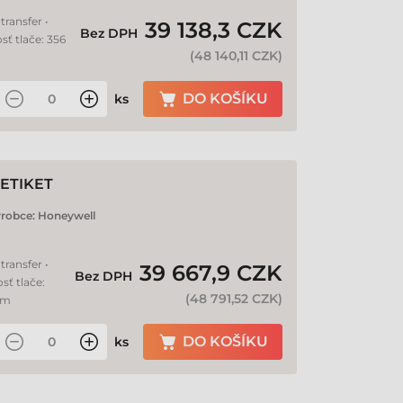
transfer •
39 138,3 CZK
Bez DPH
sť tlače: 356
(
48 140,11 CZK
)
DO KOŠÍKU
ks
ETIKET
robce:
Honeywell
transfer •
39 667,9 CZK
Bez DPH
sť tlače:
(
48 791,52 CZK
)
mm
DO KOŠÍKU
ks