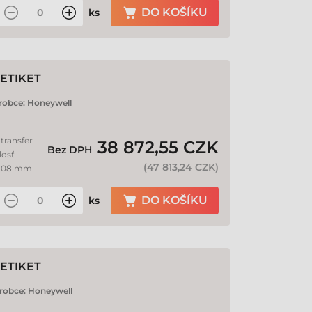
DO KOŠÍKU
ks
ETIKET
robce:
Honeywell
transfer
38 872,55 CZK
Bez DPH
losť
(
47 813,24 CZK
)
: 108 mm
DO KOŠÍKU
ks
ETIKET
robce:
Honeywell