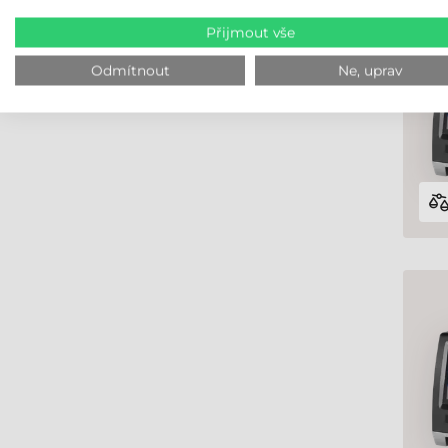
Přijmout vše
Odmítnout
Ne, uprav