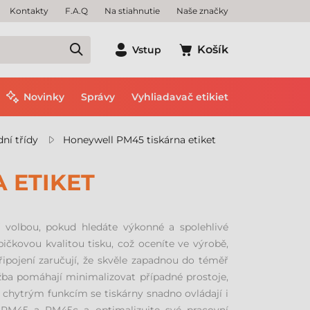
Kontakty
F.A.Q
Na stiahnutie
Naše značky
Košík
Vstup
Novinky
Správy
Vyhliadavač etikiet
dní třídy
Honeywell PM45 tiskárna etiket
 ETIKET
í volbou, pokud hledáte výkonné a spolehlivé
pičkovou kvalitou tisku, což oceníte ve výrobě,
ipojení zaručují, že skvěle zapadnou do téměř
žba pomáhají minimalizovat případné prostoje,
m chytrým funkcím se tiskárny snadno ovládají i