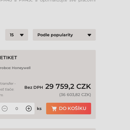
ll PM45 a PM45c a optimalizujte své pracovní
ETIKET
robce:
Honeywell
transfer •
29 759,2 CZK
Bez DPH
sť tlače:
(
36 603,82 CZK
)
mm
DO KOŠÍKU
ks