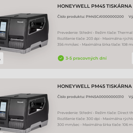
HONEYWELL PM45 TISKÁRNA 
Číslo produktu:
PM45CA1000000200
Vý
Prevedenie: Střední • Režim tlače: Thermal 
Rozlíšenie tlače: 203 dpi • Maximálna rýchlo
356 mm/sec • Maximálna šírka tlače: 108 
3-5 pracovných dní
HONEYWELL PM45 TISKÁRNA 
Číslo produktu:
PM45A00000000310
Vý
Prevedenie: Střední • Režim tlače: Direct t
Rozlíšenie tlače: 300 dpi • Maximálna rýchlo
300 mm/sec • Maximálna šírka tlače: 106 