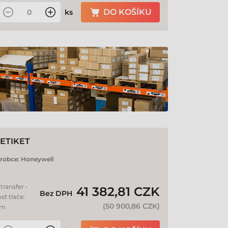
DO KOŠÍKU
ks
ETIKET
robce:
Honeywell
transfer •
41 382,81 CZK
Bez DPH
sť tlače:
(
50 900,86 CZK
)
mm