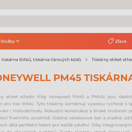
Služby
Zľava
, tiskárna štítků, tiskárna čárových kódů
Tiskárny etiket stře
NEYWELL PM45 TISKÁRNA
rny etiket střední třídy Honeywell PM45 a PM45c jsou ideáln
ní pro tisk štítků. Tyto tiskárny kombinují vysokou rychlost s š
vání i maloobchodu. Robustní konstrukce a široké možnosti př
koli firemního prostředí. Odolné celokovové šasi a snadná údr
nich dělá perfektní řešení pro každé odvětví. Díky integrovaný