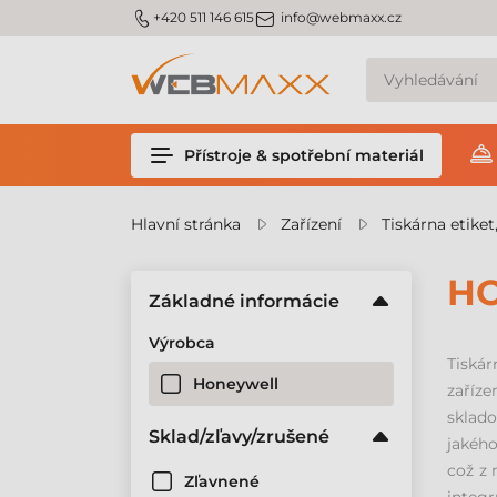
m_phone
m_email
+420 511 146 615
info@webmaxx.cz
Přístroje & spotřební materiál
Hlavní stránka
Zařízení
Tiskárna etiket
HO
Základné informácie
Výrobca
Tiská
Honeywell
zaříze
sklado
Sklad/zľavy/zrušené
jakého
což z 
Zľavnené