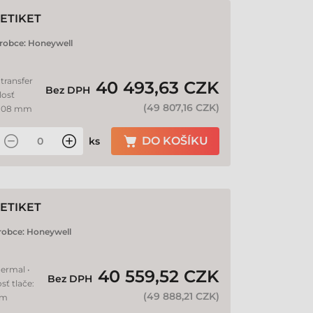
ETIKET
robce:
Honeywell
transfer
40 493,63 CZK
Bez DPH
losť
(
49 807,16 CZK
)
: 108 mm
DO KOŠÍKU
ks
ETIKET
robce:
Honeywell
hermal •
40 559,52 CZK
Bez DPH
sť tlače:
(
49 888,21 CZK
)
mm