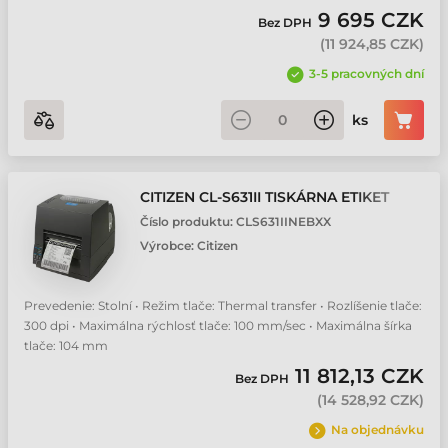
9 695 CZK
Bez DPH
(
11 924,85 CZK
)
3-5 pracovných dní
ks
CITIZEN CL-S631II TISKÁRNA ETIKET
Číslo produktu:
CLS631IINEBXX
Výrobce:
Citizen
Prevedenie: Stolní • Režim tlače: Thermal transfer • Rozlíšenie tlače:
300 dpi • Maximálna rýchlosť tlače: 100 mm/sec • Maximálna šírka
tlače: 104 mm
11 812,13 CZK
Bez DPH
(
14 528,92 CZK
)
Na objednávku