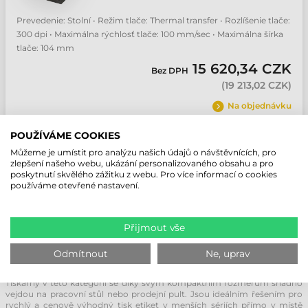
Prevedenie: Stolní • Režim tlače: Thermal transfer • Rozlíšenie tlače:
300 dpi • Maximálna rýchlosť tlače: 100 mm/sec • Maximálna šírka
tlače: 104 mm
15 620,34 CZK
Bez DPH
(
19 213,02 CZK
)
Na objednávku
POUŽÍVÁME COOKIES
ks
Můžeme je umístit pro analýzu našich údajů o návštěvnících, pro
zlepšení našeho webu, ukázání personalizovaného obsahu a pro
poskytnutí skvělého zážitku z webu. Pro více informací o cookies
používáme otevřené nastavení.
STOLNÍ TISKÁRNA ETIKET: RYCHLÉ,
POHODLNÉ A SNADNÉ OZNAČOVÁNÍ
Přijmout vše
Tiskárny etiket na kotouči patřící do kategorie stolních tiskáren jsou
zařízení speciálně vyvinutá pro tisk menšího množství štítků.
Odmítnout
Ne, uprav
Představují vynikající alternativu k běžným laserovým nebo
inkoustovým kancelářským tiskárnám.
Tiskárny v této kategorii se díky svým kompaktním rozměrům snadno
vejdou na pracovní stůl nebo prodejní pult. Jsou ideálním řešením pro
rychlý a cenově výhodný tisk etiket v menších sériích přímo v místě