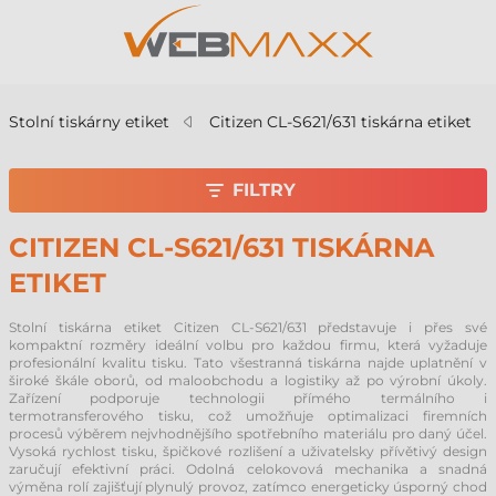
Stolní tiskárny etiket
Citizen CL-S621/631 tiskárna etiket
FILTRY
CITIZEN CL-S621/631 TISKÁRNA
ETIKET
Stolní tiskárna etiket Citizen CL-S621/631 představuje i přes své
kompaktní rozměry ideální volbu pro každou firmu, která vyžaduje
profesionální kvalitu tisku. Tato všestranná tiskárna najde uplatnění v
široké škále oborů, od maloobchodu a logistiky až po výrobní úkoly.
Zařízení podporuje technologii přímého termálního i
termotransferového tisku, což umožňuje optimalizaci firemních
procesů výběrem nejvhodnějšího spotřebního materiálu pro daný účel.
Vysoká rychlost tisku, špičkové rozlišení a uživatelsky přívětivý design
zaručují efektivní práci. Odolná celokovová mechanika a snadná
výměna rolí zajišťují plynulý provoz, zatímco energeticky úsporný chod