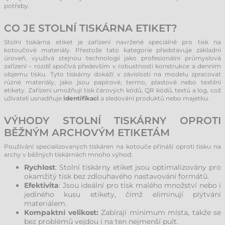
potřeby.
CO JE STOLNÍ TISKÁRNA ETIKET?
Stolní tiskárna etiket je zařízení navržené speciálně pro tisk na
kotoučové materiály. Přestože tato kategorie představuje základní
úroveň, využívá stejnou technologii jako profesionální průmyslová
zařízení – rozdíl spočívá především v robustnosti konstrukce a denním
objemu tisku. Tyto tiskárny dokáží v závislosti na modelu zpracovat
různé materiály, jako jsou papírové, termo, plastové nebo textilní
etikety. Zařízení umožňují tisk čárových kódů, QR kódů, textů a log, což
uživateli usnadňuje
identifikaci
a sledování produktů nebo majetku.
VÝHODY STOLNÍ TISKÁRNY OPROTI
BĚŽNÝM ARCHOVÝM ETIKETÁM
Používání specializovaných tiskáren na kotouče přináší oproti tisku na
archy v běžných tiskárnách mnoho výhod:
Rychlost
: Stolní tiskárny etiket jsou optimalizovány pro
okamžitý tisk bez zdlouhavého nastavování formátů.
Efektivita
: Jsou ideální pro tisk malého množství nebo i
jediného kusu etikety, čímž eliminují plýtvání
materiálem.
Kompaktní velikost:
Zabírají minimum místa, takže se
bez problémů vejdou i na ten nejmenší pult.