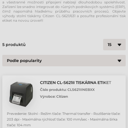
a všestranné možnosti připojení nabízejí dlouhodobou spolehlivost.
Zařízení lze snadno integrovat do různých podnikových systémů (ERP),
čímž napomáhá hladkému průběhu pracovních procesů. Objevte
výhody stolní tiskárny Citizen CL-S621/631 a posuňte profesionální tisk
etiket na novou úroveň!
5
produktů
CITIZEN CL-S621II TISKÁRNA ETIKET
Číslo produktu:
CLS621IINEBXX
Výrobce:
Citizen
Prevedenie: Stolní • Režim tlače: Thermal transfer • Rozlíšenie tlače:
203 dpi • Maximálna rýchlosť tlače: 100 mm/sec • Maximálna šírka
tlače: 104 mm