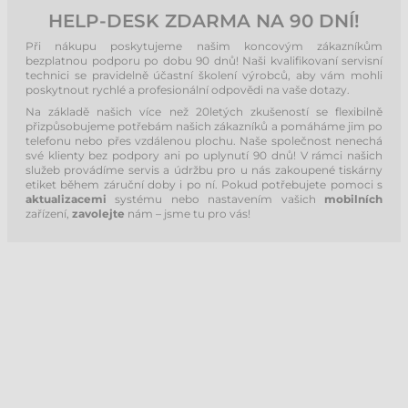
HELP-DESK ZDARMA NA 90 DNÍ!
Při nákupu poskytujeme našim koncovým zákazníkům
bezplatnou podporu po dobu 90 dnů! Naši kvalifikovaní servisní
technici se pravidelně účastní školení výrobců, aby vám mohli
poskytnout rychlé a profesionální odpovědi na vaše dotazy.
Na základě našich více než 20letých zkušeností se flexibilně
přizpůsobujeme potřebám našich zákazníků a pomáháme jim po
telefonu nebo přes vzdálenou plochu. Naše společnost nenechá
své klienty bez podpory ani po uplynutí 90 dnů! V rámci našich
služeb provádíme servis a údržbu pro u nás zakoupené tiskárny
etiket během záruční doby i po ní. Pokud potřebujete pomoci s
aktualizacemi
systému nebo nastavením vašich
mobilních
zařízení,
zavolejte
nám – jsme tu pro vás!