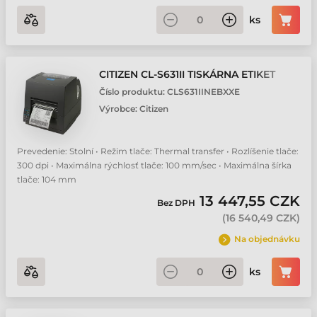
ks
CITIZEN CL-S631II TISKÁRNA ETIKET
Číslo produktu:
CLS631IINEBXXE
Výrobce:
Citizen
Prevedenie: Stolní • Režim tlače: Thermal transfer • Rozlíšenie tlače:
300 dpi • Maximálna rýchlosť tlače: 100 mm/sec • Maximálna šírka
tlače: 104 mm
13 447,55 CZK
Bez DPH
(
16 540,49 CZK
)
Na objednávku
ks