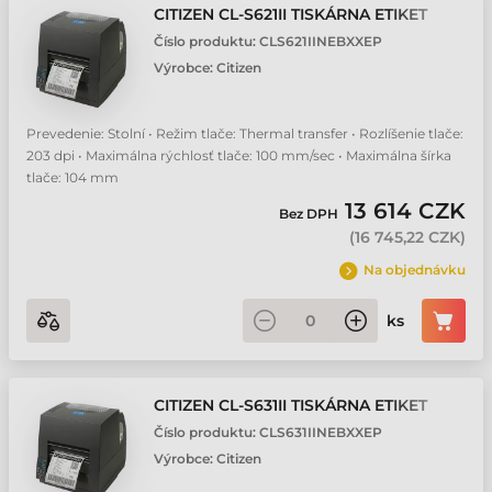
CITIZEN CL-S621II TISKÁRNA ETIKET
Číslo produktu:
CLS621IINEBXXEP
Výrobce:
Citizen
Prevedenie: Stolní • Režim tlače: Thermal transfer • Rozlíšenie tlače:
203 dpi • Maximálna rýchlosť tlače: 100 mm/sec • Maximálna šírka
tlače: 104 mm
13 614 CZK
Bez DPH
(
16 745,22 CZK
)
Na objednávku
ks
CITIZEN CL-S631II TISKÁRNA ETIKET
Číslo produktu:
CLS631IINEBXXEP
Výrobce:
Citizen