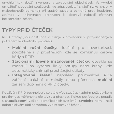
urychlují tok zboží, inventuru a zpracování objednávek. Ve výrobě
umožňují sledování součástek, ve zdravotnictví snižují riziko chyb. V
maloobchodě pomáhají při správě zásob a ochraně proti krádežím,
zatímco v knihovnách, archivech či dopravě nabízejí efektivní
bezkontaktní řešení.
TYPY RFID ČTEČEK
RFID čtečky jsou dostupné v různých provedeních, přizpůsobených
potřebám konkrétního prostředí:
Mobilní ruční čtečky:
ideální pro inventarizaci,
použitelné i v prostředích, kde se kombinují čárové
kódy a RFID.
Stacionární (pevně instalované) čtečky:
obvykle se
montují na výrobní linky, vstupy nebo brány, kde
automaticky snímají procházející etikety.
Integrovaná řešení:
například průmyslová PDA
zařízení, palubní terminály nebo přenosná
mobilní
zařízení doplněná o RFID čtečku.
Používání RFID technologie se stále více stává základním požadavkem
pro firmy zaměřené na efektivitu a přesnost. Pokud potřebujete poradit
s
aktualizacemi
vašich identifikačních systémů,
zavolejte
nám – naši
odborníci vám rádi pomohou vybrat správné řešení.