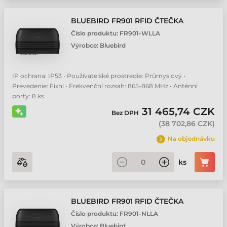
BLUEBIRD FR901 RFID ČTEČKA
Číslo produktu:
FR901-WLLA
Výrobce:
Bluebird
IP ochrana: IP53 • Používateľské prostredie: Průmyslový •
Prevedenie: Fixní • Frekvenční rozsah: 865-868 MHz • Anténní
porty: 8 ks
31 465,74 CZK
Bez DPH
(
38 702,86 CZK
)
Na objednávku
ks
BLUEBIRD FR901 RFID ČTEČKA
Číslo produktu:
FR901-NLLA
Výrobce:
Bluebird