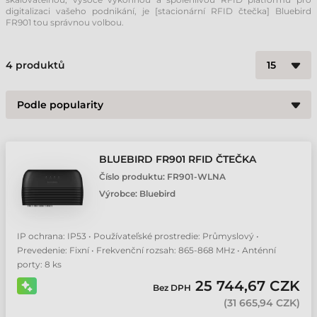
digitalizaci vašeho podnikání, je [stacionární RFID čtečka] Bluebird
FR901 tou správnou volbou.
4
produktů
BLUEBIRD FR901 RFID ČTEČKA
Číslo produktu:
FR901-WLNA
Výrobce:
Bluebird
IP ochrana: IP53 • Používateľské prostredie: Průmyslový •
Prevedenie: Fixní • Frekvenční rozsah: 865-868 MHz • Anténní
porty: 8 ks
25 744,67 CZK
Bez DPH
(
31 665,94 CZK
)