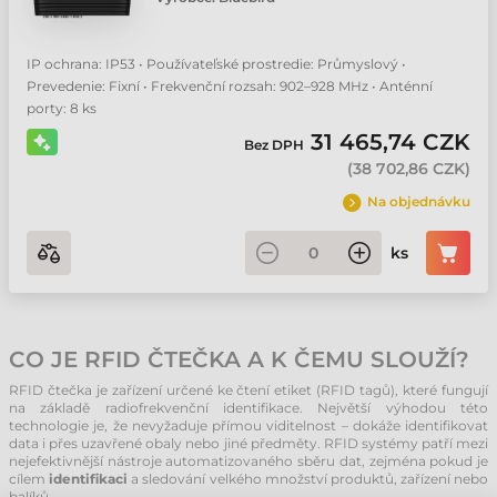
IP ochrana: IP53 • Používateľské prostredie: Průmyslový •
Prevedenie: Fixní • Frekvenční rozsah: 902–928 MHz • Anténní
porty: 8 ks
31 465,74 CZK
Bez DPH
(
38 702,86 CZK
)
Na objednávku
ks
CO JE RFID ČTEČKA A K ČEMU SLOUŽÍ?
RFID čtečka je zařízení určené ke čtení etiket (RFID tagů), které fungují
na základě radiofrekvenční identifikace. Největší výhodou této
technologie je, že nevyžaduje přímou viditelnost – dokáže identifikovat
data i přes uzavřené obaly nebo jiné předměty. RFID systémy patří mezi
nejefektivnější nástroje automatizovaného sběru dat, zejména pokud je
cílem
identifikaci
a sledování velkého množství produktů, zařízení nebo
balíků.