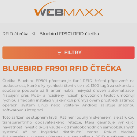
RFID čtečka
Bluebird FR901 RFID čtečka
FILTRY
BLUEBIRD FR901 RFID ČTEČKA
Čtečka Bluebird FR901 představuje fixní RFID řešení připravené na
budoucnost, které díky rychlosti čtení více než 1300 tagů za sekundu a
současné podpoře až 8 antén nabízí nejvyšší úroveň automatizace.
Napájení přes PoE+ a rozšířený rozsah provozních teplot umožňují
rychlou a flexibilní instalaci v jakémkoli průmyslovém prostředí, zatímco
operační systém Linux nebo volitelný Android zajišťuje snadnou
softwarovou integraci.
Toto zařízení se stupněm krytí IP53 není pouhým skenerem, ale zárukou
transparentního dodavatelského řetězce, která garantuje vynikající
návratnost investic (ROI) všude – od maloobchodních samoobslužných
systémů až po logistická distribuční centra. Pokud hledáte
škálovatelnou, vysoce výkonnou a spolehlivou RFID platformu pro