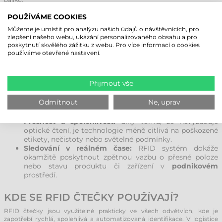
POUŽÍVÁME COOKIES
PROČ SE VYPLATÍ POUŽÍVAT RFID
Můžeme je umístit pro analýzu našich údajů o návštěvnících, pro
ČTEČKU?
zlepšení našeho webu, ukázání personalizovaného obsahu a pro
poskytnutí skvělého zážitku z webu. Pro více informací o cookies
RFID čtečky poskytují výrazné výhody oproti tradičním čtečkám
používáme otevřené nastavení.
čárových kódů v těchto oblastech:
Rychlost:
RFID čtečka dokáže za sekundu přečíst i
stovky etiket najednou, takže není nutné skenovat
Přijmout vše
každou etiketu zvlášť.
Automatizace:
umožňuje úplnou automatizaci
Odmítnout
Ne, uprav
procesů, například v přístupových systémech, na
dopravnících nebo u skladových vrat.
Přesnost a spolehlivost:
díky tomu, že nevyžaduje
optické čtení, je technologie méně citlivá na poškozené
etikety, nečistoty nebo světelné podmínky.
Sledování v reálném čase:
RFID systém dokáže
okamžitě poskytnout zpětnou vazbu o přesné poloze
nebo stavu produktu či zařízení v
podnikovém
prostředí.
KDE SE RFID ČTEČKY POUŽÍVAJÍ?
RFID čtečky jsou využitelné prakticky ve všech odvětvích, kde je
zapotřebí rychlá, spolehlivá a automatizovaná identifikace. V logistice