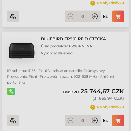
Na objednávku
ks
BLUEBIRD FR901 RFID ČTEČKA
Číslo produktu:
FR901-NLNA
Výrobce:
Bluebird
IP ochrana: IP53 • Používateľské prostredie: Průmyslový •
Prevedenie: Fixní • Frekvenční rozsah: 902–928 MHz • Anténní
porty: 8 ks
25 744,67 CZK
Bez DPH
(
31 665,94 CZK
)
Na objednávku
ks