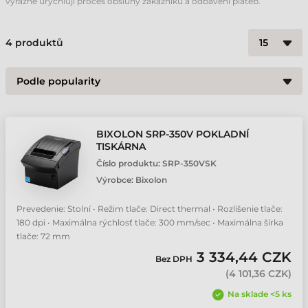
výrazně urychlují proces obsluhy zákazníků a odbavení plateb.
4
produktů
BIXOLON SRP-350V POKLADNÍ
TISKÁRNA
Číslo produktu:
SRP-350VSK
Výrobce:
Bixolon
Prevedenie: Stolní • Režim tlače: Direct thermal • Rozlíšenie tlače:
180 dpi • Maximálna rýchlosť tlače: 300 mm/sec • Maximálna šírka
tlače: 72 mm
3 334,44 CZK
Bez DPH
(
4 101,36 CZK
)
Na sklade <5 ks