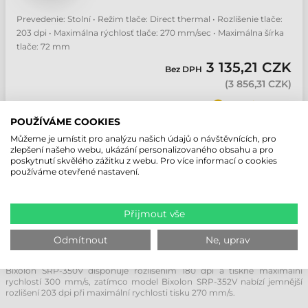
Prevedenie: Stolní • Režim tlače: Direct thermal • Rozlíšenie tlače:
203 dpi • Maximálna rýchlosť tlače: 270 mm/sec • Maximálna šírka
tlače: 72 mm
3 135,21 CZK
Bez DPH
(
3 856,31 CZK
)
Na objednávku
POUŽÍVÁME COOKIES
ks
Můžeme je umístit pro analýzu našich údajů o návštěvnících, pro
zlepšení našeho webu, ukázání personalizovaného obsahu a pro
poskytnutí skvělého zážitku z webu. Pro více informací o cookies
používáme otevřené nastavení.
POROVNÁNÍ POKLADNÍCH TISKÁREN
Přijmout vše
BIXOLON SRP-350V VS. SRP-352V
Produktová řada pokladních tiskáren Bixolon SRP-350V je k dispozici ve
Odmítnout
Ne, uprav
dvou variantách s odlišným rozlišením a rychlostí tisku – pod
označením modelů SRP-350V a SRP-352V.
Bixolon SRP-350V disponuje rozlišením 180 dpi a tiskne maximální
rychlostí 300 mm/s, zatímco model Bixolon SRP-352V nabízí jemnější
rozlišení 203 dpi při maximální rychlosti tisku 270 mm/s.