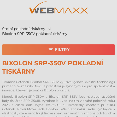
Stolní pokladní tiskárny
Bixolon SRP-350V pokladní tiskárny
FILTRY
BIXOLON SRP-350V POKLADNÍ
TISKÁRNY
Tiskárna účtenek Bixolon SRP-350V využívá vysoce kvalitní technologii
přímého termálního tisku a představuje synonymum pro spolehlivost a
inovace, kterými je značka Bixolon proslulá.
Modely Bixolon SRP-350V a Bixolon SRP-352V jsou nástupci úspěšné
řady tiskáren SRP-350III. Výrobce je uvedl na trh v druhé polovině roku
2023 s cílem dále zvýšit efektivitu a uživatelský komfort při tisku
účtenek. Produktová řada Bixolon SRP-350V nabízí řadu vynikajících
vlastností, které umožňují široké spektrum využití v mnoha odvětvích a