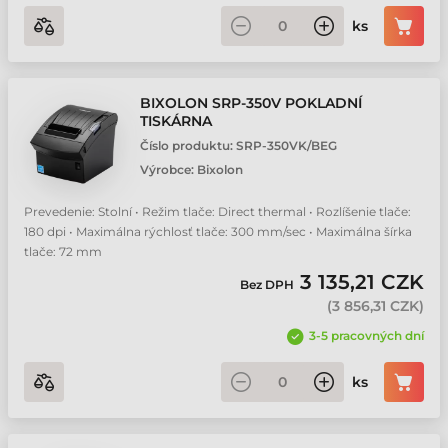
ks
BIXOLON SRP-350V POKLADNÍ
TISKÁRNA
Číslo produktu:
SRP-350VK/BEG
Výrobce:
Bixolon
Prevedenie: Stolní • Režim tlače: Direct thermal • Rozlíšenie tlače:
180 dpi • Maximálna rýchlosť tlače: 300 mm/sec • Maximálna šírka
tlače: 72 mm
3 135,21 CZK
Bez DPH
(
3 856,31 CZK
)
3-5 pracovných dní
ks