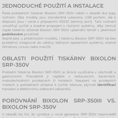
JEDNODUCHÉ POUŽITÍ A INSTALACE
Řada pokladních tiskáren Bixolon SRP-350V nabízí v zásadě dva typy
rozhraní. Oba modely jsou standardně vybaveny USB portem, ale k
dispozici jsou i verze s připojením RS232 (sériový port). Tato rozhraní
umožňují rychlé a snadné propojení s různými systémy, díky čemuž
najde tiskárna účtenek Bixolon SRP-350V uplatnění téměř v jakémkoli
podnikovém
prostředí.
Stejně jako u předchozích modelů, i tiskárnu Bixolon SRP-350V lze bez
problémů integrovat do většiny běžných operačních systémů, včetně
Windows, Linuxu nebo macOS.
OBLASTI POUŽITÍ TISKÁRNY BIXOLON
SRP-350V
Pokladní tiskárna Bixolon SRP-350V je široce využívána v obchodě a
gastronomii. Pravidelně ji najdete v restauracích, kavárnách,
maloobchodních prodejnách či hotelech. Nasazení na prodejních
místech a pokladnách přispívá k rychlé obsluze, plynulé
identifikaci
transakcí a efektivnímu odbavení zákazníků.
POROVNÁNÍ BIXOLON SRP-350III VS.
BIXOLON SRP-350V
V zásadě lze říci, že výrobce u nové generace SRP-350V neprováděl