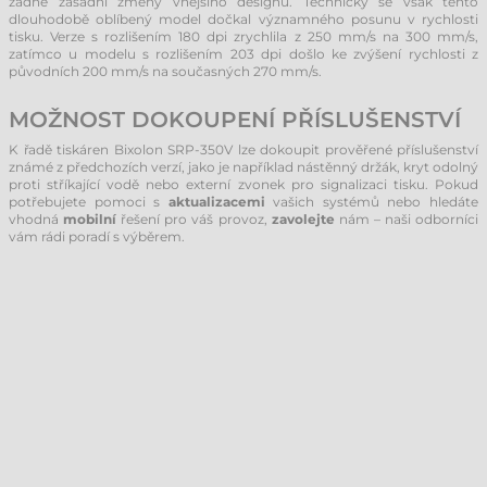
žádné zásadní změny vnějšího designu. Technicky se však tento
dlouhodobě oblíbený model dočkal významného posunu v rychlosti
tisku. Verze s rozlišením 180 dpi zrychlila z 250 mm/s na 300 mm/s,
zatímco u modelu s rozlišením 203 dpi došlo ke zvýšení rychlosti z
původních 200 mm/s na současných 270 mm/s.
MOŽNOST DOKOUPENÍ PŘÍSLUŠENSTVÍ
K řadě tiskáren Bixolon SRP-350V lze dokoupit prověřené příslušenství
známé z předchozích verzí, jako je například nástěnný držák, kryt odolný
proti stříkající vodě nebo externí zvonek pro signalizaci tisku. Pokud
potřebujete pomoci s
aktualizacemi
vašich systémů nebo hledáte
vhodná
mobilní
řešení pro váš provoz,
zavolejte
nám – naši odborníci
vám rádi poradí s výběrem.