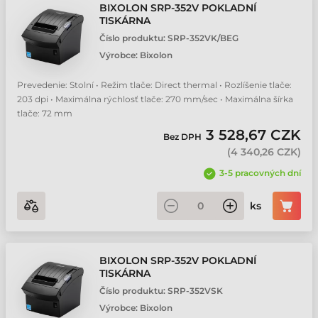
BIXOLON SRP-352V POKLADNÍ
TISKÁRNA
Číslo produktu:
SRP-352VK/BEG
Výrobce:
Bixolon
Prevedenie: Stolní • Režim tlače: Direct thermal • Rozlíšenie tlače:
203 dpi • Maximálna rýchlosť tlače: 270 mm/sec • Maximálna šírka
tlače: 72 mm
3 528,67 CZK
Bez DPH
(
4 340,26 CZK
)
3-5 pracovných dní
ks
BIXOLON SRP-352V POKLADNÍ
TISKÁRNA
Číslo produktu:
SRP-352VSK
Výrobce:
Bixolon