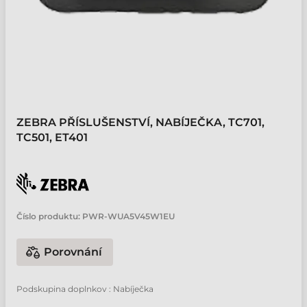
ZEBRA PŘÍSLUŠENSTVÍ, NABÍJEČKA, TC701,
TC501, ET401
Číslo produktu:
PWR-WUA5V45W1EU
Porovnání
Podskupina doplnkov : Nabíječka