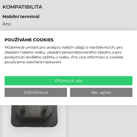
KOMPATIBILITA
Mobilní terminál
Áno
POUŽÍVÁME COOKIES
Můžeme je umístit pro analýzu našich údajů o návštěvnících, pro
NAPOSLEDY PROHLÍŽENÉ PRODUKTY
zlepšení našeho webu, ukázání personalizovaného obsahu a pro
poskytnutí skvělého zážitku z webu. Pro více informací o cookies
používáme otevřené nastavení.
ZEBRA PŘÍSLUŠENSTVÍ,
NABÍJEČKA, TC701,
Přijmout vše
TC501, ET401
Odmítnout
Ne, uprav