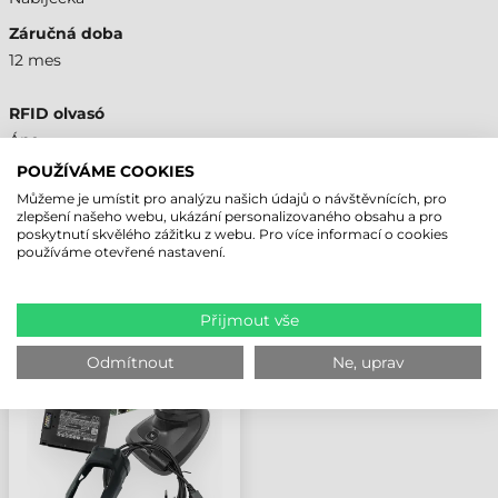
Záručná doba
12 mes
RFID olvasó
Áno
POUŽÍVÁME COOKIES
Můžeme je umístit pro analýzu našich údajů o návštěvnících, pro
zlepšení našeho webu, ukázání personalizovaného obsahu a pro
poskytnutí skvělého zážitku z webu. Pro více informací o cookies
NAPOSLEDY PROHLÍŽENÉ PRODUKTY
používáme otevřené nastavení.
ZEBRA PŘÍSLUŠENSTVÍ
Přijmout vše
NABÍJEČKA, 4 PRO
ZAŘÍZENÍ, TC22R (NUTNÉ
Odmítnout
Ne, uprav
PŘÍSLUŠENSTVÍ:
NAPÁJECÍ ZDROJ, DC
KABEL, AC KABEL)