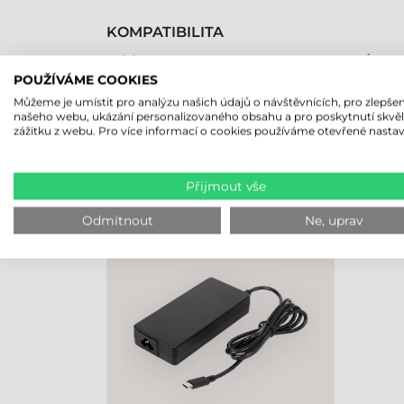
KOMPATIBILITA
Tablet
Áno
POUŽÍVÁME COOKIES
Můžeme je umístit pro analýzu našich údajů o návštěvnících, pro zlepšen
našeho webu, ukázání personalizovaného obsahu a pro poskytnutí skvě
zážitku z webu. Pro více informací o cookies používáme otevřené nastav
NAPOSLEDY PROHLÍŽENÉ PRO
Přijmout vše
GETAC NAPÁJECÍ ZDROJ, USB-
C, 100 W, UX10, F120, V120
Odmítnout
Ne, uprav