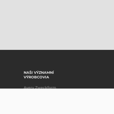
NAŠI VÝZNAMNÍ
VÝROBCOVIA
Avery Zweckform
Datalogic
DO KOŠÍKU
ks
Epson
Godex