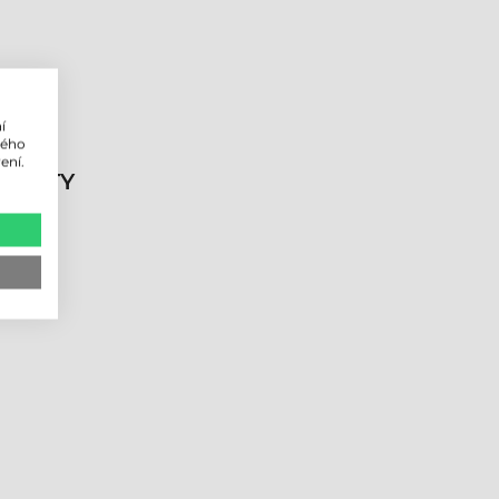
í
lého
ení.
DUKTY