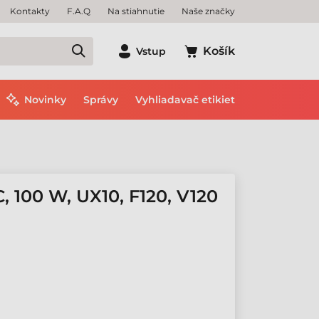
Kontakty
F.A.Q
Na stiahnutie
Naše značky
Košík
Vstup
Novinky
Správy
Vyhliadavač etikiet
100 W, UX10, F120, V120