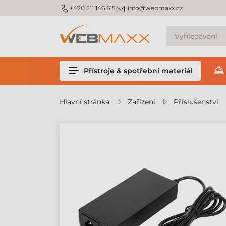
m_phone
m_email
+420 511 146 615
info@webmaxx.cz
Přístroje & spotřební materiál
Hlavní stránka
Zařízení
Příslušenství