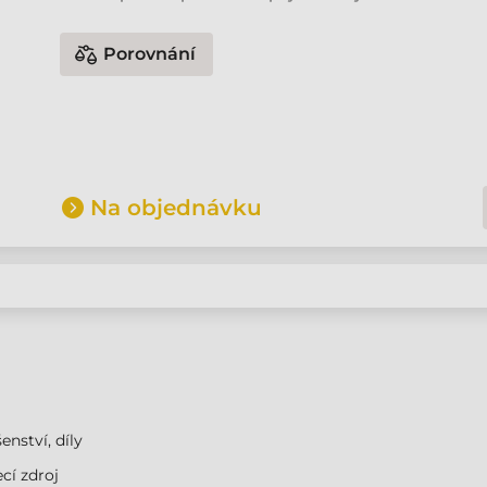
Porovnání
Na objednávku
enství, díly
cí zdroj