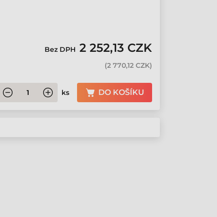
2 252,13 CZK
Bez DPH
(
2 770,12 CZK
)
DO KOŠÍKU
ks